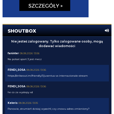
SHOUTBOX
Nie jesteś zalogowany. Tylko zalogowane osoby, mogą
dodawać wiadomości
faninter
08.08.2026 13:06
Na polsat sport 3 jest mecz
FENDI_SOSA
08.08.2026 13:06
https://strikeout.im/friendly/1/juventus-vs-internazionale-stream
FENDI_SOSA
08.08.2026 13:06
he co za wystepy xd
Keleris
08.08.2026 13:05
Panowie, strumień dzisiaj wysechł, czy znowu adres zmieniony?