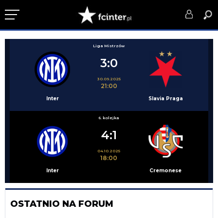
KLUB
Liga Mistrzów
3:0
DRUŻYNA
30.09.2025
SERIE A
21:00
Inter
Slavia Praga
PUCHARY
6. kolejka
DLA TIFOSICH
4:1
SERWIS
04.10.2025
18:00
Inter
Cremonese
OSTATNIO NA FORUM