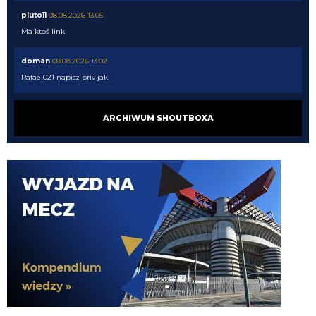
pluto11
08.08.2026 13:05
Ma ktoś link
doman
08.08.2026 13:02
Rafael021 napisz priv jak
rafael021
08.08.2026 12:48
ARCHIWUM SHOUTBOXA
Ale jest opcja mieć wszystkie kanały i całe VOD z platform za 40zl miesiąc 😉
rafael021
08.08.2026 12:48
Nerazzurro90 nie ma nic za darmo.
pluto11
08.08.2026 10:41
Taki Cancelo na pewno dał by jakiś poziom i pewność tego wahadła
Orzeu
08.08.2026 10:18
kto to
Orzeu
08.08.2026 10:18
kto to kotanio