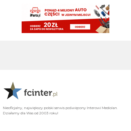
Nerazzurro90
08.08.2026 04:12
Jak chcecie wszystkie kanały świata to wystarczy napisać do niejakiego
kotanio. Chłop posiada kradziona telewizję i może wam to za free załatwić.
Uki1982
07.08.2026 23:09
Ty tez...
jaszczomb
07.08.2026 23:00
ale masz zayebiscie mocna psychike
Uki1982
07.08.2026 22:45
Nie trzeba promocji mam taką tv wszystkie kanaly swiata sportowe itd
G3nesis
07.08.2026 20:47
Bierzmy go, nic lepszego nie znajdziemy
Nieoficjalny, największy polski serwis poświęcony Interowi Mediolan.
G3nesis
07.08.2026 20:47
Działamy dla Was od 2003 roku!
Nie chcą go ponownie wypożyczyć, tylko sprzedaż definitywna wchodzi w
grę