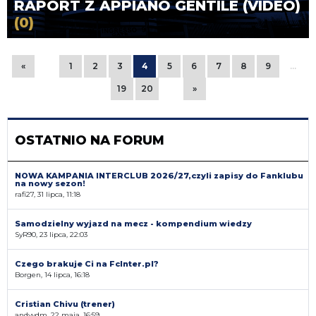
RAPORT Z APPIANO GENTILE (VIDEO)
(0)
«
1
2
3
4
5
6
7
8
9
…
19
20
»
OSTATNIO NA FORUM
NOWA KAMPANIA INTERCLUB 2026/27,czyli zapisy do Fanklubu
na nowy sezon!
rafi27, 31 lipca, 11:18
Samodzielny wyjazd na mecz - kompendium wiedzy
SyR90, 23 lipca, 22:03
Czego brakuje Ci na FcInter.pl?
Borgen, 14 lipca, 16:18
Cristian Chivu (trener)
andyvdm, 22 maja, 16:59