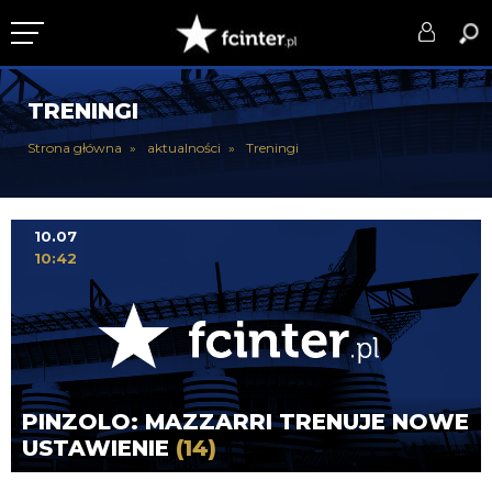
KLUB
TRENINGI
DRUŻYNA
Strona główna
aktualności
Treningi
SERIE A
PUCHARY
10.07
10:42
DLA TIFOSICH
SERWIS
PINZOLO: MAZZARRI TRENUJE NOWE
USTAWIENIE
(14)