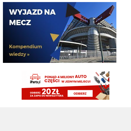
martins2000
05.08.2026 19:45
Ausilio jak pytał o Molinę to 30 chcieli
timon
05.08.2026 19:44
Zarobkami wyszloby podobnie
timon
05.08.2026 19:44
Molina niby za 13mln plus 4 bonusy. Jak mialbym te 40mln to wolalbym za
to wziac dwojke Lucumi- Molina i mamy kadre gotową
martins2000
05.08.2026 19:43
AusilioOut
ragnar
05.08.2026 19:42
Ostatnie dwa sezony połowę opuścił, wcześniej grał prawie wszystko, o
dziwo w pl ostatnie 4 sezony tylko 2 czerwone...a niby taka nagonka ile to
czerwonych nie łapie romero
martins2000
05.08.2026 19:42
i by tak czekał do dziś