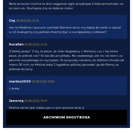
Beka przecież molina to dno najgorsze ogór przydupas 5 koło samochodu na
co nam on. Słuchajcie cny on dobrze mówi
Cny
05.08.2026 22:15
nie no Modlina i pucumi zamiast Romero xd co my kadrę do walki o udział
w LE budujemy czy jednak chcemy być w europejskiej czołówce?
Xucatlan
05.08.2026 21:42
Z której prasy? Z tej, co pisze, że Inter dogadany z Romero, czy z tej która
pisze, że jednak nie? To tak dla przykładu. Nic osobistego, ale no nie bierz za
pewnik wszystkiego co wyczytasz. To oczywisty nonsens, że Atletico chciało od
Interu 30 mln za Molinę żeby 2 tygodnie później sprzedać go do Romy za
połowę tej ceny.
martins2000
05.08.2026 19:50
z prasy
Jaworeq
05.08.2026 19:47
Molina cienki jest zobaczysz w tym sezonie serie a
ARCHIWUM SHOUTBOXA
Xucatlan
05.08.2026 19:46
Skąd wiesz?