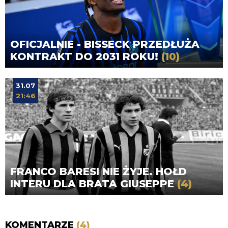
OFICJALNIE - BISSECK PRZEDŁUŻA
KONTRAKT DO 2031 ROKU!
(10)
31.07
21:46
FRANCO BARESI NIE ŻYJE. HOŁD
INTERU DLA BRATA GIUSEPPE
(4)
KOMENTARZE
(4)