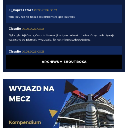
El_Imprezatore
07.08.2026 00:39
fejki czy nie to nasze okienko wygląda jak fejk
Claudio
07.08.2026 00:33
Było tyle fejków i gównoinformacji w tym okienku i niektórzy nadal łykają
wszystko co pismaki wrzucają. To jest nieprawdopodobne.
Claudio
07.08.2026 00:31
no tak napewno my wiemy co Chivu myśli....
ARCHIWUM SHOUTBOXA
El_Imprezatore
07.08.2026 00:09
tak na pewno Chivu tak uznał XD
Claudio
06.08.2026 23:58
pismaki zawsze maja info z opoznieniem. Moze juz dawno dali sobie spokoj
z Romero. To wiedza tylko wewnatrz Interu
Claudio
06.08.2026 23:57
Żebyscie sie jeszcze nie zdziwili jak CHivu po treningach uznal ze Pavard
ma motywacje i odpowiednie umiejetnosci i sam chce by zostal, a kasa ma
isc na inne pozycje