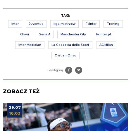
TAGI:
Inter
Juventus
liga mistrzów
FcInter
Trening
Chivu
Serie A
Manchester City
FcInter.pl
Inter Mediolan
La Gazzetta dello Sport
AC Milan
Cristian Chivu
udostępnij
ZOBACZ TEŻ
29.07
16:03