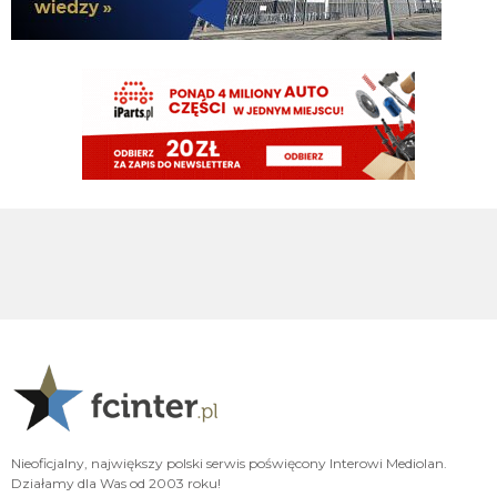
Jaworeq
06.08.2026 23:33
Pavard mvp w padla będzie w tym sezonie
HB
06.08.2026 23:14
Misterem X był Benjamin Pavard. Witamy w Interze!
FENDI_SOSA
06.08.2026 22:16
Af*
FENDI_SOSA
06.08.2026 22:16
Ad
FENDI_SOSA
06.08.2026 22:15
A np jakby mieć wybierać jak cos czy hasto czy romero to wole Włocha ad
FENDI_SOSA
06.08.2026 22:15
Ważniejsze mamy pozycje do obstawienia
Nieoficjalny, największy polski serwis poświęcony Interowi Mediolan.
FENDI_SOSA
06.08.2026 22:15
Działamy dla Was od 2003 roku!