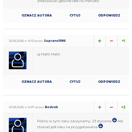
zrealizować główne cele na mercato.
OZNACZ AUTORA
CYTUJ
ODPOWIEDZ
+1
20.05.2026 o 14:13 przez
Soprano1986
oj Matti Matti
OZNACZ AUTORA
CYTUJ
ODPOWIEDZ
+2
20.05.2026 o 14:07 przez
Bodzek
Późno w tym roku zaczynamy, 23 stycznia
Ale
chociaż pół roku na przygotowania