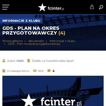
KLUB
INFORMACJE Z KLUBU
GDS - PLAN NA OKRES
DRUŻYNA
PRZYGOTOWAWCZY
(4)
SERIE A
Strona główna
aktualności
Informacje z klubu
GDS - Plan na okres przygotowawczy
PUCHARY
DLA TIFOSICH
Autor:
Matti
Źródło: La Gazzetta dello Sport
SERWIS
3 miesiące temu
899
4