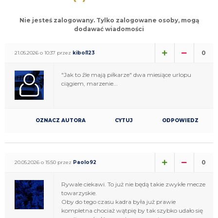
Nie jesteś zalogowany. Tylko zalogowane osoby, mogą
dodawać wiadomości
0
21.05.2026 o 10:37 przez
kibol123
"Jak to źle mają piłkarze" dwa miesiące urlopu
ciągiem, marzenie...
OZNACZ AUTORA
CYTUJ
ODPOWIEDZ
0
20.05.2026 o 15:50 przez
Paolo92
Rywale ciekawi. To już nie będą takie zwykłe mecze
towarzyskie.
Oby do tego czasu kadra była już prawie
kompletna chociaż wątpię by tak szybko udało się