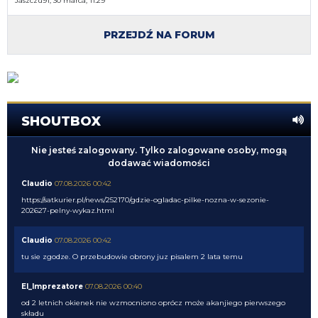
Jaszczu91, 30 marca, 11:29
PRZEJDŹ NA FORUM
SHOUTBOX
Nie jesteś zalogowany. Tylko zalogowane osoby, mogą
dodawać wiadomości
Claudio
07.08.2026 00:42
https://satkurier.pl/news/252170/gdzie-ogladac-pilke-nozna-w-sezonie-
202627-pelny-wykaz.html
Claudio
07.08.2026 00:42
tu sie zgodze. O przebudowie obrony juz pisalem 2 lata temu
El_Imprezatore
07.08.2026 00:40
od 2 letnich okienek nie wzmocniono oprócz może akanjiego pierwszego
składu