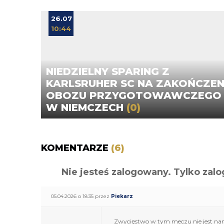
26.07
10:44
NIEDZIELNY SPARING Z
KARLSRUHER SC NA ZAKOŃCZEN
OBOZU PRZYGOTOWAWCZEGO
W NIEMCZECH
(0)
KOMENTARZE
(6)
Nie jesteś zalogowany. Tylko z
05.04.2026 o 18:35 przez
Piekarz
Zwycięstwo w tym meczu nie jest nam