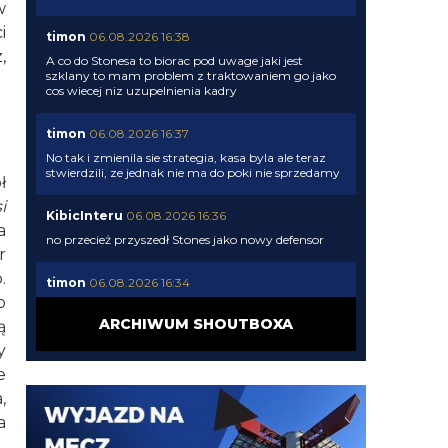
w
i
timon
06.08.2026 16:38
,
A co do Stonesa to biorac pod uwage jaki jest
szklany to mam problem z traktowaniem go jako
cos wiecej niz uzupelnienia kadry
timon
06.08.2026 16:37
No tak i zmienila sie strategia, kasa byla ale teraz
stwierdzili, ze jednak nie ma do poki nie sprzedamy
ł
i
KibicInteru
06.08.2026 16:36
a
no przecież przyszedł Stones jako nowy defensor
r
.
timon
06.08.2026 16:34
o
Daniele Mari:Inter do not want to keep Pavard. The
club no longer considers him part of their plans. The
ARCHIWUM SHOUTBOXA
ą
club’s policy is clear: there will be no new signings
y
until they first complete the departures of surplus
players.
e
,
timon
06.08.2026 16:31
a
Tu strategia jest losowana co tydzien- dwa