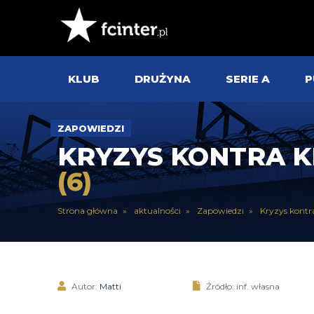
KLUB
DRUŻYNA
SERIE A
P
ZAPOWIEDZI
KRYZYS KONTRA KR
(6)
Strona główna
aktualności
Zapowiedzi
Kryzys kontr
Autor:
Matti
Źródło: inf. własna