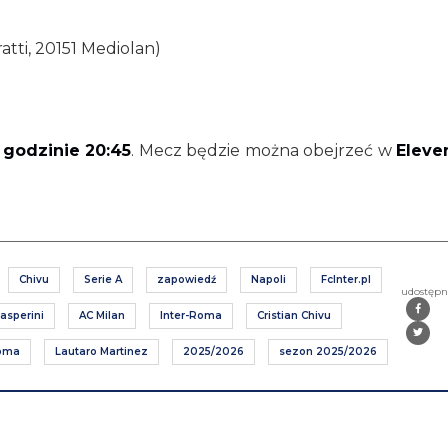
tti, 20151 Mediolan)
 godzinie 20:45
. Mecz będzie można obejrzeć w
Eleve
Chivu
Serie A
zapowiedź
Napoli
FcInter.pl
udostępn
asperini
AC Milan
Inter-Roma
Cristian Chivu
Roma
Lautaro Martinez
2025/2026
sezon 2025/2026