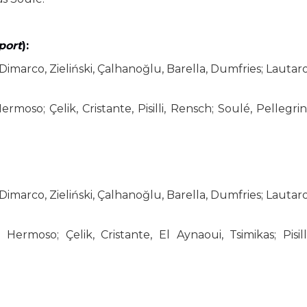
port
):
Dimarco, Zieliński, Çalhanoğlu, Barella, Dumfries; Lautaro
ermoso; Çelik, Cristante, Pisilli, Rensch; Soulé, Pellegrini
Dimarco, Zieliński, Çalhanoğlu, Barella, Dumfries; Lautaro
 Hermoso; Çelik, Cristante, El Aynaoui, Tsimikas; Pisilli