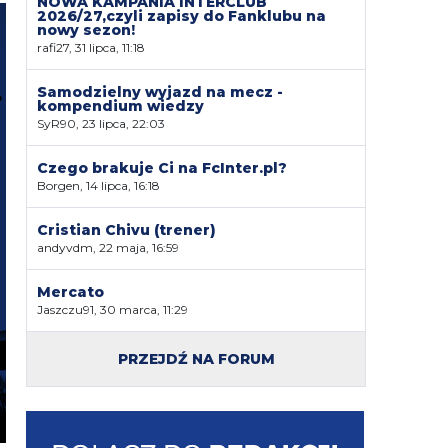
NOWA KAMPANIA INTERCLUB
2026/27,czyli zapisy do Fanklubu na
nowy sezon!
rafi27, 31 lipca, 11:18
Samodzielny wyjazd na mecz -
kompendium wiedzy
SyR90, 23 lipca, 22:03
Czego brakuje Ci na FcInter.pl?
Borgen, 14 lipca, 16:18
Cristian Chivu (trener)
andyvdm, 22 maja, 16:59
Mercato
Jaszczu91, 30 marca, 11:29
PRZEJDŹ NA FORUM