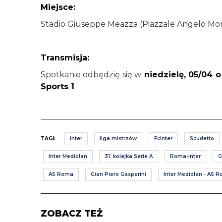
Miejsce:
Stadio Giuseppe Meazza (Piazzale Angelo Mora
Transmisja:
Spotkanie odbędzię się w
niedzielę, 05/04 o
Sports 1
.
TAGI:
Inter
liga mistrzów
FcInter
Scudetto
Inter Mediolan
31. kolejka Serie A
Roma-Inter
G
AS Roma
Gian Piero Gasperini
Inter Mediolan - AS 
ZOBACZ TEŻ