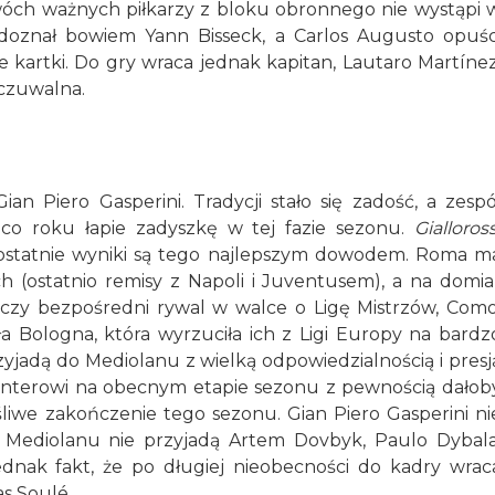
dwóch ważnych piłkarzy z bloku obronnego nie wystąpi 
doznał bowiem Yann Bisseck, a Carlos Augusto opuśc
 kartki. Do gry wraca jednak kapitan, Lautaro Martínez
dczuwalna.
an Piero Gasperini. Tradycji stało się zadość, a zespó
 co roku łapie zadyszkę w tej fazie sezonu.
Gialloross
ch ostatnie wyniki są tego najlepszym dowodem. Roma m
(ostatnio remisy z Napoli i Juventusem), a na domia
, czy bezpośredni rywal w walce o Ligę Mistrzów, Como
 Bologna, która wyrzuciła ich z Ligi Europy na bardz
zyjadą do Mediolanu z wielką odpowiedzialnością i presj
 Interowi na obecnym etapie sezonu z pewnością dałob
liwe zakończenie tego sezonu. Gian Piero Gasperini ni
o Mediolanu nie przyjadą Artem Dovbyk, Paulo Dybala
nak fakt, że po długiej nieobecności do kadry wrac
s Soulé.