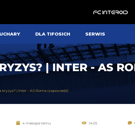
UCHARY
DLA TIFOSICH
SERWIS
YZYS? | INTER - AS R
a kryzys? | Inter - AS Roma (zapowiedź)
4 miesiące temu
1405