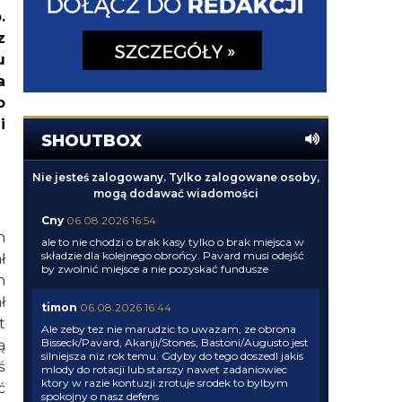
.
z
u
a
o
i
SHOUTBOX
Nie jesteś zalogowany. Tylko zalogowane osoby,
mogą dodawać wiadomości
Cny
06.08.2026 16:54
h
ale to nie chodzi o brak kasy tylko o brak miejsca w
składzie dla kolejnego obrońcy. Pavard musi odejść
ł
by zwolnić miejsce a nie pozyskać fundusze
n
ł
timon
06.08.2026 16:44
t
Ale zeby tez nie marudzic to uwazam, ze obrona
Bisseck/Pavard, Akanji/Stones, Bastoni/Augusto jest
ą
silniejsza niz rok temu. Gdyby do tego doszedl jakis
ś
mlody do rotacji lub starszy nawet zadaniowiec
ktory w razie kontuzji zrotuje srodek to bylbym
ć
spokojny o nasz defens