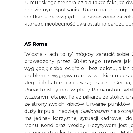
rumuńskiego trenera działa także fakt, że 
niedzielnym spotkaniu. Urazu na treningu 
spotkanie ze względu na zawieszenie za żółte
którego nieobecność była ostatnio bardzo o
AS Roma
'Wiosna - ach to ty' mógłby zanucić sobie Gi
prowadzony przez 68-letniego trenera jak
wyglądają słabo, ociężale i bez polotu, a i
problem z wygrywaniem w wielkich meczach 
złego ich katem okazały się ostatnio Genoa
Ponadto istny nóż w plecy Romanistom wbiła
wczesnym etapie. Teraz piłkarze ze stolicy pr
ze strony swoich kibiców. Urwanie punktów
duży impuls i nadzieję
Giallorossim
na szczęś
ma jednak korzystnej sytuacji kadrowej; d
Manu Koné oraz Wesley. Pozytywem jest jed
najlepszy strzelec Romy w tym sezonie - Matía