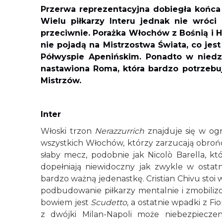
Przerwa reprezentacyjna dobiegła końca
Wielu piłkarzy Interu jednak nie wróc
przeciwnie. Porażka Włochów z Bośnią i 
nie pojadą na Mistrzostwa Świata, co j
Półwyspie Apenińskim. Ponadto w niedz
nastawiona Roma, która bardzo potrzebu
Mistrzów.
Inter
Włoski trzon
Nerazzurrich
znajduje się w ogn
wszystkich Włochów, którzy zarzucają obroń
słaby mecz, podobnie jak Nicolò Barella, kt
dopełniają niewidoczny jak zwykle w ostatn
bardzo ważną jedenastkę. Cristian Chivu sto
podbudowanie piłkarzy mentalnie i zmobiliz
bowiem jest
Scudetto
, a ostatnie wpadki z Fi
z dwójki Milan-Napoli może niebezpieczeni