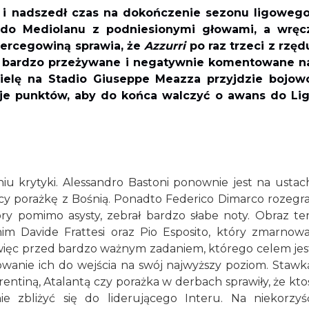
 i nadszedł czas na dokończenie sezonu ligowego
i do Mediolanu z podniesionymi głowami, a wręc
Hercegowiną sprawia, że
Azzurri
po raz trzeci z rzęd
est bardzo przeżywane i negatywnie komentowane n
ielę na Stadio Giuseppe Meazza przyjdzie bojow
je punktów, aby do końca walczyć o awans do Lig
iu krytyki. Alessandro Bastoni ponownie jest na ustac
cy porażkę z Bośnią. Ponadto Federico Dimarco rozegra
óry pomimo asysty, zebrał bardzo słabe noty. Obraz te
im Davide Frattesi oraz Pio Esposito, który zmarnowa
i więc przed bardzo ważnym zadaniem, którego celem jes
owanie ich do wejścia na swój najwyższy poziom. Stawk
orentiną, Atalantą czy porażka w derbach sprawiły, że kto
e zbliżyć się do liderującego Interu. Na niekorzyś