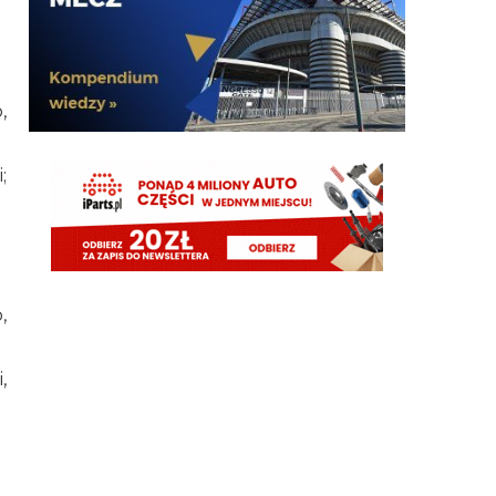
timon
06.08.2026 16:30
Kolejna rzecz, ze chlopaki mowili w wywiadach, ze
zaczniemy okres przygotowawczy z nowym
wahadlowym i sr defensorem. Byl grany Chalobach
i chlop idzie nagle do Como za 30mln, jest Romero
,
to nagle info, ze Pavard out
timon
06.08.2026 16:28
;
Kredence info o Stanko bylo wczesniej. Potem niby i
tak moglismy sfinansowac Palestre za 50mln
wiedzac juz, ze nie wykupią Pavarda. Teraz mamy
sierpień, wydalismy extra 3 mln i uzależniamy
kolejny transfer od sprzedaży,. Ja nie mowie, ze to
wina Ausilio czy Marotty ale balagan tu straszny
mamy
,
Cyrax
06.08.2026 15:54
Inter się rozwija pod rządami Oaktree? Stoją w
,
miejscu. Po prostu reszta ekip stoi w miejscu. Mecz
z Bodo pokazał jak się rozwijamy xD
AveCaesar
06.08.2026 15:54
A nie robisz tak ? XD