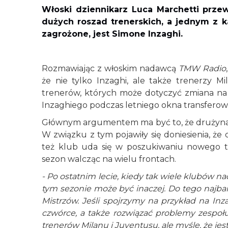
Włoski dziennikarz Luca Marchetti prz
dużych roszad trenerskich, a jednym z 
zagrożone, jest Simone Inzaghi.
Rozmawiając z włoskim nadawcą
TMW Radio
że nie tylko Inzaghi, ale także trenerzy Mi
trenerów, których może dotyczyć zmiana na 
Inzaghiego podczas letniego okna transferoweg
Głównym argumentem ma być to, że drużyna n
W związku z tym pojawiły się doniesienia, że 
też klub uda się w poszukiwaniu nowego tr
sezon walcząc na wielu frontach.
- Po ostatnim lecie, kiedy tak wiele klubów n
tym sezonie może być inaczej. Do tego najbard
Mistrzów. Jeśli spojrzymy na przykład na In
czwórce, a także rozwiązać problemy zespoł
trenerów Milanu i Juventusu, ale myślę, że je