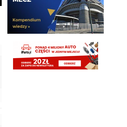
Żebyscie sie jeszcze nie zdziwili jak CHivu po
treningach uznal ze Pavard ma motywacje i
odpowiednie umiejetnosci i sam chce by zostal, a
kasa ma isc na inne pozycje
Jaworeq
06.08.2026 23:33
Pavard mvp w padla będzie w tym sezonie
HB
06.08.2026 23:14
Misterem X był Benjamin Pavard. Witamy w
Interze!
FENDI_SOSA
06.08.2026 22:16
Af*
FENDI_SOSA
06.08.2026 22:16
Ad
FENDI_SOSA
06.08.2026 22:15
A np jakby mieć wybierać jak cos czy hasto czy
romero to wole Włocha ad