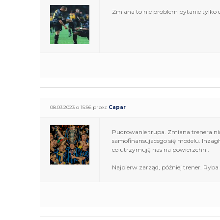
Zmiana to nie problem pytanie tylko c
08.03.2023 o 15:56 przez
Capar
Pudrowanie trupa. Zmiana trenera nic 
samofinansujacego się modelu. Inzaghi 
co utrzymują nas na powierzchni.
Najpierw zarząd, później trener. Ryba 