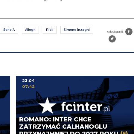
Serie A
Allegri
Pioli
Simone Inzaghi
udostępnij
23.04
07:42
ROMANO: INTER CHCE
ZATRZYMAĆ CALHANOGLU
PRZYNAJMNIEJ DO 2027 ROKU
(5)