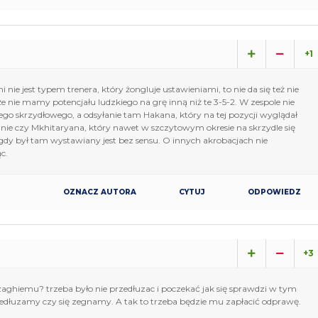
+1
 nie jest typem trenera, który żongluje ustawieniami, to nie da się też nie
e nie mamy potencjału ludzkiego na grę inną niż te 3-5-2. W zespole nie
ego skrzydłowego, a odsyłanie tam Hakana, który na tej pozycji wyglądał
anie czy Mkhitaryana, który nawet w szczytowym okresie na skrzydle się
dy był tam wystawiany jest bez sensu. O innych akrobacjach nie
c.
OZNACZ AUTORA
CYTUJ
ODPOWIEDZ
+3
nzaghiemu? trzeba było nie przedłuzac i poczekać jak się sprawdzi w tym
rzedłuzamy czy się zegnamy. A tak to trzeba będzie mu zapłacić odprawę.