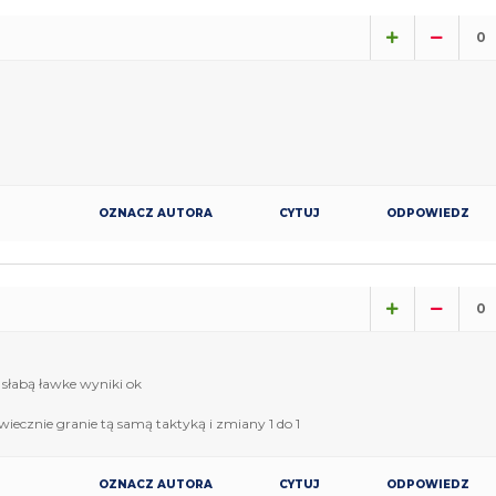
0
OZNACZ AUTORA
CYTUJ
ODPOWIEDZ
0
 słabą ławke wyniki ok
wiecznie granie tą samą taktyką i zmiany 1 do 1
OZNACZ AUTORA
CYTUJ
ODPOWIEDZ