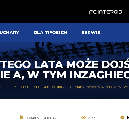
UCHARY
DLA TIFOSICH
SERWIS
 TEGO LATA MOŻE DOJ
E A, W TYM INZAGHI
Luca Marchetti: Tego lata może dojść do zmiany trenerów w Serie A, w ty
ponad 3 lata temu
2176
1