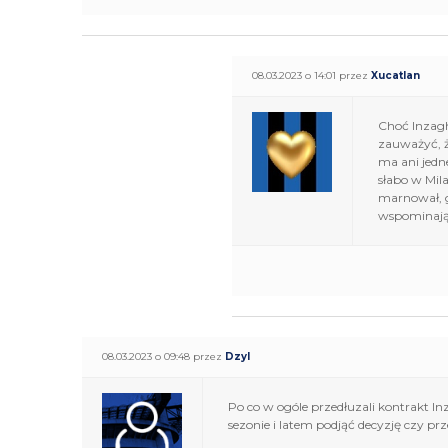
08.03.2023 o 14:01 przez
Xucatlan
Choć Inzaghi
zauważyć, ż
ma ani jedn
słabo w Mil
marnował, g
wspominają
08.03.2023 o 09:48 przez
Dzyl
Po co w ogóle przedłuzali kontrakt I
sezonie i latem podjąć decyzję czy p