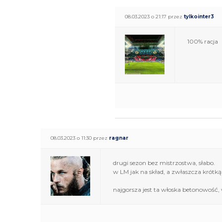
08.03.2023 o 21:17 przez
tylkointer3
100% racja
08.03.2023 o 11:30 przez
ragnar
drugi sezon bez mistrzostwa, słabo.
w LM jak na skład, a zwłaszcza krótką
najgorsza jest ta włoska betonowość, 