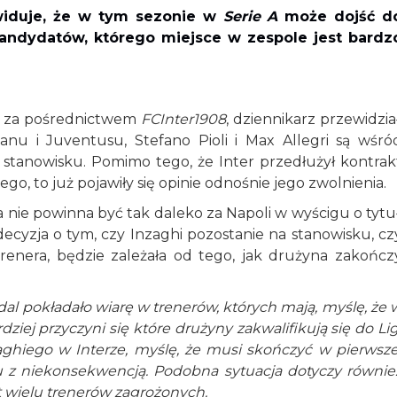
ewiduje, że w tym sezonie w
Serie A
może dojść d
kandydatów, którego miejsce w zespole jest bardz
, za pośrednictwem
FCInter1908
, dziennikarz przewidział
lanu i Juventusu, Stefano Pioli i Max Allegri są wśró
stanowisku. Pomimo tego, że Inter przedłużył kontrak
o, to już pojawiły się opinie odnośnie jego zwolnienia.
ie powinna być tak daleko za Napoli w wyścigu o tytuł
decyzja o tym, czy Inzaghi pozostanie na stanowisku, cz
enera, będzie zależała od tego, jak drużyna zakończ
adal pokładało wiarę w trenerów, których mają, myślę, że 
ziej przyczyni się które drużyny zakwalifikują się do Lig
zaghiego w Interze, myślę, że musi skończyć w pierwsze
u z niekonsekwencją. Podobna sytuacja dotyczy równie
st wielu trenerów zagrożonych.