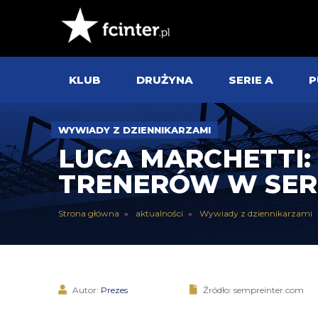
KLUB
DRUŻYNA
SERIE A
P
WYWIADY Z DZIENNIKARZAMI
LUCA MARCHETTI:
TRENERÓW W SERI
Strona główna
aktualności
Wywiady z dziennikarzami
Autor:
Prezes
Źródło: sempreinter.com