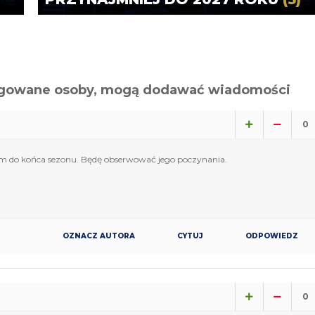
alogowane osoby, mogą dodawać wiadomości
0
am do końca sezonu. Będę obserwować jego poczynania.
OZNACZ AUTORA
CYTUJ
ODPOWIEDZ
0