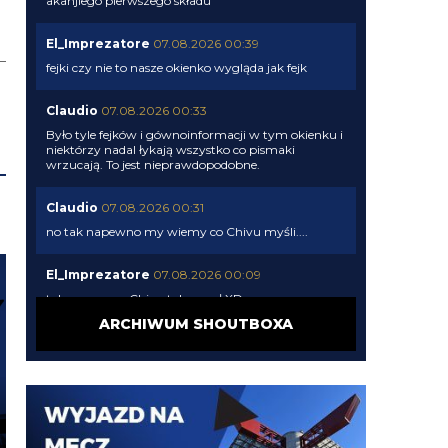
akanjiego pierwszego składu
El_Imprezatore
07.08.2026 00:39
fejki czy nie to nasze okienko wygląda jak fejk
Claudio
07.08.2026 00:33
Było tyle fejków i gównoinformacji w tym okienku i
niektórzy nadal łykają wszystko co pismaki
wrzucają. To jest nieprawdopodobne.
Claudio
07.08.2026 00:31
no tak napewno my wiemy co Chivu myśli....
El_Imprezatore
07.08.2026 00:09
tak na pewno Chivu tak uznał XD
ARCHIWUM SHOUTBOXA
Claudio
06.08.2026 23:58
pismaki zawsze maja info z opoznieniem. Moze juz
dawno dali sobie spokoj z Romero. To wiedza tylko
wewnatrz Interu
Claudio
06.08.2026 23:57