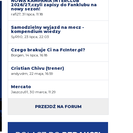
NOWA KAMPANIA INTERCLUB
2026/27,czyli zapisy do Fanklubu na
nowy sezon!
rafi27, 31 lipca, 11:18
Samodzielny wyjazd na mecz -
kompendium wiedzy
SyR90, 23 lipca, 22:03
Czego brakuje Ci na FcInter.pl?
Borgen, 14 lipca, 16:18
Cristian Chivu (trener)
andyvdm, 22 maja, 16:59
Mercato
Jaszczu91, 30 marca, 11:29
PRZEJDŹ NA FORUM