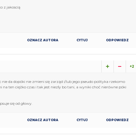
o z jakoscią
OZNACZ AUTORA
CYTUJ
ODPOWIEDZ
+2
nie da dopóki nie zmieni się zarząd i/lub jego pseudo polityka rzekomo
na ten ciężko czas i tak jest niezły bo tani, a wyniki choć nierówne póki
psuje się od głowy.
OZNACZ AUTORA
CYTUJ
ODPOWIEDZ