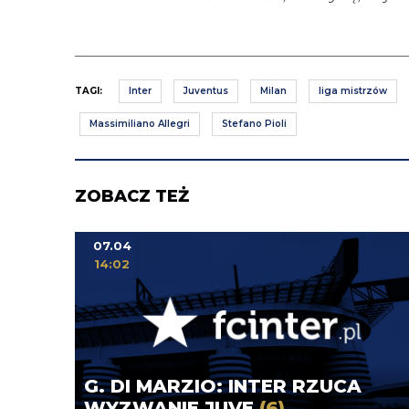
TAGI:
Inter
Juventus
Milan
liga mistrzów
Massimiliano Allegri
Stefano Pioli
ZOBACZ TEŻ
07.04
14:02
G. DI MARZIO: INTER RZUCA
WYZWANIE JUVE
(6)