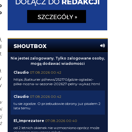
o
o
,
SHOUTBOX
d
t
Nie jesteś zalogowany. Tylko zalogowane osoby,
mogą dodawać wiadomości
.
Claudio
07.08.2026 00:42
y
https://satkurier.pl/news/252170/gdzie-ogladac-
pilke-nozna-w-sezonie-202627-pelny-wykaz.html
y
Claudio
07.08.2026 00:42
w
tu sie zgodze. O przebudowie obrony juz pisalem 2
lata temu
i
j
El_Imprezatore
07.08.2026 00:40
ż
od 2 letnich okienek nie wzmocniono oprócz może