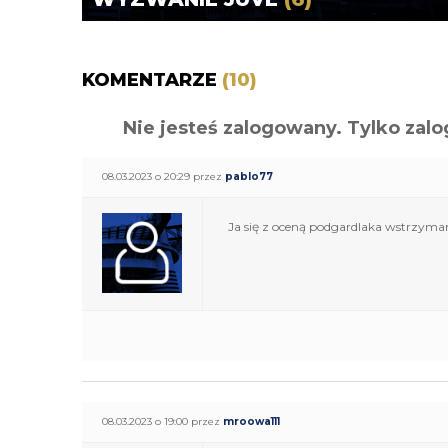
KOMENTARZE
(10)
Nie jesteś zalogowany. Tylko z
08.03.2023 o 20:29 przez
pablo77
Ja się z oceną podgardlaka wstrzym
08.03.2023 o 19:00 przez
mroowa111