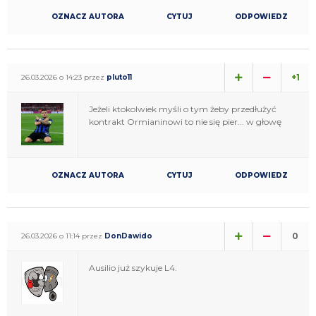
OZNACZ AUTORA
CYTUJ
ODPOWIEDZ
+1
26.03.2026 o 14:23 przez
pluto11
Jeżeli ktokolwiek myśli o tym żeby przedłużyć
kontrakt Ormianinowi to nie się pier... w głowę
OZNACZ AUTORA
CYTUJ
ODPOWIEDZ
0
26.03.2026 o 11:14 przez
DonDawido
Ausilio już szykuje L4.