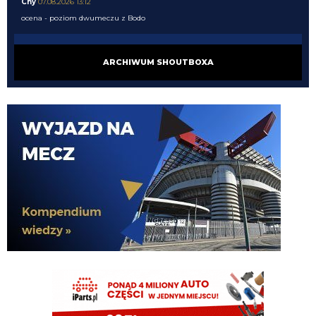
Cny
07.08.2026 13:12
ocena - poziom dwumeczu z Bodo
Cny
07.08.2026 13:12
ARCHIWUM SHOUTBOXA
oczywiśćie Jonesa wybaczę, bo to życzenie Pana trenera Christiana Chivu
Nerazzurro90
07.08.2026 13:12
ocen to
Nerazzurro90
07.08.2026 13:11
Jones to mokry sen Kiweka, obsadzi mu srodek pola i w razie draki prawe
wahadło, a Perisic wskoczy na Vice Dimarco, a Henrique jednak na prawej.
Taką mam aktualna wizję choć żenuje mnie ona
Cny
07.08.2026 13:11
ciekawe jak tam Palacios i Jakirovic, w których Pjero się zakochał
Cny
07.08.2026 13:11
bardzo w jego stylu
Cny
07.08.2026 13:10
myslisz? czujesz, ze rzucimy ok 35M za gościa z rocznym kontraktem, który