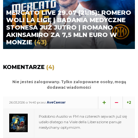
MERCATO LIVE 29.07 (21:15): ROMERO
WOLI LA LIGĘ | BADANIA MEDYCZNE
STONESA JUŻ JUTRO | ROMANO -
AKINSAMIRO ZA 7,5 MLN EURO W
MONZIE
(43)
KOMENTARZE
(4)
Nie jesteś zalogowany. Tylko zalogowane osoby, mogą
dodawać wiadomości
+2
26.03.2026 o 14:40 przez
AveCaesar
Podobno Ausilio w FM na czterech sejwach już się
udało dlatego na Viale della Liberazione panuje
niesłychany optymizm.