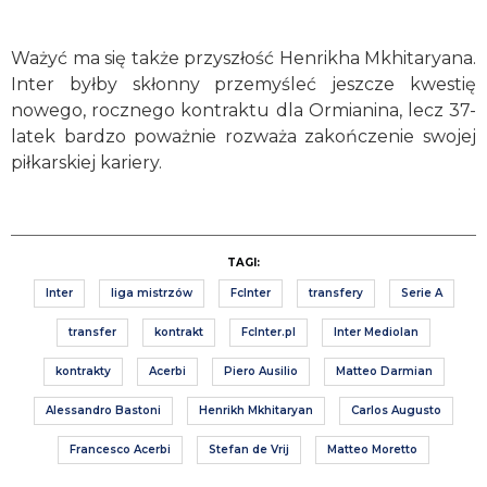
Ważyć ma się także przyszłość Henrikha Mkhitaryana.
Inter byłby skłonny przemyśleć jeszcze kwestię
nowego, rocznego kontraktu dla Ormianina, lecz 37-
latek bardzo poważnie rozważa zakończenie swojej
piłkarskiej kariery.
TAGI:
Inter
liga mistrzów
FcInter
transfery
Serie A
transfer
kontrakt
FcInter.pl
Inter Mediolan
kontrakty
Acerbi
Piero Ausilio
Matteo Darmian
Alessandro Bastoni
Henrikh Mkhitaryan
Carlos Augusto
Francesco Acerbi
Stefan de Vrij
Matteo Moretto