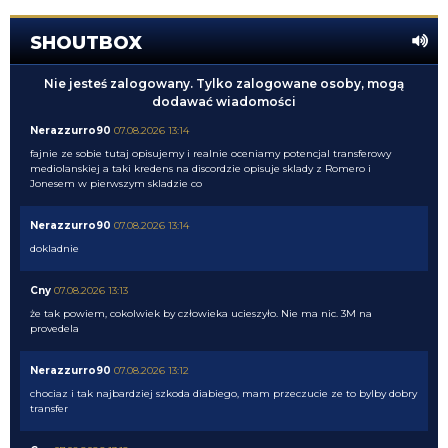
SHOUTBOX
Nie jesteś zalogowany. Tylko zalogowane osoby, mogą
dodawać wiadomości
Nerazzurro90
07.08.2026 13:14
fajnie ze sobie tutaj opisujemy i realnie oceniamy potencjal transferowy
mediolanskiej a taki kredens na discordzie opisuje sklady z Romero i
Jonesem w pierwszym skladzie co
Nerazzurro90
07.08.2026 13:14
dokladnie
Cny
07.08.2026 13:13
że tak powiem, cokolwiek by człowieka ucieszyło. Nie ma nic. 3M na
provedela
Nerazzurro90
07.08.2026 13:12
chociaz i tak najbardziej szkoda diabiego, mam przeczucie ze to bylby dobry
transfer