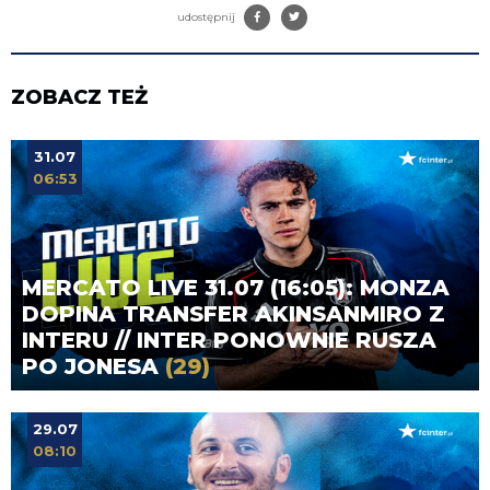
udostępnij
ZOBACZ TEŻ
31.07
06:53
MERCATO LIVE 31.07 (16:05): MONZA
DOPINA TRANSFER AKINSANMIRO Z
INTERU // INTER PONOWNIE RUSZA
PO JONESA
(29)
29.07
08:10