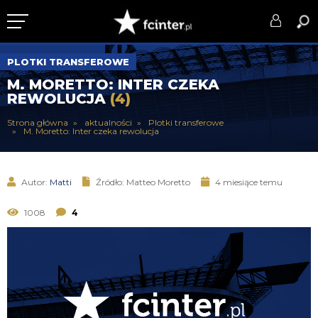
KLUB
PLOTKI TRANSFEROWE
M. MORETTO: INTER CZEKA
DRUŻYNA
REWOLUCJA
(4)
SERIE A
Strona główna
aktualności
Plotki transferowe
M. Moretto: Inter czeka rewolucja
PUCHARY
DLA TIFOSICH
Autor:
Matti
Źródło: Matteo Moretto
4 miesiące temu
SERWIS
1008
4