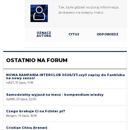
Tak, była gdzieś wczoraj informacja,
że dopiero na kolejny mecz.
OZNACZ
CYTUJ
ODPOWIEDZ
AUTORA
OSTATNIO NA FORUM
NOWA KAMPANIA INTERCLUB 2026/27,czyli zapisy do Fanklubu
na nowy sezon!
rafi27, 31 lipca, 11:18
Samodzielny wyjazd na mecz - kompendium wiedzy
SyR90, 23 lipca, 22:03
Czego brakuje Ci na FcInter.pl?
Borgen, 14 lipca, 16:18
Cristian Chivu (trener)