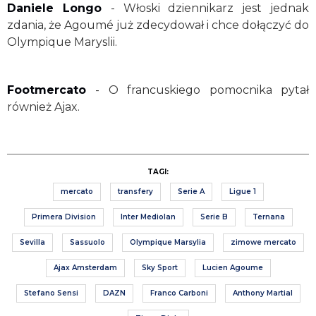
Daniele Longo
- Włoski dziennikarz jest jednak
zdania, że Agoumé już zdecydował i chce dołączyć do
Olympique Maryslii.
Footmercato
- O francuskiego pomocnika pytał
również Ajax.
TAGI:
mercato
transfery
Serie A
Ligue 1
Primera Division
Inter Mediolan
Serie B
Ternana
Sevilla
Sassuolo
Olympique Marsylia
zimowe mercato
Ajax Amsterdam
Sky Sport
Lucien Agoume
Stefano Sensi
DAZN
Franco Carboni
Anthony Martial