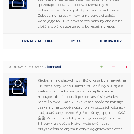
sprzedajesz do Juve to powodzenia i tylko
potwierdzisz , że nie jesteś godny naszych barw.
Zobaczmy na czym komu najbardziej zależy.
Pomijając to. Juve zawsze coś nam by chciało na
złość zrobić, czyste zazdro bo jesteśmy lepsi.
OZNACZ AUTORA
CYTUJ
ODPOWIEDZ
-1
05.01.2024 o 17:01 przez
Piotrekfci
Kiedyś mimo słabych wyników kasa była nawet na
Eriksena przy końcu kontraktu, dziś wyniki są ale
szefostwo dziadostwo jak w mojej firmie nie
mogące lub nie potrafiące postawić się władzy.
Stare śpiewki: Kasa ? Jaka kasa?, może za miesiąc...,
czekamy na zgodę z góry, pierw oszczędności aby
dać jakąś kasę, przecież już daliśmy, itp., itd..... 🤮🤮
🤮🤮. Za darmo byłoby super go dorwąć ale nawet
3,5 banki za gościa który może być naszą
przyszłością to chyba niezbyt wygórowana cena