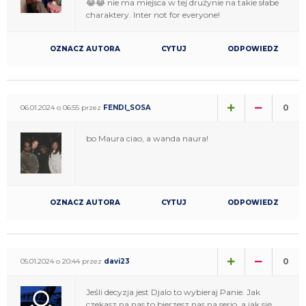
😂😂 nie ma miejsca w tej drużynie na takie słabe
charaktery. Inter not for everyone!
OZNACZ AUTORA
CYTUJ
ODPOWIEDZ
0
06.01.2024 o 06:55 przez
FENDI_SOSA
bo Maura ciao, a wanda naura!
OZNACZ AUTORA
CYTUJ
ODPOWIEDZ
0
05.01.2024 o 20:44 przez
davi23
Jeśli decyzja jest Djalo to wybieraj Panie. Jak
czekasz na nas to bierzesz nas na serio, a jak się