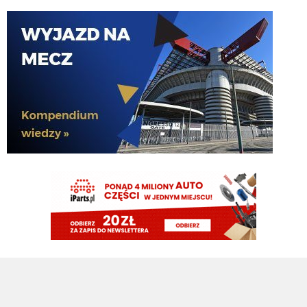
Nerazzurro90
07.08.2026 12:15
przeciez stankovic to nawet z tej ławki nie pierdnie. Podnies do 1,5
El_Imprezatore
07.08.2026 12:04
za stankovicia podniosłem o 1
DonDawido
07.08.2026 12:03
2? Co tam wysoko?
Nerazzurro90
07.08.2026 11:57
jeszcze lookman
Nerazzurro90
07.08.2026 11:57
Dobre
martins2000
07.08.2026 11:57
https://pbs.twimg.com/media/HPEcGmNWoAABFvw?
format=jpg&name=large
El_Imprezatore
07.08.2026 11:54
2