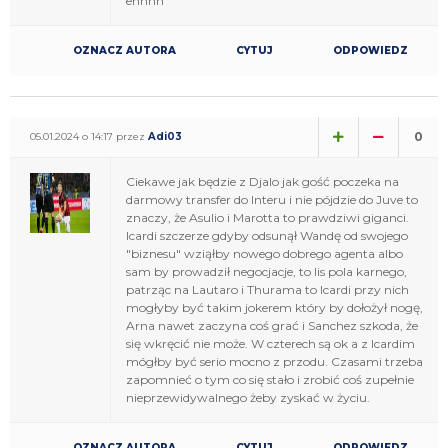
ehhhh
OZNACZ AUTORA
CYTUJ
ODPOWIEDZ
0
05.01.2024 o 14:17 przez
Adi03
Ciekawe jak będzie z Djalo jak gość poczeka na
darmowy transfer do Interu i nie pójdzie do Juve to
znaczy, że Asulio i Marotta to prawdziwi giganci.
Icardi szczerze gdyby odsunął Wandę od swojego
"biznesu" wziąłby nowego dobrego agenta albo
sam by prowadził negocjacje, to lis pola karnego,
patrząc na Lautaro i Thurama to Icardi przy nich
mogłyby być takim jokerem który by dołożył nogę,
Arna nawet zaczyna coś grać i Sanchez szkoda, że
się wkręcić nie może. W czterech są ok a z Icardim
mógłby być serio mocno z przodu. Czasami trzeba
zapomnieć o tym co się stało i zrobić coś zupełnie
nieprzewidywalnego żeby zyskać w życiu.
OZNACZ AUTORA
CYTUJ
ODPOWIEDZ