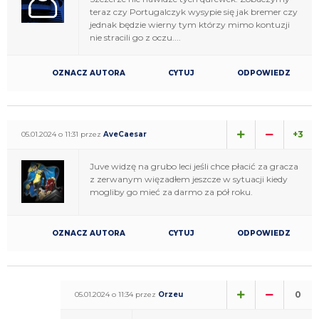
teraz czy Portugalczyk wysypie się jak bremer czy
jednak będzie wierny tym którzy mimo kontuzji
nie stracili go z oczu....
OZNACZ AUTORA
CYTUJ
ODPOWIEDZ
+3
05.01.2024 o 11:31 przez
AveCaesar
Juve widzę na grubo leci jeśli chce płacić za gracza
z zerwanym więzadłem jeszcze w sytuacji kiedy
mogliby go mieć za darmo za pół roku.
OZNACZ AUTORA
CYTUJ
ODPOWIEDZ
0
05.01.2024 o 11:34 przez
Orzeu