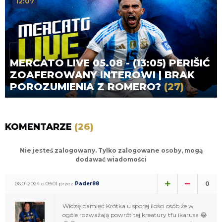
12:07
MERCATO LIVE 05.08 - (13:05) PERIŠIĆ
ZOAFEROWANY INTEROWI | BRAK
POROZUMIENIA Z ROMERO?
(27)
KOMENTARZE
(26)
Nie jesteś zalogowany. Tylko zalogowane osoby, mogą
dodawać wiadomości
0
06.01.2024 o 09:01 przez
Pader88
Widzę pamięć Krótka u sporej ilości osób że w
ogóle rozważają powrót tej kreatury tfu ikarusa 😂