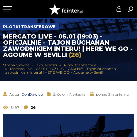
KLUB
PLOTKI TRANSFEROWE
MERCATO LIVE - 05.01 (19:03) -
DRUŻYNA
OFICJALNIE - TAJON BUCHANAN
ZAWODNIKIEM INTERU! | HERE WE GO -
SERIE A
AGOUMÉ W SEVILLI
(26)
PUCHARY
Strona główna
aktualności
Plotki transferowe
Mercato Live - 05.01 (19:03) - OFICJALNIE - Tajon Buchanan
zawodnikiem Interu! | HERE WE GO - Agoumé w Sevilli
DLA TIFOSICH
SERWIS
Autor:
DonDawido
Źródło: inf. własna
ponad 2 lata temu
6497
26