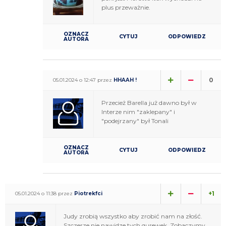
plus przeważnie.
OZNACZ
CYTUJ
ODPOWIEDZ
AUTORA
0
05.01.2024 o 12:47 przez
HHAAH !
Przecież Barella już dawno był w
Interze nim "zaklepany" i
"podejrzany" był Tonali
OZNACZ
CYTUJ
ODPOWIEDZ
AUTORA
+1
05.01.2024 o 11:38 przez
Piotrekfci
Judy zrobią wszystko aby zrobić nam na złość.
Szczerze nie nawidze tych qurewek. Zobaczymy