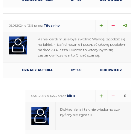
+2
05.01.2024 o 13:15 przez
Tifosinho
Panie Icardi musiałbyś zwolnić Wandę, zgodzić się
na jakieś 4 bańki rocznie i posypać głowę popiołem
na środku Piazza Duomo to wtedy bym się
zastanowił czy warto Ci dać szansę.
OZNACZ AUTORA
CYTUJ
ODPOWIEDZ
0
05.01.2024 o 16:56 przez
kibix
Dokładnie, a i tak nie wiadomo czy
byśmy się zgodzili