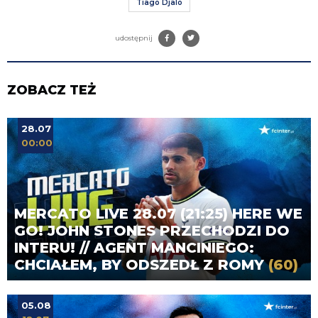
Tiago Djalo
udostępnij
ZOBACZ TEŻ
28.07
00:00
MERCATO LIVE 28.07 (21:25) HERE WE
GO! JOHN STONES PRZECHODZI DO
INTERU! // AGENT MANCINIEGO:
CHCIAŁEM, BY ODSZEDŁ Z ROMY
(60)
05.08