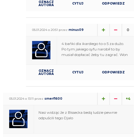
OZNACZ
CYTUJ
ODPOWIEDZ
AUTORA
0
05.01.2024 o 20:51 przez
minus09
4 bańki dla ikardiego to o 5 za dużo.
Po tym jakiego syfu narobił to by
musiał dopłacać żeby tu zagrać. Won
OZNACZ
CYTUJ
ODPOWIEDZ
AUTORA
+4
05.01.2024 o 13:11 przez
smerf1600
Nasi widząc że z Bissecka bedą ludzie pewnie
odpuścili tego Djalo