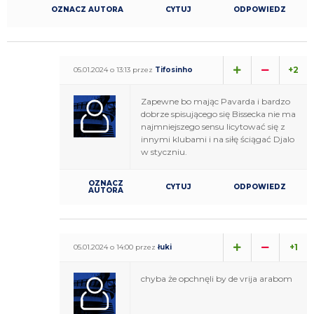
OZNACZ AUTORA
CYTUJ
ODPOWIEDZ
+2
05.01.2024 o 13:13 przez
Tifosinho
Zapewne bo mając Pavarda i bardzo
dobrze spisującego się Bissecka nie ma
najmniejszego sensu licytować się z
innymi klubami i na siłę ściągać Djalo
w styczniu.
OZNACZ
CYTUJ
ODPOWIEDZ
AUTORA
+1
05.01.2024 o 14:00 przez
łuki
chyba że opchnęli by de vrija arabom