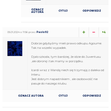
OZNACZ
CYTUJ
ODPOWIEDZ
AUTORA
+4
05.01.2024 o 11:56 przez
Paolo92
Dobrze gdybyśmy mieli prawo odkupu Agoume.
Tak na wszelki wypadek.
Djalo szkoda, tym bardziej, że idzie do Juventusu
,ale obronę i tak mamy w porządku.
Icardi wraz z Wandą niech się trzymają z daleka od
Interu.
Jest dobrym napastnikiem , ale osobowość nie
pasuje do naszego klubu.
OZNACZ AUTORA
CYTUJ
ODPOWIEDZ