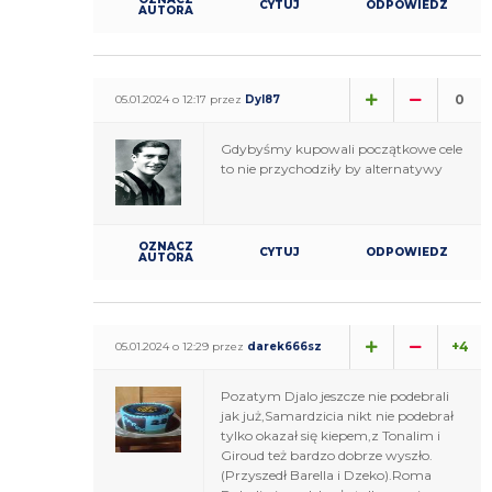
CYTUJ
ODPOWIEDZ
AUTORA
0
05.01.2024 o 12:17 przez
Dyl87
Gdybyśmy kupowali początkowe cele
to nie przychodziły by alternatywy
OZNACZ
CYTUJ
ODPOWIEDZ
AUTORA
+4
05.01.2024 o 12:29 przez
darek666sz
Pozatym Djalo jeszcze nie podebrali
jak już,Samardzicia nikt nie podebrał
tylko okazał się kiepem,z Tonalim i
Giroud też bardzo dobrze wyszło.
(Przyszedł Barella i Dzeko).Roma