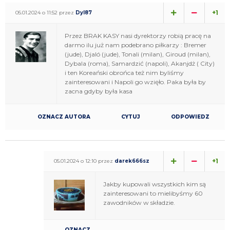
+1
05.01.2024 o 11:52 przez
Dyl87
Przez BRAK KASY nasi dyrektorzy robią pracę na
darmo ilu już nam podebrano piłkarzy : Bremer
(jude), Djaló (jude), Tonali (milan), Giroud (milan),
Dybala (roma), Samardzić (napoli), Akanjdż ( City)
i ten Koreański obrońca też nim byliśmy
zainteresowani i Napoli go wzięło. Paka była by
zacna gdyby była kasa
OZNACZ AUTORA
CYTUJ
ODPOWIEDZ
+1
05.01.2024 o 12:10 przez
darek666sz
Jakby kupowali wszystkich kim są
zainteresowani to mielibyśmy 60
zawodników w składzie.
OZNACZ