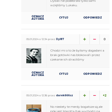
Dybali nie podebrała tylko sami
wzięliśmy Lukaku.
OZNACZ
CYTUJ
ODPOWIEDZ
AUTORA
0
05.01.2024 o 12:34 przez
Dyl87
Chodzi mi o to że bylismy dogadani a
brak gotówki nas blokował i przez
czekanie ich straciliśmy
OZNACZ
CYTUJ
ODPOWIEDZ
AUTORA
+2
05.01.2024 o 12:36 przez
darek666sz
No niestety te merdy bogatsze są,ale
póki jest Marotta Itak wychodzi na