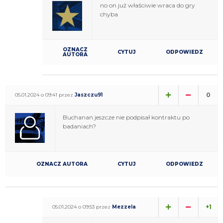
no on już właściwie wraca do gry
chyba
OZNACZ
CYTUJ
ODPOWIEDZ
AUTORA
0
05.01.2024 o 09:41 przez
Jaszczu91
Buchanan jeszcze nie podpisał kontraktu po
badaniach?
OZNACZ AUTORA
CYTUJ
ODPOWIEDZ
+1
05.01.2024 o 09:53 przez
Mezzela