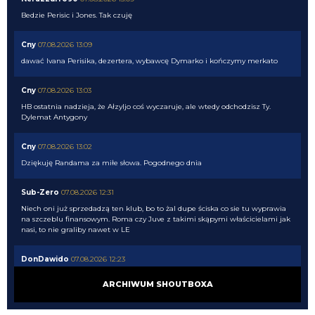
Bedzie Perisic i Jones. Tak czuję
Cny
07.08.2026 13:09
dawać Ivana Perisika, dezertera, wybawcę Dymarko i kończymy merkato
Cny
07.08.2026 13:03
HB ostatnia nadzieja, że Ałzyljo coś wyczaruje, ale wtedy odchodzisz Ty.
Dylemat Antygony
Cny
07.08.2026 13:02
Dziękuję Randama za miłe słowa. Pogodnego dnia
Sub-Zero
07.08.2026 12:31
Niech oni już sprzedadzą ten klub, bo to żal dupe ściska co sie tu wyprawia
na szczeblu finansowym. Roma czy Juve z takimi skąpymi właścicielami jak
nasi, to nie graliby nawet w LE
DonDawido
07.08.2026 12:23
Ok., skorzystali z klauzuli odkupu, git. Dobrze, że nie ustalili jej powyżej
ARCHIWUM SHOUTBOXA
25mln, bo by mogli nie dostać zgody Oaktree.