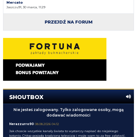
Mercato
Jaszczu91, 30 marca, 11:29
PRZEJDŹ NA FORUM
SHOUTBOX
Nie jesteś zalogowany. Tylko zalogowane osoby, mogą
dodawać wiadomości
Nerazzurro90
08.08.2026 04:12
Jak chcecie wszystkie kanały świata to wystarczy napisać do niejakiego
kotanio. Chłop posiada kradziona telewizję i może wam to za free załatwić.