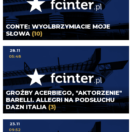
CONTE: WYOLBRZYMIACIE MOJE
SŁOWA
(10)
28.11
05:48
GROŹBY ACERBIEGO, "AKTORZENIE"
BARELLI. ALLEGRI NA PODSŁUCHU
DAZN ITALIA
(3)
23.11
09:52