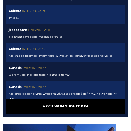
Uki1982
07.08.2026 23:09
Ty tez...
jaszczomb
07.08.2026 23:00
ale masz zayebiscie mocna psychike
Uki1982
07.08.2026 22:45
Nie trzeba promocji mam taką tv wszystkie kanaly swiata sportowe itd
G3nesis
07.08.2026 20:47
Bierzmy go, nic lepszego nie znajdziemy
G3nesis
07.08.2026 20:47
Nie chcą go ponownie wypożyczyć, tylko sprzedaż definitywna wchodzi w
grę
ARCHIWUM SHOUTBOXA
G3nesis
07.08.2026 20:47
Cancelo wrócił do Al Hilal
Nerazzurro90
07.08.2026 19:42