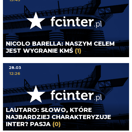
NICOLO BARELLA: NASZYM CELEM
JEST WYGRANIE KMŚ
(1)
28.03
12:26
LAUTARO: SŁOWO, KTÓRE
NAJBARDZIEJ CHARAKTERYZUJE
INTER? PASJA
(0)