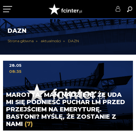
KLUB
DAZN
DRUŻYNA
Strona główna
aktualności
DAZN
SERIE A
PUCHARY
28.05
08:35
DLA TIFOSICH
SERWIS
MAROTTA: MAM NADZIEJĘ, ŻE UDA
MI SIĘ PODNIEŚĆ PUCHAR LM PRZED
PRZEJŚCIEM NA EMERYTURĘ.
BASTONI? MYŚLĘ, ŻE ZOSTANIE Z
NAMI
(7)