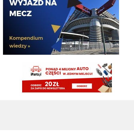
Botmon publicznie czci zmarlego bandyte piscitelliego brak slow obraz
nedzy i rozpaczy
G3nesis
07.08.2026 19:15
Jak tam Adriano, co słychać
G3nesis
07.08.2026 19:15
Hehe 😁
FENDI_SOSA
07.08.2026 18:56
Adriano ty already dead a nie forever he xd
FENDI_SOSA
07.08.2026 18:56
Oleeks ciśnij go he
Adriano_forever
07.08.2026 18:30
mnie też zbanował za danie reakcji haha na jego ostatnie stanowisko które
było ostatnie ostatnim ostatniejsze i najostatniejsze
Adriano_forever
07.08.2026 18:29
don korleone polskiej kibolki