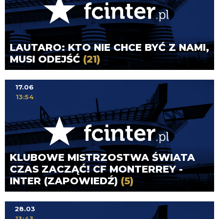
LAUTARO: KTO NIE CHCE BYĆ Z NAMI,
MUSI ODEJŚĆ
(21)
17.06
13:54
KLUBOWE MISTRZOSTWA ŚWIATA
CZAS ZACZĄĆ! CF MONTERREY -
INTER (ZAPOWIEDŹ)
(5)
28.03
13:43