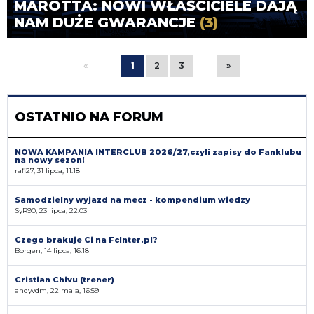
MAROTTA: NOWI WŁAŚCICIELE DAJĄ
NAM DUŻE GWARANCJE
(3)
«
1
2
3
»
OSTATNIO NA FORUM
NOWA KAMPANIA INTERCLUB 2026/27,czyli zapisy do Fanklubu
na nowy sezon!
rafi27, 31 lipca, 11:18
Samodzielny wyjazd na mecz - kompendium wiedzy
SyR90, 23 lipca, 22:03
Czego brakuje Ci na FcInter.pl?
Borgen, 14 lipca, 16:18
Cristian Chivu (trener)
andyvdm, 22 maja, 16:59