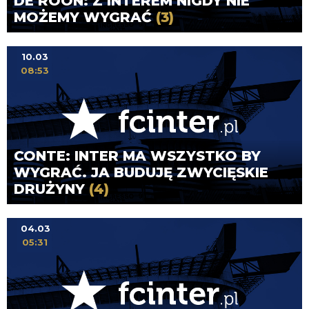
DE ROON: Z INTEREM NIGDY NIE
MOŻEMY WYGRAĆ
(3)
10.03
08:53
CONTE: INTER MA WSZYSTKO BY
WYGRAĆ. JA BUDUJĘ ZWYCIĘSKIE
DRUŻYNY
(4)
04.03
05:31