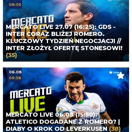
08:05
MERCATO LIVE 27.07 (16:25): GDS -
INTER CORAZ BLIŻEJ ROMERO.
KLUCZOWY TYDZIEŃ NEGOCJACJI //
INTER ZŁOŻYŁ OFERTĘ STONESOWI!
(35)
06.08
09:38
MERCATO LIVE 06.08 (15:50):
ATLETICO DOGADANE Z ROMERO? |
DIABY O KROK OD LEVERKUSEN
(38)