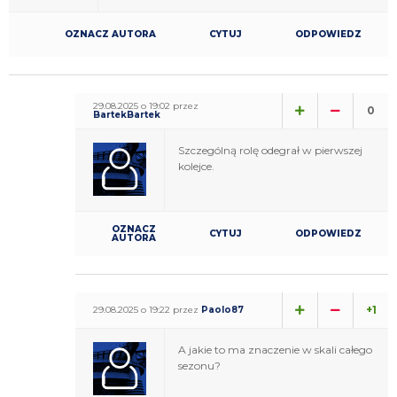
OZNACZ AUTORA
CYTUJ
ODPOWIEDZ
29.08.2025 o 19:02 przez
0
BartekBartek
Szczególną rolę odegrał w pierwszej
kolejce.
OZNACZ
CYTUJ
ODPOWIEDZ
AUTORA
+1
29.08.2025 o 19:22 przez
Paolo87
A jakie to ma znaczenie w skali całego
sezonu?