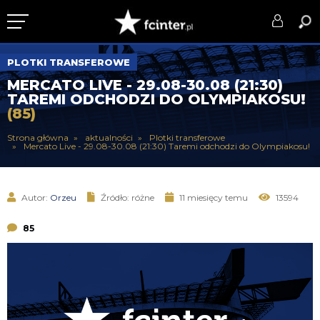
KLUB
PLOTKI TRANSFEROWE
MERCATO LIVE - 29.08-30.08 (21:30)
DRUŻYNA
TAREMI ODCHODZI DO OLYMPIAKOSU!
(85)
SERIE A
Strona główna
aktualności
Plotki transferowe
Mercato Live - 29.08-30.08 (21:30) Taremi odchodzi do Olympiakosu!
PUCHARY
DLA TIFOSICH
Autor:
Orzeu
Źródło: różne
11 miesięcy temu
13594
SERWIS
85