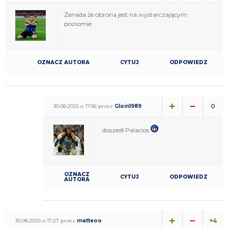
Żenada że obrona jest na wystarczającym
poziomie
OZNACZ AUTORA
CYTUJ
ODPOWIEDZ
0
30.08.2025 o 17:56 przez
Gloin1989
doszedł Palacios
OZNACZ
CYTUJ
ODPOWIEDZ
AUTORA
+4
30.08.2025 o 17:27 przez
matteoo