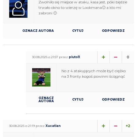
Zwolniło się miejsce w ataku, kasa jest, póki będzie
trwało okno to wierzę w Lookmana🙂 a kto mi
zabroni 🙂
OZNACZ AUTORA
CYTUJ
ODPOWIEDZ
0
30.08.2025 o 21:57 przez
pluto11
No z 4 atakujących może być ciężko
na 3 fronty kogoś powinni ściągnąć
OZNACZ
CYTUJ
ODPOWIEDZ
AUTORA
+2
30.08.2025 o 21:19 przez
Xucatlan