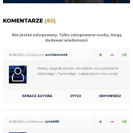
KOMENTARZE
(85)
Nie jesteś zalogowany. Tylko zalogowane osoby, mogą
dodawać wiadomości
+2
30.08.2025 o 22:43 przez
acmilanowek
Nalezy pogratulowac zarzadowi za wykopanie
Asllaniego i Taremiego . Lepiej pozno niz wcale.
OZNACZ AUTORA
CYTUJ
ODPOWIEDZ
+2
30.08.2025 o 21:49 przez
rysiek86