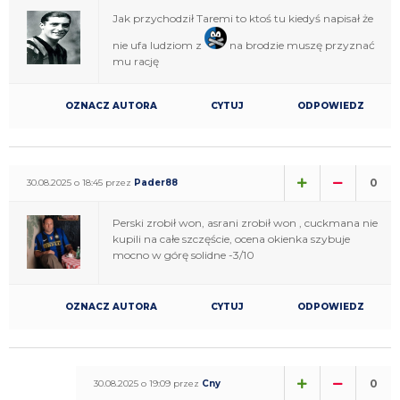
Jak przychodził Taremi to ktoś tu kiedyś napisał że
nie ufa ludziom z
na brodzie muszę przyznać
mu rację
OZNACZ AUTORA
CYTUJ
ODPOWIEDZ
0
30.08.2025 o 18:45 przez
Pader88
Perski zrobił won, asrani zrobił won , cuckmana nie
kupili na całe szczęście, ocena okienka szybuje
mocno w górę solidne -3/10
OZNACZ AUTORA
CYTUJ
ODPOWIEDZ
0
30.08.2025 o 19:09 przez
Cny