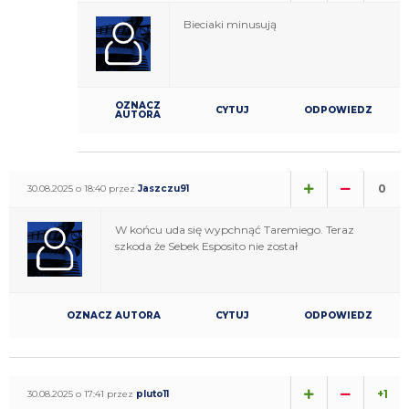
Bieciaki minusują
OZNACZ
CYTUJ
ODPOWIEDZ
AUTORA
0
30.08.2025 o 18:40 przez
Jaszczu91
W końcu uda się wypchnąć Taremiego. Teraz
szkoda że Sebek Esposito nie został
OZNACZ AUTORA
CYTUJ
ODPOWIEDZ
+1
30.08.2025 o 17:41 przez
pluto11