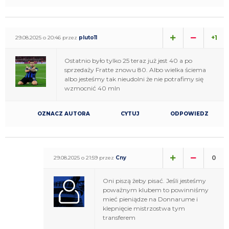
+1
29.08.2025 o 20:46 przez
pluto11
Ostatnio było tylko 25 teraz już jest 40 a po
sprzedaży Fratte znowu 80. Albo wielka ściema
albo jesteśmy tak nieudolni że nie potrafimy się
wzmocnić 40 mln
OZNACZ AUTORA
CYTUJ
ODPOWIEDZ
0
29.08.2025 o 21:59 przez
Cny
Oni piszą żeby pisać. Jeśli jesteśmy
poważnym klubem to powinniśmy
mieć pieniądze na Donnarume i
klepnięcie mistrzostwa tym
transferem