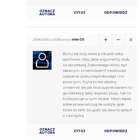
OZNACZ
CYTUJ
ODPOWIEDZ
AUTORA
0
29.08.2025 o 20:28 przez
inter30
Bo tu się liczy excel a nie potrzeby
sportowe, niby jakie argumenty stały
za sprzedażą Zalewskiego który był
idealnym zmiennikiem? Możliwość
wpisania zysku kapitałowego i nic
poza tym, Fryta to też idealny
zmiennik ale jak ktoś sypnie sianem to
go oddadzą żeby dopisać plusy, tak to
funkcjonuje w tym klubie. Niech lepiej
sobie przeanalizują ile ważyły gole
które strzelił, bo gość się dawno spłacił
z nawiązką
OZNACZ
CYTUJ
ODPOWIEDZ
AUTORA