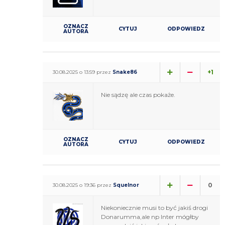
OZNACZ
CYTUJ
ODPOWIEDZ
AUTORA
+1
30.08.2025 o 13:59 przez
Snake86
Nie sądzę ale czas pokaże.
OZNACZ
CYTUJ
ODPOWIEDZ
AUTORA
0
30.08.2025 o 19:36 przez
Squelnor
Niekoniecznie musi to być jakiś drogi
Donarumma,ale np Inter mógłby