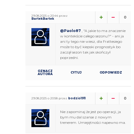
29.08.2025 o 20:44 przez
0
BartekBartek
@Paolo87
, "A jakie to ma znaczenie
w kontekście całego sezonu?" - ani ja
ani ty tego nie wiesz, dla Frattesiego
może to być kiepski prognostyk bo
zaczął sezon tak jak skończył
poprzedni.
OZNACZ
CYTUJ
ODPOWIEDZ
AUTORA
0
29.08.2025 o 20:58 przez
bodzio1911
Nie zapominaj że jest po operacji, ja
bym mu dal szanse z nowym
trenerem. Umiejętności napewno ma.