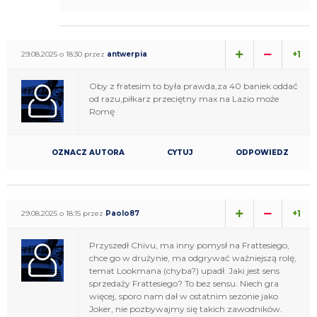
+1
29.08.2025 o 18:30 przez
antwerpia
Oby z fratesim to była prawda,za 40 baniek oddać
od razu,piłkarz przeciętny max na Lazio może
Romę
OZNACZ AUTORA
CYTUJ
ODPOWIEDZ
+1
29.08.2025 o 18:15 przez
Paolo87
Przyszedł Chivu, ma inny pomysł na Frattesiego,
chce go w drużynie, ma odgrywać ważniejszą rolę,
temat Lookmana (chyba?) upadł. Jaki jest sens
sprzedaży Frattesiego? To bez sensu. Niech gra
więcej, sporo nam dał w ostatnim sezonie jako
Joker, nie pozbywajmy się takich zawodników.