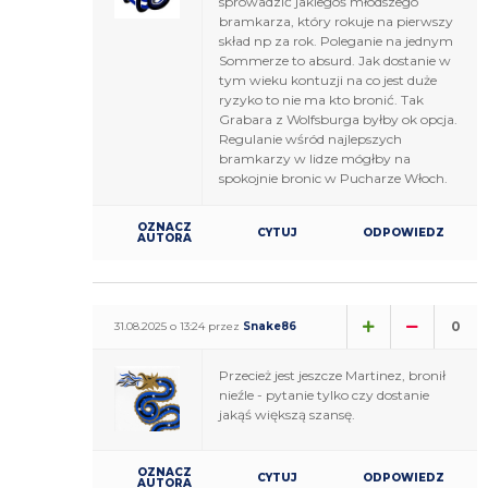
sprowadzić jakiegoś młodszego
bramkarza, który rokuje na pierwszy
skład np za rok. Poleganie na jednym
Sommerze to absurd. Jak dostanie w
tym wieku kontuzji na co jest duże
ryzyko to nie ma kto bronić. Tak
Grabara z Wolfsburga byłby ok opcja.
Regulanie wśród najlepszych
bramkarzy w lidze mógłby na
spokojnie bronic w Pucharze Włoch.
OZNACZ
CYTUJ
ODPOWIEDZ
AUTORA
0
31.08.2025 o 13:24 przez
Snake86
Przecież jest jeszcze Martinez, bronił
nieźle - pytanie tylko czy dostanie
jakąś większą szansę.
OZNACZ
CYTUJ
ODPOWIEDZ
AUTORA