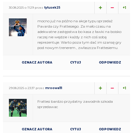
+1
30.08.2025 o 11:29 przez
tytusek25
mocno już na późno na akcje typu sprzedaż
Pavarda czy Frattesiego. Za mało czasu na
adekwatne zastępstwa bo kasa z ławki na boisko
raczej nie wejdzie i każdy z nich coś sobą
reprezentuje. Warto poza tym dać im szansę gry
pod nowym trenerem., zwłaszcza Frattesiemu.
OZNACZ AUTORA
CYTUJ
ODPOWIEDZ
+1
29.08.2025 o 23:37 przez
mroowa111
Frattesi bardzo przydatny zawodnik szkoda
sprzedawac
OZNACZ AUTORA
CYTUJ
ODPOWIEDZ