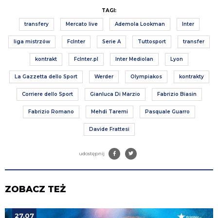
TAGI:
transfery
Mercato live
Ademola Lookman
Inter
liga mistrzów
FcInter
Serie A
Tuttosport
transfer
kontrakt
FcInter.pl
Inter Mediolan
Lyon
La Gazzetta dello Sport
Werder
Olympiakos
kontrakty
Corriere dello Sport
Gianluca Di Marzio
Fabrizio Biasin
Fabrizio Romano
Mehdi Taremi
Pasquale Guarro
Davide Frattesi
udostępnij
ZOBACZ TEŻ
27.07