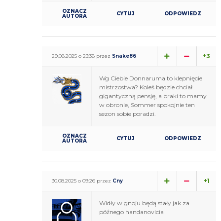
OZNACZ
CYTUJ
ODPOWIEDZ
AUTORA
+3
29.08.2025 o 23:38 przez
Snake86
Wg Ciebie Donnaruma to klepnięcie
mistrzostwa? Koleś będzie chciał
gigantyczną pensję, a braki to mamy
w obronie, Sommer spokojnie ten
sezon sobie poradzi.
OZNACZ
CYTUJ
ODPOWIEDZ
AUTORA
+1
30.08.2025 o 09:26 przez
Cny
Widły w gnoju będą stały jak za
późnego handanovicia