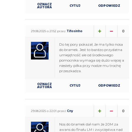
OZNACZ
CYTUJ
ODPOWIEDZ
AUTORA
0
29.08.2025 o 21:52 przez
Tifosinho
Do tej pory pokazał, że ma tylko nosa
do bramek. Jest to bardzo przydatna
umiejętność ale od środkowego
pomocnika wymaga się dużo więcej a
niestety piłka przy nodze mu trochę
przeszkadza.
OZNACZ
CYTUJ
ODPOWIEDZ
AUTORA
0
29.08.2025 o 22:01 przez
Cny
Nos do bramek dał nam że 20M za
awans do finału LM i zwycięstwa nad