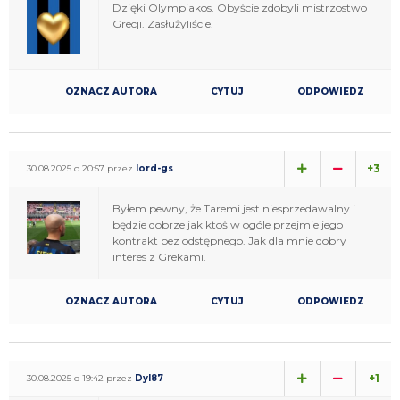
Dzięki Olympiakos. Obyście zdobyli mistrzostwo
Grecji. Zasłużyliście.
OZNACZ AUTORA
CYTUJ
ODPOWIEDZ
+3
30.08.2025 o 20:57 przez
lord-gs
Byłem pewny, że Taremi jest niesprzedawalny i
będzie dobrze jak ktoś w ogóle przejmie jego
kontrakt bez odstępnego. Jak dla mnie dobry
interes z Grekami.
OZNACZ AUTORA
CYTUJ
ODPOWIEDZ
+1
30.08.2025 o 19:42 przez
Dyl87