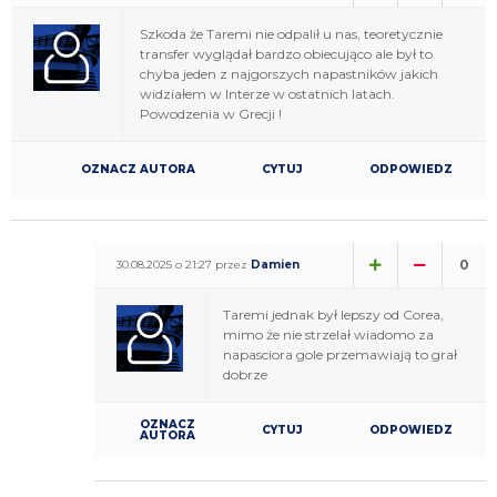
Szkoda że Taremi nie odpalił u nas, teoretycznie
transfer wyglądał bardzo obiecująco ale był to
chyba jeden z najgorszych napastników jakich
widziałem w Interze w ostatnich latach.
Powodzenia w Grecji !
OZNACZ AUTORA
CYTUJ
ODPOWIEDZ
0
30.08.2025 o 21:27 przez
Damien
Taremi jednak był lepszy od Corea,
mimo że nie strzelał wiadomo za
napasciora gole przemawiają to grał
dobrze
OZNACZ
CYTUJ
ODPOWIEDZ
AUTORA