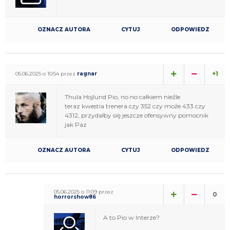
OZNACZ AUTORA
CYTUJ
ODPOWIEDZ
+1
05.06.2025 o 10:54 przez
ragnar
Thula Hojlund Pio, no no całkiem nieźle
teraz kwestia trenera czy 352 czy może 433 czy
4312, przydałby się jeszcze ofensywny pomocnik
jak Paz
OZNACZ AUTORA
CYTUJ
ODPOWIEDZ
05.06.2025 o 11:09 przez
0
horrorshow86
A to Pio w Interze?