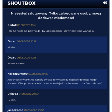
SHOUTBOX
Nie jesteś zalogowany. Tylko zalogowane osoby, mogą
dodawać wiadomości
pluto11
08.08.2026 10:41
Taki Cancelo na pewno dał by jakiś poziom i pewność tego wahadła
Orzeu
08.08.2026 10:18
kto to
Orzeu
08.08.2026 10:18
kto to kotanio
Nerazzurro90
08.08.2026 04:12
Jak chcecie wszystkie kanały świata to wystarczy napisać do niejakiego
kotanio. Chłop posiada kradziona telewizję i może wam to za free załatwić.
Uki1982
07.08.2026 23:09
Ty tez...
jaszczomb
07.08.2026 23:00