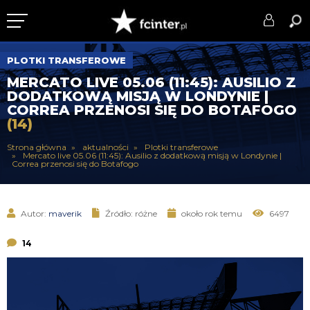
KLUB
PLOTKI TRANSFEROWE
MERCATO LIVE 05.06 (11:45): AUSILIO Z
DRUŻYNA
DODATKOWĄ MISJĄ W LONDYNIE |
CORREA PRZENOSI SIĘ DO BOTAFOGO
SERIE A
(14)
PUCHARY
Strona główna
aktualności
Plotki transferowe
Mercato live 05.06 (11:45): Ausilio z dodatkową misją w Londynie |
Correa przenosi się do Botafogo
DLA TIFOSICH
SERWIS
Autor:
maverik
Źródło: różne
około rok temu
6497
14