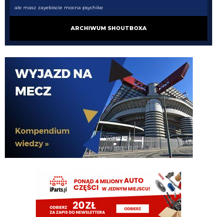
ale masz zayebiscie mocna psychike
Uki1982
07.08.2026 22:45
ARCHIWUM SHOUTBOXA
Nie trzeba promocji mam taką tv wszystkie kanaly swiata sportowe itd
G3nesis
07.08.2026 20:47
Bierzmy go, nic lepszego nie znajdziemy
G3nesis
07.08.2026 20:47
Nie chcą go ponownie wypożyczyć, tylko sprzedaż definitywna wchodzi w
grę
G3nesis
07.08.2026 20:47
Cancelo wrócił do Al Hilal
Nerazzurro90
07.08.2026 19:42
Botmon publicznie czci zmarlego bandyte piscitelliego brak slow obraz
nedzy i rozpaczy
G3nesis
07.08.2026 19:15
Jak tam Adriano, co słychać