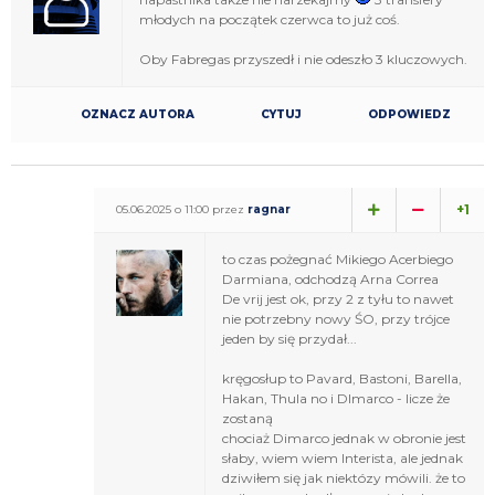
młodych na początek czerwca to już coś.
Oby Fabregas przyszedł i nie odeszło 3 kluczowych.
OZNACZ AUTORA
CYTUJ
ODPOWIEDZ
+1
05.06.2025 o 11:00 przez
ragnar
to czas pożegnać Mikiego Acerbiego
Darmiana, odchodzą Arna Correa
De vrij jest ok, przy 2 z tyłu to nawet
nie potrzebny nowy ŚO, przy trójce
jeden by się przydał...
kręgosłup to Pavard, Bastoni, Barella,
Hakan, Thula no i DImarco - licze że
zostaną
chociaż Dimarco jednak w obronie jest
słaby, wiem wiem Interista, ale jednak
dziwiłem się jak niektózy mówili. że to