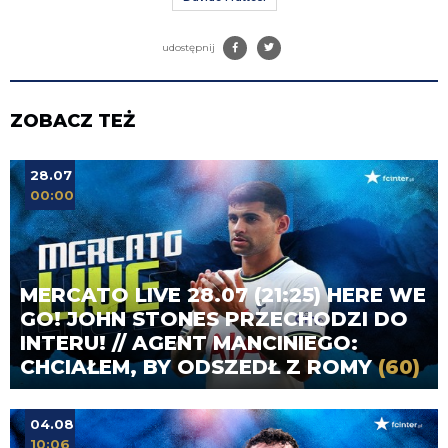
udostępnij
ZOBACZ TEŻ
28.07
00:00
MERCATO LIVE 28.07 (21:25) HERE WE
GO! JOHN STONES PRZECHODZI DO
INTERU! // AGENT MANCINIEGO:
CHCIAŁEM, BY ODSZEDŁ Z ROMY
(60)
04.08
10:06