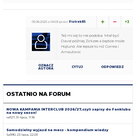
+3
05.06.2025 o 04:03 przez
Piotrek85
Też mi się to nie podoba. Miał być
David później Zirkzee a będzie może
Hojlund. Ale lepsze to niż Correa i
Arnautovic
OZNACZ
CYTUJ
ODPOWIEDZ
AUTORA
OSTATNIO NA FORUM
NOWA KAMPANIA INTERCLUB 2026/27,czyli zapisy do Fanklubu
na nowy sezon!
rafi27, 31 lipca, 11:18
Samodzielny wyjazd na mecz - kompendium wiedzy
SyR90, 23 lipca, 22:03