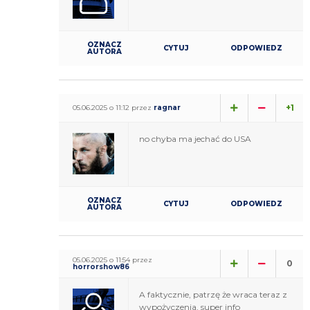
OZNACZ
CYTUJ
ODPOWIEDZ
AUTORA
+1
05.06.2025 o 11:12 przez
ragnar
no chyba ma jechać do USA
OZNACZ
CYTUJ
ODPOWIEDZ
AUTORA
05.06.2025 o 11:54 przez
0
horrorshow86
A faktycznie, patrzę że wraca teraz z
wypożyczenia, super info