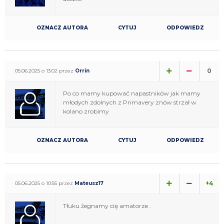
OZNACZ AUTORA
CYTUJ
ODPOWIEDZ
0
05.06.2025 o 13:02 przez
Orrin
Po co mamy kupować napastników jak mamy
młodych zdolnych z Primavery znów strzał w
kolano zrobimy
OZNACZ AUTORA
CYTUJ
ODPOWIEDZ
+4
05.06.2025 o 10:55 przez
Mateusz17
Tłuku żegnamy cię amatorze .