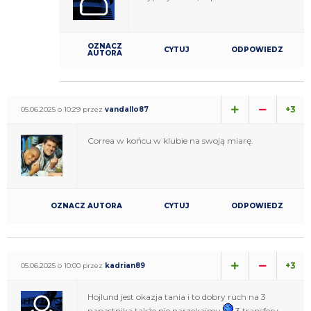
OZNACZ
CYTUJ
ODPOWIEDZ
AUTORA
+3
05.06.2025 o 10:29 przez
vandallo87
Correa w końcu w klubie na swoją miarę.
OZNACZ AUTORA
CYTUJ
ODPOWIEDZ
+3
05.06.2025 o 10:00 przez
kadrian89
Hojlund jest okazja tania i to dobry ruch na 3
napastnika także nie narzekajmy
3 transfery