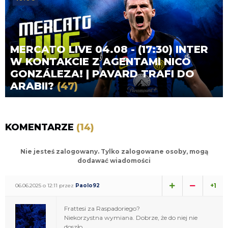
MERCATO LIVE 04.08 - (17:30) INTER
W KONTAKCIE Z AGENTAMI NICO
GONZÁLEZA! | PAVARD TRAFI DO
ARABII?
(47)
KOMENTARZE
(14)
Nie jesteś zalogowany. Tylko zalogowane osoby, mogą
dodawać wiadomości
+1
06.06.2025 o 12:11 przez
Paolo92
Frattesi za Raspadoriego?
Niekorzystna wymiana. Dobrze, że do niej nie
doszło.