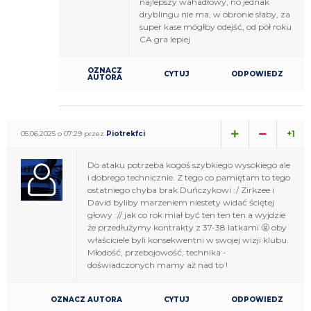
najlepszy wahadłowy, no jednak
dryblingu nie ma, w obronie słaby, za
super kase mógłby odejść, od pół roku
CA gra lepiej
OZNACZ
CYTUJ
ODPOWIEDZ
AUTORA
+1
05.06.2025 o 07:29 przez
Piotrekfci
Do ataku potrzeba kogoś szybkiego wysokiego ale
i dobrego technicznie. Z tego co pamiętam to tego
ostatniego chyba brak Duńczykowi :/ Zirkzee i
David byliby marzeniem niestety widać ściętej
głowy :// jak co rok miał być ten ten ten a wyjdzie
że przedłużymy kontrakty z 37-38 latkami 🤬 oby
właściciele byli konsekwentni w swojej wizji klubu.
Młodość, przebojowość, technika -
doświadczonych mamy aż nad to !
OZNACZ AUTORA
CYTUJ
ODPOWIEDZ