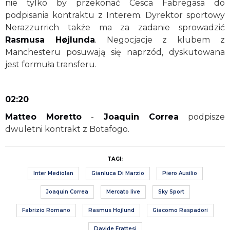
nie tylko by przekonać Cesca Fabregasa do
podpisania kontraktu z Interem. Dyrektor sportowy
Nerazzurrich także ma za zadanie sprowadzić
Rasmusa Højlunda
. Negocjacje z klubem z
Manchesteru posuwają się naprzód, dyskutowana
jest formuła transferu.
02:20
Matteo Moretto
-
Joaquin Correa
podpisze
dwuletni kontrakt z Botafogo.
TAGI:
Inter Mediolan
Gianluca Di Marzio
Piero Ausilio
Joaquin Correa
Mercato live
Sky Sport
Fabrizio Romano
Rasmus Hojlund
Giacomo Raspadori
Davide Frattesi