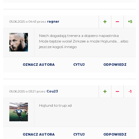
+5
05.06.2025 o 04:43 przez
ragnar
Niech dogadają trenera a dopiero napastnika
Może będzie wolał Zirkzee a może Hojlunda....albo
jeszcze kogoś innego
OZNACZ AUTORA
CYTUJ
ODPOWIEDZ
-1
05.06.2025 o 03:21 przez
Cou23
Hojlund to trup xd
OZNACZ AUTORA
CYTUJ
ODPOWIEDZ