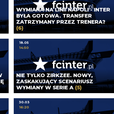
WYMIANA NA LINII NAPOLI - INTER
BYŁA GOTOWA. TRANSFER
ZATRZYMANY PRZEZ TRENERA?
(6)
18.05
14:50
W
NIE TYLKO ZIRKZEE. NOWY,
IĘ
ZASKAKUJĄCY SCENARIUSZ
WYMIANY W SERIE A
(5)
30.03
16:20