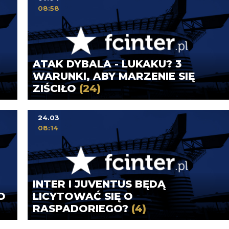
08:58
ATAK DYBALA - LUKAKU? 3
WARUNKI, ABY MARZENIE SIĘ
ZIŚCIŁO
(24)
24.03
08:14
INTER I JUVENTUS BĘDĄ
O
LICYTOWAĆ SIĘ O
RASPADORIEGO?
(4)