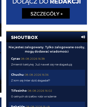
SHOUTBOX
Nie jesteś zalogowany. Tylko zalogowane osoby,
mogą dodawać wiadomości
Cyrax
08.08.2026 16:38
Zmienili taktykę. Już nawet się nie dogadują
Chuchu
08.08.2026 16:36
Z kim się Inter dziś dogadał?
Tifosinho
08.08.2026 16:02
0 celnych strzałów robi wrażenie
Rebelde
08.08.2026 15:48