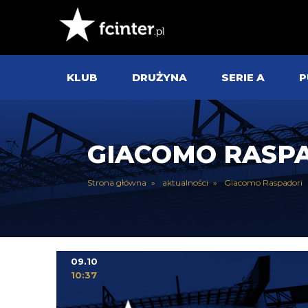
KLUB
DRUŻYNA
SERIE A
P
GIACOMO RASP
Strona główna
aktualności
Giacomo Raspadori
09.10
10:37