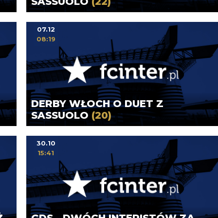
SASSUOLO
(22)
07.12
08:19
DERBY WŁOCH O DUET Z
SASSUOLO
(20)
30.10
15:41
Ż
GDS - DWÓCH INTERISTÓW ZA