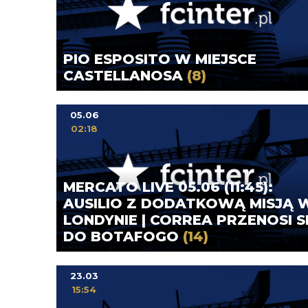
PIO ESPOSITO W MIEJSCE
CASTELLANOSA
(8)
05.06
02:18
MERCATO LIVE 05.06 (11:45):
AUSILIO Z DODATKOWĄ MISJĄ 
LONDYNIE | CORREA PRZENOSI S
DO BOTAFOGO
(14)
23.03
15:54