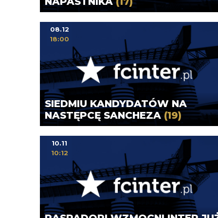
NAPASTNIKA
(17)
08.12
18:00
SIEDMIU KANDYDATÓW NA
NASTĘPCĘ SANCHEZA
(19)
10.11
10:12
RASPADORI WZMOCNI INTER JU