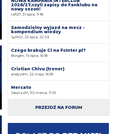
NOWA KAMPANIA INTERCLUB
2026/27,czyli zapisy do Fanklubu na
nowy sezon!
rafi27, 31 lipca, 11:18
Samodzielny wyjazd na mecz -
kompendium wiedzy
SyR90, 23 lipca, 22:03
Czego brakuje Ci na FcInter.pl?
Borgen, 14 lipca, 16:18
Cristian Chivu (trener)
andyvdm, 22 maja, 16:59
Mercato
Jaszczu91, 30 marca, 11:29
PRZEJDŹ NA FORUM