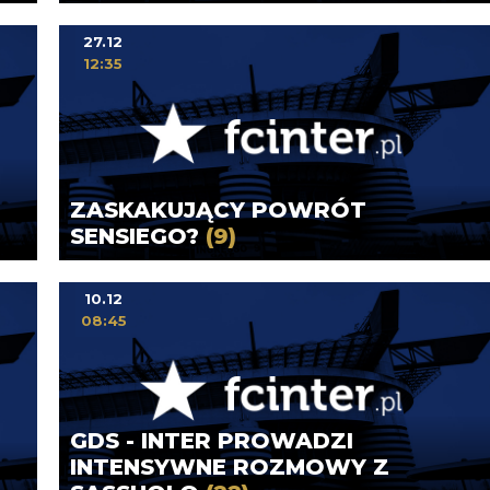
27.12
12:35
ZASKAKUJĄCY POWRÓT
SENSIEGO?
(9)
10.12
08:45
GDS - INTER PROWADZI
INTENSYWNE ROZMOWY Z