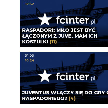
17:32
RASPADORI: MIŁO JEST BYĆ
ŁĄCZONYM Z JUVE, MAM ICH
KOSZULKI
(11)
31.03
10:24
JUVENTUS WŁĄCZY SIĘ DO GRY 
RASPADORIEGO?
(4)