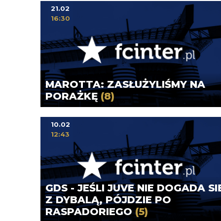
21.02
16:30
MAROTTA: ZASŁUŻYLIŚMY NA
PORAŻKĘ
(8)
10.02
12:43
GDS - JEŚLI JUVE NIE DOGADA SI
Z DYBALĄ, PÓJDZIE PO
RASPADORIEGO
(5)