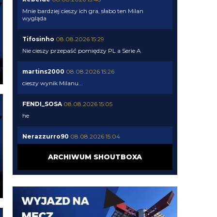
Mnie bardziej cieszy ich gra, słabo ten Milan
wygląda
Tifosinho
08.08.2026 15:29
Nie cieszy przepaść pomiędzy PL a Serie A
martins2000
08.08.2026 15:26
cieszy wynik Milanu...
FENDI_SOSA
08.08.2026 15:05
he
Nerazzurro90
08.08.2026 15:04
a ty nad czym pracujesz tukory aktualnie
ARCHIWUM SHOUTBOXA
FENDI_SOSA
08.08.2026 15:03
tyle ze musi popracowac w defensywie bardziej
FENDI_SOSA
08.08.2026 15:03
jego przeciwienistwo.