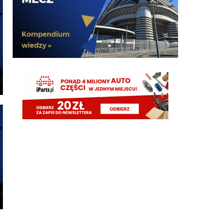
FENDI_SOSA
08.08.2026 15:03
jeszcze jak spojrzysz na lh xd
FENDI_SOSA
08.08.2026 15:03
diouf ma fajny pęd na bramke
VVujek
08.08.2026 15:03
Ty nazwałeś go plackiem przypominam
Nerazzurro90
08.08.2026 15:03
fajnie ze diouf kolejny mecz z golem, ołktri ma tym
samym argumenty zeby w sumie zamknac juz
mercato
ragnar
08.08.2026 15:02
Diouf szybka noga 😄
ragnar
08.08.2026 15:02
Ładnie Bovio czy jak mu tam skubnał