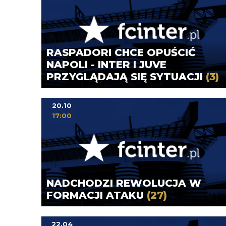
RASPADORI CHCE OPUŚCIĆ
NAPOLI - INTER I JUVE
PRZYGLĄDAJĄ SIĘ SYTUACJI
(3)
20.10
17:00
NADCHODZI REWOLUCJA W
FORMACJI ATAKU
(27)
22.04