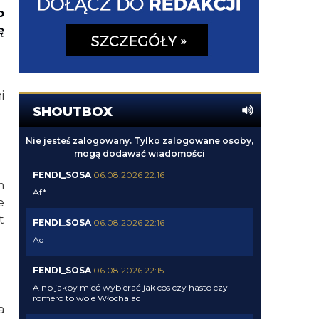
o
ę
i
SHOUTBOX
Nie jesteś zalogowany. Tylko zalogowane osoby,
mogą dodawać wiadomości
FENDI_SOSA
06.08.2026 22:16
m
Af*
e
t
FENDI_SOSA
06.08.2026 22:16
Ad
FENDI_SOSA
06.08.2026 22:15
A np jakby mieć wybierać jak cos czy hasto czy
romero to wole Włocha ad
a