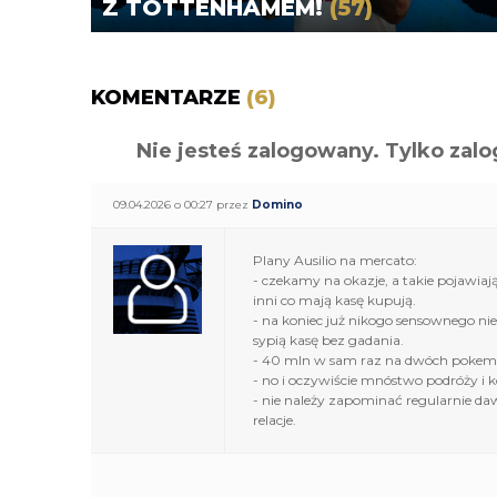
Z TOTTENHAMEM!
(57)
KOMENTARZE
(6)
Nie jesteś zalogowany. Tylko z
09.04.2026 o 00:27 przez
Domino
Plany Ausilio na mercato:
- czekamy na okazje, a takie pojawiaj
inni co mają kasę kupują.
- na koniec już nikogo sensownego ni
sypią kasę bez gadania.
- 40 mln w sam raz na dwóch pokemonó
- no i oczywiście mnóstwo podróży i ko
- nie należy zapominać regularnie 
relacje.