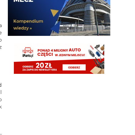
powrotem do kieszeni Oaktree. Chyba mamy w
końcu realny plan. na te okienko.
Paolo92
06.08.2026 21:26
a
🚨 GAZZETTA DELLO SPORT: “Kostic al PSV
e
potrebbe sbloccare il ritorno di Ivan Perisic all’Inter”.
o
z
danielinter
06.08.2026 21:06
Po fiasku Spence nasi stwierdzili że mamy super
prawe wahadło czy o kij chodzi ?
Nerazzurro90
06.08.2026 20:58
Kostic w PSV takze zaraz Perisic w Interze.
Pozdrawiam a
d
l
Rebelde
06.08.2026 20:57
b
Do tego okienka zawsz Inter kończył dość szybko, a
k
tu drugi tydzień sierpania i dalej mamy plac
budowy i sławne 40mln, przerzucane co chwila na
inną pozycje.
Rebelde
06.08.2026 20:55