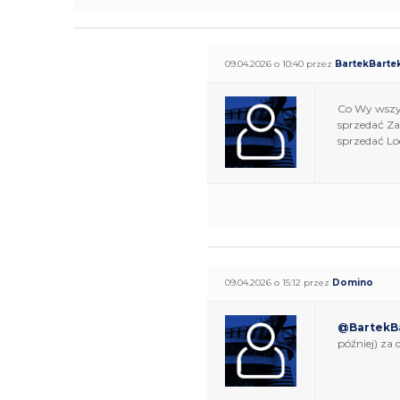
09.04.2026 o 10:40 przez
BartekBarte
Co Wy wszys
sprzedać Za
sprzedać Lo
09.04.2026 o 15:12 przez
Domino
@BartekB
później) za 