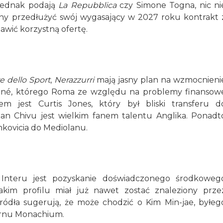
 jednak podają
La Repubblica
czy Simone Togna, nic ni
onny przedłużyć swój wygasający w 2027 roku kontrakt 
wić korzystną ofertę.
re dello Sport
,
Nerazzurri
mają jasny plan na wzmocnieni
Koné, którego Roma ze względu na problemy finansow
 jest Curtis Jones, który był bliski transferu d
tian Chivu jest wielkim fanem talentu Anglika. Ponadt
kovicia do Mediolanu.
 Interu jest pozyskanie doświadczonego środkoweg
akim profilu miał już nawet zostać znaleziony prze
ródła sugerują, że może chodzić o Kim Min-jae, byłeg
yernu Monachium.