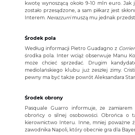
kwotę wynoszącą około 9-10 mln euro. Jak
zostało przesądzone, a sam piłkarz jest skł
Interem.
Nerazzurri
muszą mu jednak przedsta
Środek pola
Według informacji Pietro Guadagno z
Corrie
środka pola. Inter wciąż obserwuje Manu 
może chcieć sprzedać. Drugim kandydatem
mediolańskiego klubu już zeszłej zimy. Cris
pewny ma być także powrót Aleksandara Stan
Środek obrony
Pasquale Guarro informuje, że zamiarem
obrońcy o silnej osobowości. Obrońca o t
kierownictwo Interu. Inne, mniej poważne ź
zawodnika Napoli, który obecnie gra dla Ba