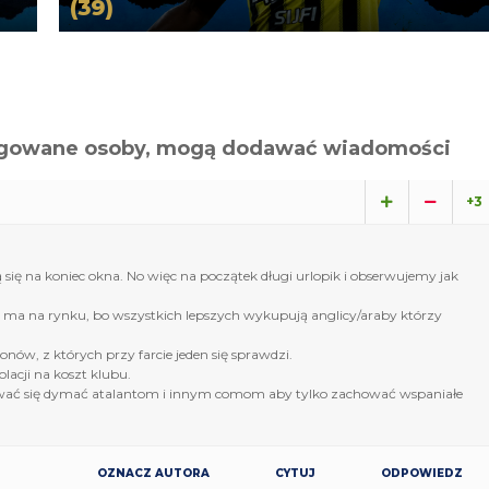
(39)
alogowane osoby, mogą dodawać wiadomości
+3
ą się na koniec okna. No więc na początek długi urlopik i obserwujemy jak
e ma na rynku, bo wszystkich lepszych wykupują anglicy/araby którzy
w, z których przy farcie jeden się sprawdzi.
lacji na koszt klubu.
dawać się dymać atalantom i innym comom aby tylko zachować wspaniałe
OZNACZ AUTORA
CYTUJ
ODPOWIEDZ