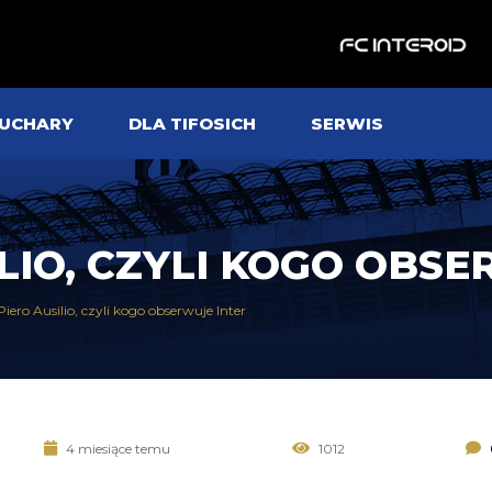
UCHARY
DLA TIFOSICH
SERWIS
LIO, CZYLI KOGO OBS
Piero Ausilio, czyli kogo obserwuje Inter
4 miesiące temu
1012