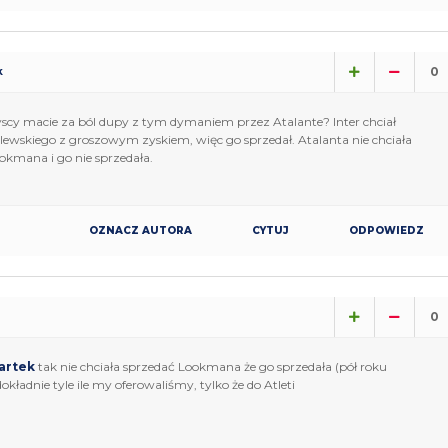
0
k
cy macie za ból dupy z tym dymaniem przez Atalante? Inter chciał
lewskiego z groszowym zyskiem, więc go sprzedał. Atalanta nie chciała
okmana i go nie sprzedała.
OZNACZ AUTORA
CYTUJ
ODPOWIEDZ
0
artek
tak nie chciała sprzedać Lookmana że go sprzedała (pół roku
dokładnie tyle ile my oferowaliśmy, tylko że do Atleti