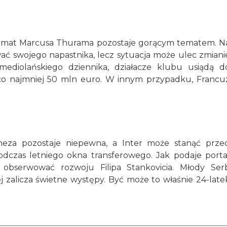
e temat Marcusa Thurama pozostaje gorącym tematem. N
ać swojego napastnika, lecz sytuacja może ulec zmiani
ediolańskiego dziennika, działacze klubu usiądą d
co najmniej 50 mln euro. W innym przypadku, Francu
neza pozostaje niepewna, a Inter może stanąć prze
czas letniego okna transferowego. Jak podaje porta
 obserwować rozwoju Filipa Stankovicia. Młody Ser
j zalicza świetne występy. Być może to właśnie 24-late