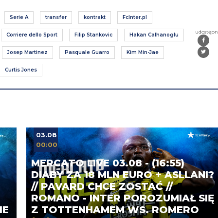
Serie A
transfer
kontrakt
FcInter.pl
udostępn
Corriere dello Sport
Filip Stankovic
Hakan Calhanoglu
Josep Martinez
Pasquale Guarro
Kim Min-Jae
Curtis Jones
03.08
00:00
MERCATO LIVE 03.08 - (16:55)
DIABY ZA 18 MLN EURO + ASLLANI?
// PAVARD CHCE ZOSTAĆ //
ROMANO - INTER POROZUMIAŁ SIĘ
IE
Z TOTTENHAMEM WS. ROMERO