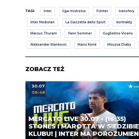
TAGI:
Inter
liga mistrzów
FcInter
transfery
Inter Mediolan
La Gazzetta dello Sport
kontrakty
Marcus Thuram
Yann Sommer
Guglielmo Vicario
Aleksandar Stanković
Manu Koné
Moussa Diaby
ZOBACZ TEŻ
30.07
06:46
MERCATO LIVE 30.07 - (16:35)
STONES I MAROTTA W SIEDZIBIE
KLUBU! | INTER MA POROZUMIEN