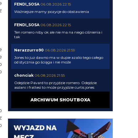
e
FENDI_SOSA
06.08.2026 22:15
z
Ważniejsze mamy pozycje do obstawienia
FENDI_SOSA
06.08.2026 22:15
Ten romero niby ok ale nie ma na niego ciśnienia i
tak
e
Nerazzurro90
06.08.2026 21:59
e
Jones to juz dawno ma w dupie azalio tego całego
od stycznia go ściąga i nie może
o
o
chonciak
06.08.2026 21:55
Odejdzie Pavard to przyjdzie romero. Odejdzie
asslani i frattesi to może przyjdzie curtis jones
ARCHIWUM SHOUTBOXA
chonciak
06.08.2026 21:54
Rebelde jaki plac budowy ?XD Nikt budowy nie
o
rozpoczął w tym sezonie xd Oni tylko podmieniają
z
materiały.
o
Rebelde
06.08.2026 21:34
Perisic na wahadło, Juan Jesus ns obrone a 40mln z