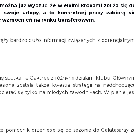
ożna już wyczuć, że wielkimi krokami zbliża się d
 swoje urlopy, a to konkretnej pracy zabiorą si
ać wzmocnień na rynku transferowym.
rąży bardzo dużo informacji związanych z potencjalnym
się spotkanie Oaktree z różnymi działami klubu. Główny
esiona została także kwestia strategii na nadchodząc
pierać się tylko na młodych zawodnikach. W planie jes
że pomocnik przeniesie się po sezonie do Galatasaray z