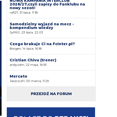
NOWA KAMPANIA INTERCLUB
2026/27,czyli zapisy do Fanklubu na
nowy sezon!
rafi27, 31 lipca, 11:18
Samodzielny wyjazd na mecz -
kompendium wiedzy
SyR90, 23 lipca, 22:03
Czego brakuje Ci na FcInter.pl?
Borgen, 14 lipca, 16:18
Cristian Chivu (trener)
andyvdm, 22 maja, 16:59
Mercato
Jaszczu91, 30 marca, 11:29
PRZEJDŹ NA FORUM