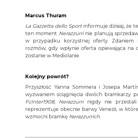
Marcus Thuram
La Gazzetta dello Sport
informuje dzisiaj, ż
ten moment
Nerazzurri
nie planują sprzedaw
w przypadku korzystnej oferty. Zdaniem m
rozmów, gdy wpłynie oferta opiewająca na 
zostanie w Mediolanie.
Kolejny powrót?
Przyszłość Yanna Sommera i Josepa Martí
wyzwaniem ściągnięcia dwóch bramkarzy pod
FcInter1908
,
Nerazzurri
nigdy nie przestali
reprezentuje obecnie barwy Venezii, w które
wzmocni bramkę
Nerazzurrich
.