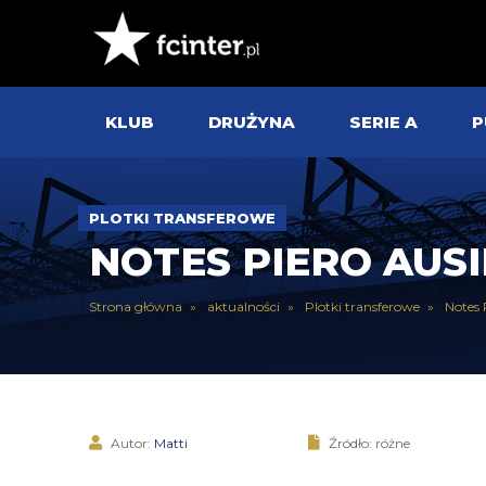
KLUB
DRUŻYNA
SERIE A
P
PLOTKI TRANSFEROWE
NOTES PIERO AUSI
Strona główna
aktualności
Plotki transferowe
Notes 
Autor:
Matti
Źródło: różne