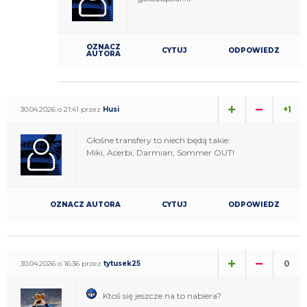
OZNACZ
CYTUJ
ODPOWIEDZ
AUTORA
+1
30.04.2026 o 21:41 przez
Husi
Głośne transfery to niech będą takie:
Miki, Acerbi, Darmian, Sommer OUT!
OZNACZ AUTORA
CYTUJ
ODPOWIEDZ
0
30.04.2026 o 16:36 przez
tytusek25
. Ktoś się jeszcze na to nabiera?