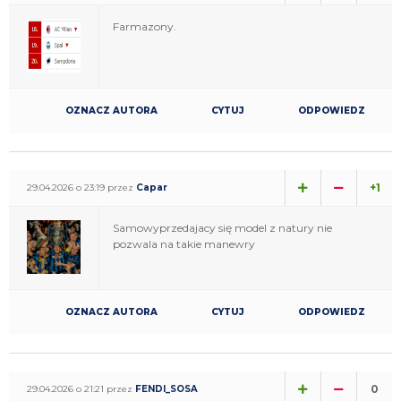
Farmazony.
OZNACZ AUTORA
CYTUJ
ODPOWIEDZ
+1
29.04.2026 o 23:19 przez
Capar
Samowyprzedajacy się model z natury nie
pozwala na takie manewry
OZNACZ AUTORA
CYTUJ
ODPOWIEDZ
0
29.04.2026 o 21:21 przez
FENDI_SOSA