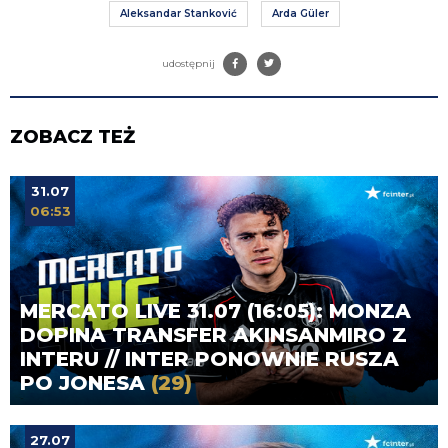
Aleksandar Stanković
Arda Güler
udostępnij
ZOBACZ TEŻ
31.07
06:53
MERCATO LIVE 31.07 (16:05): MONZA
DOPINA TRANSFER AKINSANMIRO Z
INTERU // INTER PONOWNIE RUSZA
PO JONESA
(29)
27.07