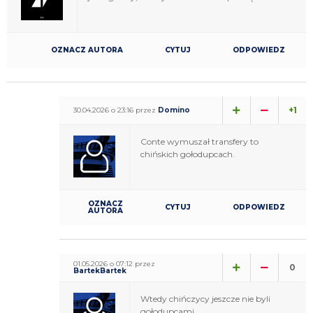
OZNACZ AUTORA
CYTUJ
ODPOWIEDZ
+1
30.04.2026 o 23:16 przez
Domino
Conte wymuszał transfery to
chińskich gołodupcach.
OZNACZ
CYTUJ
ODPOWIEDZ
AUTORA
01.05.2026 o 07:12 przez
0
BartekBartek
Wtedy chińczycy jeszcze nie byli
gołodupcami.