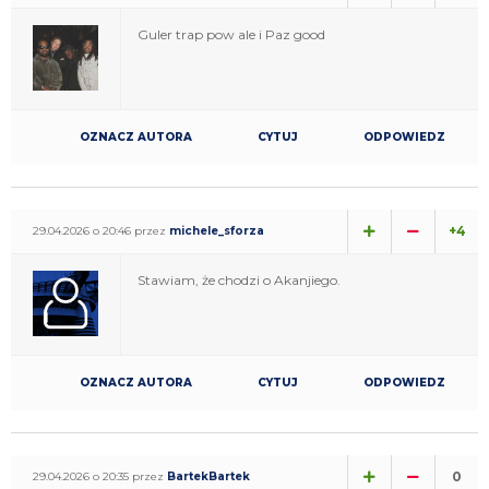
Guler trap pow ale i Paz good
OZNACZ AUTORA
CYTUJ
ODPOWIEDZ
+4
29.04.2026 o 20:46 przez
michele_sforza
Stawiam, że chodzi o Akanjiego.
OZNACZ AUTORA
CYTUJ
ODPOWIEDZ
0
29.04.2026 o 20:35 przez
BartekBartek