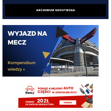
AveCaesar
06.08.2026 08:15
ARCHIWUM SHOUTBOXA
PSG dopina z Parmą transfer Japończyka, po czym ten zostanie
wypożyczony do Juventusu. - to w podziękowaniu za zabranie Kolo ? O co
tutaj chodzi ?
martins2000
06.08.2026 08:10
Na fioletowo: kolejny transfer Fiorentiny - do zespołu dołącza Mastantuono.
Argentyński talent zostaje wypożyczony z Realu, który opłaci też połowę jego
wynagrodzenia, wynoszącego 9M euro. Magiczna lewa noga, fantazja, asysty
i zmysł strzelecki: Grosso dostaje świetne wzmocnienie ofensywy. Kibice
marzą, a Paratici się nie zatrzymuje: teraz chce sprowadzić Thorstvedta.
martins2000
06.08.2026 08:09
Trzy transakcje: Suzuki i Lucumi natychmiast, następnie Zirkzee. PSG dopina
z Parmą transfer Japończyka, po czym ten zostanie wypożyczony do
Juventusu. Spotkanie z Bologną w sprawie środkowego obrońcy. Manchester
United puszcza wolno Holendra.
mattipr89
06.08.2026 07:41
Couto w como
Nerazzurro90
06.08.2026 01:08