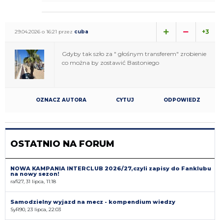
+3
29.04.2026 o 16:21 przez
cuba
Gdyby tak szło za " głośnym transferem" zrobienie
co można by zostawić Bastoniego
OZNACZ AUTORA
CYTUJ
ODPOWIEDZ
OSTATNIO NA FORUM
NOWA KAMPANIA INTERCLUB 2026/27,czyli zapisy do Fanklubu
na nowy sezon!
rafi27, 31 lipca, 11:18
Samodzielny wyjazd na mecz - kompendium wiedzy
SyR90, 23 lipca, 22:03