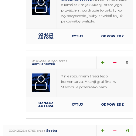
o kimś takim jak Akanji przed jego
przyjściem, po drugie to było tylko
wypożyczenie, jakby zawiódł to już
pakowałby walizki.
OZNACZ
CYTUJ
ODPOWIEDZ
AUTORA
04.05.2026 o 15:54 przez
0
acmilanowek
? nie rozumiem tresci tego
komentarza. Akanji gral final w
Stambule przeciwko nam.
OZNACZ
CYTUJ
ODPOWIEDZ
AUTORA
+1
30.04.2026 o 07:53 przez
Seeba