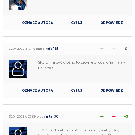
OZNACZ AUTORA
CYTUJ
ODPOWIEDZ
0
30.04.2026 o 13:44 przez
rafal125
Skoro ma być głośno to pewnie chodzi o Yamala +
Hallanda
OZNACZ AUTORA
CYTUJ
ODPOWIEDZ
+2
30.04.2026 o 07:59 przez
inter30
Już Zanetti ostatnio oficjalnie obiecywał głośny