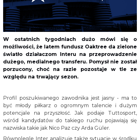
W ostatnich tygodniach dużo mówi się o
możliwości, że latem fundusz Oaktree da zielone
światło działaczom Interu na przeprowadzenie
dużego, medialnego transferu. Pomysł nie został
porzucony, choć na razie pozostaje w tle ze
względu na trwający sezon.
Profil poszukiwanego zawodnika jest jasny - ma to
być młody piłkarz o ogromnym talencie i dużym
potencjale na przyszłość. Jak podaje Tuttosport,
wśród kandydatów do takiego ruchu pojawiają się
nazwiska takie jak Nico Paz czy Arda Güler.
Równolegle Inter analizuje także sytuację w środku