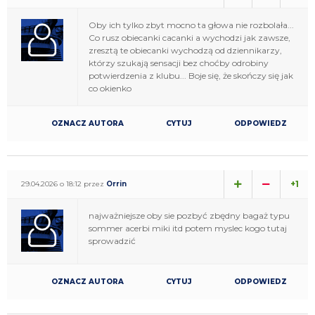
Oby ich tylko zbyt mocno ta głowa nie rozbolała...
Co rusz obiecanki cacanki a wychodzi jak zawsze,
zresztą te obiecanki wychodzą od dziennikarzy,
którzy szukają sensacji bez choćby odrobiny
potwierdzenia z klubu... Boje się, że skończy się jak
co okienko
OZNACZ AUTORA
CYTUJ
ODPOWIEDZ
+1
29.04.2026 o 18:12 przez
Orrin
najważniejsze oby sie pozbyć zbędny bagaż typu
sommer acerbi miki itd potem myslec kogo tutaj
sprowadzić
OZNACZ AUTORA
CYTUJ
ODPOWIEDZ