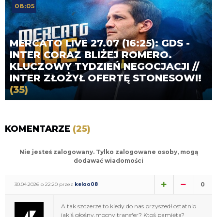
08:05
MERCATO LIVE 27.07 (16:25): GDS -
INTER CORAZ BLIŻEJ ROMERO.
KLUCZOWY TYDZIEŃ NEGOCJACJI //
INTER ZŁOŻYŁ OFERTĘ STONESOWI!
(35)
KOMENTARZE
(25)
Nie jesteś zalogowany. Tylko zalogowane osoby, mogą
dodawać wiadomości
0
30.04.2026 o 22:20 przez
keloo08
A tak szczerze to kiedy do nas przyszedł ostatnio
jakiś głośny,mocny transfer? Ktoś pamięta?