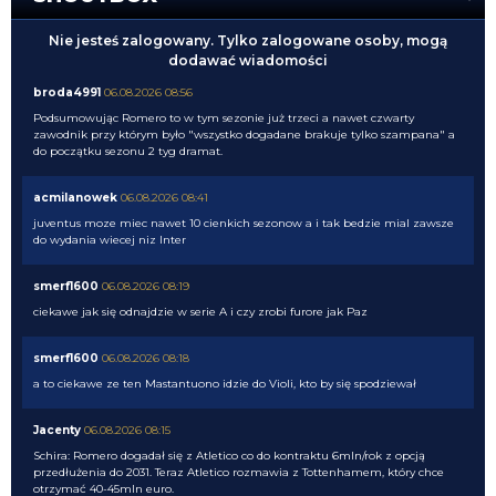
Nie jesteś zalogowany. Tylko zalogowane osoby, mogą
dodawać wiadomości
broda4991
06.08.2026 08:56
Podsumowując Romero to w tym sezonie już trzeci a nawet czwarty
zawodnik przy którym było "wszystko dogadane brakuje tylko szampana" a
do początku sezonu 2 tyg dramat.
acmilanowek
06.08.2026 08:41
juventus moze miec nawet 10 cienkich sezonow a i tak bedzie mial zawsze
do wydania wiecej niz Inter
smerf1600
06.08.2026 08:19
ciekawe jak się odnajdzie w serie A i czy zrobi furore jak Paz
smerf1600
06.08.2026 08:18
a to ciekawe ze ten Mastantuono idzie do Violi, kto by się spodziewał
Jacenty
06.08.2026 08:15
Schira: Romero dogadał się z Atletico co do kontraktu 6mln/rok z opcją
przedłużenia do 2031. Teraz Atletico rozmawia z Tottenhamem, który chce
otrzymać 40-45mln euro.