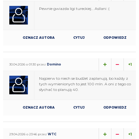
Pewnie gwiazda ligi tureckiej… Asllani :(
OZNACZ AUTORA
CYTUJ
ODPOWIEDZ
+1
30.04.2026 o 01:30 przez
Domino
Najpierw to niech se budżet zaplanują, bo każdy z
tych wymienionych to jest 100 mln. A oni z tego co
słychać to planują 40.
OZNACZ AUTORA
CYTUJ
ODPOWIEDZ
+1
29.04.2026 o 23:46 przez
WTC