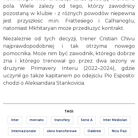
pola. Wiele zależy od tego, którzy zawodnicy
pozostaną w klubie - z różnych powodów niepewna
jest przyszłość m.in. Frattesiego i Calhanoglu,
natomiast Mkhitaryan może przedłużyć kontrakt.
Niezależnie od tych decyzji, trener Cristian Chivu
najprawdopodobniej i tak otrzyma nowego
pomocnika. Może nim być zawodnik, którego dobrze
zna i którego trenował go przez dwa sezony w
drużynie Primavery Interu (2022–2024), gdzie
uczynił go także kapitanem po odejściu Pio Esposito:
chodzi o Aleksandara Stankovicia.
TAGI:
Inter
mercato
transfery
Serie A
Inter Mediolan
Internazionale
okno transferowe
Oaktree
Nico Paz