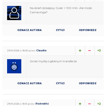
Na dzień dzisiejszy Güler = 100 mln. Ale może
Camavinga?
OZNACZ AUTORA
CYTUJ
ODPOWIEDZ
+3
29.04.2026 o 18:26 przez
Claudio
Ja też myślę o głośnym transferze.
OZNACZ AUTORA
CYTUJ
ODPOWIEDZ
+2
29.04.2026 o 18:15 przez
Piotrekfci