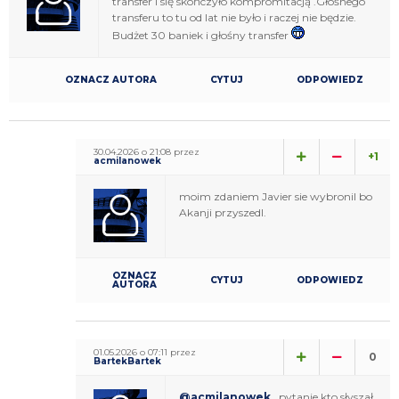
transfer i się skończyło kompromitacją .Głośnego
transferu to tu od lat nie było i raczej nie będzie.
Budżet 30 baniek i głośny transfer
OZNACZ AUTORA
CYTUJ
ODPOWIEDZ
30.04.2026 o 21:08 przez
+1
acmilanowek
moim zdaniem Javier sie wybronil bo
Akanji przyszedl.
OZNACZ
CYTUJ
ODPOWIEDZ
AUTORA
01.05.2026 o 07:11 przez
0
BartekBartek
@acmilanowek
, pytanie kto słyszał