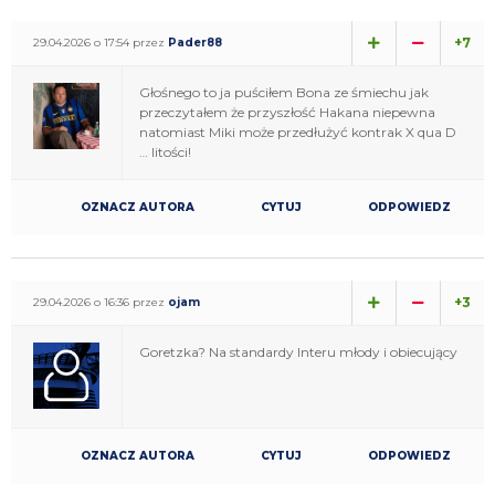
+7
29.04.2026 o 17:54 przez
Pader88
Głośnego to ja puściłem Bona ze śmiechu jak
przeczytałem że przyszłość Hakana niepewna
natomiast Miki może przedłużyć kontrak X qua D
… litości!
OZNACZ AUTORA
CYTUJ
ODPOWIEDZ
+3
29.04.2026 o 16:36 przez
ojam
Goretzka? Na standardy Interu młody i obiecujący
OZNACZ AUTORA
CYTUJ
ODPOWIEDZ