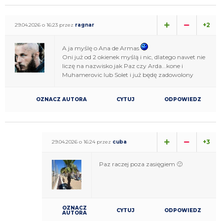
+2
29.04.2026 o 16:23 przez
ragnar
A ja myślę o Ana de Armas
Oni już od 2 okienek myślą i nic, dlatego nawet nie
liczę na nazwisko jak Paz czy Arda...kone i
Muhamerovic lub Solet i już będę zadowolony
OZNACZ AUTORA
CYTUJ
ODPOWIEDZ
+3
29.04.2026 o 16:24 przez
cuba
Paz raczej poza zasięgiem 🙂
OZNACZ
CYTUJ
ODPOWIEDZ
AUTORA