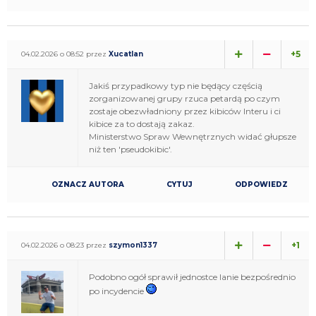
+5
04.02.2026 o 08:52 przez
Xucatlan
Jakiś przypadkowy typ nie będący częścią
zorganizowanej grupy rzuca petardą po czym
zostaje obezwładniony przez kibiców Interu i ci
kibice za to dostają zakaz.
Ministerstwo Spraw Wewnętrznych widać głupsze
niż ten 'pseudokibic'.
OZNACZ AUTORA
CYTUJ
ODPOWIEDZ
+1
04.02.2026 o 08:23 przez
szymon1337
Podobno ogół sprawił jednostce lanie bezpośrednio
po incydencie