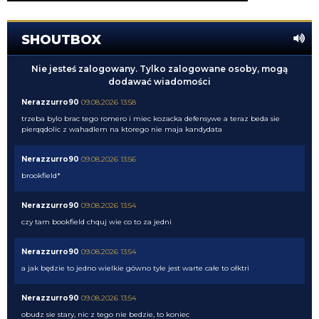
SHOUTBOX
Nie jesteś zalogowany. Tylko zalogowane osoby, mogą
dodawać wiadomości
Nerazzurro90
09.08.2026 13:58
trzeba bylo brac tego romero i miec kozacka defensywe a teraz beda sie
pierqqdolic z wahadlem na ktorego nie maja kandydata
Nerazzurro90
09.08.2026 13:56
brookfield*
Nerazzurro90
09.08.2026 13:54
czy tam bookfield chquj wie co to za jedni
Nerazzurro90
09.08.2026 13:54
a jak będzie to jedno wielkie gówno tyle jest warte całe to ołktri
Nerazzurro90
09.08.2026 13:54
obudz sie stary, nic z tego nie bedzie, to koniec