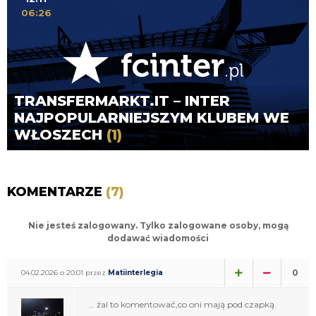
06:26
TRANSFERMARKT.IT – INTER
NAJPOPULARNIEJSZYM KLUBEM WE
WŁOSZECH
(1)
KOMENTARZE
(7)
Nie jesteś zalogowany. Tylko zalogowane osoby, mogą
dodawać wiadomości
0
04.02.2026 o 20:01 przez
Matiinterlegia
… żal to komentować,co oni mają pod czapką.