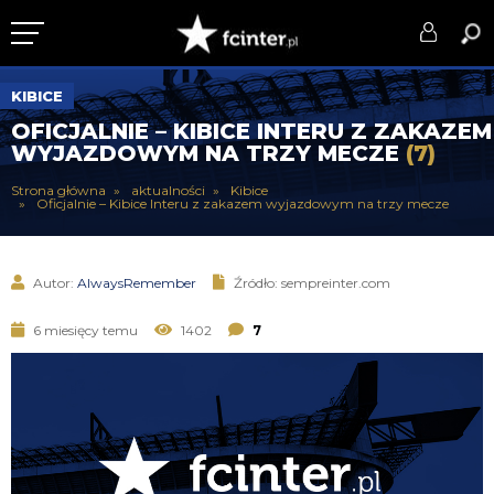
KLUB
KIBICE
OFICJALNIE – KIBICE INTERU Z ZAKAZEM
DRUŻYNA
WYJAZDOWYM NA TRZY MECZE
(7)
SERIE A
Strona główna
aktualności
Kibice
Oficjalnie – Kibice Interu z zakazem wyjazdowym na trzy mecze
PUCHARY
DLA TIFOSICH
Autor:
AlwaysRemember
Źródło: sempreinter.com
SERWIS
6 miesięcy temu
1402
7