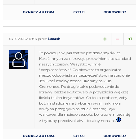
OZNACZ AUTORA
CYTUJ
ODPOWIEDZ
+1
04.02.2026 o 09:54 przez
Lucash
To pokazuje w jaki statnie jest dzisiejszy świat.
Karać innych za nie swoje przewinienia to standard
naszych czasów. Wszystko w imię
"bezpieczeństwa". Po pierwsze to organizator
meczu odpowiada za bezpieczeństwo na stadionie.
Jeśli ktoś miałby zostać ukarany to klub
Cremonese. Po drugie takie podchodzenie do
sprawy, będzie skutkowało w przyszłości większą
ilością takich incydentów. Co to za problem, żeby
być na stadionie na trybunie rywali i jak moja
drużyna przegrywa to rzucić petardą i cyk
walkower dla mojego zespołu, bo rzuciłem petardę
z trybuny przeciwników - totalny nonsens
OZNACZ AUTORA
CYTUJ
ODPOWIEDZ