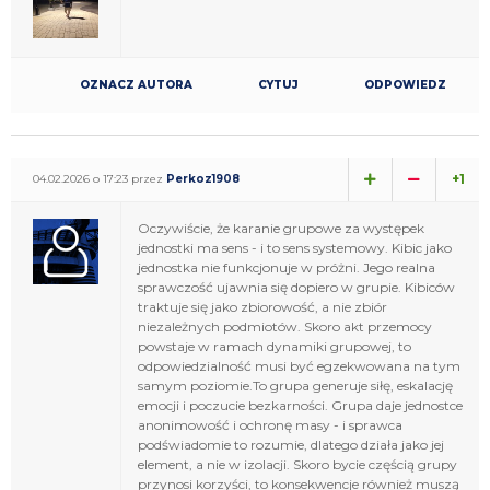
OZNACZ AUTORA
CYTUJ
ODPOWIEDZ
+1
04.02.2026 o 17:23 przez
Perkoz1908
Oczywiście, że karanie grupowe za występek
jednostki ma sens - i to sens systemowy. Kibic jako
jednostka nie funkcjonuje w próżni. Jego realna
sprawczość ujawnia się dopiero w grupie. Kibiców
traktuje się jako zbiorowość, a nie zbiór
niezależnych podmiotów. Skoro akt przemocy
powstaje w ramach dynamiki grupowej, to
odpowiedzialność musi być egzekwowana na tym
samym poziomie.To grupa generuje siłę, eskalację
emocji i poczucie bezkarności. Grupa daje jednostce
anonimowość i ochronę masy - i sprawca
podświadomie to rozumie, dlatego działa jako jej
element, a nie w izolacji. Skoro bycie częścią grupy
przynosi korzyści, to konsekwencje również muszą