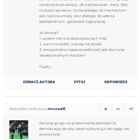
oznacza brak sankcji, złe zachowanie - karę. Jeśli
to budzi sprzeciw, to nie dlatego, że mechanizm
jest niezrozumiały, lecz dlatego, że uderza
dokładnie tam, gdzie boli najbardziej.
W skrócie?
1. system nie ma obowiązku być miły.
2. kara ma boleć, inaczej nie działa
3. emocjonalna niesprawiedliwość jest dla mnie
akceptowalnym kosztem
Fujary...
OZNACZ AUTORA
CYTUJ
ODPOWIEDZ
+1
04.02.2026 o 14:32 przez
mroowa111
Karanie grupy za przewinienie jednostki ot
demokracja ale oby takie wybryki już sie nigdy nie
powtórzyły