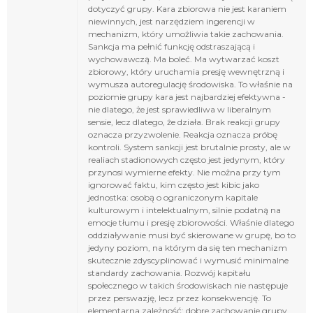
dotyczyć grupy. Kara zbiorowa nie jest karaniem
niewinnych, jest narzędziem ingerencji w
mechanizm, który umożliwia takie zachowania.
Sankcja ma pełnić funkcję odstraszającą i
wychowawczą. Ma boleć. Ma wytwarzać koszt
zbiorowy, który uruchamia presję wewnętrzną i
wymusza autoregulację środowiska. To właśnie na
poziomie grupy kara jest najbardziej efektywna -
nie dlatego, że jest sprawiedliwa w liberalnym
sensie, lecz dlatego, że działa. Brak reakcji grupy
oznacza przyzwolenie. Reakcja oznacza próbę
kontroli. System sankcji jest brutalnie prosty, ale w
realiach stadionowych często jest jedynym, który
przynosi wymierne efekty. Nie można przy tym
ignorować faktu, kim często jest kibic jako
jednostka: osobą o ograniczonym kapitale
kulturowym i intelektualnym, silnie podatną na
emocje tłumu i presję zbiorowości. Właśnie dlatego
oddziaływanie musi być skierowane w grupę, bo to
jedyny poziom, na którym da się ten mechanizm
skutecznie zdyscyplinować i wymusić minimalne
standardy zachowania. Rozwój kapitału
społecznego w takich środowiskach nie następuje
przez perswazję, lecz przez konsekwencję. To
elementarna zależność: dobre zachowanie grupy