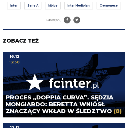
Inter
Serie A
kibice
Inter Mediolan
Cremonese
udostępnij
ZOBACZ TEŻ
16.12
13:30
PROCES „DOPPIA CURVA”. SĘDZIA
MONGIARDO: BERETTA WNIÓSŁ
ZNACZĄCY WKŁAD W ŚLEDZTWO
(8)
12.11