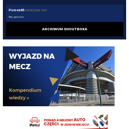
Piotrek85
09.08.2026 13:51
Na pewno
Piotrek85
09.08.2026 13:50
ARCHIWUM SHOUTBOXA
Nic nie zakończone. Przyjdzie ktoś na prawe wahadło.
Nerazzurro90
09.08.2026 13:45
zwykly figurant nic poza tym
Nerazzurro90
09.08.2026 13:45
Z tego marotty to taki prezydent jak z koziej dupy traba.
Xucatlan
09.08.2026 13:44
Jak Ausilio może cokolwiek zamknąć, jak to nie on wykłada kasę. Ja
rozumiem jakby od czasu do czasu coś naburaczył, ale bez jaj, że ktoś na
serio może uważać, że człowiek na tym stanowisku nie potrafi doprowadzić
do końca jednych negocjacji za drugimi.
timon
09.08.2026 13:38
🚨 BREAKING: Curtis Jones is Inter's real midfield target this summer. 🏴󠁧󠁢󠁥󠁮󠁧󠁿⚫️🔵
And it may not be Frattesi who is sacrificed to fund the move. Stankovic could