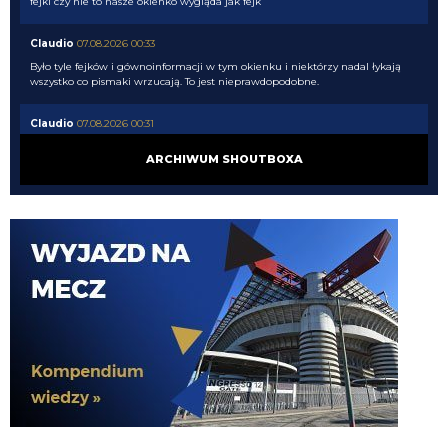
fejki czy nie to nasze okienko wygląda jak fejk
Claudio
07.08.2026 00:33
Było tyle fejków i gównoinformacji w tym okienku i niektórzy nadal łykają
wszystko co pismaki wrzucają. To jest nieprawdopodobne.
Claudio
07.08.2026 00:31
no tak napewno my wiemy co Chivu myśli....
ARCHIWUM SHOUTBOXA
El_Imprezatore
07.08.2026 00:09
tak na pewno Chivu tak uznał XD
Claudio
06.08.2026 23:58
pismaki zawsze maja info z opoznieniem. Moze juz dawno dali sobie spokoj
z Romero. To wiedza tylko wewnatrz Interu
Claudio
06.08.2026 23:57
Żebyscie sie jeszcze nie zdziwili jak CHivu po treningach uznal ze Pavard
ma motywacje i odpowiednie umiejetnosci i sam chce by zostal, a kasa ma
isc na inne pozycje
Jaworeq
06.08.2026 23:33