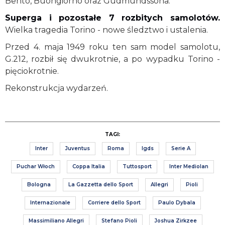
Bento, Buongiorno oraz Gudmundssona.
Superga i pozostałe 7 rozbitych samolotów.
Wielka tragedia Torino - nowe śledztwo i ustalenia.
Przed 4. maja 1949 roku ten sam model samolotu,
G.212, rozbił się dwukrotnie, a po wypadku Torino -
pięciokrotnie.
Rekonstrukcja wydarzeń.
TAGI:
Inter
Juventus
Roma
lgds
Serie A
Puchar Włoch
Coppa Italia
Tuttosport
Inter Mediolan
Bologna
La Gazzetta dello Sport
Allegri
Pioli
Internazionale
Corriere dello Sport
Paulo Dybala
Massimiliano Allegri
Stefano Pioli
Joshua Zirkzee