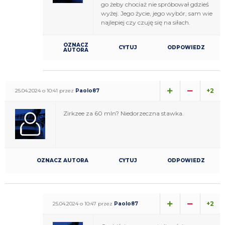
go żeby chociaż nie spróbował gdzieś
wyżej. Jego życie, jego wybór, sam wie
najlepiej czy czuję się na siłach.
OZNACZ
CYTUJ
ODPOWIEDZ
AUTORA
+2
25.04.2024 o 10:41 przez
Paolo87
Zirkzee za 60 mln? Niedorzeczna stawka.
OZNACZ AUTORA
CYTUJ
ODPOWIEDZ
+2
25.04.2024 o 10:47 przez
Paolo87