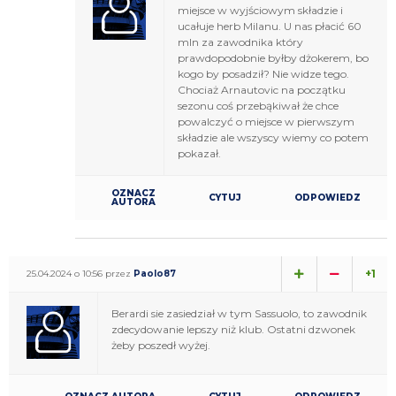
miejsce w wyjściowym składzie i
ucałuje herb Milanu. U nas płacić 60
mln za zawodnika który
prawdopodobnie byłby dżokerem, bo
kogo by posadził? Nie widze tego.
Chociaż Arnautovic na początku
sezonu coś przebąkiwał że chce
powalczyć o miejsce w pierwszym
składzie ale wszyscy wiemy co potem
pokazał.
OZNACZ
CYTUJ
ODPOWIEDZ
AUTORA
+1
25.04.2024 o 10:56 przez
Paolo87
Berardi sie zasiedział w tym Sassuolo, to zawodnik
zdecydowanie lepszy niż klub. Ostatni dzwonek
żeby poszedł wyżej.