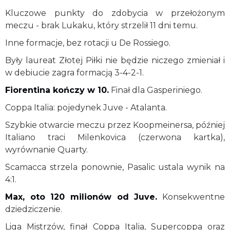
Kluczowe punkty do zdobycia w przełożonym
meczu - brak Lukaku, który strzelił 11 dni temu.
Inne formacje, bez rotacji u De Rossiego.
Były laureat Złotej Piłki nie będzie niczego zmieniał i
w debiucie zagra formacją 3-4-2-1.
Fiorentina kończy w 10.
Finał dla Gasperiniego.
Coppa Italia: pojedynek Juve - Atalanta.
Szybkie otwarcie meczu przez Koopmeinersa, później
Italiano traci Milenkovica (czerwona kartka),
wyrównanie Quarty.
Scamacca strzela ponownie, Pasalic ustala wynik na
4:1.
Max, oto 120 milionów od Juve.
Konsekwentne
dziedziczenie.
Liga Mistrzów, finał Coppa Italia, Supercoppa oraz