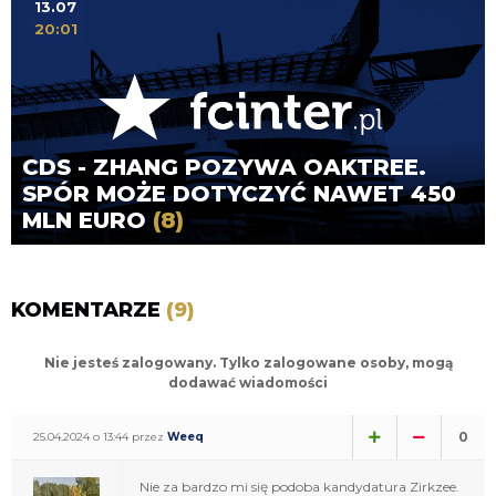
13.07
20:01
CDS - ZHANG POZYWA OAKTREE.
SPÓR MOŻE DOTYCZYĆ NAWET 450
MLN EURO
(8)
KOMENTARZE
(9)
Nie jesteś zalogowany. Tylko zalogowane osoby, mogą
dodawać wiadomości
0
25.04.2024 o 13:44 przez
Weeq
Nie za bardzo mi się podoba kandydatura Zirkzee.