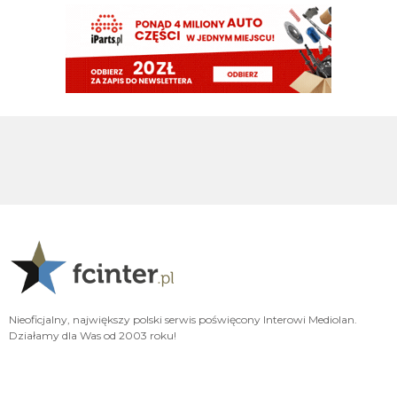
Pavard mvp w padla będzie w tym sezonie
HB
06.08.2026 23:14
Misterem X był Benjamin Pavard. Witamy w Interze!
FENDI_SOSA
06.08.2026 22:16
Af*
FENDI_SOSA
06.08.2026 22:16
Ad
FENDI_SOSA
06.08.2026 22:15
A np jakby mieć wybierać jak cos czy hasto czy romero to wole Włocha ad
FENDI_SOSA
06.08.2026 22:15
Ważniejsze mamy pozycje do obstawienia
Nieoficjalny, największy polski serwis poświęcony Interowi Mediolan.
FENDI_SOSA
06.08.2026 22:15
Działamy dla Was od 2003 roku!
Ten romero niby ok ale nie ma na niego ciśnienia i tak
Nerazzurro90
06.08.2026 21:59