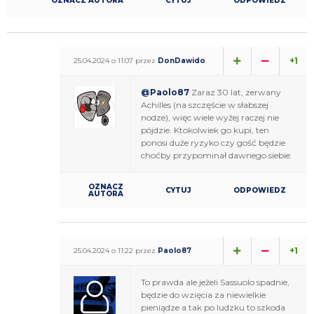
OZNACZ AUTORA
CYTUJ
ODPOWIEDZ
+1
25.04.2024 o 11:07 przez
DonDawido
@Paolo87
Zaraz 30 lat, zerwany
Achilles (na szczęście w słabszej
nodze), więc wiele wyżej raczej nie
pójdzie. Ktokolwiek go kupi, ten
ponosi duże ryzyko czy gość będzie
choćby przypominał dawnego siebie.
OZNACZ
CYTUJ
ODPOWIEDZ
AUTORA
+1
25.04.2024 o 11:22 przez
Paolo87
To prawda ale jeżeli Sassuolo spadnie,
będzie do wzięcia za niewielkie
pieniądze a tak po ludzku to szkoda