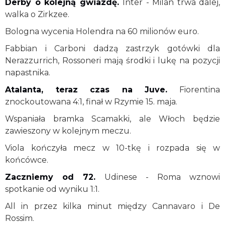
Derby o kolejną gwiazdę.
Inter - Milan trwa dalej,
walka o Zirkzee.
Bologna wycenia Holendra na 60 milionów euro.
Fabbian i Carboni dadzą zastrzyk gotówki dla
Nerazzurrich, Rossoneri mają środki i lukę na pozycji
napastnika.
Atalanta, teraz czas na Juve.
Fiorentina
znockoutowana 4:1, finał w Rzymie 15. maja.
Wspaniała bramka Scamakki, ale Włoch będzie
zawieszony w kolejnym meczu.
Viola kończyła mecz w 10-tkę i rozpada się w
końcówce.
Zaczniemy od 72.
Udinese - Roma wznowi
spotkanie od wyniku 1:1.
All in przez kilka minut między Cannavaro i De
Rossim.