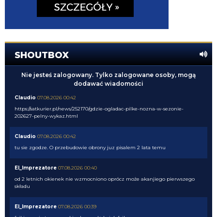
SHOUTBOX
Nie jesteś zalogowany. Tylko zalogowane osoby, mogą
dodawać wiadomości
Claudio
07.08.2026 00:42
https://satkurier.pl/news/252170/gdzie-ogladac-pilke-nozna-w-sezonie-
202627-pelny-wykaz.html
Claudio
07.08.2026 00:42
tu sie zgodze. O przebudowie obrony juz pisalem 2 lata temu
El_Imprezatore
07.08.2026 00:40
od 2 letnich okienek nie wzmocniono oprócz może akanjiego pierwszego
składu
El_Imprezatore
07.08.2026 00:39