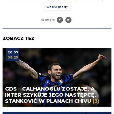
włoskie gazety
udostępnij
ZOBACZ TEŻ
26.07
08:25
GDS – CALHANOGLU ZOSTAJE, A
INTER SZYKUJE JEGO NASTĘPCĘ.
STANKOVIĆ W PLANACH CHIVU
(3)