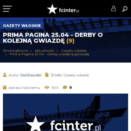
KLUB
GAZETY WŁOSKIE
PRIMA PAGINA 25.04 - DERBY O
DRUŻYNA
KOLEJNĄ GWIAZDĘ
(9)
SERIE A
Strona główna
aktualności
Gazety włoskie
Prima Pagina 25.04 - Derby o kolejną gwiazdę
PUCHARY
DLA TIFOSICH
Autor:
DonDawido
Źródło: Gazety włoskie
SERWIS
ponad 2 lata temu
1301
9