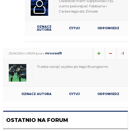
Osobiście mam wątpliwości czy
warto poświęcać Fabbiana i
Carboniego dla Zirkzee.
OZNACZ
CYTUJ
ODPOWIEDZ
AUTORA
-1
25.04.2024 o 09:29 przez
mroowa111
Trzeba cisnąć szybko po tego Buongiorno
OZNACZ AUTORA
CYTUJ
ODPOWIEDZ
OSTATNIO NA FORUM