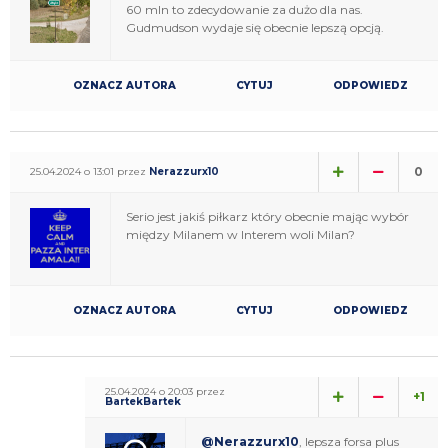
60 mln to zdecydowanie za dużo dla nas.
Gudmudson wydaje się obecnie lepszą opcją.
OZNACZ AUTORA
CYTUJ
ODPOWIEDZ
0
25.04.2024 o 13:01 przez
Nerazzurx10
Serio jest jakiś piłkarz który obecnie mając wybór
między Milanem w Interem woli Milan?
OZNACZ AUTORA
CYTUJ
ODPOWIEDZ
25.04.2024 o 20:03 przez
+1
BartekBartek
@Nerazzurx10
, lepsza forsa plus