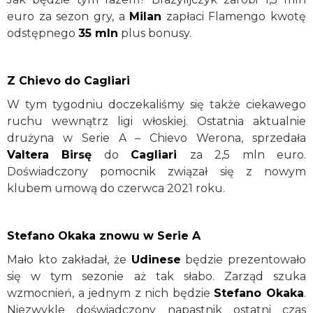
euro za sezon gry, a
Milan
zapłaci Flamengo kwotę
odstępnego
35 mln
plus bonusy.
Z Chievo do Cagliari
W tym tygodniu doczekaliśmy się także ciekawego
ruchu wewnątrz ligi włoskiej. Ostatnia aktualnie
drużyna w Serie A – Chievo Werona, sprzedała
Valtera Birsę
do
Cagliari
za 2,5 mln euro.
Doświadczony pomocnik związał się z nowym
klubem umową do czerwca 2021 roku.
Stefano Okaka znowu w Serie A
Mało kto zakładał, że
Udinese
będzie prezentowało
się w tym sezonie aż tak słabo. Zarząd szuka
wzmocnień, a jednym z nich będzie
Stefano Okaka
.
Niezwykle doświadczony napastnik ostatni czas