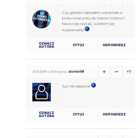
Czy gdzieś napisałem cokolwiek o
braku szacunku do historii milanu?
Naucz się czytać, a potem się
wypowiadaj
OZNACZ
CYTUJ
ODPOWIEDZ
AUTORA
+7
10.01.2019 o 20:14 przez
domin98
Już nie odpowie
OZNACZ
CYTUJ
ODPOWIEDZ
AUTORA