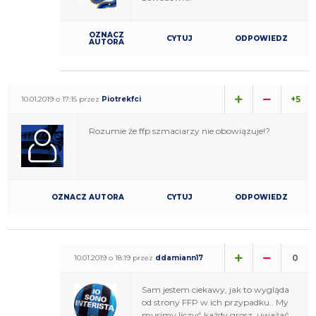
OZNACZ
CYTUJ
ODPOWIEDZ
AUTORA
+5
10.01.2019 o 17:15 przez
Piotrekfci
Rozumie że ffp szmaciarzy nie obowiązuje!?
OZNACZ AUTORA
CYTUJ
ODPOWIEDZ
0
10.01.2019 o 18:19 przez
ddamiann17
Sam jestem ciekawy, jak to wygląda
od strony FFP w ich przypadku.. My
musimy liczyć każdy grosz, uważać