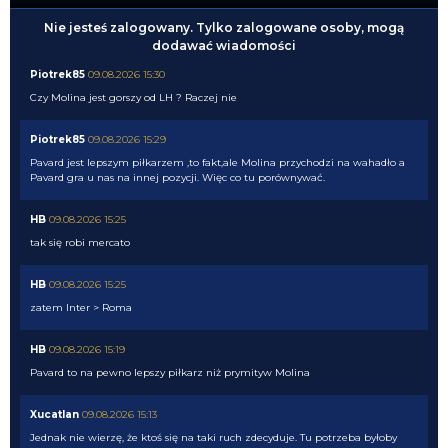
Nie jesteś zalogowany. Tylko zalogowane osoby, mogą
dodawać wiadomości
Piotrek85
09.08.2026 15:30
Czy Molina jest gorszy od LH ? Raczej nie
Piotrek85
09.08.2026 15:29
Pavard jest lepszym piłkarzem ,to fakt,ale Molina przychodzi na wahadło a
Pavard gra u nas na innej pozycji. Więc co tu porównywać.
HB
09.08.2026 15:25
tak się robi mercato
HB
09.08.2026 15:25
zatem Inter > Roma
HB
09.08.2026 15:19
Pavard to na pewno lepszy piłkarz niż prymityw Molina
Xucatlan
09.08.2026 15:13
Jednak nie wierzę, że ktoś się na taki ruch zdecyduje. Tu potrzeba byłoby