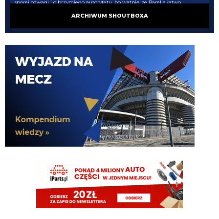
sporej odwagi i olbrzymiego autorytetu, bo wątpię, że Barella łatwo
przyjąłby taką rolę. Przesunięcie ze środka pola na wahadło, to jednak spora
ARCHIWUM SHOUTBOXA
'degradacja'.
Xucatlan
09.08.2026 15:12
Teoretycznie tak. W dwóch pierwszych sezonach za Szymka Barella mocno
był przyklejony do prawej strony i w konstrukcji grał jako prawy pomocnik.
Tifosinho
09.08.2026 15:10
Będzie Cancelo 😈
AveCaesar
09.08.2026 14:48
Myślicie, że z Barelli byłby dobry wahadłowy ?
Claudio
09.08.2026 14:46
zalezy z ktorej strony sie patrzy. Bo z kolei jakby Inter zrobił takie transfery to
byłby płacz, że ściągają średniaków
Piotrek85
09.08.2026 14:40
Doszedł Castro , Molina i ten Koulierakis z Wolfsburga
Piotrek85
09.08.2026 14:39