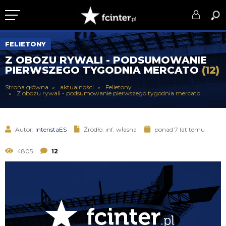
KLUB
FELIETONY
Z OBOZU RYWALI - PODSUMOWANIE
DRUŻYNA
PIERWSZEGO TYGODNIA MERCATO
(12)
SERIE A
Strona główna
aktualności
Felietony
Z obozu rywali - podsumowanie pierwszego tygodnia mercato
PUCHARY
DLA TIFOSICH
Autor:
InteristaES
Źródło: inf. własna
ponad 7 lat temu
SERWIS
4805
12