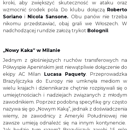
kroki, aby zwiększyć skuteczność w ataku oraz
wzmocnić środek pola. Do klubu dołączą
Roberto
Soriano
i
Nicola Sansone.
Obu panów nie trzeba
nikomu przedstawiać, obaj grali we Włoszech. W
nadchodzącej rundzie założą trykot
Bolognii
.
„Nowy Kaka” w Milanie
Jednym z głośniejszych ruchów transferowych na
Półwyspie Apenińskim jest niewątpliwie dołączenie do
ekipy AC Milan
Lucasa Paquety
. Przeprowadzka
Brazylijczyka do Europy nie umknęła mediom w
wielu krajach i dziennikarze chętnie rozpisywali się o
umiejętnościach i nadziejach związanych z młodym
zawodnikiem. Poprzez podobną specyfikę gry często
nazywa się go „Nowym Kaką”, jednak z doświadczenia
wiemy, że zawodnicy z Ameryki Południowej nie
zawsze umieją odnaleźć się na innym kontynencie.
Jak będzie tym razem? Brazylijczyk zarobi 1,5 mln