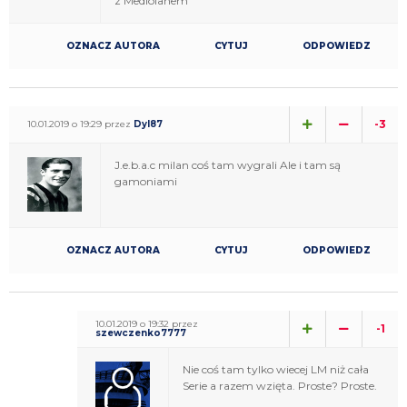
z Mediolanem
OZNACZ AUTORA
CYTUJ
ODPOWIEDZ
-3
10.01.2019 o 19:29 przez
Dyl87
J.e.b.a.c milan coś tam wygrali Ale i tam są
gamoniami
OZNACZ AUTORA
CYTUJ
ODPOWIEDZ
10.01.2019 o 19:32 przez
-1
szewczenko7777
Nie coś tam tylko wiecej LM niż cała
Serie a razem wzięta. Proste? Proste.