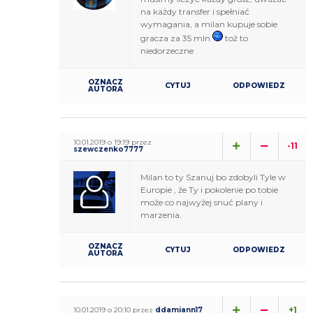
na każdy transfer i spełniać
wymagania, a milan kupuje sobie
gracza za 35 mln
toż to
niedorzeczne
OZNACZ
CYTUJ
ODPOWIEDZ
AUTORA
10.01.2019 o 19:19 przez
-11
szewczenko7777
Milan to ty Szanuj bo zdobyli Tyle w
Europie , że Ty i pokolenie po tobie
może co najwyżej snuć plany i
marzenia.
OZNACZ
CYTUJ
ODPOWIEDZ
AUTORA
+1
10.01.2019 o 20:10 przez
ddamiann17