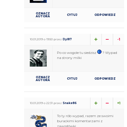
OZNACZ
CYTUJ
ODPOWIEDZ
AUTORA
-1
10.01.2019 o 19:50 przez
Dyl87
Po co wogole tu siedzisz
? Wypad
na strony milki
OZNACZ
CYTUJ
ODPOWIEDZ
AUTORA
+1
10.01.2019 o 22:31 przez
Snake86
To ty rób wypad, razem ze swoimi
burackimi komentarzami z
zawodówki.