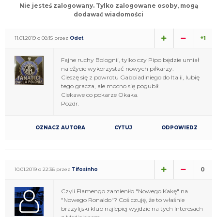
Nie jesteś zalogowany. Tylko zalogowane osoby, mogą
dodawać wiadomości
+1
11.01.2019 o 08:15 przez
Odet
Fajne ruchy Bolognii, tylko czy Pipo będzie umiał
należycie wykorzystać nowych piłkarzy.
Cieszę się z powrotu Gabbiadiniego do Italii, lubię
tego gracza, ale mocno się pogubił.
Ciekawe co pokarze Okaka.
Pozdr.
OZNACZ AUTORA
CYTUJ
ODPOWIEDZ
0
10.01.2019 o 22:36 przez
Tifosinho
Czyli Flamengo zamieniło "Nowego Kakę" na
"Nowego Ronaldo"? Coś czuję, że to właśnie
brazylijski klub najlepiej wyjdzie na tych Interesach