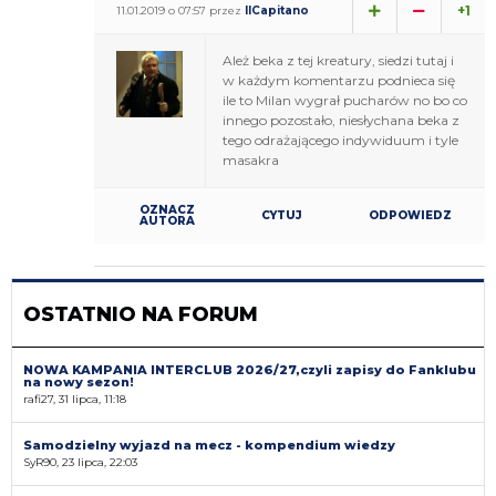
+1
11.01.2019 o 07:57 przez
IlCapitano
Ależ beka z tej kreatury, siedzi tutaj i
w każdym komentarzu podnieca się
ile to Milan wygrał pucharów no bo co
innego pozostało, niesłychana beka z
tego odrażającego indywiduum i tyle
masakra
OZNACZ
CYTUJ
ODPOWIEDZ
AUTORA
OSTATNIO NA FORUM
NOWA KAMPANIA INTERCLUB 2026/27,czyli zapisy do Fanklubu
na nowy sezon!
rafi27, 31 lipca, 11:18
Samodzielny wyjazd na mecz - kompendium wiedzy
SyR90, 23 lipca, 22:03