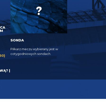
UCA
EM
SONDA
Piłkarz meczu wybierany jest w
cotygodniowych sondach.
60)
YWĄ? |