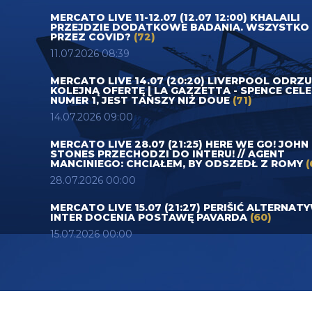
MERCATO LIVE 11-12.07 (12.07 12:00) KHALAILI
PRZEJDZIE DODATKOWE BADANIA. WSZYSTKO
PRZEZ COVID?
(72)
11.07.2026 08:39
MERCATO LIVE 14.07 (20:20) LIVERPOOL ODRZ
KOLEJNĄ OFERTĘ | LA GAZZETTA - SPENCE CEL
NUMER 1, JEST TAŃSZY NIŻ DOUE
(71)
14.07.2026 09:00
MERCATO LIVE 28.07 (21:25) HERE WE GO! JOHN
STONES PRZECHODZI DO INTERU! // AGENT
MANCINIEGO: CHCIAŁEM, BY ODSZEDŁ Z ROMY
(
28.07.2026 00:00
MERCATO LIVE 15.07 (21:27) PERIŠIĆ ALTERNAT
INTER DOCENIA POSTAWĘ PAVARDA
(60)
15.07.2026 00:00