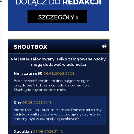
SHOUTBOX
Nie jesteś zalogowany. Tylko zalogowane osoby,
mogą dodawać wiadomości
Nerazzurro90
06.08.2026 01:08
Beka przecież molina to dno najgorsze ogór
przydupas 5 koło samochodu na co nam on.
Słuchajcie cny on dobrze mówi
Cny
05.08.2026 22:15
nie no Modlina i pucumi zamiast Romero xd co my
kadrę do walki o udział w LE budujemy czy jednak
chcemy być w europejskiej czołówce?
Xucatlan
05.08.2026 21:42