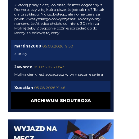
Z której prasy? Z tej, co pisze, że Inter dogadany z
Romero, czy z tej która pisze, że jednak nie? To tak
dla przykładu. Nic osobistego, ale no nie bierz za
pewnik wszystkiego co wyczytasz. To oczywisty
nonsens, że Atletico chciało od Interu 30 mln za
Molinę żeby 2 tygodnie później sprzedać go do
Romy za połowę tej ceny.
martins2000
05.08.2026 19:50
z prasy
Jaworeq
05.08.2026 19:47
Molina cienki jest zobaczysz w tym sezonie serie a
Xucatlan
05.08.2026 19:46
Skąd wiesz?
ARCHIWUM SHOUTBOXA
martins2000
05.08.2026 19:45
Ausilio jak pytał o Molinę to 30 chcieli
timon
05.08.2026 19:44
Zarobkami wyszloby podobnie