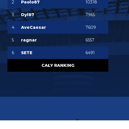
2
Paolo87
10318
Palestra też czekał na Inter
3
Dyl87
7965
martins2000
05.08.2026 19:40
Lucumi czeka na Juventus. Carnevali rozmawiał z
4
AveCaesar
7609
Bologna na jego temat kilka godzin temu.
[Romano]
5
ragnar
6557
martins2000
05.08.2026 19:40
6
SETE
6491
CONFIRMED: REAL MADRID HAVE IMPROVED
THEIR OFFER! The expectation is Vinicius Jr will
RENEW!
CAŁY RANKING
Klinsi64
05.08.2026 19:40
Lucumi
martins2000
05.08.2026 19:40
Pavard to jeszcze depresja poczekajcie jak odpali
mu
Jaworeq
05.08.2026 19:39
Pavard u nas też szklanka, a Romero od niego o
wiele lepszy