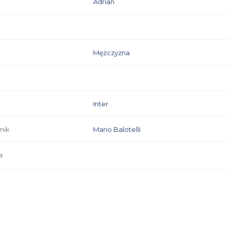
Adrian
Mężczyzna
Inter
nik
Mario Balotelli
a