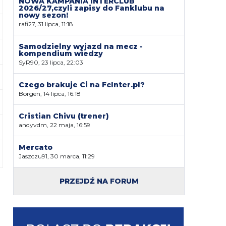
NOWA KAMPANIA INTERCLUB
2026/27,czyli zapisy do Fanklubu na
nowy sezon!
rafi27, 31 lipca, 11:18
Samodzielny wyjazd na mecz -
kompendium wiedzy
SyR90, 23 lipca, 22:03
Czego brakuje Ci na FcInter.pl?
Borgen, 14 lipca, 16:18
Cristian Chivu (trener)
andyvdm, 22 maja, 16:59
Mercato
Jaszczu91, 30 marca, 11:29
PRZEJDŹ NA FORUM