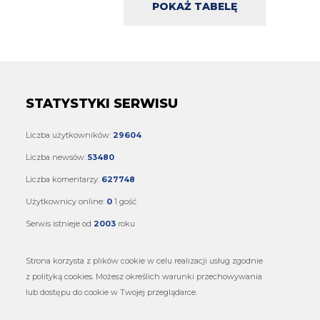
POKAŻ TABELĘ
STATYSTYKI SERWISU
Liczba użytkowników:
29604
Liczba newsów:
53480
Liczba komentarzy:
627748
Użytkownicy online:
0
1 gość
Serwis istnieje od
2003
roku
Strona korzysta z plików cookie w celu realizacji usług zgodnie
z polityką cookies. Możesz określich warunki przechowywania
lub dostępu do cookie w Twojej przeglądarce.