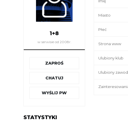
Imię
Miasto
Płeć
1+8
w serwisie od 2008r.
Strona www
Ulubiony klub
ZAPROŚ
Ulubiony zawod
CHATUJ
Zainteresowani
WYŚLIJ PW
STATYSTYKI