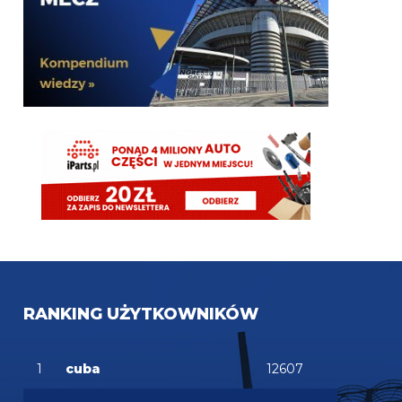
timon
05.08.2026 19:44
Molina niby za 13mln plus 4 bonusy. Jak mialbym
te 40mln to wolalbym za to wziac dwojke Lucumi-
Molina i mamy kadre gotową
martins2000
05.08.2026 19:43
AusilioOut
ragnar
05.08.2026 19:42
Ostatnie dwa sezony połowę opuścił, wcześniej grał
prawie wszystko, o dziwo w pl ostatnie 4 sezony
tylko 2 czerwone...a niby taka nagonka ile to
czerwonych nie łapie romero
martins2000
05.08.2026 19:42
i by tak czekał do dziś
RANKING UŻYTKOWNIKÓW
Klinsi64
05.08.2026 19:42
Ordonez
1
cuba
12607
Klinsi64
05.08.2026 19:41