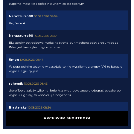
zupełna masakra i obłęd nie wiem co sadzico tym
Nerazzurro90
10.08.2026 08:54
tfu, Serie A
Nerazzurro90
10.08.2026 08:54
BLastersky potrzebowal wejsc na strone bukmachera zeby zrozumiec ze
INter jest faworytem ligi mistrzow
timon
10.08.2026 08:47
W poprzednim sezonie w zasadzie to nie wyszlismy z grupy, 1/16 to baraz o
wyjscie z grupy jest
rchemik
10.08.2026 08:46
skoro Tobie zależy tylko na Serie A, a w europie znowu odegrać padake po
wyjsciu z grupy, to wspólczuje horyzontu
Blastersky
10.08.2026 08:34
Nie wiem co wy tak panikujcie z tymi transferami. Wg bukmacherów
ARCHIWUM SHOUTBOXA
jesteśmy Zdecydowanym faworytem do wygrania ligi na ten moment mimo
tych "wspaniałych" transferów naszych rywali. Inter 1.9 Napoli 6 Juve 6.5
Milan 7.5...