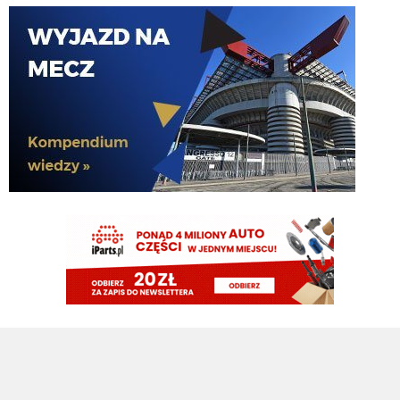
Kielben
10.08.2026 08:10
kolejny wynalazek z Ligue 1... dajcie spokój
Rebelde
10.08.2026 07:57
Patrzac na jego statystki, bardziej 2,5mln
Tifosinho
10.08.2026 07:54
Zgaduję, że wyceniany na 25mln euro
timon
10.08.2026 07:33
NOWE: #Inter prowadzi rozmowy z AJ Auxerre w sprawie 23-letniego
bocznego obrońcy, Lamine Sy. 🇫🇷
timon
10.08.2026 07:32
Maszyna losująca uległa awarii podobno, więc Ausilio wrócił do tego co
potrafi najlepiej
HB
09.08.2026 22:13
to Ci sie udalo VVujek
HB
09.08.2026 22:13