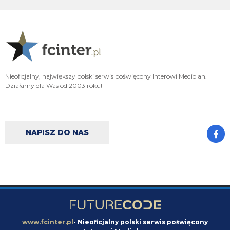
xD
VVujek
09.08.2026 22:05
Do Endra jak ktoś mówi uwierz w siebie , to on pyta czy może uwierzyć w
kogoś innego xd
VVujek
09.08.2026 22:02
Nieoficjalny, największy polski serwis poświęcony Interowi Mediolan.
Działamy dla Was od 2003 roku!
Jedyny człowiek który nie ma szacunku nawet sam do siebie
VVujek
09.08.2026 22:02
Endru wyzywający ludzi od kretynów itp to takie komiczne
NAPISZ DO NAS
VVujek
09.08.2026 22:00
Lepsze to niż błagać o powrót do grupy z której cię wyebali Xd
Nerazzurro90
09.08.2026 21:51
Miłośnik i wielbiciel wielkich murzynów sidibe singo pepe a teraz Norton
cuffy oto niejaki wujek, sodomitax zboczeniec
Endru
09.08.2026 21:31
www.fcinter.pl
- Nieoficjalny polski serwis poświęcony
I dalej chcą, a ty kretynie chciałes sidibe i pepe