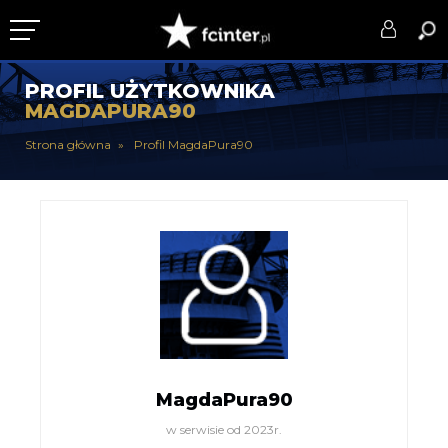
KLUB
PROFIL UŻYTKOWNIKA
MAGDAPURA90
DRUŻYNA
Strona główna
Profil MagdaPura90
SERIE A
PUCHARY
DLA TIFOSICH
SERWIS
MagdaPura90
w serwisie od 2023r.