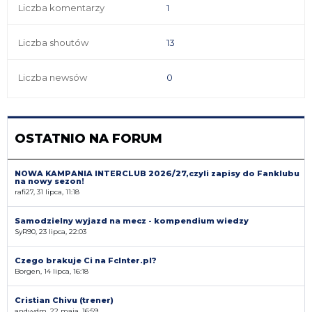
Liczba komentarzy
1
Liczba shoutów
13
Liczba newsów
0
OSTATNIO NA FORUM
NOWA KAMPANIA INTERCLUB 2026/27,czyli zapisy do Fanklubu
na nowy sezon!
rafi27, 31 lipca, 11:18
Samodzielny wyjazd na mecz - kompendium wiedzy
SyR90, 23 lipca, 22:03
Czego brakuje Ci na FcInter.pl?
Borgen, 14 lipca, 16:18
Cristian Chivu (trener)
andyvdm, 22 maja, 16:59