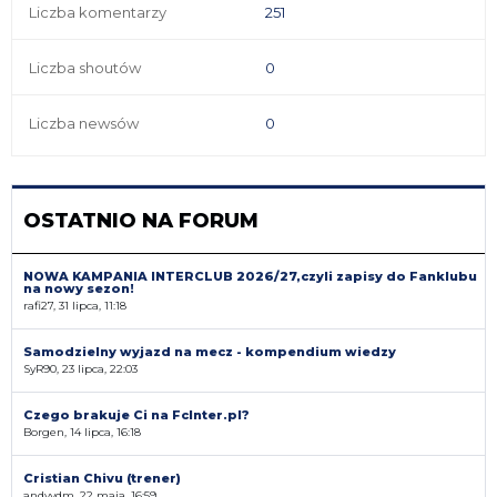
Liczba komentarzy
251
Liczba shoutów
0
Liczba newsów
0
OSTATNIO NA FORUM
NOWA KAMPANIA INTERCLUB 2026/27,czyli zapisy do Fanklubu
na nowy sezon!
rafi27, 31 lipca, 11:18
Samodzielny wyjazd na mecz - kompendium wiedzy
SyR90, 23 lipca, 22:03
Czego brakuje Ci na FcInter.pl?
Borgen, 14 lipca, 16:18
Cristian Chivu (trener)
andyvdm, 22 maja, 16:59