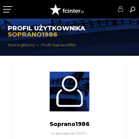
KLUB
PROFIL UŻYTKOWNIKA
SOPRANO1986
DRUŻYNA
Strona główna
Profil Soprano1986
SERIE A
PUCHARY
DLA TIFOSICH
SERWIS
Soprano1986
w serwisie od 2007r.