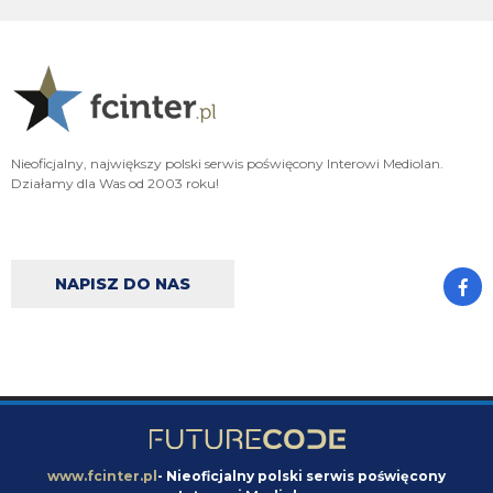
Tak miało być wszystko na spokojnie że zaraz się zestaw wszystko a my
nadal nic nie robimy. Jeżeli wierzyć tym wszystkim doniesienia to po co my
w ogóle negocjowaliśmy i staraliśmy się o Romero jeżeli siedzieli że bez
pozbycia się Pavarda on nie przyjdzie. Liczyli na to że on będzie czekała do
ostatnich minut okienka
Cny
07.08.2026 09:16
Niestety ROmero coraz bliżej Atletico, zaczynam mieć obawy o kasowanie
konta. Spokój nic nie dał, a tak niektórzy doradzają, aby spokojnie czekać,
Nieoficjalny, największy polski serwis poświęcony Interowi Mediolan.
jeszcze trzy tygodnie merkato
Działamy dla Was od 2003 roku!
Cny
07.08.2026 09:00
Dzień dobry. Jak mija pogodny sierpniowy poranek? Czy Pan Bartman
powróci? Jak wygląa sprawa wenerycznego runa? Czy wszystkie matki
miały jednak spokojną noc? Flaga na płocie, czy w szufladzie? ... SB było na
NAPISZ DO NAS
prawdę fajne przez weekend
Claudio
07.08.2026 00:42
https://satkurier.pl/news/252170/gdzie-ogladac-pilke-nozna-w-sezonie-
202627-pelny-wykaz.html
Claudio
07.08.2026 00:42
tu sie zgodze. O przebudowie obrony juz pisalem 2 lata temu
www.fcinter.pl
- Nieoficjalny polski serwis poświęcony