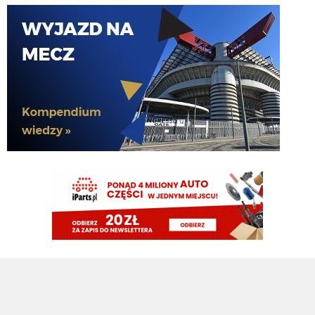
HB
07.08.2026 10:08
Celtic weźmie tego egipskiego Hassana
timon
07.08.2026 09:53
Te negocjacje z Romero to musial byc fejk. Ciekawe z kim teraz beda scieme
walic
timon
07.08.2026 09:51
Zrobilismy 1,3 transferu czyli jednego goscia na bramke i 0,3 obroncy(bo
wiecej raczej dostepny nie bedzie)
timon
07.08.2026 09:50
A w czerwcu wydawalo sie, ze nasi ida szybko po 3-4 transfery(bramkarz,
Palestra, Solet i ktos na srodek), zeby dac Chivu komfort pracy a tu mamy fejk
mercato
Sub-Zero
07.08.2026 09:27
@Fabrizio Romano
Atlético Madrid przygotowuje nową oficjalną ofertę za Cuti Romero jako wyraźni f
Rozmowy trwają po stronie zarówno klubu, jak i zawodnika, Atléti są na czele, a Cu
pluto11
07.08.2026 09:21