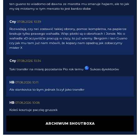
ten guano to wiadomo od dawna ze marotta mu smaruje hajsem, ale to jak
my się miotamy w tym mercato to jest bardzo słabe
Cny
07.08.2026 10:39
Rozważają, czy nei zostawić takiej obrony, pomoc kompletna, na papierze
brakuje tylko prawego wahadła. Więc plotki są o obrońcach i Jonsie. Nic o
wahadle xD oczywiśćie pracują w ciszy, to już wiemy. Bergoim i ten Guano
czy jak mu tam już nam mówili, że kopary nam opadną jak zobaczymy
mister X
Cny
07.08.2026 10:34
Taki transfer na miarę pozostania Pio rok temu
Sukces dyrektorów
HB
07.08.2026 10:11
Ale stankovica to bym jednak liczył jako transfer
HB
07.08.2026 10:08
Koleś kosztuje paczkę gruszek
HB
07.08.2026 10:08
ARCHIWUM SHOUTBOXA
Szkoda że Inter się nim nie interesował