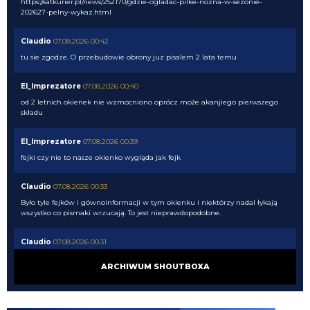
https://satkurier.pl/news/252170/gdzie-ogladac-pilke-nozna-w-sezonie-
202627-pelny-wykaz.html
Claudio
07.08.2026 00:42
tu sie zgodze. O przebudowie obrony juz pisalem 2 lata temu
El_Imprezatore
07.08.2026 00:40
od 2 letnich okienek nie wzmocniono oprócz może akanjiego pierwszego
składu
El_Imprezatore
07.08.2026 00:39
fejki czy nie to nasze okienko wygląda jak fejk
Claudio
07.08.2026 00:33
Było tyle fejków i gównoinformacji w tym okienku i niektórzy nadal łykają
wszystko co pismaki wrzucają. To jest nieprawdopodobne.
Claudio
07.08.2026 00:31
no tak napewno my wiemy co Chivu myśli....
ARCHIWUM SHOUTBOXA
El_Imprezatore
07.08.2026 00:09
tak na pewno Chivu tak uznał XD