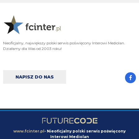
FENDI_SOSA
06.08.2026 22:15
A np jakby mieć wybierać jak cos czy hasto czy romero to wole Włocha ad
FENDI_SOSA
06.08.2026 22:15
Ważniejsze mamy pozycje do obstawienia
Nieoficjalny, największy polski serwis poświęcony Interowi Mediolan.
FENDI_SOSA
06.08.2026 22:15
Działamy dla Was od 2003 roku!
Ten romero niby ok ale nie ma na niego ciśnienia i tak
Nerazzurro90
06.08.2026 21:59
Jones to juz dawno ma w dupie azalio tego całego od stycznia go ściąga i
NAPISZ DO NAS
nie może
chonciak
06.08.2026 21:55
Odejdzie Pavard to przyjdzie romero. Odejdzie asslani i frattesi to może
przyjdzie curtis jones
chonciak
06.08.2026 21:54
Rebelde jaki plac budowy ?XD Nikt budowy nie rozpoczął w tym sezonie xd
Oni tylko podmieniają materiały.
www.fcinter.pl
- Nieoficjalny polski serwis poświęcony
Interowi Mediolan