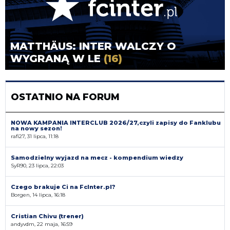
MATTHÄUS: INTER WALCZY O
WYGRANĄ W LE
(16)
OSTATNIO NA FORUM
NOWA KAMPANIA INTERCLUB 2026/27,czyli zapisy do Fanklubu
na nowy sezon!
rafi27, 31 lipca, 11:18
Samodzielny wyjazd na mecz - kompendium wiedzy
SyR90, 23 lipca, 22:03
Czego brakuje Ci na FcInter.pl?
Borgen, 14 lipca, 16:18
Cristian Chivu (trener)
andyvdm, 22 maja, 16:59