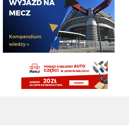
Nerazzurro90
07.08.2026 13:34
tego nigdy sie nie dowiemy. Wedlug mediow to pedały z bergamo nawet nie
raczyly odpowiedzieć
jaszczomb
07.08.2026 13:33
50 zostalo odrzucone (wg mediow)
Nerazzurro90
07.08.2026 13:32
skad cena 55 mln euro, tak z ciekawosci
jaszczomb
07.08.2026 13:32
bo obaj sie psami okazali
jaszczomb
07.08.2026 13:31
jak juz w
siano to lepiej w
40 niz 55
jaszczomb
07.08.2026 13:30
dokl, lookman za 55 mln to bylby turbo trasnfer
Nerazzurro90
07.08.2026 13:30