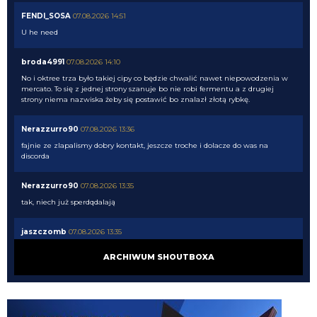
FENDI_SOSA
07.08.2026 14:51
U he need
broda4991
07.08.2026 14:10
No i oktree trza było takiej cipy co będzie chwalić nawet niepowodzenia w
mercato. To się z jednej strony szanuje bo nie robi fermentu a z drugiej
strony niema nazwiska żeby się postawić bo znalazł złotą rybkę.
Nerazzurro90
07.08.2026 13:36
fajnie ze zlapalismy dobry kontakt, jeszcze troche i dolacze do was na
discorda
Nerazzurro90
07.08.2026 13:35
tak, niech już sperdqdalają
jaszczomb
07.08.2026 13:35
przynajmniej jest koniec wspanialych relacji z atalanta
ARCHIWUM SHOUTBOXA
Nerazzurro90
07.08.2026 13:35
ale co tam. Azalio zastukał podobnie do drzwi rok pozniej i został wyruchany
w kazda dziure