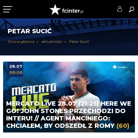
KLUB
PETAR SUCIĆ
DRUŻYNA
Strona główna
aktualności
Petar Sucić
SERIE A
PUCHARY
28.07
00:00
DLA TIFOSICH
SERWIS
MERCATO LIVE 28.07 (21:25) HERE WE
GO! JOHN STONES PRZECHODZI DO
INTERU! // AGENT MANCINIEGO:
CHCIAŁEM, BY ODSZEDŁ Z ROMY
(60)