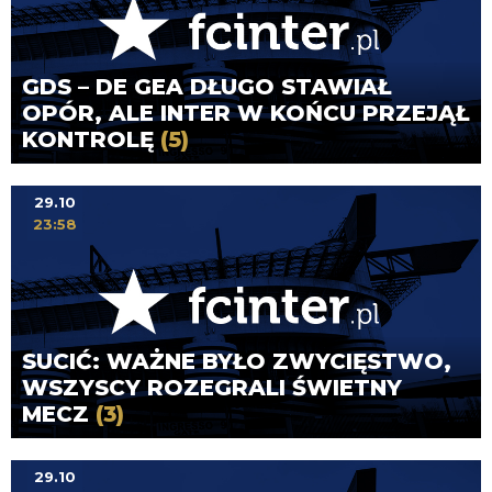
GDS – DE GEA DŁUGO STAWIAŁ
OPÓR, ALE INTER W KOŃCU PRZEJĄŁ
KONTROLĘ
(5)
29.10
23:58
SUCIĆ: WAŻNE BYŁO ZWYCIĘSTWO,
WSZYSCY ROZEGRALI ŚWIETNY
MECZ
(3)
29.10