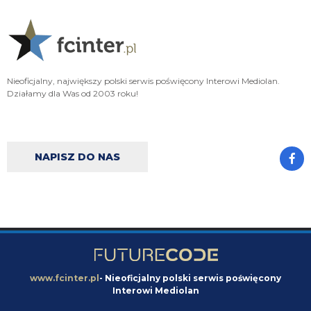
przeciez nawet nie zamierzalem byc zlosliwy
Nerazzurro90
07.08.2026 13:30
Ale nie przejmuj sie, wpadki sie zdarzają każdemu.
Nieoficjalny, największy polski serwis poświęcony Interowi Mediolan.
jaszczomb
07.08.2026 13:29
Działamy dla Was od 2003 roku!
conajmniej 120
Nerazzurro90
07.08.2026 13:27
a mogl byc Openda za 60 baniek czy ile tam :(
NAPISZ DO NAS
Nerazzurro90
07.08.2026 13:27
No
jaszczomb
07.08.2026 13:26
nie ma co
jaszczomb
07.08.2026 13:26
www.fcinter.pl
- Nieoficjalny polski serwis poświęcony
wybitna kariera lookmana u nas
Interowi Mediolan