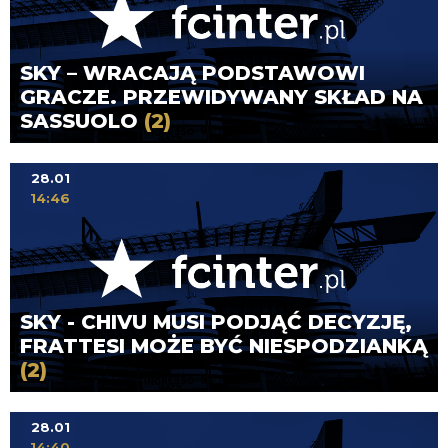
SKY – WRACAJĄ PODSTAWOWI
GRACZE. PRZEWIDYWANY SKŁAD NA
SASSUOLO
(2)
28.01
14:46
SKY - CHIVU MUSI PODJĄĆ DECYZJĘ,
FRATTESI MOŻE BYĆ NIESPODZIANKĄ
(2)
28.01
14:40