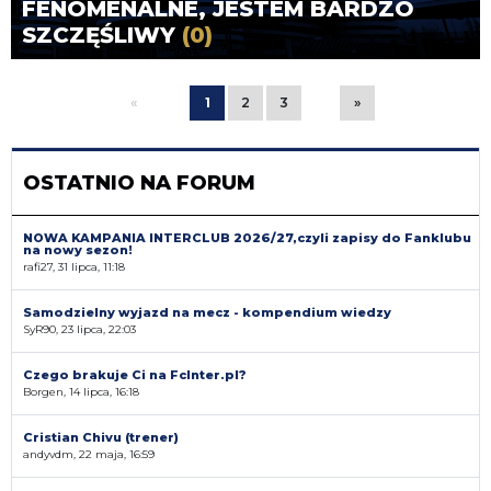
FENOMENALNE, JESTEM BARDZO
SZCZĘŚLIWY
(0)
«
1
2
3
»
OSTATNIO NA FORUM
NOWA KAMPANIA INTERCLUB 2026/27,czyli zapisy do Fanklubu
na nowy sezon!
rafi27, 31 lipca, 11:18
Samodzielny wyjazd na mecz - kompendium wiedzy
SyR90, 23 lipca, 22:03
Czego brakuje Ci na FcInter.pl?
Borgen, 14 lipca, 16:18
Cristian Chivu (trener)
andyvdm, 22 maja, 16:59