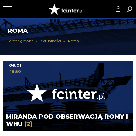
KLUB
ROMA
DRUŻYNA
Strona główna
aktualności
Roma
SERIE A
PUCHARY
06.01
13:50
DLA TIFOSICH
SERWIS
MIRANDA POD OBSERWACJĄ ROMY I
WHU
(2)