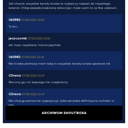
Jak chcecie wszystkie kanały świata to wystarczy napisać do niejakiego
kotanio. Chłop posiada kradziona telewizję i może wam to za free załatwić.
Uki1982
07.08.2026 23:09
Ty tez...
jaszczomb
07.08.2026 23:00
ale masz zayebiscie mocna psychike
Uki1982
07.08.2026 22:45
Nie trzeba promocji mam taką tv wszystkie kanaly swiata sportowe itd
G3nesis
07.08.2026 20:47
Bierzmy go, nic lepszego nie znajdziemy
G3nesis
07.08.2026 20:47
Nie chcą go ponownie wypożyczyć, tylko sprzedaż definitywna wchodzi w
grę
ARCHIWUM SHOUTBOXA
G3nesis
07.08.2026 20:47
Cancelo wrócił do Al Hilal