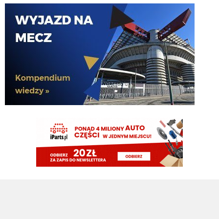
Nerazzurro90
07.08.2026 19:42
Botmon publicznie czci zmarlego bandyte piscitelliego brak slow obraz
nedzy i rozpaczy
G3nesis
07.08.2026 19:15
Jak tam Adriano, co słychać
G3nesis
07.08.2026 19:15
Hehe 😁
FENDI_SOSA
07.08.2026 18:56
Adriano ty already dead a nie forever he xd
FENDI_SOSA
07.08.2026 18:56
Oleeks ciśnij go he
Adriano_forever
07.08.2026 18:30
mnie też zbanował za danie reakcji haha na jego ostatnie stanowisko które
było ostatnie ostatnim ostatniejsze i najostatniejsze
Adriano_forever
07.08.2026 18:29