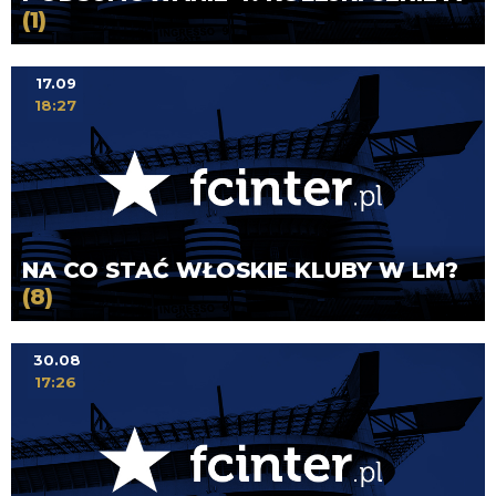
(1)
17.09
18:27
NA CO STAĆ WŁOSKIE KLUBY W LM?
(8)
30.08
17:26