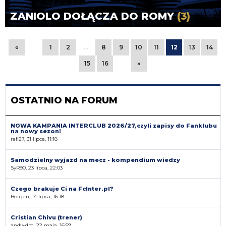
ZANIOLO DOŁĄCZA DO ROMY
(3)
«
1
2
…
8
9
10
11
12
13
14
15
16
»
OSTATNIO NA FORUM
NOWA KAMPANIA INTERCLUB 2026/27,czyli zapisy do Fanklubu
na nowy sezon!
rafi27, 31 lipca, 11:18
Samodzielny wyjazd na mecz - kompendium wiedzy
SyR90, 23 lipca, 22:03
Czego brakuje Ci na FcInter.pl?
Borgen, 14 lipca, 16:18
Cristian Chivu (trener)
andyvdm, 22 maja, 16:59