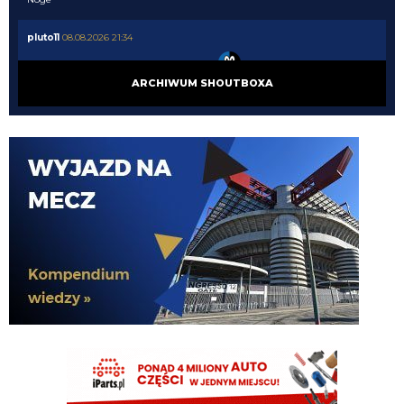
pluto11
08.08.2026 21:34
Chłop ma 37 lat jedyne co może urwać to
nife albo ahillesa
ARCHIWUM SHOUTBOXA
Rafi23
08.08.2026 21:15
Oglądam PSV, Perisic dupy nie urywa
Piotrek85
08.08.2026 19:18
Dołożę do wahadłowego😃
HB
08.08.2026 18:56
Piotrek na co wydasz te pieniądze?
Piotrek85
08.08.2026 18:16
Raczej nie będą to duże kwoty.
Piotrek85
08.08.2026 18:15
Colidio przechodzi do Vasco. Chyba mamy jakiś procent odsprzedaży.
Cyrax
08.08.2026 17:31