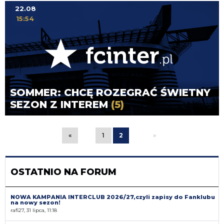
22.08
15:54
SOMMER: CHCĘ ROZEGRAĆ ŚWIETNY
SEZON Z INTEREM
(5)
«
1
2
»
OSTATNIO NA FORUM
NOWA KAMPANIA INTERCLUB 2026/27,czyli zapisy do Fanklubu
na nowy sezon!
rafi27, 31 lipca, 11:18