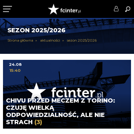
KLUB
SEZON 2025/2026
DRUŻYNA
Strona główna
aktualności
sezon 2025/2026
SERIE A
PUCHARY
24.08
15:40
DLA TIFOSICH
SERWIS
CHIVU PRZED MECZEM Z TORINO:
CZUJĘ WIELKĄ
ODPOWIEDZIALNOŚĆ, ALE NIE
STRACH
(3)