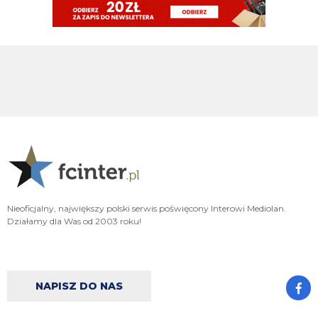
robi więcej w kilka minut niż LH przez cały pobyt w Interze
Cyrax
08.08.2026 17:30
Taki Olise dla ubogich
Orzeu
08.08.2026 17:29
Diouf naprawdę tak dobrze wygląda na wahadle?
Orzeu
08.08.2026 17:29
i jak tam ten meczyk dzisiaj wyglądał?
Cyrax
08.08.2026 16:38
Zmienili taktykę. Już nawet się nie dogadują
Nieoficjalny, największy polski serwis poświęcony Interowi Mediolan.
Działamy dla Was od 2003 roku!
Chuchu
08.08.2026 16:36
Z kim się Inter dziś dogadał?
Tifosinho
08.08.2026 16:02
NAPISZ DO NAS
0 celnych strzałów robi wrażenie