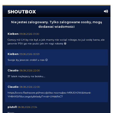
SHOUTBOX
Nie jesteś zalogowany. Tylko zalogowane osoby, mogą
dodawać wiadomości
Kielben
09.08.2026 01:00
Gorszy niż LH by nie był, a jak mamy nie wziąć nikogo, to już wolę Ivana, ale
pewnie PSV go nie puści jak im rogi robotę 😁
Kielben
09.08.2026 00:59
Swoje by jeszcze zrobił u nas 😉
Claudio
08.08.2026 22:00
37 latek najlepszy na boisku....
Claudio
08.08.2026 22:00
https://www.flashscore.pl/mecz/pilka-nozna/psv-M9UEHJWi/sittard-
YH8HX5iP/szczegoly/sklady/?mid=UHdsRvC7
pluto11
08.08.2026 21:34
Noge