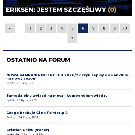
ERIKSEN: JESTEM SZCZĘŚLIWY
(0)
«
1
2
3
4
5
6
7
8
9
10
»
OSTATNIO NA FORUM
NOWA KAMPANIA INTERCLUB 2026/27,czyli zapisy do Fanklubu
na nowy sezon!
rafi27, 31 lipca, 11:18
Samodzielny wyjazd na mecz - kompendium wiedzy
SyR90, 23 lipca, 22:03
Czego brakuje Ci na FcInter.pl?
Borgen, 14 lipca, 16:18
Cristian Chivu (trener)
andyvdm, 22 maja, 16:59