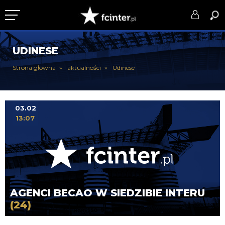
KLUB
UDINESE
DRUŻYNA
Strona główna
aktualności
Udinese
SERIE A
PUCHARY
03.02
13:07
DLA TIFOSICH
SERWIS
AGENCI BECAO W SIEDZIBIE INTERU
(24)