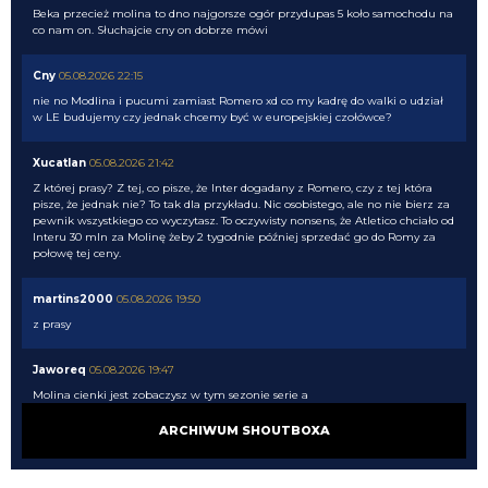
Beka przecież molina to dno najgorsze ogór przydupas 5 koło samochodu na
co nam on. Słuchajcie cny on dobrze mówi
Cny
05.08.2026 22:15
nie no Modlina i pucumi zamiast Romero xd co my kadrę do walki o udział
w LE budujemy czy jednak chcemy być w europejskiej czołówce?
Xucatlan
05.08.2026 21:42
Z której prasy? Z tej, co pisze, że Inter dogadany z Romero, czy z tej która
pisze, że jednak nie? To tak dla przykładu. Nic osobistego, ale no nie bierz za
pewnik wszystkiego co wyczytasz. To oczywisty nonsens, że Atletico chciało od
Interu 30 mln za Molinę żeby 2 tygodnie później sprzedać go do Romy za
połowę tej ceny.
martins2000
05.08.2026 19:50
z prasy
Jaworeq
05.08.2026 19:47
Molina cienki jest zobaczysz w tym sezonie serie a
ARCHIWUM SHOUTBOXA
Xucatlan
05.08.2026 19:46
Skąd wiesz?