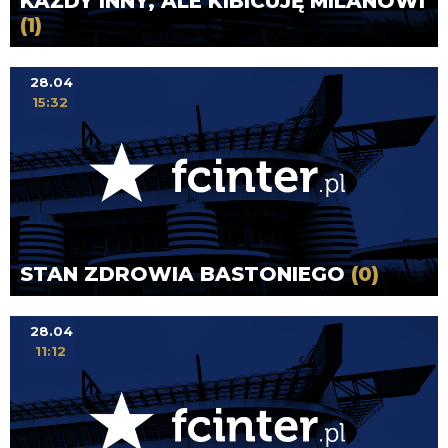
KAŻDY INNY, ALE KIBICUJĘ MILANOWI
(1)
28.04
15:32
STAN ZDROWIA BASTONIEGO
(0)
28.04
11:12