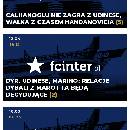
CALHANOGLU NIE ZAGRA Z UDINESE,
WALKA Z CZASEM HANDANOVICIA
(5)
12.04
18:12
DYR. UDINESE, MARINO: RELACJE
DYBALI Z MAROTTĄ BĘDĄ
DECYDUJĄCE
(2)
16.03
06:23