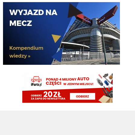
martins2000
05.08.2026 19:45
Ausilio jak pytał o Molinę to 30 chcieli
timon
05.08.2026 19:44
Zarobkami wyszloby podobnie
timon
05.08.2026 19:44
Molina niby za 13mln plus 4 bonusy. Jak mialbym te 40mln to wolalbym za
to wziac dwojke Lucumi- Molina i mamy kadre gotową
martins2000
05.08.2026 19:43
AusilioOut
ragnar
05.08.2026 19:42
Ostatnie dwa sezony połowę opuścił, wcześniej grał prawie wszystko, o
dziwo w pl ostatnie 4 sezony tylko 2 czerwone...a niby taka nagonka ile to
czerwonych nie łapie romero
martins2000
05.08.2026 19:42
i by tak czekał do dziś