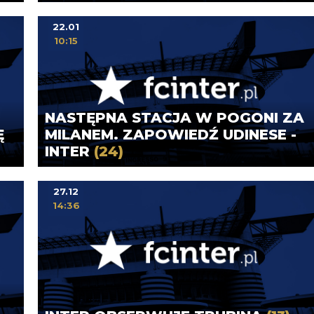
22.01
10:15
NASTĘPNA STACJA W POGONI ZA
Ę
MILANEM. ZAPOWIEDŹ UDINESE -
INTER
(24)
27.12
14:36