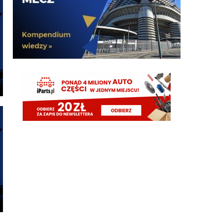
G3nesis
07.08.2026 19:15
Hehe 😁
FENDI_SOSA
07.08.2026 18:56
Adriano ty already dead a nie forever he xd
FENDI_SOSA
07.08.2026 18:56
Oleeks ciśnij go he
Adriano_forever
07.08.2026 18:30
mnie też zbanował za danie reakcji haha na jego
ostatnie stanowisko które było ostatnie ostatnim
ostatniejsze i najostatniejsze
Adriano_forever
07.08.2026 18:29
don korleone polskiej kibolki
Adriano_forever
07.08.2026 18:29
typ jest odklejony