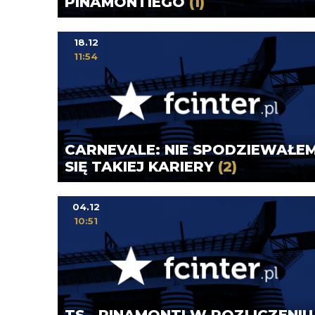
PINAMONTIEGO
(1)
18.12
11:54
CARNEVALE: NIE SPODZIEWAŁE
SIĘ TAKIEJ KARIERY
(2)
04.12
10:51
TS - PINAMONTI W ROZLICZENIU