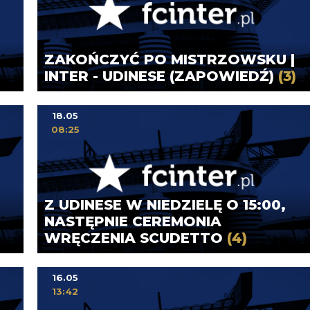
ZAKOŃCZYĆ PO MISTRZOWSKU |
INTER - UDINESE (ZAPOWIEDŹ)
(3)
18.05
08:25
Z UDINESE W NIEDZIELĘ O 15:00,
NASTĘPNIE CEREMONIA
WRĘCZENIA SCUDETTO
(4)
16.05
13:42