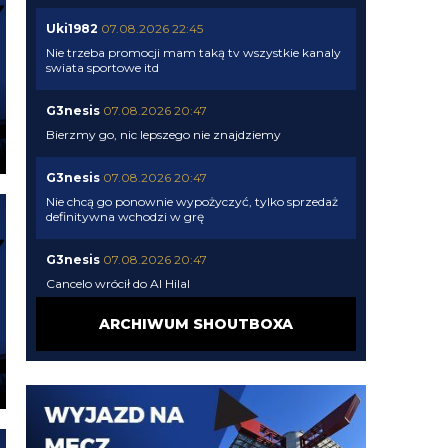
Uki1982
07.08.2026 22:45
Nie trzeba promocji mam taką tv wszystkie kanaly
swiata sportowe itd
G3nesis
07.08.2026 20:47
Bierzmy go, nic lepszego nie znajdziemy
G3nesis
07.08.2026 20:47
Nie chcą go ponownie wypożyczyć, tylko sprzedaż
definitywna wchodzi w grę
G3nesis
07.08.2026 20:47
Cancelo wrócił do Al Hilal
ARCHIWUM SHOUTBOXA
Nerazzurro90
07.08.2026 19:42
Botmon publicznie czci zmarlego bandyte
piscitelliego brak slow obraz nedzy i rozpaczy
G3nesis
07.08.2026 19:15
Jak tam Adriano, co słychać