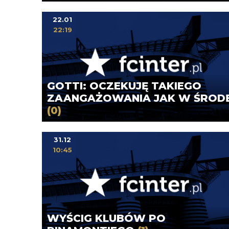
22.01
22:19
GOTTI: OCZEKUJĘ TAKIEGO
ZAANGAŻOWANIA JAK W ŚROD
(0)
31.12
10:45
WYŚCIG KLUBÓW PO