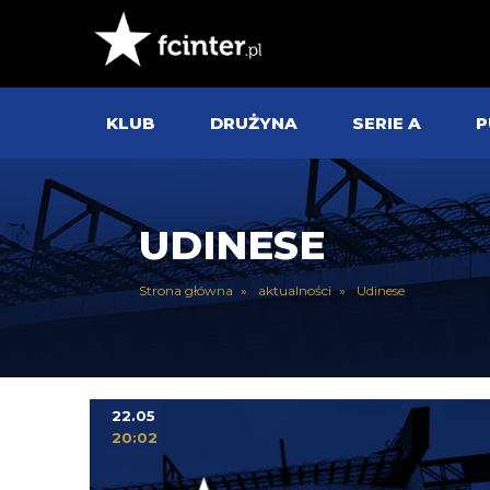
KLUB
DRUŻYNA
SERIE A
P
UDINESE
Strona główna
aktualności
Udinese
22.05
20:02