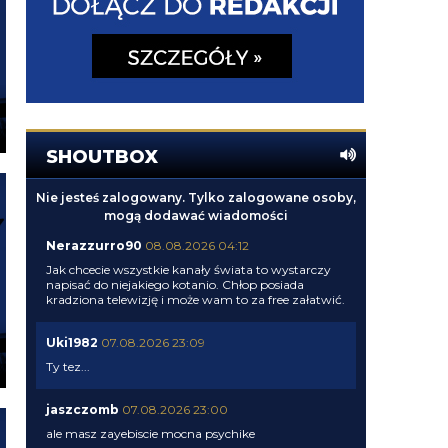
SHOUTBOX
Nie jesteś zalogowany. Tylko zalogowane osoby,
mogą dodawać wiadomości
Nerazzurro90
08.08.2026 04:12
Jak chcecie wszystkie kanały świata to wystarczy
napisać do niejakiego kotanio. Chłop posiada
kradziona telewizję i może wam to za free załatwić.
Uki1982
07.08.2026 23:09
Ty tez...
jaszczomb
07.08.2026 23:00
ale masz zayebiscie mocna psychike