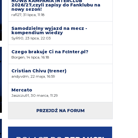
NOWA KAMPANIA INTERCLUB
2026/27,czyli zapisy do Fanklubu na
nowy sezon!
rafi27, 31 lipca, 11:18
Samodzielny wyjazd na mecz -
kompendium wiedzy
SyR90, 23 lipca, 22:03
Czego brakuje Ci na FcInter.pl?
Borgen, 14 lipca, 16:18
Cristian Chivu (trener)
andyvdm, 22 maja, 16:59
Mercato
Jaszczu91, 30 marca, 11:29
PRZEJDŹ NA FORUM