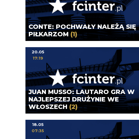
CONTE: POCHWAŁY NALEŻĄ SIĘ
PIŁKARZOM
(1)
20.05
17:19
JUAN MUSSO: LAUTARO GRA W
NAJLEPSZEJ DRUŻYNIE WE
WŁOSZECH
(2)
18.05
07:35