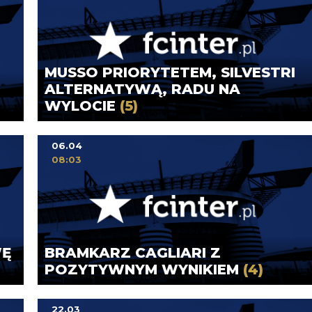
MUSSO PRIORYTETEM, SILVESTRI
ALTERNATYWĄ, RADU NA
WYLOCIE
(5)
06.04
08:03
WĘ
BRAMKARZ CAGLIARI Z
POZYTYWNYM WYNIKIEM
(4)
22.03