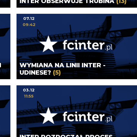
INTER OBSERWUJE TRUBINA
(13)
07.12
09:42
M
WYMIANA NA LINII INTER -
UDINESE?
(5)
03.12
11:55
INTER ROZPOCZĄŁ PROCES