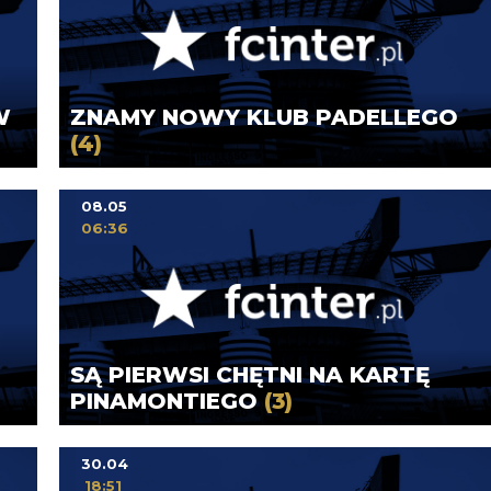
W
ZNAMY NOWY KLUB PADELLEGO
(4)
08.05
06:36
SĄ PIERWSI CHĘTNI NA KARTĘ
PINAMONTIEGO
(3)
30.04
18:51