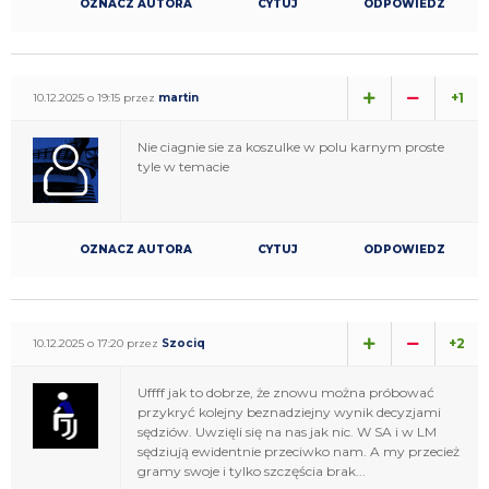
OZNACZ AUTORA
CYTUJ
ODPOWIEDZ
+1
10.12.2025 o 19:15 przez
martin
Nie ciagnie sie za koszulke w polu karnym proste
tyle w temacie
OZNACZ AUTORA
CYTUJ
ODPOWIEDZ
+2
10.12.2025 o 17:20 przez
Szociq
Uffff jak to dobrze, że znowu można próbować
przykryć kolejny beznadziejny wynik decyzjami
sędziów. Uwzięli się na nas jak nic. W SA i w LM
sędziują ewidentnie przeciwko nam. A my przecież
gramy swoje i tylko szczęścia brak...