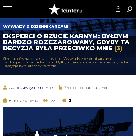
KLUB
WYWIADY Z DZIENNIKARZAMI
EKSPERCI O RZUCIE KARNYM: BYŁBYM
DRUŻYNA
BARDZO ROZCZAROWANY, GDYBY TA
DECYZJA BYŁA PRZECIWKO MNIE
(3)
SERIE A
Strona główna
aktualności
Wywiady z dziennikarzami
Eksperci o rzucie karnym: Byłbym bardzo rozczarowany, gdyby ta
PUCHARY
decyzja była przeciwko mnie
DLA TIFOSICH
Autor:
AlwaysRemember
Źródło: football-italia.net
SERWIS
8 miesięcy temu
1339
3