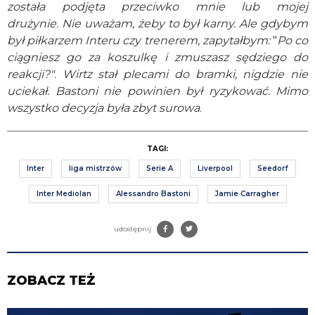
została podjęta przeciwko mnie lub mojej
drużynie. Nie uważam, żeby to był karny. Ale gdybym
był piłkarzem Interu czy trenerem, zapytałbym:
"
Po co
ciągniesz go za koszulkę i zmuszasz sędziego do
reakcji?"
.
Wirtz stał plecami do bramki, nigdzie nie
uciekał. Bastoni nie powinien był ryzykować. Mimo
wszystko decyzja była zbyt surowa
.
TAGI:
Inter
liga mistrzów
Serie A
Liverpool
Seedorf
Inter Mediolan
Alessandro Bastoni
Jamie Carragher
udostępnij
ZOBACZ TEŻ