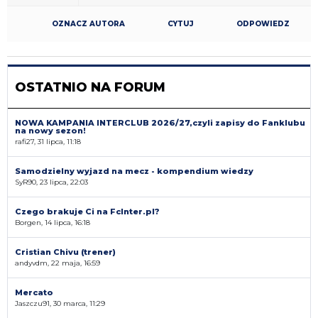
OZNACZ AUTORA
CYTUJ
ODPOWIEDZ
OSTATNIO NA FORUM
NOWA KAMPANIA INTERCLUB 2026/27,czyli zapisy do Fanklubu
na nowy sezon!
rafi27, 31 lipca, 11:18
Samodzielny wyjazd na mecz - kompendium wiedzy
SyR90, 23 lipca, 22:03
Czego brakuje Ci na FcInter.pl?
Borgen, 14 lipca, 16:18
Cristian Chivu (trener)
andyvdm, 22 maja, 16:59
Mercato
Jaszczu91, 30 marca, 11:29