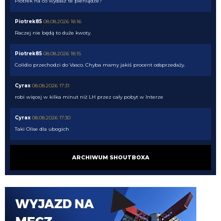
Piotrek na co wydasz te pieniądze?
Piotrek85
08.08.2026 18:16
Raczej nie będą to duże kwoty.
Piotrek85
08.08.2026 18:15
Colidio przechodzi do Vasco. Chyba mamy jakiś procent odsprzedaży.
Cyrax
08.08.2026 17:31
robi więcej w kilka minut niż LH przez cały pobyt w Interze
Cyrax
08.08.2026 17:30
Taki Olise dla ubogich
Orzeu
08.08.2026 17:29
ARCHIWUM SHOUTBOXA
Diouf naprawdę tak dobrze wygląda na wahadle?
Orzeu
08.08.2026 17:29
i jak tam ten meczyk dzisiaj wyglądał?
Cyrax
08.08.2026 16:38