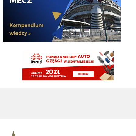
Zmienili taktykę. Już nawet się nie dogadują
Chuchu
08.08.2026 16:36
Z kim się Inter dziś dogadał?
Tifosinho
08.08.2026 16:02
0 celnych strzałów robi wrażenie
Rebelde
08.08.2026 15:48
Mnie bardziej cieszy ich gra, słabo ten Milan wygląda
Tifosinho
08.08.2026 15:29
Nie cieszy przepaść pomiędzy PL a Serie A
martins2000
08.08.2026 15:26
cieszy wynik Milanu...
FENDI_SOSA
08.08.2026 15:05
he
Nerazzurro90
08.08.2026 15:04