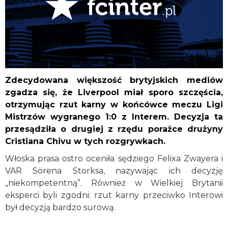
Zdecydowana większość brytyjskich mediów
zgadza się, że Liverpool miał sporo szczęścia,
otrzymując rzut karny w końcówce meczu Ligi
Mistrzów wygranego 1:0 z Interem. Decyzja ta
przesądziła o drugiej z rzędu porażce drużyny
Cristiana Chivu w tych rozgrywkach.
Włoska prasa ostro oceniła sędziego Felixa Zwayera i
VAR Sörena Storksa, nazywając ich decyzję
„niekompetentną”. Również w Wielkiej Brytanii
eksperci byli zgodni: rzut karny przeciwko Interowi
był decyzją bardzo surową.