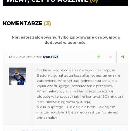
KOMENTARZE
(3)
Nie jesteś zalogowany. Tylko zalogowane osoby, mogą
dodawać wiadomości
+1
10.12.2025 o 19:33 przez
tytusek25
Dodanie czegoś od siebie nie wyklucza tego, że
Bastoni ciągnął go za koszulkę , co jest generalnie
zabronione. W tej sytuacji jedno (aktorzenie) nie
wyklucza drugiego( przekroczenie przepisów).
Winić należy wyłącznie Bastoniego za epicką
głupotę w tej sytuacji jak i jej kontekst( 90 minuta i
stosunkowo niegroźna sytuacja)
Nie kupuje tego. Tu nic się nie broni. Jak dajesz
małpie rewolwer i Cię z niego zastrzeli to nie jest
wina małpy