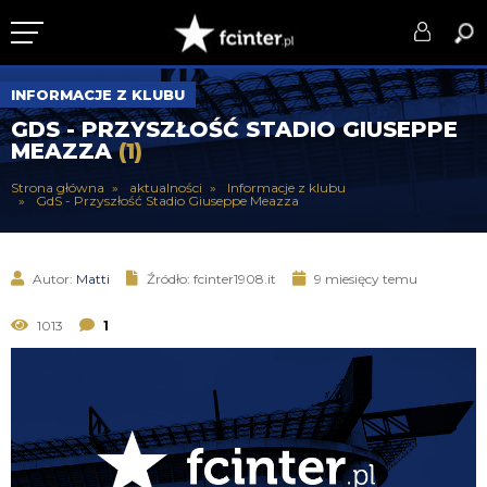
KLUB
INFORMACJE Z KLUBU
GDS - PRZYSZŁOŚĆ STADIO GIUSEPPE
DRUŻYNA
MEAZZA
(1)
SERIE A
Strona główna
aktualności
Informacje z klubu
GdS - Przyszłość Stadio Giuseppe Meazza
PUCHARY
DLA TIFOSICH
Autor:
Matti
Źródło: fcinter1908.it
9 miesięcy temu
SERWIS
1013
1