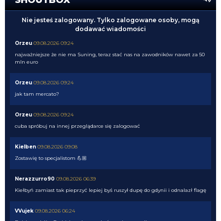
Nie jesteś zalogowany. Tylko zalogowane osoby, mogą
dodawać wiadomości
Orzeu
09.08.2026 09:24
najważniejsze że nie ma Suning, teraz stać nas na zawodników nawet za 50
mln euro
Orzeu
09.08.2026 09:24
jak tam mercato?
Orzeu
09.08.2026 09:24
cuba spróbuj na innej przeglądarce się zalogować
Kielben
09.08.2026 09:08
Zostawię to specjalistom 💪🏼
Nerazzurro90
09.08.2026 06:39
Kiełbyń zamiast tak pieprzyć lepiej byś ruszył dupę do gdynii i odnalazł flagę
VVujek
09.08.2026 06:24