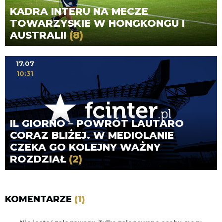
KADRA INTERU NA MECZE
TOWARZYSKIE W HONGKONGU I
AUSTRALII
(8)
17.07
10:31
IL GIORNO – POWRÓT LAUTARO
CORAZ BLIŻEJ. W MEDIOLANIE
CZEKA GO KOLEJNY WAŻNY
ROZDZIAŁ
(2)
KOMENTARZE
(1)