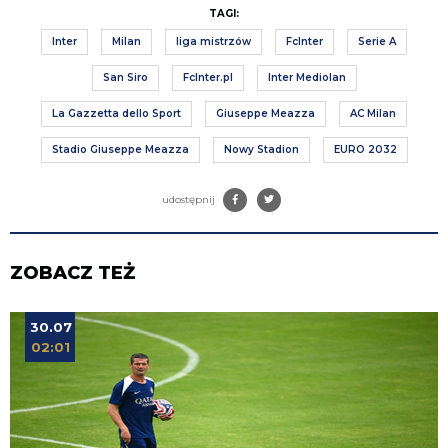
TAGI:
Inter
Milan
liga mistrzów
FcInter
Serie A
San Siro
FcInter.pl
Inter Mediolan
La Gazzetta dello Sport
Giuseppe Meazza
AC Milan
Stadio Giuseppe Meazza
Nowy Stadion
EURO 2032
udostępnij
ZOBACZ TEŻ
30.07
02:01