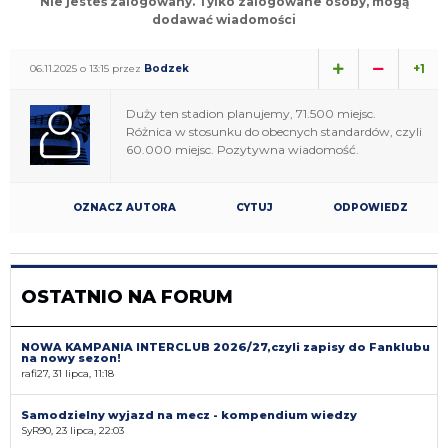
Nie jesteś zalogowany. Tylko zalogowane osoby, mogą
dodawać wiadomości
+1
06.11.2025 o 13:15 przez
Bodzek
Duży ten stadion planujemy, 71.500 miejsc.
Różnica w stosunku do obecnych standardów, czyli
60.000 miejsc. Pozytywna wiadomość.
OZNACZ AUTORA
CYTUJ
ODPOWIEDZ
OSTATNIO NA FORUM
NOWA KAMPANIA INTERCLUB 2026/27,czyli zapisy do Fanklubu
na nowy sezon!
rafi27, 31 lipca, 11:18
Samodzielny wyjazd na mecz - kompendium wiedzy
SyR90, 23 lipca, 22:03