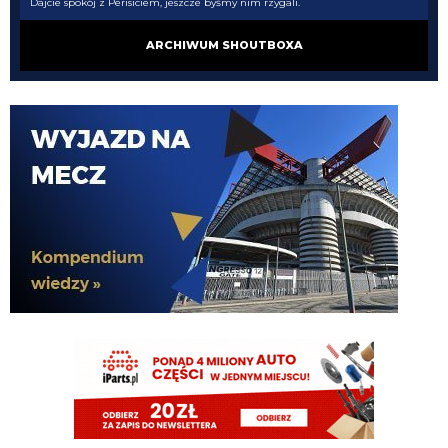
Dajcie spokój z Perisiciem, jeszcze byśmy nim rzygali.
Kielben
09.08.2026 01:00
ARCHIWUM SHOUTBOXA
Gorszy niż LH by nie był, a jak mamy nie wziąć nikogo, to już wolę Ivana, ale
pewnie PSV go nie puści jak im rogi robotę 😁
Kielben
09.08.2026 00:59
Swoje by jeszcze zrobił u nas 😉
Claudio
08.08.2026 22:00
37 latek najlepszy na boisku....
Claudio
08.08.2026 22:00
https://www.flashscore.pl/mecz/pilka-nozna/psv-M9UEHJWi/sittard-
YH8HX5iP/szczegoly/sklady/?mid=UHdsRvC7
pluto11
08.08.2026 21:34
Noge
pluto11
08.08.2026 21:34
Chłop ma 37 lat jedyne co może urwać to
nife albo ahillesa