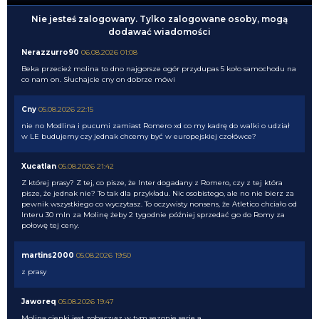
Nie jesteś zalogowany. Tylko zalogowane osoby, mogą
dodawać wiadomości
Nerazzurro90
06.08.2026 01:08
Beka przecież molina to dno najgorsze ogór przydupas 5 koło samochodu na
co nam on. Słuchajcie cny on dobrze mówi
Cny
05.08.2026 22:15
nie no Modlina i pucumi zamiast Romero xd co my kadrę do walki o udział
w LE budujemy czy jednak chcemy być w europejskiej czołówce?
Xucatlan
05.08.2026 21:42
Z której prasy? Z tej, co pisze, że Inter dogadany z Romero, czy z tej która
pisze, że jednak nie? To tak dla przykładu. Nic osobistego, ale no nie bierz za
pewnik wszystkiego co wyczytasz. To oczywisty nonsens, że Atletico chciało od
Interu 30 mln za Molinę żeby 2 tygodnie później sprzedać go do Romy za
połowę tej ceny.
martins2000
05.08.2026 19:50
z prasy
Jaworeq
05.08.2026 19:47
Molina cienki jest zobaczysz w tym sezonie serie a