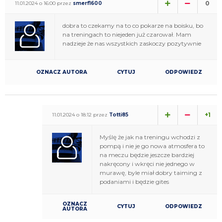
0
11.01.2024 o 16:00 przez
smerf1600
dobra to czekamy na to co pokarze na boisku, bo
na treningach to niejeden już czarował. Mam
nadzieje że nas wszystkich zaskoczy pozytywnie
OZNACZ AUTORA
CYTUJ
ODPOWIEDZ
+1
11.01.2024 o 18:12 przez
Totti85
Myślę że jak na treningu wchodzi z
pompą i nie je go nowa atmosfera to
na meczu będzie jeszcze bardziej
nakręcony i wkręci nie jednego w
murawę, byle miał dobry taiming z
podaniami i będzie gites
OZNACZ
CYTUJ
ODPOWIEDZ
AUTORA