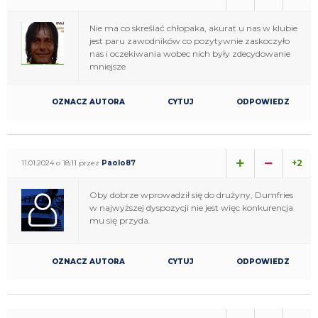
Nie ma co skreślać chłopaka, akurat u nas w klubie
jest paru zawodników co pozytywnie zaskoczyło
nas i oczekiwania wobec nich były zdecydowanie
mniejsze
OZNACZ AUTORA
CYTUJ
ODPOWIEDZ
+2
11.01.2024 o 18:11 przez
Paolo87
Oby dobrze wprowadził się do drużyny, Dumfries
w najwyższej dyspozycji nie jest więc konkurencja
mu się przyda.
OZNACZ AUTORA
CYTUJ
ODPOWIEDZ