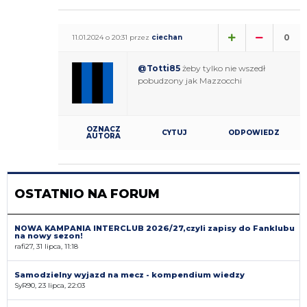
0
11.01.2024 o 20:31 przez
ciechan
@Totti85
żeby tylko nie wszedł
pobudzony jak Mazzocchi
OZNACZ
CYTUJ
ODPOWIEDZ
AUTORA
OSTATNIO NA FORUM
NOWA KAMPANIA INTERCLUB 2026/27,czyli zapisy do Fanklubu
na nowy sezon!
rafi27, 31 lipca, 11:18
Samodzielny wyjazd na mecz - kompendium wiedzy
SyR90, 23 lipca, 22:03