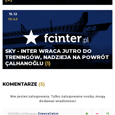
15.12
19:43
SKY - INTER WRACA JUTRO DO
TRENINGÓW, NADZIEJA NA POWRÓT
ÇALHANOĞLU
(1)
KOMENTARZE
(5)
Nie jesteś zalogowany. Tylko zalogowane osoby, mogą
dodawać wiadomości
+1
11.01.2024 o 21:04 przez
ZnawcaCalcio