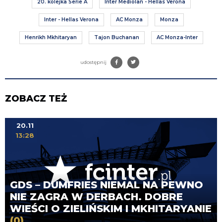
20. kolejka Serie A
Inter Mediolan - Hellas Verona
Inter - Hellas Verona
AC Monza
Monza
Henrikh Mkhitaryan
Tajon Buchanan
AC Monza-Inter
udostępnij
ZOBACZ TEŻ
20.11
13:28
GDS – DUMFRIES NIEMAL NA PEWNO
NIE ZAGRA W DERBACH. DOBRE
WIEŚCI O ZIELIŃSKIM I MKHITARYANIE
(0)