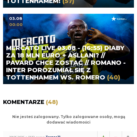
TOTTENHAMEM!
(57)
03.08
00:00
MERCATO LIVE 03.08 - (16:55) DIABY
ZA 18 MLN EURO + ASLLANI? //
PAVARD CHCE ZOSTAĆ // ROMANO -
INTER POROZUMIAŁ SIĘ Z
TOTTENHAMEM WS. ROMERO
(40)
KOMENTARZE
(48)
Nie jesteś zalogowany. Tylko zalogowane osoby, mogą
dodawać wiadomości