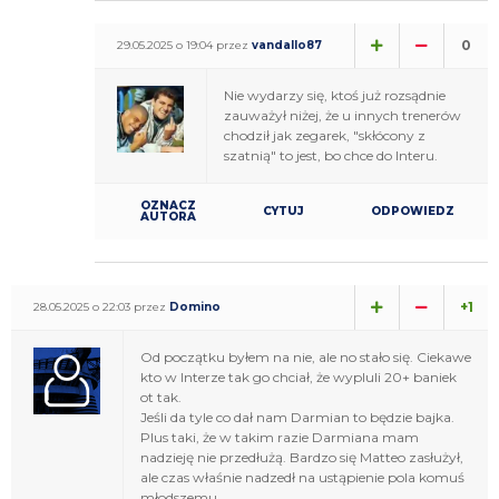
0
29.05.2025 o 19:04 przez
vandallo87
Nie wydarzy się, ktoś już rozsądnie
zauważył niżej, że u innych trenerów
chodził jak zegarek, "skłócony z
szatnią" to jest, bo chce do Interu.
OZNACZ
CYTUJ
ODPOWIEDZ
AUTORA
+1
28.05.2025 o 22:03 przez
Domino
Od początku byłem na nie, ale no stało się. Ciekawe
kto w Interze tak go chciał, że wypluli 20+ baniek
ot tak.
Jeśli da tyle co dał nam Darmian to będzie bajka.
Plus taki, że w takim razie Darmiana mam
nadzieję nie przedłużą. Bardzo się Matteo zasłużył,
ale czas właśnie nadzedł na ustąpienie pola komuś
młodszemu.