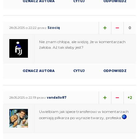
OZNACZ AUTORA
CYTUJ
ODPOWIEDZ
0
28.05.2025 o 22:22 przez
Szociq
Nie znam chłopa, ale widzę, że w komentarzach
żałoba. Aż tak słaby jest?
OZNACZ AUTORA
CYTUJ
ODPOWIEDZ
+2
28.05.2025 o 22:19 przez
vandallo87
Uwielbiam jak spece transferowi w komentarzach
oceniają piłkarza po wyrazie twarzy, profeska