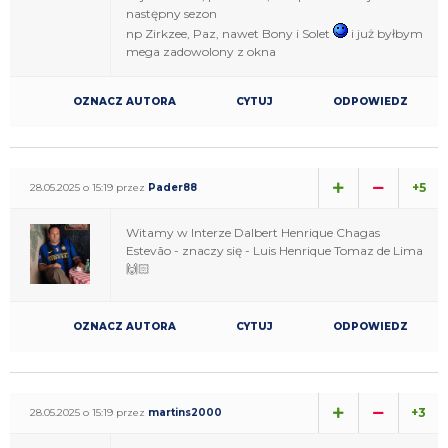
następny sezon
np Zirkzee, Paz, nawet Bony i Solet
i już byłbym
mega zadowolony z okna
OZNACZ AUTORA
CYTUJ
ODPOWIEDZ
+5
28.05.2025 o 15:19 przez
Pader88
Witamy w Interze Dalbert Henrique Chagas
Estevão - znaczy się - Luis Henrique Tomaz de Lima
🙌🏻
OZNACZ AUTORA
CYTUJ
ODPOWIEDZ
+3
28.05.2025 o 15:19 przez
martins2000