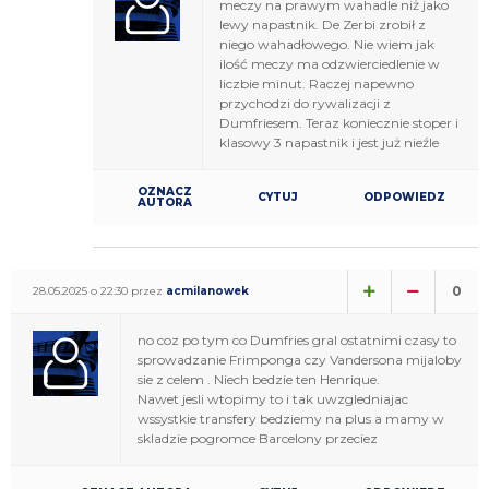
meczy na prawym wahadle niż jako
lewy napastnik. De Zerbi zrobił z
niego wahadłowego. Nie wiem jak
ilość meczy ma odzwierciedlenie w
liczbie minut. Raczej napewno
przychodzi do rywalizacji z
Dumfriesem. Teraz koniecznie stoper i
klasowy 3 napastnik i jest już nieźle
OZNACZ
CYTUJ
ODPOWIEDZ
AUTORA
0
28.05.2025 o 22:30 przez
acmilanowek
no coz po tym co Dumfries gral ostatnimi czasy to
sprowadzanie Frimponga czy Vandersona mijaloby
sie z celem . Niech bedzie ten Henrique.
Nawet jesli wtopimy to i tak uwzgledniajac
wssystkie transfery bedziemy na plus a mamy w
skladzie pogromce Barcelony przeciez