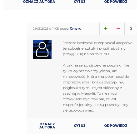
OZNACZ AUTORA
CYTUJ
ODPOWIEDZ
0
29.05.2025 o 11:05 przez
Cmyru
Jeszcze będziesz przepraszał adeptów
tej subtelnej sztuki i prosił, abyśmy
przyjęli Cię na termin. xD
A tak na serio, są pewne poszlaki. Nie
tylko wyraz twarzy jełopa, ale
narodowość, króra ma skłonności do
imprezowania i braku dyscypliny,
pogłoski o tym, ze jest skłócony z
szatnią w Marsylii. To nie musi
oczywiscie być pewnik, że jest
nieprofesjonalny, ale są powody, aby
się tego obawiać.
OZNACZ
CYTUJ
ODPOWIEDZ
AUTORA