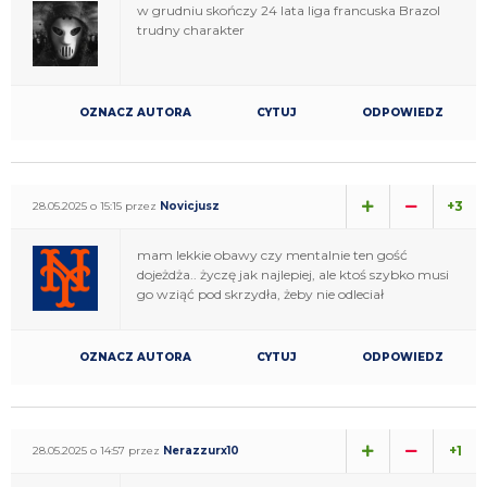
w grudniu skończy 24 lata liga francuska Brazol
trudny charakter
OZNACZ AUTORA
CYTUJ
ODPOWIEDZ
+3
28.05.2025 o 15:15 przez
Novicjusz
mam lekkie obawy czy mentalnie ten gość
dojeżdża.. życzę jak najlepiej, ale ktoś szybko musi
go wziąć pod skrzydła, żeby nie odleciał
OZNACZ AUTORA
CYTUJ
ODPOWIEDZ
+1
28.05.2025 o 14:57 przez
Nerazzurx10