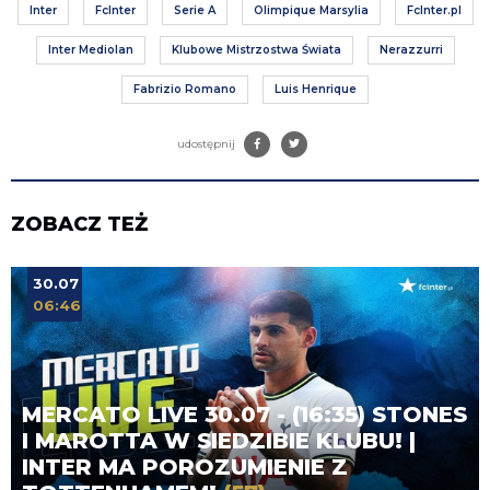
Inter
FcInter
Serie A
Olimpique Marsylia
FcInter.pl
Inter Mediolan
Klubowe Mistrzostwa Świata
Nerazzurri
Fabrizio Romano
Luis Henrique
udostępnij
ZOBACZ TEŻ
30.07
06:46
MERCATO LIVE 30.07 - (16:35) STONES
I MAROTTA W SIEDZIBIE KLUBU! |
INTER MA POROZUMIENIE Z