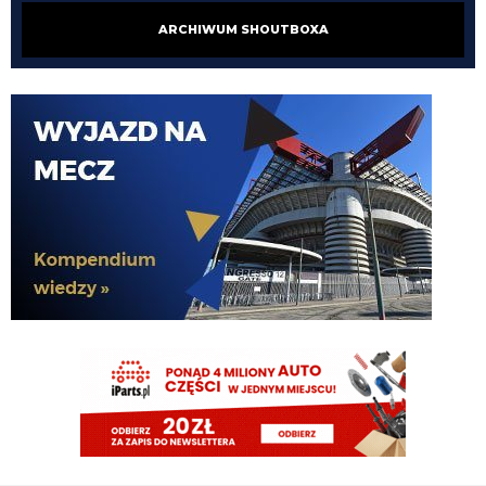
Borgen
10.08.2026 10:55
ARCHIWUM SHOUTBOXA
Nawet ostatni mecz z Juve pokazał (moim zdaniem), że mamy zawodników
z potencjałem i po co płacić za podobnych tak dużą kasę, a naszych
sprzedawać za 1-2 miliony?
Borgen
10.08.2026 10:54
Plotki plotkami, ale serio chciałbym, żebyśmy sobie odpuścili kupowanie
ogórów na zasadzie "może wypali". Takich zawodników już mamy w U23 i
lepiej się już nimi posiłkować i dać szansę niż wydawać kolejne naście albo i
ponad 20 milionów w ciemno
Cny
10.08.2026 10:36
spokojnie zostało jeszcze X czasu.... gówno wiemy łykamy każda plotkę
dziennikarzy. Pieniądze są, ale ich nie ma, Ałzyljo robi maxa, ale blokuje go
Oaktree, a Oaktree z chęcią by rzekomo sypało kasa na gwiazdy ale... xd
DonDawido
10.08.2026 10:29
Jaki wyjściowy skład na Monzę?
DonDawido
10.08.2026 10:29
Dzień dobry, jak oceniacie okienko Interu na 13 dni przed pierwszym
meczem Serie A?