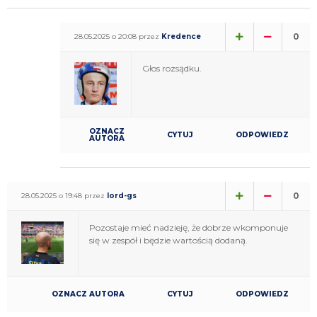
0
28.05.2025 o 20:08 przez
Kredence
Głos rozsądku.
OZNACZ
CYTUJ
ODPOWIEDZ
AUTORA
0
28.05.2025 o 19:48 przez
lord-gs
Pozostaje mieć nadzieję, że dobrze wkomponuje
się w zespół i będzie wartością dodaną.
OZNACZ AUTORA
CYTUJ
ODPOWIEDZ