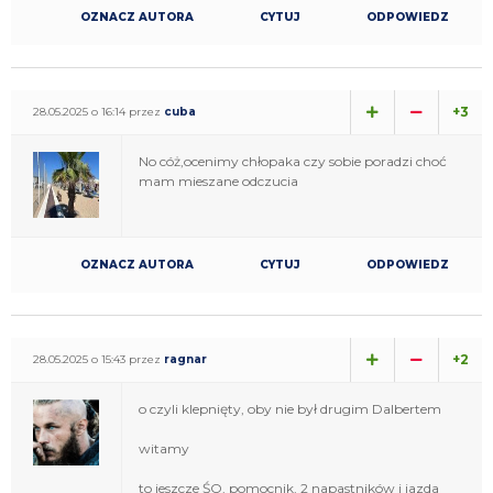
OZNACZ AUTORA
CYTUJ
ODPOWIEDZ
+3
28.05.2025 o 16:14 przez
cuba
No cóż,ocenimy chłopaka czy sobie poradzi choć
mam mieszane odczucia
OZNACZ AUTORA
CYTUJ
ODPOWIEDZ
+2
28.05.2025 o 15:43 przez
ragnar
o czyli klepnięty, oby nie był drugim Dalbertem
witamy
to jeszcze ŚO, pomocnik, 2 napastników i jazda