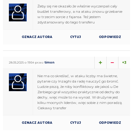
Żeby się nie okazało że właśnie wyczerpali cały
budżet transferowy, a na ataku znowu grzebanie
w trzecim sorcie z fajansa. Też jestem
zdystansowany do tego transferu
OZNACZ AUTORA
CYTUJ
ODPOWIEDZ
+3
28.05.2025 o 19:54 przez
timon
Nie ma co skreślać, w ataku liczby ma świetne,
pytanie czy Inzaghi da radę nauczyć go bronić.
Ludzie piszą, że niby konfliktowy ale jakoś u De
Zerbiego grał wszystko praktycznie od dechy do
dechy, więc może to na wyrost. W drużynie jest
kilku mocnych liderów, więc sobie z nim poradzą.
Ciekawy transfer
OZNACZ AUTORA
CYTUJ
ODPOWIEDZ