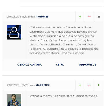
0
29.05.2025 o 13:29 przez
Piotrek85
Ciekawe co będzie teraz z Darmianem. Skoro
Dumfries i Luis Henrique obstawia pewnie prawe
wahadło to Darmian albo aut albo cofnięcie na
stałe do 3 obrońców. Ale w obronie też będzie
ciasno. Pavard ,Bisseck , Darmian , De Vrij,Acerbi
,Bastoni i C. augusto.7 na 3 pozycję ,a przecież ma
przyjść jeszcze stoper. Ktoś musi odejść
OZNACZ AUTORA
CYTUJ
ODPOWIEDZ
+1
29.05.2025 o 08:57 przez
dodo1908
Wahadła mamy klepnięte. Teraz kolejne formacje.