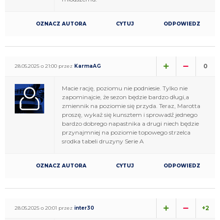
OZNACZ AUTORA
CYTUJ
ODPOWIEDZ
0
28.05.2025 o 21:00 przez
KarmaAG
Macie rację, poziomu nie podniesie. Tylko nie
zapominajcie, że sezon będzie bardzo długi,a
zmiennik na poziomie się przyda. Teraz, Marotta
proszę, wykaż się kunsztem i sprowadź jednego
bardzo dobrego napastnika a drugi niech będzie
przynajmniej na poziomie topowego strzelca
srodka tabeli druzyny Serie A
OZNACZ AUTORA
CYTUJ
ODPOWIEDZ
+2
28.05.2025 o 20:01 przez
inter30