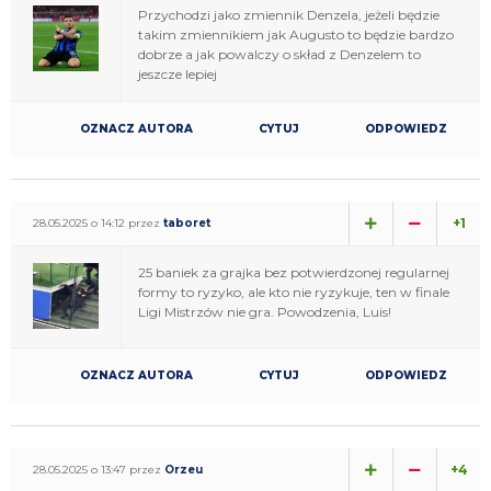
Przychodzi jako zmiennik Denzela, jeżeli będzie
takim zmiennikiem jak Augusto to będzie bardzo
dobrze a jak powalczy o skład z Denzelem to
jeszcze lepiej
OZNACZ AUTORA
CYTUJ
ODPOWIEDZ
+1
28.05.2025 o 14:12 przez
taboret
25 baniek za grajka bez potwierdzonej regularnej
formy to ryzyko, ale kto nie ryzykuje, ten w finale
Ligi Mistrzów nie gra. Powodzenia, Luis!
OZNACZ AUTORA
CYTUJ
ODPOWIEDZ
+4
28.05.2025 o 13:47 przez
Orzeu