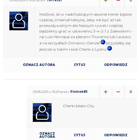
0
29.05.2025 o 13:32 przez
Torres21
Możliwe, że w nadchodzącym sezonie trener będzie
częściej zmieniał taktykę, żeby nie być aż tak
przewidywalnym dla Naszych rywali i częściej
będziemy grać w ustawieniu 3-4-2-1 z Zalewskim i
np Luis Henrique za plecami Thurama lub Lautaro,
a na skrzydłach Dimarco i Denzel
przydałby się
jeszcze w takim razie Cherki z Lyonu
OZNACZ AUTORA
CYTUJ
ODPOWIEDZ
0
29.05.2025 o 15:29 przez
Piotrek85
Cherki blisko City
OZNACZ
CYTUJ
ODPOWIEDZ
AUTORA