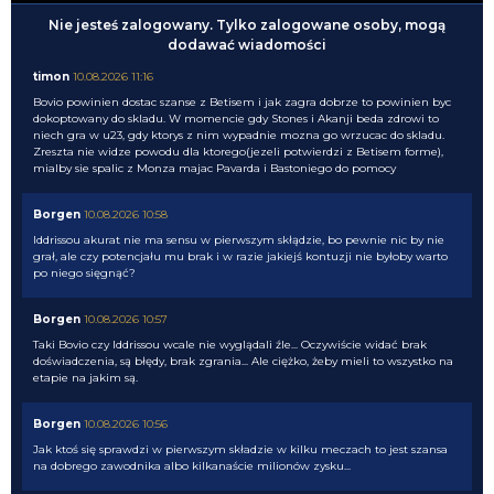
Nie jesteś zalogowany. Tylko zalogowane osoby, mogą
dodawać wiadomości
timon
10.08.2026 11:16
Bovio powinien dostac szanse z Betisem i jak zagra dobrze to powinien byc
dokoptowany do skladu. W momencie gdy Stones i Akanji beda zdrowi to
niech gra w u23, gdy ktorys z nim wypadnie mozna go wrzucac do skladu.
Zreszta nie widze powodu dla ktorego(jezeli potwierdzi z Betisem forme),
mialby sie spalic z Monza majac Pavarda i Bastoniego do pomocy
Borgen
10.08.2026 10:58
Iddrissou akurat nie ma sensu w pierwszym skłądzie, bo pewnie nic by nie
grał, ale czy potencjału mu brak i w razie jakiejś kontuzji nie byłoby warto
po niego sięgnąć?
Borgen
10.08.2026 10:57
Taki Bovio czy Iddrissou wcale nie wyglądali źle... Oczywiście widać brak
doświadczenia, są błędy, brak zgrania... Ale ciężko, żeby mieli to wszystko na
etapie na jakim są.
Borgen
10.08.2026 10:56
Jak ktoś się sprawdzi w pierwszym składzie w kilku meczach to jest szansa
na dobrego zawodnika albo kilkanaście milionów zysku...