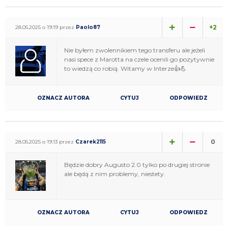
+2
28.05.2025 o 19:19 przez
Paolo87
Nie byłem zwolennikiem tego transferu ale jeżeli
nasi spece z Marotta na czele ocenili go pozytywnie
to wiedzą co robią. Witamy w Interze👍💪
OZNACZ AUTORA
CYTUJ
ODPOWIEDZ
0
28.05.2025 o 19:13 przez
Czarek2115
Będzie dobry Augusto 2.0 tylko po drugiej stronie
ale będą z nim problemy, niestety.
OZNACZ AUTORA
CYTUJ
ODPOWIEDZ