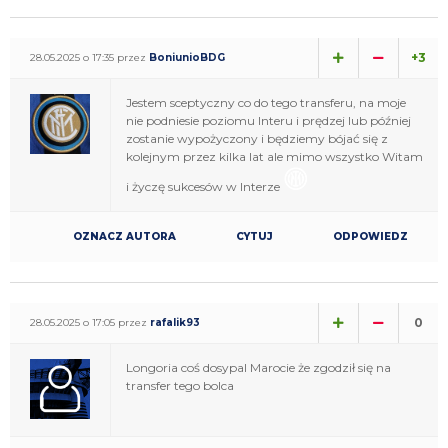
+3
28.05.2025 o 17:35 przez
BoniunioBDG
Jestem sceptyczny co do tego transferu, na moje
nie podniesie poziomu Interu i prędzej lub później
zostanie wypożyczony i będziemy bójać się z
kolejnym przez kilka lat ale mimo wszystko Witam
i życzę sukcesów w Interze
OZNACZ AUTORA
CYTUJ
ODPOWIEDZ
0
28.05.2025 o 17:05 przez
rafalik93
Longoria coś dosypal Marocie że zgodził się na
transfer tego bolca