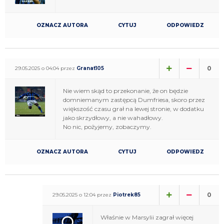
OZNACZ AUTORA
CYTUJ
ODPOWIEDZ
0
29.05.2025 o 04:04 przez
Granat105
Nie wiem skąd to przekonanie, że on będzie
domniemanym zastępcą Dumfriesa, skoro przez
większość czasu grał na lewej stronie, w dodatku
jako skrzydłowy, a nie wahadłowy.
No nic, pożyjemy, zobaczymy.
OZNACZ AUTORA
CYTUJ
ODPOWIEDZ
0
29.05.2025 o 12:04 przez
Piotrek85
Właśnie w Marsylii zagrał więcej