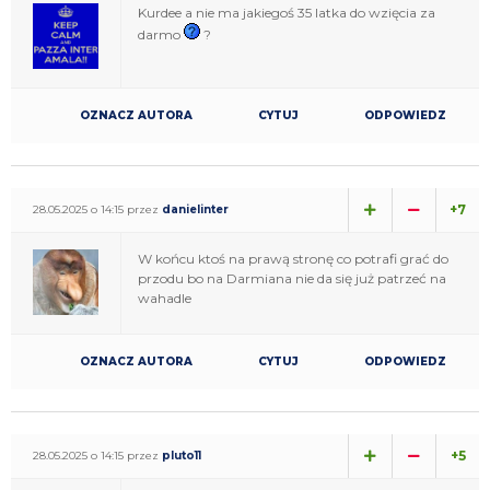
Kurdee a nie ma jakiegoś 35 latka do wzięcia za
darmo
?
OZNACZ AUTORA
CYTUJ
ODPOWIEDZ
+7
28.05.2025 o 14:15 przez
danielinter
W końcu ktoś na prawą stronę co potrafi grać do
przodu bo na Darmiana nie da się już patrzeć na
wahadle
OZNACZ AUTORA
CYTUJ
ODPOWIEDZ
+5
28.05.2025 o 14:15 przez
pluto11