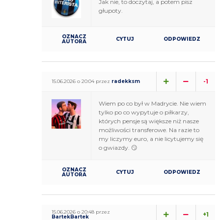
Jak nie, to doczytaj, a potem pisz
głupoty.
OZNACZ
CYTUJ
ODPOWIEDZ
AUTORA
-1
15.06.2026 o 20:04 przez
radekksm
Wiem po co był w Madrycie. Nie wiem
tylko po co wypytuje o piłkarzy,
których pensje są większe niż nasze
możliwości transferowe. Na razie to
my liczymy euro, a nie licytujemy się
o gwiazdy. 😏
OZNACZ
CYTUJ
ODPOWIEDZ
AUTORA
15.06.2026 o 20:48 przez
+1
BartekBartek