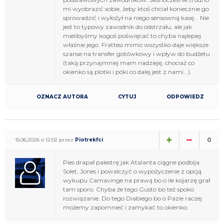
mi wyobrazić sobie, żeby ktoś chciał koniecznie go
sprowadzić i wyłożył na niego sensowną kasę... Nie
jest to typowy zawodnik do odstrzału, ale jak
mielibyśmy kogoś poświęcać to chyba najlepiej
właśnie jego. Frattesi mimo wszystko daje większe
szanse na transfer gotówkowy i wpływ do budżetu
(taką przynajmniej mam nadzieję, chociaż co
okienko są plotki i póki co dalej jest z nami...).
OZNACZ AUTORA
CYTUJ
ODPOWIEDZ
0
15.06.2026 o 12:02 przez
Piotrekfci
Pies drapał palestrę jak Atalanta ciągne podbija.
Solet, Jones i powalczyć o wypożyczenie z opcją
wykupu Camavinge na prawą bo o ile kojarzę grał
tam sporo. Chyba że tego Gusto bo też spoko
rozwiązanie. Do tego Diabiego bo o Pazie raczej
możemy zapomnieć i zamykać to okienko.