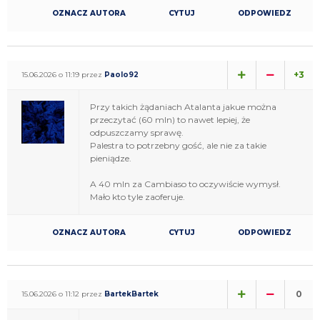
OZNACZ AUTORA
CYTUJ
ODPOWIEDZ
+3
15.06.2026 o 11:19 przez
Paolo92
Przy takich żądaniach Atalanta jakue można
przeczytać (60 mln) to nawet lepiej, że
odpuszczamy sprawę.
Palestra to potrzebny gość, ale nie za takie
pieniądze.
A 40 mln za Cambiaso to oczywiście wymysł.
Mało kto tyle zaoferuje.
OZNACZ AUTORA
CYTUJ
ODPOWIEDZ
0
15.06.2026 o 11:12 przez
BartekBartek