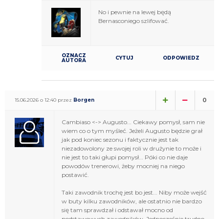
No i pewnie na lewej będą
Bernasconiego szlifować.
OZNACZ
CYTUJ
ODPOWIEDZ
AUTORA
0
15.06.2026 o 12:40 przez
Borgen
Cambiaso <-> Augusto... Ciekawy pomysł, sam nie
wiem co o tym myśleć. Jeżeli Augusto będzie grał
jak pod koniec sezonu i faktycznie jest tak
niezadowolony ze swojej roli w drużynie to może i
nie jest to taki głupi pomysł... Póki co nie daje
powodów trenerowi, żeby mocniej na niego
postawić.
Taki zawodnik trochę jest bo jest... Niby może wejść
w buty kilku zawodników, ale ostatnio nie bardzo
się tam sprawdzał i odstawał mocno od
podstawowych zawodników. Jednocześnie trudno