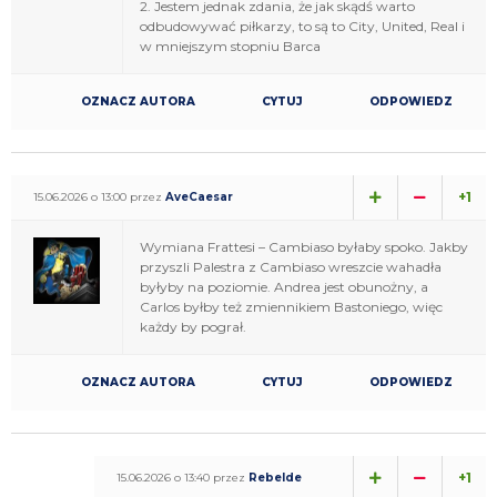
2. Jestem jednak zdania, że jak skądś warto
odbudowywać piłkarzy, to są to City, United, Real i
w mniejszym stopniu Barca
OZNACZ AUTORA
CYTUJ
ODPOWIEDZ
+1
15.06.2026 o 13:00 przez
AveCaesar
Wymiana Frattesi – Cambiaso byłaby spoko. Jakby
przyszli Palestra z Cambiaso wreszcie wahadła
byłyby na poziomie. Andrea jest obunożny, a
Carlos byłby też zmiennikiem Bastoniego, więc
każdy by pograł.
OZNACZ AUTORA
CYTUJ
ODPOWIEDZ
+1
15.06.2026 o 13:40 przez
Rebelde