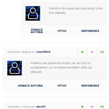
Marotta nie wypytuje o gwiazdy tylko
tzw odpady.
OZNACZ
CYTUJ
ODPOWIEDZ
AUTORA
+2
15.06.2026 o 16:38 przez
smerf1600
Palestra jak pódzie do Anglii, np. do CIty to
przepadnie i za rok będzie problem żeby go
odkupić
OZNACZ AUTORA
CYTUJ
ODPOWIEDZ
+2
15.06.2026 o 14:03 przez
davi23