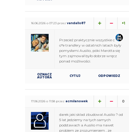
+1
16.06.2026 o 07:23 przez
vandallo87
Przecież praktycznie wszystkie c
o*e transfery w ostatnich latach były
pomysłami Ausilio, póki Marotta się
tym zajmował było dobrze wręcz
ponad możliwości.
OZNACZ
CYTUJ
ODPOWIEDZ
AUTORA
0
17.06.2026 o 11:58 przez
acmilanowek
darek jaki sklad zbudowal Ausilio ? od
5 lat jedziemy na tych samych
podstawach a Ausilio ma nawet
problem ze zrozumieniem , ze