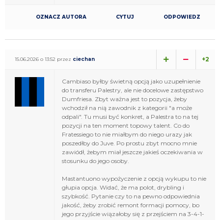
OZNACZ AUTORA
CYTUJ
ODPOWIEDZ
+2
15.06.2026 o 13:52 przez
ciechan
Cambiaso byłby świetną opcją jako uzupełnienie
do transferu Palestry, ale nie docelowe zastępstwo
Dumfriesa. Zbyt ważna jest to pozycja, żeby
wchodził na nią zawodnik z kategorii "a może
odpali". Tu musi być konkret, a Palestra to na tej
pozycji na ten moment topowy talent. Co do
Fratessiego to nie miałbym do niego urazy jak
poszedłby do Juve. Po prostu zbyt mocno mnie
zawiódł, żebym miał jeszcze jakieś oczekiwania w
stosunku do jego osoby.
Mastantuono wypożyczenie z opcją wykupu to nie
głupia opcja. Widać, że ma polot, drybling i
szybkość. Pytanie czy to na pewno odpowiednia
jakość, żeby zrobić remont formacji pomocy, bo
jego przyjście wiązałoby się z przejściem na 3-4-1-