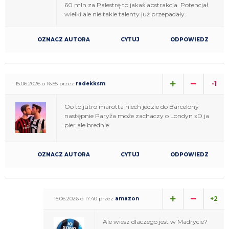
60 mln za Palestrę to jakaś abstrakcja. Potencjał
wielki ale nie takie talenty już przepadały.
OZNACZ AUTORA
CYTUJ
ODPOWIEDZ
-1
15.06.2026 o 16:55 przez
radekksm
Oo to jutro marotta niech jedzie do Barcelony
następnie Paryża może zachaczy o Londyn xD ja
pier ale brednie
OZNACZ AUTORA
CYTUJ
ODPOWIEDZ
+2
15.06.2026 o 17:40 przez
amazon
Ale wiesz dlaczego jest w Madrycie?