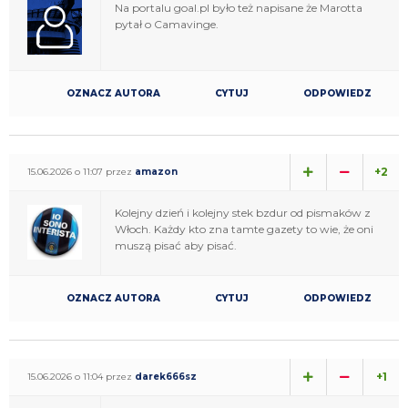
Na portalu goal.pl było też napisane że Marotta
pytał o Camavinge.
OZNACZ AUTORA
CYTUJ
ODPOWIEDZ
+2
15.06.2026 o 11:07 przez
amazon
Kolejny dzień i kolejny stek bzdur od pismaków z
Włoch. Każdy kto zna tamte gazety to wie, że oni
muszą pisać aby pisać.
OZNACZ AUTORA
CYTUJ
ODPOWIEDZ
+1
15.06.2026 o 11:04 przez
darek666sz