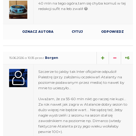
40 mln na tego ogóra,tam się chyba komuś w tej
redakcji sufit na łeb zwalił 😂
OZNACZ AUTORA
CYTUJ
ODPOWIEDZ
+6
15.06.2026 o 10:35 przez
Borgen
Szczerze to jakby tak Inter oficjalnie odpuścił
Palestrę (przy założeniu oczekiwań Atalanty na
poziomie podawanym przez media) to nawet by
mnie to ucieszyło...
Uważam, że za 55-60 mln nikt go raczej nie kupi...
Za rok nawet jak zagra w Atalancie dobry sezon to
dużo więcej nie będzie wart... Nie sądzę też, żeby
nagle wystrzelił i z sezonu na sezon stał się
zawodnikiem na poziomie np. Dimarco (wtedy
faktycznie Atalanta przy jego wieku wołałaby
pewnie 100+).