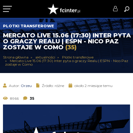
KLUB
PLOTKI TRANSFEROWE
MERCATO LIVE 15.06 (17:30) INTER PYTA
DRUŻYNA
O GRACZY REALU | ESPN - NICO PAZ
ZOSTAJE W COMO
(35)
SERIE A
Strona główna
aktualności
Plotki transferowe
Mercato Live 15.06 (17:30) Inter pyta o graczy Realu | ESPN - Nico Paz
PUCHARY
zostaje w Como
DLA TIFOSICH
Autor:
Orzeu
Źródło: różne
około 2 miesiące temu
SERWIS
8966
35