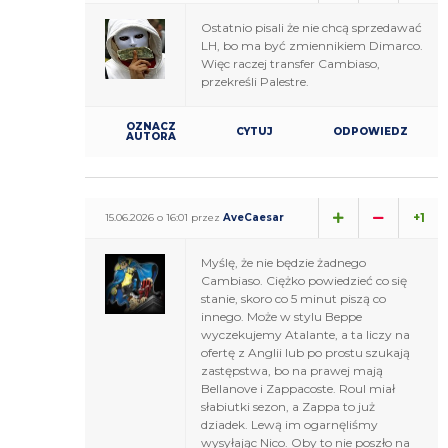
Ostatnio pisali że nie chcą sprzedawać
LH, bo ma być zmiennikiem Dimarco.
Więc raczej transfer Cambiaso,
przekreśli Palestre.
OZNACZ
CYTUJ
ODPOWIEDZ
AUTORA
+1
15.06.2026 o 16:01 przez
AveCaesar
Myślę, że nie będzie żadnego
Cambiaso. Ciężko powiedzieć co się
stanie, skoro co 5 minut piszą co
innego. Może w stylu Beppe
wyczekujemy Atalante, a ta liczy na
ofertę z Anglii lub po prostu szukają
zastępstwa, bo na prawej mają
Bellanove i Zappacoste. Roul miał
słabiutki sezon, a Zappa to już
dziadek. Lewą im ogarnęliśmy
wysyłając Nico. Oby to nie poszło na