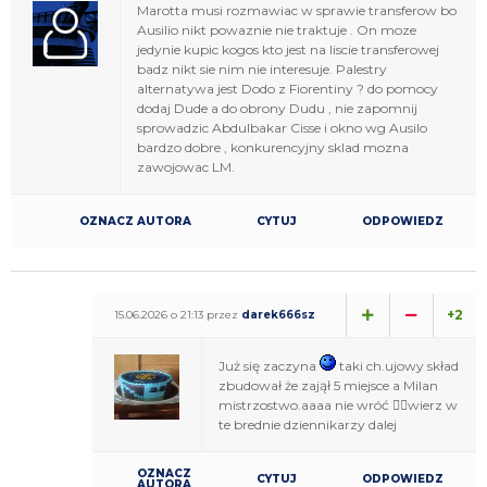
Marotta musi rozmawiac w sprawie transferow bo
Ausilio nikt powaznie nie traktuje . On moze
jedynie kupic kogos kto jest na liscie transferowej
badz nikt sie nim nie interesuje. Palestry
alternatywa jest Dodo z Fiorentiny ? do pomocy
dodaj Dude a do obrony Dudu , nie zapomnij
sprowadzic Abdulbakar Cisse i okno wg Ausilo
bardzo dobre , konkurencyjny sklad mozna
zawojowac LM.
OZNACZ AUTORA
CYTUJ
ODPOWIEDZ
+2
15.06.2026 o 21:13 przez
darek666sz
Już się zaczyna
taki ch.ujowy skład
zbudował że zajął 5 miejsce a Milan
mistrzostwo.aaaa nie wróć 🤦‍♂️wierz w
te brednie dziennikarzy dalej
OZNACZ
CYTUJ
ODPOWIEDZ
AUTORA