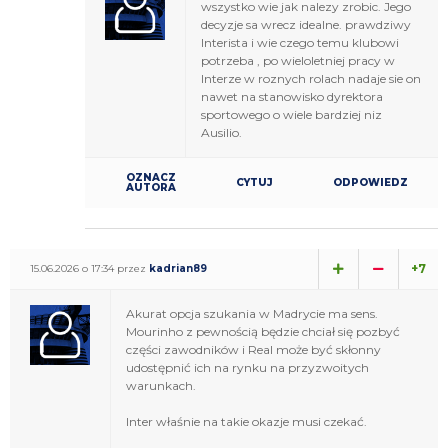
wszystko wie jak nalezy zrobic. Jego
decyzje sa wrecz idealne. prawdziwy
Interista i wie czego temu klubowi
potrzeba , po wieloletniej pracy w
Interze w roznych rolach nadaje sie on
nawet na stanowisko dyrektora
sportowego o wiele bardziej niz
Ausilio.
OZNACZ
CYTUJ
ODPOWIEDZ
AUTORA
+7
15.06.2026 o 17:34 przez
kadrian89
Akurat opcja szukania w Madrycie ma sens.
Mourinho z pewnością będzie chciał się pozbyć
części zawodników i Real może być skłonny
udostępnić ich na rynku na przyzwoitych
warunkach.
Inter właśnie na takie okazje musi czekać.