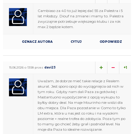
Cambiaso za 40 to już lepiej dać 55 za Palestra i 5
lat młodszy. Diouf na zmiane i mamy to. Palestra
zwyczajnie potrzebuje większego klubu i za rok
max 2 będzie kotem.
OZNACZ AUTORA
CYTUJ
ODPOWIEDZ
+1
15.06.2026 o 13:58 przez
davi23
Uważam, że dobrze mieć takie relacje z Realem
akurat. Jest sporo opcji do wyciągnięcia od nich w
tym roku. Gdyby nam dali Paza za gotówkę i
Mastantuono wypożyczenie z opcją wykupu to
byłby dobry deal. Na maje Mourinho nie widzi dla
obu miejsca. Dla Paza pozostanie w Como to tylko
LM extra, która u nas jest co roku i na wysokim
poziomie + realne trofea do zdobycia. Poza tym po
to mamy go chcieć żeby grał i podniósł level. Na
moje dla Paza to idealne rozwiązanie.