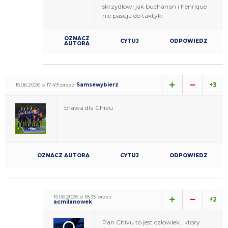
skrzydlowi jak buchanan i henrique
nie pasuja do taktyki
OZNACZ
CYTUJ
ODPOWIEDZ
AUTORA
+3
15.06.2026 o 17:49 przez
Samsewybierz
brawa dla Chivu
OZNACZ AUTORA
CYTUJ
ODPOWIEDZ
15.06.2026 o 18:33 przez
+2
acmilanowek
Pan Chivu to jest czlowiek , ktory