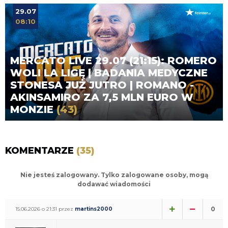
29.07
08:10
MERCATO LIVE 29.07 (21:15): ROMERO
WOLI LA LIGĘ | BADANIA MEDYCZNE
STONESA JUŻ JUTRO | ROMANO -
AKINSAMIRO ZA 7,5 MLN EURO W
MONZIE
(43)
KOMENTARZE
(35)
Nie jesteś zalogowany. Tylko zalogowane osoby, mogą
dodawać wiadomości
0
15.06.2026 o 21:31 przez
martins2000