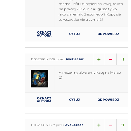
marne. Jeśli LH będzie na lewej, to kto
na prawej ? Diouf ? Augusto tylko
jako zmiennik Bastoniego ? Kupy się
to wszystko nie trzyma 😝
OZNACZ
CYTUJ
ODPOWIEDZ
AUTORA
+1
15.06.2026 o 16:02 przez
AveCaesar
A może my zbieramy kasę na Marco
😉
OZNACZ
CYTUJ
ODPOWIEDZ
AUTORA
+1
15.06.2026 o 16:17 przez
AveCaesar