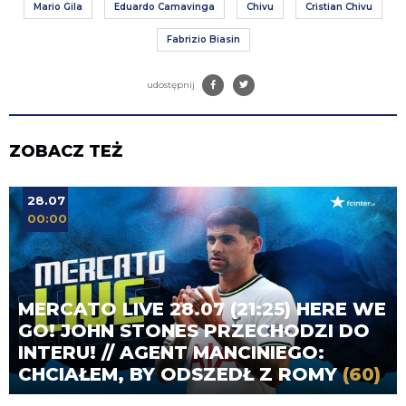
Mario Gila
Eduardo Camavinga
Chivu
Cristian Chivu
Fabrizio Biasin
udostępnij
ZOBACZ TEŻ
28.07
00:00
MERCATO LIVE 28.07 (21:25) HERE WE
GO! JOHN STONES PRZECHODZI DO
INTERU! // AGENT MANCINIEGO:
CHCIAŁEM, BY ODSZEDŁ Z ROMY
(60)