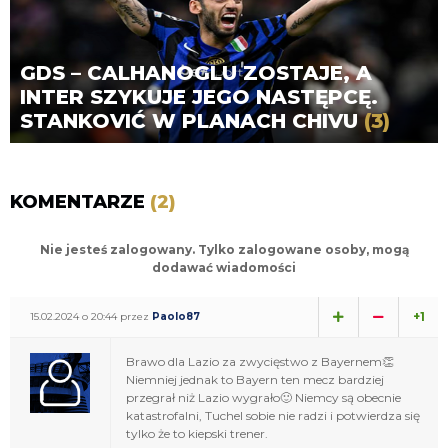
GDS – CALHANOGLU ZOSTAJE, A
INTER SZYKUJE JEGO NASTĘPCĘ.
STANKOVIĆ W PLANACH CHIVU
(3)
KOMENTARZE
(2)
Nie jesteś zalogowany. Tylko zalogowane osoby, mogą
dodawać wiadomości
+1
15.02.2024 o 20:44 przez
Paolo87
Brawo dla Lazio za zwycięstwo z Bayernem👏
Niemniej jednak to Bayern ten mecz bardziej
przegrał niż Lazio wygrało🙂 Niemcy są obecnie
katastrofalni, Tuchel sobie nie radzi i potwierdza się
tylko że to kiepski trener.