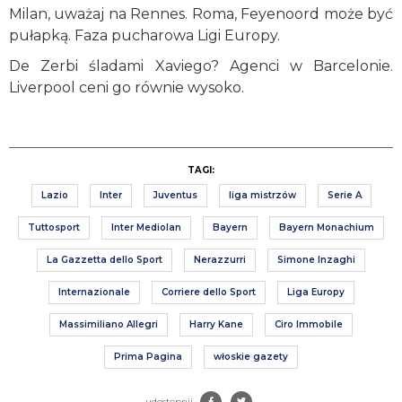
Milan, uważaj na Rennes. Roma, Feyenoord może być
pułapką. Faza pucharowa Ligi Europy.
De Zerbi śladami Xaviego? Agenci w Barcelonie.
Liverpool ceni go równie wysoko.
TAGI:
Lazio
Inter
Juventus
liga mistrzów
Serie A
Tuttosport
Inter Mediolan
Bayern
Bayern Monachium
La Gazzetta dello Sport
Nerazzurri
Simone Inzaghi
Internazionale
Corriere dello Sport
Liga Europy
Massimiliano Allegri
Harry Kane
Ciro Immobile
Prima Pagina
włoskie gazety
udostępnij