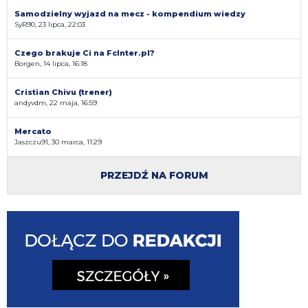
Samodzielny wyjazd na mecz - kompendium wiedzy
SyR90, 23 lipca, 22:03
Czego brakuje Ci na FcInter.pl?
Borgen, 14 lipca, 16:18
Cristian Chivu (trener)
andyvdm, 22 maja, 16:59
Mercato
Jaszczu91, 30 marca, 11:29
PRZEJDŹ NA FORUM