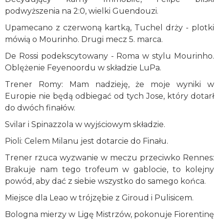
podwyższenia na 2:0, wielki Guendouzi.
Upamecano z czerwoną kartką, Tuchel drży - plotki
mówią o Mourinho. Drugi mecz 5. marca.
De Rossi podekscytowany - Roma w stylu Mourinho.
Oblężenie Feyenoordu w składzie LuPa.
Trener Romy: Mam nadzieję, że moje wyniki w
Europie nie będą odbiegać od tych Jose, który dotarł
do dwóch finałów.
Svilar i Spinazzola w wyjściowym składzie.
Pioli: Celem Milanu jest dotarcie do Finału.
Trener rzuca wyzwanie w meczu przeciwko Rennes:
Brakuje nam tego trofeum w gablocie, to kolejny
powód, aby dać z siebie wszystko do samego końca.
Miejsce dla Leao w trójzębie z Giroud i Pulisicem.
Bologna mierzy w Ligę Mistrzów, pokonuje Fiorentinę