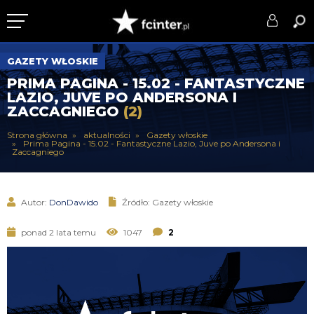
KLUB
GAZETY WŁOSKIE
PRIMA PAGINA - 15.02 - FANTASTYCZNE
DRUŻYNA
LAZIO, JUVE PO ANDERSONA I
ZACCAGNIEGO
(2)
SERIE A
Strona główna
aktualności
Gazety włoskie
Prima Pagina - 15.02 - Fantastyczne Lazio, Juve po Andersona i
PUCHARY
Zaccagniego
DLA TIFOSICH
Autor:
DonDawido
Źródło: Gazety włoskie
SERWIS
ponad 2 lata temu
1047
2