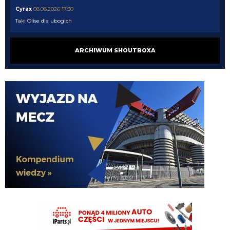
Cyrax
08.08.2026 17:30
Taki Olise dla ubogich
Orzeu
08.08.2026 17:29
ARCHIWUM SHOUTBOXA
Diouf naprawdę tak dobrze wygląda na wahadle?
Orzeu
08.08.2026 17:29
i jak tam ten meczyk dzisiaj wyglądał?
Cyrax
08.08.2026 16:38
Zmienili taktykę. Już nawet się nie dogadują
Chuchu
08.08.2026 16:36
Z kim się Inter dziś dogadał?
Tifosinho
08.08.2026 16:02
0 celnych strzałów robi wrażenie
Rebelde
08.08.2026 15:48
Mnie bardziej cieszy ich gra, słabo ten Milan wygląda