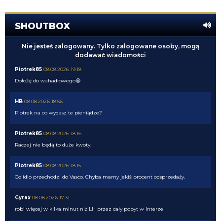
SHOUTBOX
Nie jesteś zalogowany. Tylko zalogowane osoby, mogą
dodawać wiadomości
Piotrek85
08.08.2026 19:18
Dołożę do wahadłowego😃
HB
08.08.2026 18:56
Piotrek na co wydasz te pieniądze?
Piotrek85
08.08.2026 18:16
Raczej nie będą to duże kwoty.
Piotrek85
08.08.2026 18:15
Colidio przechodzi do Vasco. Chyba mamy jakiś procent odsprzedaży.
Cyrax
08.08.2026 17:31
robi więcej w kilka minut niż LH przez cały pobyt w Interze