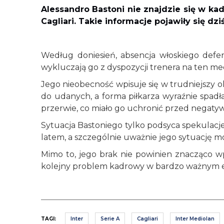
Alessandro Bastoni nie znajdzie się w ka
Cagliari. Takie informacje pojawiły się dzi
Według doniesień, absencja włoskiego defe
wykluczają go z dyspozycji trenera na ten me
Jego nieobecność wpisuje się w trudniejszy ok
do udanych, a forma piłkarza wyraźnie spad
przerwie, co miało go uchronić przed negaty
Sytuacja Bastoniego tylko podsyca spekulacje
latem, a szczególnie uważnie jego sytuację m
Mimo to, jego brak nie powinien znacząco w
kolejny problem kadrowy w bardzo ważnym e
TAGI:
Inter
Serie A
Cagliari
Inter Mediolan