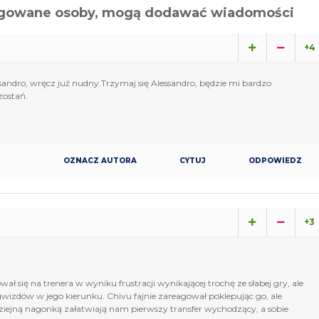
alogowane osoby, mogą dodawać wiadomości
+4
essandro, wręcz już nudny.Trzymaj się Alessandro, będzie mi bardzo
 zostań.
OZNACZ AUTORA
CYTUJ
ODPOWIEDZ
+3
się na trenera w wyniku frustracji wynikającej trochę ze słabej gry, ale
wizdów w jego kierunku. Chivu fajnie zareagował poklepując go, ale
ziejną nagonką załatwiają nam pierwszy transfer wychodzący, a sobie