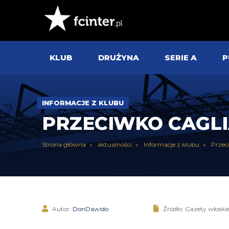
KLUB
DRUŻYNA
SERIE A
P
INFORMACJE Z KLUBU
PRZECIWKO CAGLI
Strona główna
aktualności
Informacje z klubu
Przec
Autor:
DonDawido
Źródło: Gazety włoski