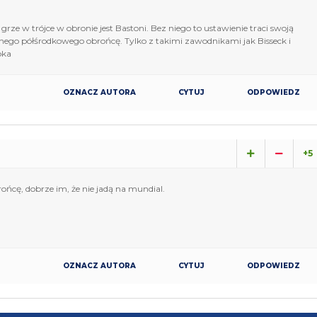
ze w trójce w obronie jest Bastoni. Bez niego to ustawienie traci swoją
nego półśrodkowego obrońcę. Tylko z takimi zawodnikami jak Bisseck i
oka
OZNACZ AUTORA
CYTUJ
ODPOWIEDZ
+5
ońcę, dobrze im, że nie jadą na mundial.
OZNACZ AUTORA
CYTUJ
ODPOWIEDZ