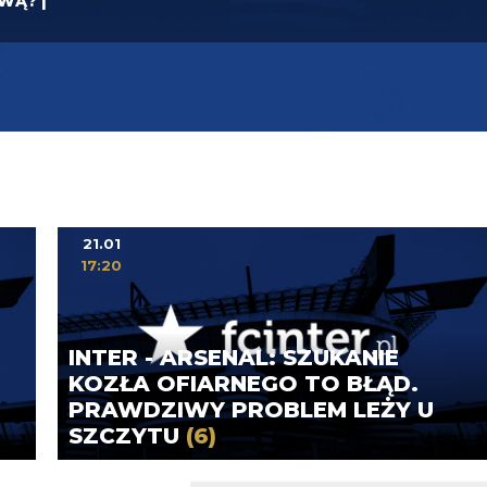
YWĄ? |
21.01
17:20
INTER - ARSENAL: SZUKANIE
KOZŁA OFIARNEGO TO BŁĄD.
PRAWDZIWY PROBLEM LEŻY U
SZCZYTU
(6)