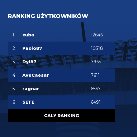
RANKING UŻYTKOWNIKÓW
1
cuba
12646
2
Paolo87
10318
3
Dyl87
7965
4
AveCaesar
7611
5
ragnar
6567
6
SETE
6491
CAŁY RANKING