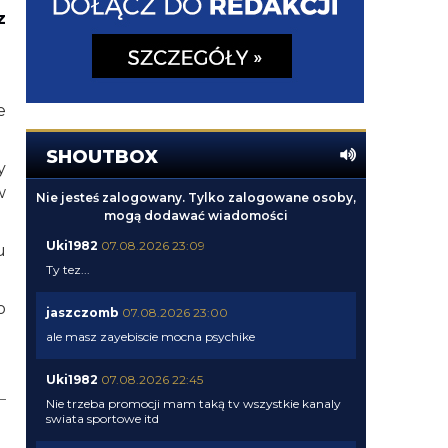
z
e
SHOUTBOX
y
w
Nie jesteś zalogowany. Tylko zalogowane osoby,
mogą dodawać wiadomości
Uki1982
07.08.2026 23:09
u
Ty tez...
o
jaszczomb
07.08.2026 23:00
ale masz zayebiscie mocna psychike
Uki1982
07.08.2026 22:45
Nie trzeba promocji mam taką tv wszystkie kanaly
swiata sportowe itd