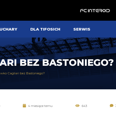
UCHARY
DLA TIFOSICH
SERWIS
ARI BEZ BASTONIEGO
iwko Cagliari bez Bastoniego?
e
4 miesiące temu
643