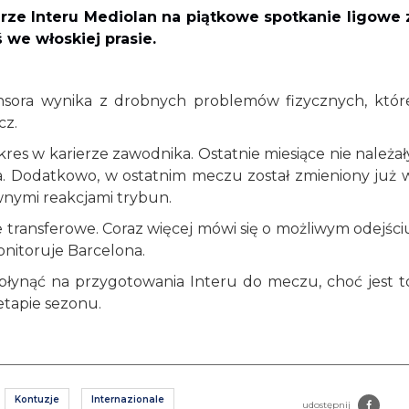
drze Interu Mediolan na piątkowe spotkanie ligowe 
ś we włoskiej prasie.
nsora wynika z drobnych problemów fizycznych, któr
cz.
res w karierze zawodnika. Ostatnie miesiące nie należał
ła. Dodatkowo, w ostatnim meczu został zmieniony już 
wnymi reakcjami trybun.
 transferowe. Coraz więcej mówi się o możliwym odejści
onitoruje Barcelona.
płynąć na przygotowania Interu do meczu, choć jest t
tapie sezonu.
Kontuzje
Internazionale
udostępnij