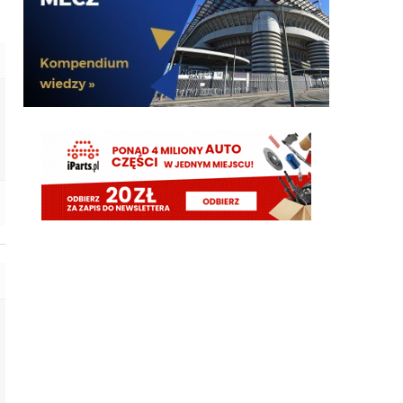
Adriano ty already dead a nie forever he xd
FENDI_SOSA
07.08.2026 18:56
Oleeks ciśnij go he
Adriano_forever
07.08.2026 18:30
mnie też zbanował za danie reakcji haha na jego
ostatnie stanowisko które było ostatnie ostatnim
ostatniejsze i najostatniejsze
Adriano_forever
07.08.2026 18:29
don korleone polskiej kibolki
Adriano_forever
07.08.2026 18:29
typ jest odklejony
Oleeks
07.08.2026 18:28
Wiem, że on tutaj coś pisał, pewnie ma w zwyczaju
też czytać i pompować sobie ego na każdą
wspominkę o nim xD Żałosny typek