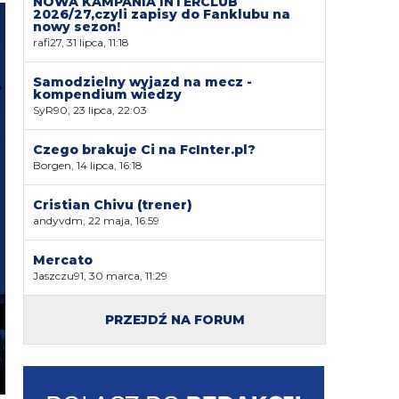
NOWA KAMPANIA INTERCLUB
2026/27,czyli zapisy do Fanklubu na
nowy sezon!
rafi27, 31 lipca, 11:18
Samodzielny wyjazd na mecz -
kompendium wiedzy
SyR90, 23 lipca, 22:03
Czego brakuje Ci na FcInter.pl?
Borgen, 14 lipca, 16:18
Cristian Chivu (trener)
andyvdm, 22 maja, 16:59
Mercato
Jaszczu91, 30 marca, 11:29
PRZEJDŹ NA FORUM