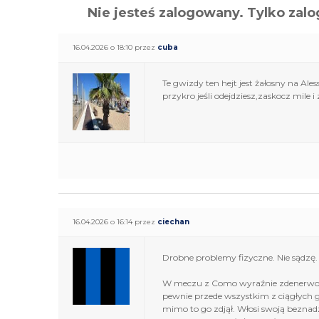
Nie jesteś zalogowany. Tylko z
16.04.2026 o 18:10 przez
cuba
Te gwizdy ten hejt jest żałosny na Al
przykro jeśli odejdziesz,zaskocz mile i
16.04.2026 o 16:14 przez
ciechan
Drobne problemy fizyczne. Nie sądzę.
W meczu z Como wyraźnie zdenerwował 
pewnie przede wszystkim z ciągłych g
mimo to go zdjął. Włosi swoją beznad