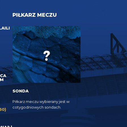
PIŁKARZ MECZU
LAILI
UCA
EM
SONDA
Piłkarz meczu wybierany jest w
cotygodniowych sondach.
60)