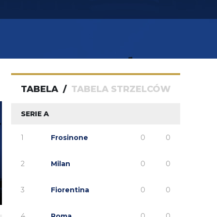
TABELA
/
TABELA STRZELCÓW
SERIE A
1
Frosinone
0
0
2
Milan
0
0
3
Fiorentina
0
0
4
Roma
0
0