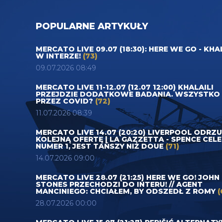
POPULARNE ARTYKUŁY
MERCATO LIVE 09.07 (18:30): HERE WE GO - KHA
W INTERZE!
(73)
09.07.2026 08:49
MERCATO LIVE 11-12.07 (12.07 12:00) KHALAILI
PRZEJDZIE DODATKOWE BADANIA. WSZYSTKO
PRZEZ COVID?
(72)
11.07.2026 08:39
MERCATO LIVE 14.07 (20:20) LIVERPOOL ODRZ
KOLEJNĄ OFERTĘ | LA GAZZETTA - SPENCE CEL
NUMER 1, JEST TAŃSZY NIŻ DOUE
(71)
14.07.2026 09:00
MERCATO LIVE 28.07 (21:25) HERE WE GO! JOHN
STONES PRZECHODZI DO INTERU! // AGENT
MANCINIEGO: CHCIAŁEM, BY ODSZEDŁ Z ROMY
(
28.07.2026 00:00