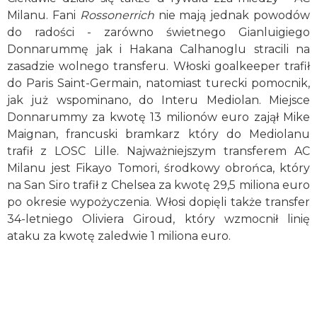
Milanu. Fani
Rossonerrich
nie mają jednak powodów
do radości - zarówno świetnego Gianluigiego
Donnarummę jak i Hakana Calhanoglu stracili na
zasadzie wolnego transferu. Włoski goalkeeper trafił
do Paris Saint-Germain, natomiast turecki pomocnik,
jak już wspominano, do Interu Mediolan. Miejsce
Donnarummy za kwotę 13 milionów euro zajął Mike
Maignan, francuski bramkarz który do Mediolanu
trafił z LOSC Lille. Najważniejszym transferem AC
Milanu jest Fikayo Tomori, środkowy obrońca, który
na San Siro trafił z Chelsea za kwotę 29,5 miliona euro
po okresie wypożyczenia. Włosi dopięli także transfer
34-letniego Oliviera Giroud, który wzmocnił linię
ataku za kwotę zaledwie 1 miliona euro.