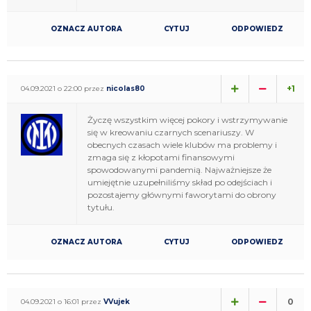
OZNACZ AUTORA
CYTUJ
ODPOWIEDZ
+1
04.09.2021 o 22:00 przez
nicolas80
Życzę wszystkim więcej pokory i wstrzymywanie
się w kreowaniu czarnych scenariuszy. W
obecnych czasach wiele klubów ma problemy i
zmaga się z kłopotami finansowymi
spowodowanymi pandemią. Najważniejsze że
umiejętnie uzupełniliśmy skład po odejściach i
pozostajemy głównymi faworytami do obrony
tytułu.
OZNACZ AUTORA
CYTUJ
ODPOWIEDZ
0
04.09.2021 o 16:01 przez
VVujek