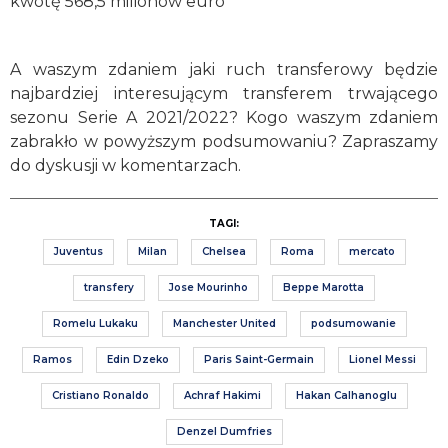
kwotę 568,5 milionów euro
A waszym zdaniem jaki ruch transferowy będzie
najbardziej interesującym transferem trwającego
sezonu Serie A 2021/2022? Kogo waszym zdaniem
zabrakło w powyższym podsumowaniu? Zapraszamy
do dyskusji w komentarzach.
TAGI:
Juventus
Milan
Chelsea
Roma
mercato
transfery
Jose Mourinho
Beppe Marotta
Romelu Lukaku
Manchester United
podsumowanie
Ramos
Edin Dzeko
Paris Saint-Germain
Lionel Messi
Cristiano Ronaldo
Achraf Hakimi
Hakan Calhanoglu
Denzel Dumfries