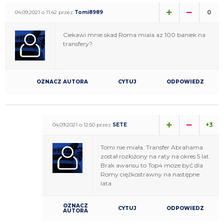
0
04.09.2021 o 11:42 przez
Tomi8989
Ciekawi mnie skad Roma miala az 100 baniek na
transfery?
OZNACZ AUTORA
CYTUJ
ODPOWIEDZ
+3
04.09.2021 o 12:50 przez
SETE
Tomi nie miała. Transfer Abrahama
został rozłożony na raty na okres 5 lat.
Brak awansu to Top4 moze być dla
Romy ciężkostrawny na następne
lata
OZNACZ
CYTUJ
ODPOWIEDZ
AUTORA