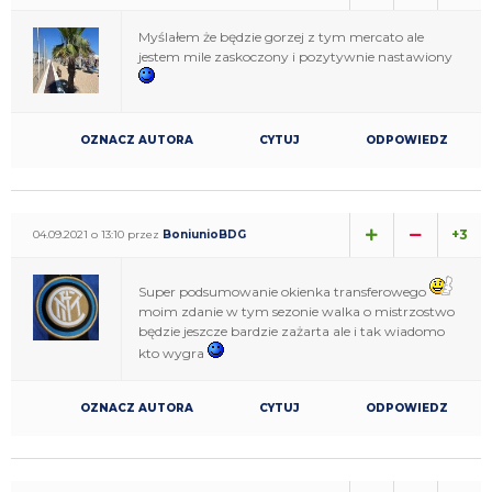
Myślałem że będzie gorzej z tym mercato ale
jestem mile zaskoczony i pozytywnie nastawiony
OZNACZ AUTORA
CYTUJ
ODPOWIEDZ
+3
04.09.2021 o 13:10 przez
BoniunioBDG
Super podsumowanie okienka transferowego
moim zdanie w tym sezonie walka o mistrzostwo
będzie jeszcze bardzie zażarta ale i tak wiadomo
kto wygra
OZNACZ AUTORA
CYTUJ
ODPOWIEDZ