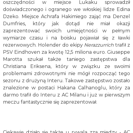
oszczędności w miejsce Lukaku sprowadził
doświadczonego i ogranego we włoskiej lidze Edina
Dzeko. Miejsce Achrafa Hakimiego zająć ma Denzel
Dumfries, który jak dotąd nie miał okazji
zaprezentować swoich umiejętności w pełnym
wymiarze czasu i na boisku pojawiał się z ławki
rezerwowych. Holender do ekipy
Nerazzurrich
trafił z
PSV Eindhoven za kwotę 12,5 miliona euro. Giuseppe
Marotta szukał także taniego zastępstwa dla
Christiana Eriksena, który w związku ze swoimi
problemami zdrowotnymi nie mógł rozpocząć tego
sezonu z drużyną Interu. Takowe zastępstwo zostało
znalezione w postaci Hakana Calhanoglu, który za
darmo trafił do Interu z AC Milanu i już w pierwszym
meczu fantastycznie się zaprezentował.
Ciekawie działo się także u rywala zza miedzy - AC