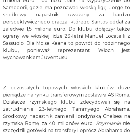
miliona euro i od razu trafił na wypożyczenie do
Sampdorii, gdzie ma poznawać włoską ligę. Jorge to
środkowy napastnik uważany za bardzo
perspektywicznego gracza, którego Santos oddał za
zaledwie 1,5 miliona euro. Do klubu dołączył także
ograny we włoskiej lidze 23-letni Manuel Locatelli z
Sassuolo. Dla Moise Keana to powrót do rodzinnego
klubu, ponieważ reprezentant Włoch jest
wychowankiem Juventusu.
Z pozostałych topowych włoskich klubów duże
pieniądze na rynku transferowym zostawiła AS Roma.
Działacze rzymskiego klubu zdecydowali się na
zatrudnienie 23-letniego Tammyego Abrahama.
Środkowy napastnik zamienił londyńską Chelsea na
rzymską Romę za 40 milionów euro.
Rzymianie
nie
szczędzili gotówki na transfery i oprócz Abrahama do