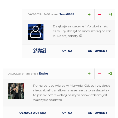
+1
04.09.2021 o 14:36 przez
Tomi8989
Dziękuję za rzetelne info, zbyt mało
czasu by doczytać nieco szerzej o Serie
A. Dobrej soboty 😀
OZNACZ
CYTUJ
ODPOWIEDZ
AUTORA
+3
04.09.2021 o 11:38 przez
Endru
Roma bardzo wierzy w Murynia. Gdyby rywale sie
nie oslabiali uznalbym nasze mercato za slabe tak
to jest ok bez rewelacji naszym obowiazkiem jest
walczyc o scudetto.
OZNACZ AUTORA
CYTUJ
ODPOWIEDZ