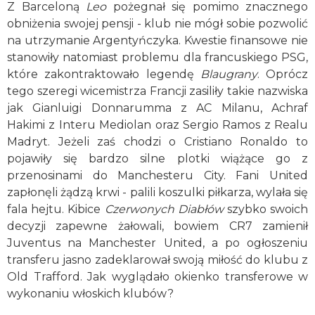
Z Barceloną
Leo
pożegnał się pomimo znacznego
obniżenia swojej pensji - klub nie mógł sobie pozwolić
na utrzymanie Argentyńczyka. Kwestie finansowe nie
stanowiły natomiast problemu dla francuskiego PSG,
które zakontraktowało legendę
Blaugrany
. Oprócz
tego szeregi wicemistrza Francji zasiliły takie nazwiska
jak Gianluigi Donnarumma z AC Milanu, Achraf
Hakimi z Interu Mediolan oraz Sergio Ramos z Realu
Madryt. Jeżeli zaś chodzi o Cristiano Ronaldo to
pojawiły się bardzo silne plotki wiążące go z
przenosinami do Manchesteru City. Fani United
zapłonęli żądzą krwi - palili koszulki piłkarza, wylała się
fala hejtu. Kibice
Czerwonych Diabłów
szybko swoich
decyzji zapewne żałowali, bowiem CR7 zamienił
Juventus na Manchester United, a po ogłoszeniu
transferu jasno zadeklarował swoją miłość do klubu z
Old Trafford. Jak wyglądało okienko transferowe w
wykonaniu włoskich klubów?