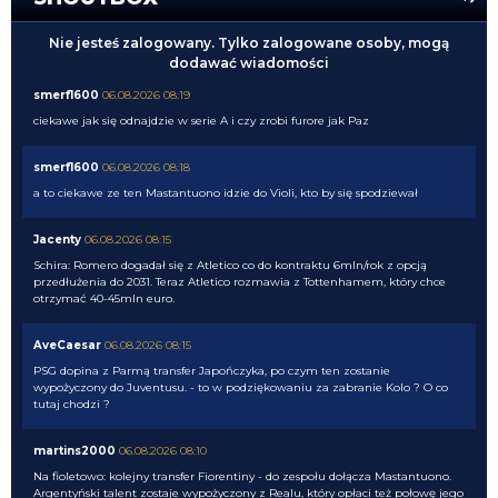
Nie jesteś zalogowany. Tylko zalogowane osoby, mogą
dodawać wiadomości
smerf1600
06.08.2026 08:19
ciekawe jak się odnajdzie w serie A i czy zrobi furore jak Paz
smerf1600
06.08.2026 08:18
a to ciekawe ze ten Mastantuono idzie do Violi, kto by się spodziewał
Jacenty
06.08.2026 08:15
Schira: Romero dogadał się z Atletico co do kontraktu 6mln/rok z opcją
przedłużenia do 2031. Teraz Atletico rozmawia z Tottenhamem, który chce
otrzymać 40-45mln euro.
AveCaesar
06.08.2026 08:15
PSG dopina z Parmą transfer Japończyka, po czym ten zostanie
wypożyczony do Juventusu. - to w podziękowaniu za zabranie Kolo ? O co
tutaj chodzi ?
martins2000
06.08.2026 08:10
Na fioletowo: kolejny transfer Fiorentiny - do zespołu dołącza Mastantuono.
Argentyński talent zostaje wypożyczony z Realu, który opłaci też połowę jego