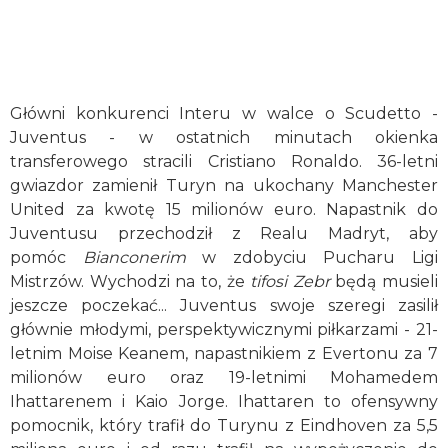
Główni konkurenci Interu w walce o Scudetto -
Juventus - w ostatnich minutach okienka
transferowego stracili Cristiano Ronaldo. 36-letni
gwiazdor zamienił Turyn na ukochany Manchester
United za kwotę 15 milionów euro. Napastnik do
Juventusu przechodził z Realu Madryt, aby
pomóc
Bianconerim
w zdobyciu Pucharu Ligi
Mistrzów. Wychodzi na to, że
tifosi
Zebr
będą musieli
jeszcze poczekać... Juventus swoje szeregi zasilił
głównie młodymi, perspektywicznymi piłkarzami - 21-
letnim Moise Keanem, napastnikiem z Evertonu za 7
milionów euro oraz 19-letnimi Mohamedem
Ihattarenem i Kaio Jorge. Ihattaren to ofensywny
pomocnik, który trafił do Turynu z Eindhoven za 5,5