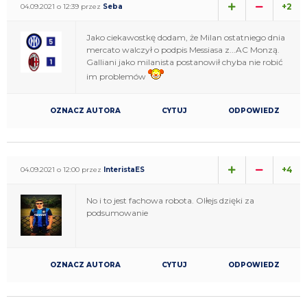
+2
04.09.2021 o 12:39 przez
Seba
Jako ciekawostkę dodam, że Milan ostatniego dnia
mercato walczył o podpis Messiasa z...AC Monzą.
Galliani jako milanista postanowił chyba nie robić
im problemów
OZNACZ AUTORA
CYTUJ
ODPOWIEDZ
+4
04.09.2021 o 12:00 przez
InteristaES
No i to jest fachowa robota. Olłejs dzięki za
podsumowanie
OZNACZ AUTORA
CYTUJ
ODPOWIEDZ