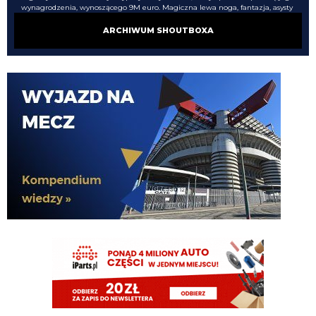
wynagrodzenia, wynoszącego 9M euro. Magiczna lewa noga, fantazja, asysty
i zmysł strzelecki: Grosso dostaje świetne wzmocnienie ofensywy. Kibice
marzą, a Paratici się nie zatrzymuje: teraz chce sprowadzić Thorstvedta.
ARCHIWUM SHOUTBOXA
martins2000
06.08.2026 08:09
Trzy transakcje: Suzuki i Lucumi natychmiast, następnie Zirkzee. PSG dopina
z Parmą transfer Japończyka, po czym ten zostanie wypożyczony do
Juventusu. Spotkanie z Bologną w sprawie środkowego obrońcy. Manchester
United puszcza wolno Holendra.
mattipr89
06.08.2026 07:41
Couto w como
Nerazzurro90
06.08.2026 01:08
Beka przecież molina to dno najgorsze ogór przydupas 5 koło samochodu na
co nam on. Słuchajcie cny on dobrze mówi
Cny
05.08.2026 22:15
nie no Modlina i pucumi zamiast Romero xd co my kadrę do walki o udział
w LE budujemy czy jednak chcemy być w europejskiej czołówce?
Xucatlan
05.08.2026 21:42
Z której prasy? Z tej, co pisze, że Inter dogadany z Romero, czy z tej która