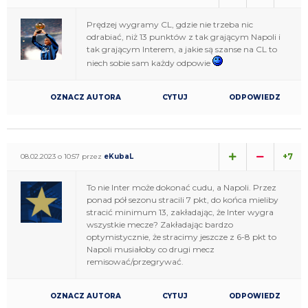
Prędzej wygramy CL, gdzie nie trzeba nic
odrabiać, niż 13 punktów z tak grającym Napoli i
tak grającym Interem, a jakie są szanse na CL to
niech sobie sam każdy odpowie
OZNACZ AUTORA
CYTUJ
ODPOWIEDZ
+7
08.02.2023 o 10:57 przez
eKubaL
To nie Inter może dokonać cudu, a Napoli. Przez
ponad pół sezonu stracili 7 pkt, do końca mieliby
stracić minimum 13, zakładając, że Inter wygra
wszystkie mecze? Zakładając bardzo
optymistycznie, że stracimy jeszcze z 6-8 pkt to
Napoli musiałoby co drugi mecz
remisować/przegrywać.
OZNACZ AUTORA
CYTUJ
ODPOWIEDZ