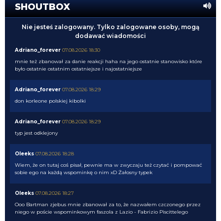
SHOUTBOX
Nie jesteś zalogowany. Tylko zalogowane osoby, mogą
dodawać wiadomości
Adriano_forever
07.08.2026 18:30
mnie też zbanował za danie reakcji haha na jego ostatnie stanowisko które
było ostatnie ostatnim ostatniejsze i najostatniejsze
Adriano_forever
07.08.2026 18:29
don korleone polskiej kibolki
Adriano_forever
07.08.2026 18:29
typ jest odklejony
Oleeks
07.08.2026 18:28
Wiem, że on tutaj coś pisał, pewnie ma w zwyczaju też czytać i pompować
sobie ego na każdą wspominkę o nim xD Żałosny typek
Oleeks
07.08.2026 18:27
Ooo Bartman zjebus mnie zbanował za to, że nazwałem czczonego przez
niego w poście wspominkowym faszola z Lazio - Fabrizio Piscittelego