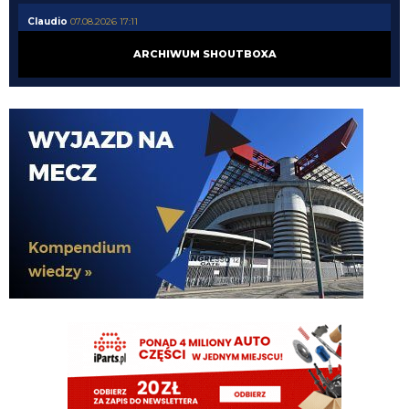
Claudio
07.08.2026 17:11
https://www.elevensports.pl/pakiety
jakby ktoś myślał o zakupie to znowu
ARCHIWUM SHOUTBOXA
jest promocja
martins2000
07.08.2026 16:21
Lucumi ustalił z Juventusem 5-letni kontrakt wart 2,5 mln € rocznie.
Nottingham oferuje mu 3,5 mln, ale Kolumbijczyk preferuje Juventus.
Bologna póki co odrzuciła ofertę w wysokości 17 mln €. Juve chce się
dogadać na kwotę poniżej 25 mln. [Schira]
FENDI_SOSA
07.08.2026 16:14
capri sun
FENDI_SOSA
07.08.2026 16:14
https://open.spotify.com/track/1XpmMe95dk9jh3zuOMpeU2?
si=905de6a7a51a48cb
FENDI_SOSA
07.08.2026 16:12
ty smigales niegdys na napadzie he
FENDI_SOSA
07.08.2026 16:12
martins he