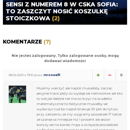
SENSI Z NUMEREM 8 W CSKA SOFIA:
TO ZASZCZYT NOSIĆ KOSZULKĘ
STOICZKOWA
(2)
KOMENTARZE
(7)
Nie jesteś zalogowany. Tylko zalogowane osoby, mogą
dodawać wiadomości
0
08.02.2023 o 19:10 przez
mroowa111
Musimy wierzyć ale napoli musiałoby zaczac
seryjnie tracic pkty co wydaje sie niemozliwe ale kto
to wie jak bedzie nie ma co liczyc na scudetto
matematycznie to faktycznie musiałby sie
wydarzyc cud bo napoli brakuje 29 pkt do tytulu
przy zalozeniu ze my wygramy pozostale 17 takze
ze szanse sa mniejsze niz 1 procent ale sezon
konczy sie na koniec maja a co byscie powiedzieli
na finał lm Inter Napoli to byłoby coś pięknego