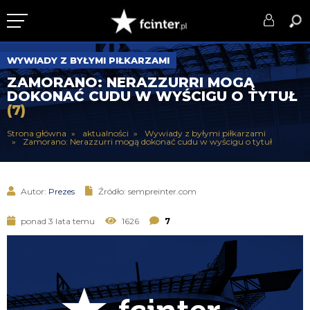
KLUB
WYWIADY Z BYŁYMI PIŁKARZAMI
ZAMORANO: NERAZZURRI MOGĄ
DRUŻYNA
DOKONAĆ CUDU W WYŚCIGU O TYTUŁ
(7)
SERIE A
Strona główna
aktualności
Wywiady z byłymi piłkarzami
Zamorano: Nerazzurri mogą dokonać cudu w wyścigu o tytuł
PUCHARY
DLA TIFOSICH
Autor:
Prezes
Źródło: sempreinter.com
SERWIS
ponad 3 lata temu
1626
7