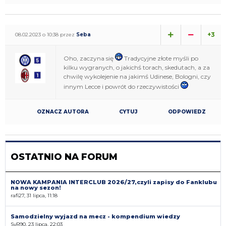
+3
08.02.2023 o 10:38 przez
Seba
Oho, zaczyna się
Tradycyjne złote myśli po
kilku wygranych, o jakichś torach, skedutach, a za
chwilę wykolejenie na jakimś Udinese, Bologni, czy
innym Lecce i powrót do rzeczywistości
OZNACZ AUTORA
CYTUJ
ODPOWIEDZ
OSTATNIO NA FORUM
NOWA KAMPANIA INTERCLUB 2026/27,czyli zapisy do Fanklubu
na nowy sezon!
rafi27, 31 lipca, 11:18
Samodzielny wyjazd na mecz - kompendium wiedzy
SyR90, 23 lipca, 22:03