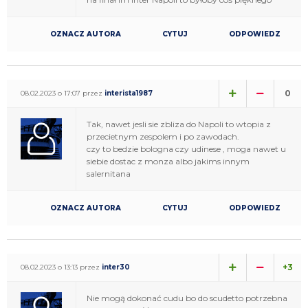
OZNACZ AUTORA
CYTUJ
ODPOWIEDZ
0
08.02.2023 o 17:07 przez
interista1987
Tak, nawet jesli sie zbliza do Napoli to wtopia z
przecietnym zespolem i po zawodach.
czy to bedzie bologna czy udinese , moga nawet u
siebie dostac z monza albo jakims innym
salernitana
OZNACZ AUTORA
CYTUJ
ODPOWIEDZ
+3
08.02.2023 o 13:13 przez
inter30
Nie mogą dokonać cudu bo do scudetto potrzebna