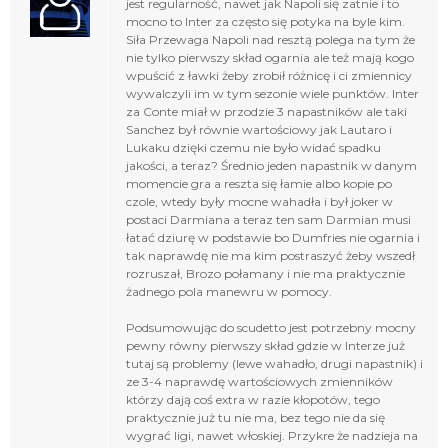
jest regularność, nawet jak Napoli się zatnie i to
mocno to Inter za często się potyka na byle kim.
Siła Przewaga Napoli nad resztą polega na tym że
nie tylko pierwszy skład ogarnia ale też mają kogo
wpuścić z ławki żeby zrobił różnicę i ci zmiennicy
wywalczyli im w tym sezonie wiele punktów. Inter
za Conte miał w przodzie 3 napastników ale taki
Sanchez był równie wartościowy jak Lautaro i
Lukaku dzięki czemu nie było widać spadku
jakości, a teraz? Średnio jeden napastnik w danym
momencie gra a reszta się łamie albo kopie po
czole, wtedy były mocne wahadła i był joker w
postaci Darmiana a teraz ten sam Darmian musi
łatać dziurę w podstawie bo Dumfries nie ogarnia i
tak naprawdę nie ma kim postraszyć żeby wszedł
rozruszał, Brozo połamany i nie ma praktycznie
żadnego pola manewru w pomocy.
Podsumowując do scudetto jest potrzebny mocny
pewny równy pierwszy skład gdzie w Interze już
tutaj są problemy (lewe wahadło, drugi napastnik) i
ze 3-4 naprawdę wartościowych zmienników
którzy dają coś extra w razie kłopotów, tego
praktycznie już tu nie ma, bez tego nie da się
wygrać ligi, nawet włoskiej. Przykre że nadzieja na