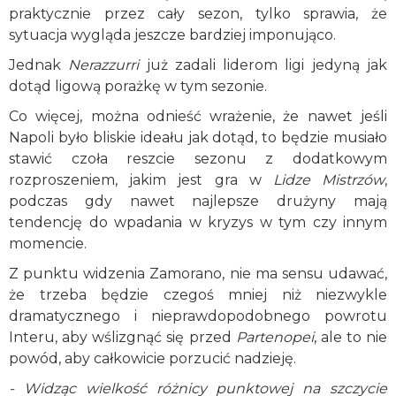
praktycznie przez cały sezon, tylko sprawia, że
sytuacja wygląda jeszcze bardziej imponująco.
Jednak
Nerazzurri
już zadali liderom ligi jedyną jak
dotąd ligową porażkę w tym sezonie.
Co więcej, można odnieść wrażenie, że nawet jeśli
Napoli było bliskie ideału jak dotąd, to będzie musiało
stawić czoła reszcie sezonu z dodatkowym
rozproszeniem, jakim jest gra w
Lidze Mistrzów
,
podczas gdy nawet najlepsze drużyny mają
tendencję do wpadania w kryzys w tym czy innym
momencie.
Z punktu widzenia Zamorano, nie ma sensu udawać,
że trzeba będzie czegoś mniej niż niezwykle
dramatycznego i nieprawdopodobnego powrotu
Interu, aby wślizgnąć się przed
Partenopei
, ale to nie
powód, aby całkowicie porzucić nadzieję.
- Widząc wielkość różnicy punktowej na szczycie