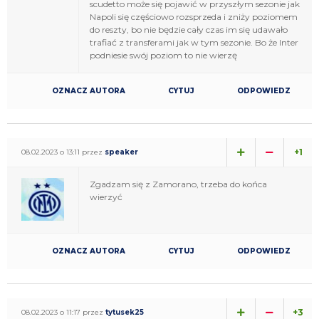
scudetto może się pojawić w przyszłym sezonie jak
Napoli się częściowo rozsprzeda i zniży poziomem
do reszty, bo nie będzie cały czas im się udawało
trafiać z transferami jak w tym sezonie. Bo że Inter
podniesie swój poziom to nie wierzę
OZNACZ AUTORA
CYTUJ
ODPOWIEDZ
+1
08.02.2023 o 13:11 przez
speaker
Zgadzam się z Zamorano, trzeba do końca
wierzyć
OZNACZ AUTORA
CYTUJ
ODPOWIEDZ
+3
08.02.2023 o 11:17 przez
tytusek25