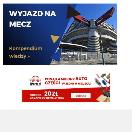
tak na pewno Chivu tak uznał XD
Claudio
06.08.2026 23:58
pismaki zawsze maja info z opoznieniem. Moze juz dawno dali sobie spokoj
z Romero. To wiedza tylko wewnatrz Interu
Claudio
06.08.2026 23:57
Żebyscie sie jeszcze nie zdziwili jak CHivu po treningach uznal ze Pavard
ma motywacje i odpowiednie umiejetnosci i sam chce by zostal, a kasa ma
isc na inne pozycje
Jaworeq
06.08.2026 23:33
Pavard mvp w padla będzie w tym sezonie
HB
06.08.2026 23:14
Misterem X był Benjamin Pavard. Witamy w Interze!
FENDI_SOSA
06.08.2026 22:16
Af*
FENDI_SOSA
06.08.2026 22:16
Ad