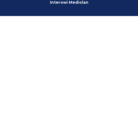
Interowi Mediolan
Rebelde
06.08.2026 21:34
Perisic na wahadło, Juan Jesus ns obrone a 40mln z powrotem do kieszeni
Oaktree. Chyba mamy w końcu realny plan. na te okienko.