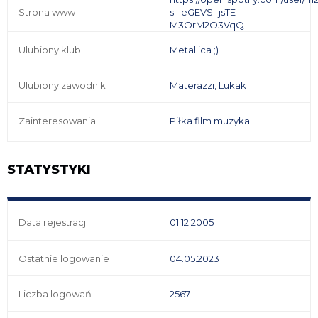
Strona www
si=eGEVS_jsTE-
M3OrM2O3VqQ
Ulubiony klub
Metallica ;)
Ulubiony zawodnik
Materazzi, Lukak
Zainteresowania
Piłka film muzyka
STATYSTYKI
Data rejestracji
01.12.2005
Ostatnie logowanie
04.05.2023
Liczba logowań
2567