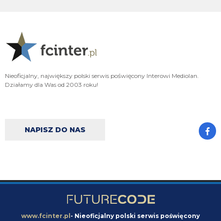
FENDI_SOSA
06.08.2026 22:15
A np jakby mieć wybierać jak cos czy hasto czy romero to wole Włocha ad
FENDI_SOSA
06.08.2026 22:15
Ważniejsze mamy pozycje do obstawienia
Nieoficjalny, największy polski serwis poświęcony Interowi Mediolan.
FENDI_SOSA
06.08.2026 22:15
Działamy dla Was od 2003 roku!
Ten romero niby ok ale nie ma na niego ciśnienia i tak
Nerazzurro90
06.08.2026 21:59
Jones to juz dawno ma w dupie azalio tego całego od stycznia go ściąga i
NAPISZ DO NAS
nie może
chonciak
06.08.2026 21:55
Odejdzie Pavard to przyjdzie romero. Odejdzie asslani i frattesi to może
przyjdzie curtis jones
chonciak
06.08.2026 21:54
Rebelde jaki plac budowy ?XD Nikt budowy nie rozpoczął w tym sezonie xd
Oni tylko podmieniają materiały.
www.fcinter.pl
- Nieoficjalny polski serwis poświęcony