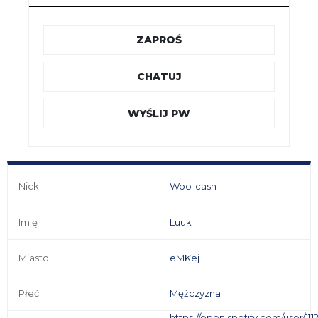
ZAPROŚ
CHATUJ
WYŚLIJ PW
Nick
Woo-cash
Imię
Luuk
Miasto
eMKej
Płeć
Mężczyzna
https://open.spotify.com/user/11