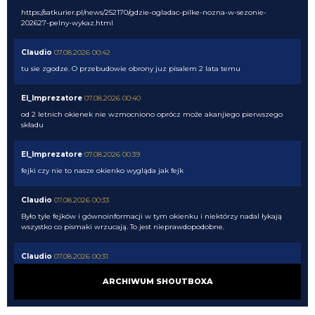
https://satkurier.pl/news/252170/gdzie-ogladac-pilke-nozna-w-sezonie-
202627-pelny-wykaz.html
Claudio
07.08.2026 00:42
tu sie zgodze. O przebudowie obrony juz pisalem 2 lata temu
El_Imprezatore
07.08.2026 00:40
od 2 letnich okienek nie wzmocniono oprócz może akanjiego pierwszego
składu
El_Imprezatore
07.08.2026 00:39
fejki czy nie to nasze okienko wygląda jak fejk
Claudio
07.08.2026 00:33
Było tyle fejków i gównoinformacji w tym okienku i niektórzy nadal łykają
wszystko co pismaki wrzucają. To jest nieprawdopodobne.
Claudio
07.08.2026 00:31
no tak napewno my wiemy co Chivu myśli....
ARCHIWUM SHOUTBOXA
El_Imprezatore
07.08.2026 00:09