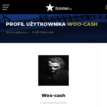
KLUB
PROFIL UŻYTKOWNIKA
WOO-CASH
DRUŻYNA
Strona główna
Profil Woo-cash
SERIE A
PUCHARY
DLA TIFOSICH
SERWIS
Woo-cash
w serwisie od 2005r.