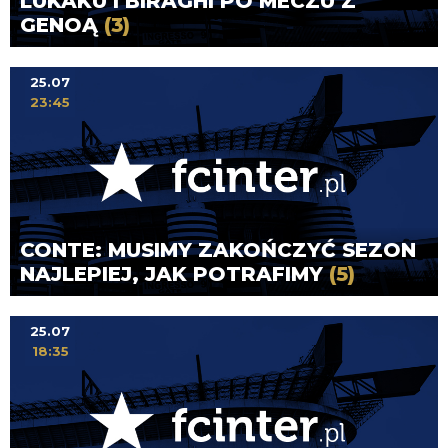
LUKAKU I BIRAGHI PO MECZU Z
GENOĄ
(3)
25.07
23:45
CONTE: MUSIMY ZAKOŃCZYĆ SEZON
NAJLEPIEJ, JAK POTRAFIMY
(5)
25.07
18:35