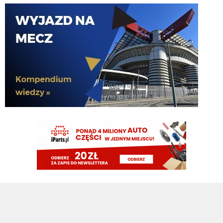
Nerazzurro90
07.08.2026 15:39
juz dawno bym byl u was gdyby nie domin, on boi sie mnie w redakcji
DonDawido
07.08.2026 15:38
Ty mi nie stawiaj warunków tylko odpowiedz.
Nerazzurro90
07.08.2026 15:36
jesli bede na grupce na messengerze stary
DonDawido
07.08.2026 15:35
Nerazzurro90, chcesz nadal tę posadę w redakcji?
Nerazzurro90
07.08.2026 15:28
mavornik co tam pewnie pocisz sie na mysl o opalonej glowce spolotiego i
jutrzejszym meczu jego
FENDI_SOSA
07.08.2026 14:51
Nerra he
FENDI_SOSA
07.08.2026 14:51
U he need