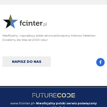
broda4991
07.08.2026 14:10
No i oktree trza było takiej cipy co będzie chwalić nawet niepowodzenia w
mercato. To się z jednej strony szanuje bo nie robi fermentu a z drugiej
strony niema nazwiska żeby się postawić bo znalazł złotą rybkę.
Nerazzurro90
07.08.2026 13:36
Nieoficjalny, największy polski serwis poświęcony Interowi Mediolan.
fajnie ze zlapalismy dobry kontakt, jeszcze troche i dolacze do was na
Działamy dla Was od 2003 roku!
discorda
Nerazzurro90
07.08.2026 13:35
tak, niech już sperdqdalają
NAPISZ DO NAS
jaszczomb
07.08.2026 13:35
przynajmniej jest koniec wspanialych relacji z atalanta
Nerazzurro90
07.08.2026 13:35
ale co tam. Azalio zastukał podobnie do drzwi rok pozniej i został wyruchany
w kazda dziure
Nerazzurro90
07.08.2026 13:34
www.fcinter.pl
- Nieoficjalny polski serwis poświęcony
tego nigdy sie nie dowiemy. Wedlug mediow to pedały z bergamo nawet nie