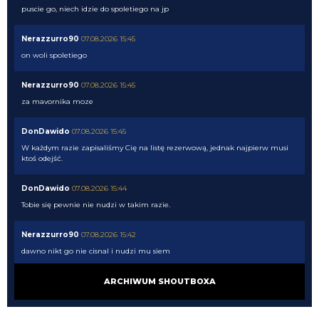
puscie go, niech idzie do spoletiego na jp
Nerazzurro90
07.08.2026 15:45
on woli spoletiego
Nerazzurro90
07.08.2026 15:45
za mavornika moze
DonDawido
07.08.2026 15:45
W każdym razie zapisaliśmy Cię na listę rezerwową, jednak najpierw musi
ktoś odejść.
DonDawido
07.08.2026 15:44
Tobie się pewnie nie nudzi w takim razie.
Nerazzurro90
07.08.2026 15:42
dawno nikt go nie cisnal i nudzi mu siem
DonDawido
07.08.2026 15:40
ARCHIWUM SHOUTBOXA
No akurat Domin najczęściej powtarza żebyś dołączył.