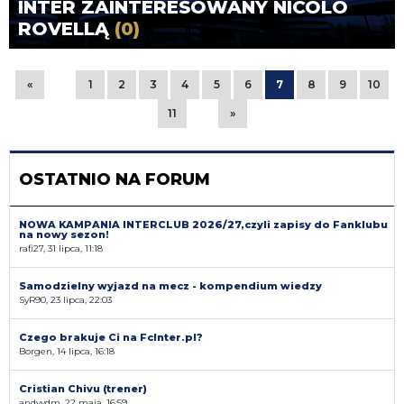
INTER ZAINTERESOWANY NICOLO
ROVELLĄ
(0)
«
1
2
3
4
5
6
7
8
9
10
11
»
OSTATNIO NA FORUM
NOWA KAMPANIA INTERCLUB 2026/27,czyli zapisy do Fanklubu
na nowy sezon!
rafi27, 31 lipca, 11:18
Samodzielny wyjazd na mecz - kompendium wiedzy
SyR90, 23 lipca, 22:03
Czego brakuje Ci na FcInter.pl?
Borgen, 14 lipca, 16:18
Cristian Chivu (trener)
andyvdm, 22 maja, 16:59