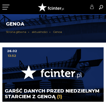
KLUB
GENOA
DRUŻYNA
Strona główna
aktualności
Genoa
SERIE A
PUCHARY
26.02
13:52
DLA TIFOSICH
SERWIS
GARŚĆ DANYCH PRZED NIEDZIELNYM
STARCIEM Z GENOĄ
(1)