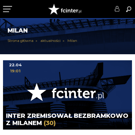
KLUB
MILAN
DRUŻYNA
Strona główna
aktualności
Milan
SERIE A
PUCHARY
22.04
19:01
DLA TIFOSICH
SERWIS
INTER ZREMISOWAŁ BEZBRAMKOWO
Z MILANEM
(30)