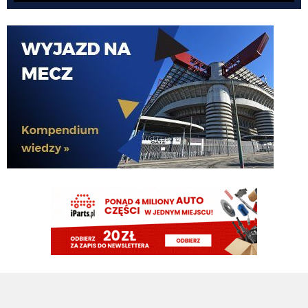
nedzy i rozpaczy
G3nesis
07.08.2026 19:15
Jak tam Adriano, co słychać
G3nesis
07.08.2026 19:15
Hehe 😁
FENDI_SOSA
07.08.2026 18:56
Adriano ty already dead a nie forever he xd
FENDI_SOSA
07.08.2026 18:56
Oleeks ciśnij go he
Adriano_forever
07.08.2026 18:30
mnie też zbanował za danie reakcji haha na jego ostatnie stanowisko które
było ostatnie ostatnim ostatniejsze i najostatniejsze
Adriano_forever
07.08.2026 18:29
don korleone polskiej kibolki