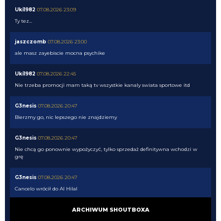
Uki1982
07.08.2026 23:09
Ty tez...
jaszczomb
07.08.2026 23:00
ale masz zayebiscie mocna psychike
Uki1982
07.08.2026 22:45
Nie trzeba promocji mam taką tv wszystkie kanaly swiata sportowe itd
G3nesis
07.08.2026 20:47
Bierzmy go, nic lepszego nie znajdziemy
G3nesis
07.08.2026 20:47
Nie chcą go ponownie wypożyczyć, tylko sprzedaż definitywna wchodzi w
grę
G3nesis
07.08.2026 20:47
Cancelo wrócił do Al Hilal
Nerazzurro90
07.08.2026 19:42
ARCHIWUM SHOUTBOXA
Botmon publicznie czci zmarlego bandyte piscitelliego brak slow obraz