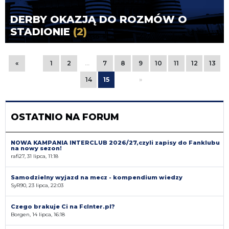
DERBY OKAZJĄ DO ROZMÓW O
STADIONIE
(2)
«
1
2
…
7
8
9
10
11
12
13
14
15
»
OSTATNIO NA FORUM
NOWA KAMPANIA INTERCLUB 2026/27,czyli zapisy do Fanklubu
na nowy sezon!
rafi27, 31 lipca, 11:18
Samodzielny wyjazd na mecz - kompendium wiedzy
SyR90, 23 lipca, 22:03
Czego brakuje Ci na FcInter.pl?
Borgen, 14 lipca, 16:18