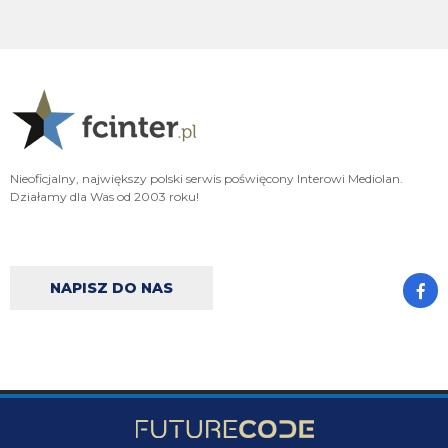
Adriano_forever
07.08.2026 18:29
typ jest odklejony
Oleeks
07.08.2026 18:28
Wiem, że on tutaj coś pisał, pewnie ma w zwyczaju też czytać i pompować
sobie ego na każdą wspominkę o nim xD Żałosny typek
Oleeks
07.08.2026 18:27
Nieoficjalny, największy polski serwis poświęcony Interowi Mediolan.
Ooo Bartman zjebus mnie zbanował za to, że nazwałem czczonego przez
Działamy dla Was od 2003 roku!
niego w poście wspominkowym faszola z Lazio - Fabrizio Piscittelego
Claudio
07.08.2026 17:11
https://www.elevensports.pl/pakiety
jakby ktoś myślał o zakupie to znowu
jest promocja
NAPISZ DO NAS
martins2000
07.08.2026 16:21
Lucumi ustalił z Juventusem 5-letni kontrakt wart 2,5 mln € rocznie.
Nottingham oferuje mu 3,5 mln, ale Kolumbijczyk preferuje Juventus.
Bologna póki co odrzuciła ofertę w wysokości 17 mln €. Juve chce się
dogadać na kwotę poniżej 25 mln. [Schira]
FENDI_SOSA
07.08.2026 16:14