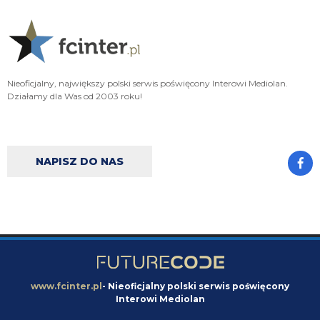
Cyrax
08.08.2026 17:30
Taki Olise dla ubogich
Orzeu
08.08.2026 17:29
Diouf naprawdę tak dobrze wygląda na wahadle?
Nieoficjalny, największy polski serwis poświęcony Interowi Mediolan.
Działamy dla Was od 2003 roku!
Orzeu
08.08.2026 17:29
i jak tam ten meczyk dzisiaj wyglądał?
Cyrax
08.08.2026 16:38
NAPISZ DO NAS
Zmienili taktykę. Już nawet się nie dogadują
Chuchu
08.08.2026 16:36
Z kim się Inter dziś dogadał?
Tifosinho
08.08.2026 16:02
0 celnych strzałów robi wrażenie
www.fcinter.pl
- Nieoficjalny polski serwis poświęcony
Interowi Mediolan