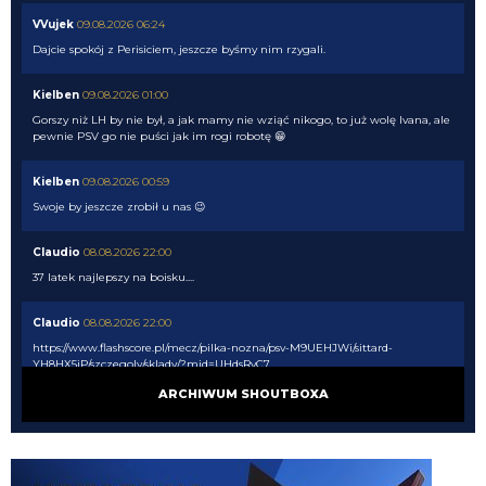
VVujek
09.08.2026 06:24
Dajcie spokój z Perisiciem, jeszcze byśmy nim rzygali.
Kielben
09.08.2026 01:00
Gorszy niż LH by nie był, a jak mamy nie wziąć nikogo, to już wolę Ivana, ale
pewnie PSV go nie puści jak im rogi robotę 😁
Kielben
09.08.2026 00:59
Swoje by jeszcze zrobił u nas 😉
Claudio
08.08.2026 22:00
37 latek najlepszy na boisku....
Claudio
08.08.2026 22:00
https://www.flashscore.pl/mecz/pilka-nozna/psv-M9UEHJWi/sittard-
YH8HX5iP/szczegoly/sklady/?mid=UHdsRvC7
ARCHIWUM SHOUTBOXA
pluto11
08.08.2026 21:34
Noge
pluto11
08.08.2026 21:34