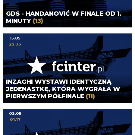
GDS - HANDANOVIĆ W FINALE OD 1.
MINUTY
(13)
15.05
22:33
INZAGHI WYSTAWI IDENTYCZNĄ
JEDENASTKĘ, KTÓRA WYGRAŁA W
PIERWSZYM PÓŁFINALE
(11)
03.05
01:17