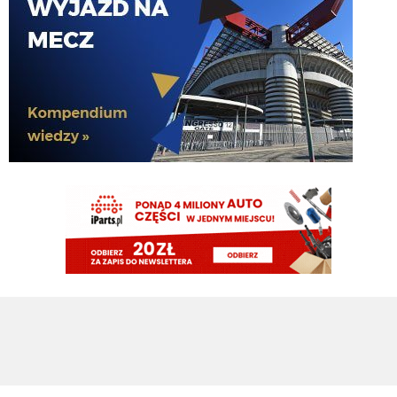
Chłop ma 37 lat jedyne co może urwać to
nife albo ahillesa
Rafi23
08.08.2026 21:15
Oglądam PSV, Perisic dupy nie urywa
Piotrek85
08.08.2026 19:18
Dołożę do wahadłowego😃
HB
08.08.2026 18:56
Piotrek na co wydasz te pieniądze?
Piotrek85
08.08.2026 18:16
Raczej nie będą to duże kwoty.
Piotrek85
08.08.2026 18:15
Colidio przechodzi do Vasco. Chyba mamy jakiś procent odsprzedaży.
Cyrax
08.08.2026 17:31
robi więcej w kilka minut niż LH przez cały pobyt w Interze