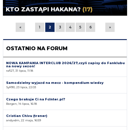
KTO ZASTĄPI HAKANA?
(17)
«
1
2
3
4
5
6
»
OSTATNIO NA FORUM
NOWA KAMPANIA INTERCLUB 2026/27,czyli zapisy do Fanklubu
na nowy sezon!
rafi27, 31 lipca, 11:18
Samodzielny wyjazd na mecz - kompendium wiedzy
SyR90, 23 lipca, 22:03
Czego brakuje Ci na FcInter.pl?
Borgen, 14 lipca, 16:18
Cristian Chivu (trener)
andyvdm, 22 maja, 16:59