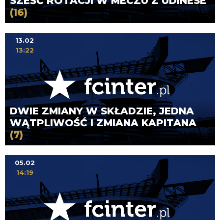
SZEŚĆ ROTACJI W MECZU Z UDINESE
(16)
13.02
13:22
DWIE ZMIANY W SKŁADZIE, JEDNA
WĄTPLIWOŚĆ I ZMIANA KAPITANA
(7)
05.02
14:19