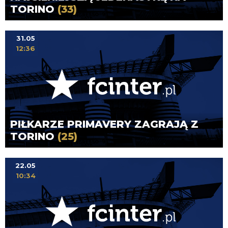
TORINO
(33)
31.05
12:36
PIŁKARZE PRIMAVERY ZAGRAJĄ Z
TORINO
(25)
22.05
10:34