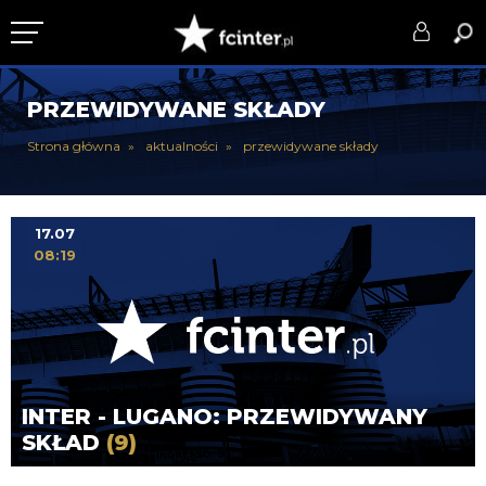
KLUB
PRZEWIDYWANE SKŁADY
DRUŻYNA
Strona główna
aktualności
przewidywane składy
SERIE A
PUCHARY
17.07
08:19
DLA TIFOSICH
SERWIS
INTER - LUGANO: PRZEWIDYWANY
SKŁAD
(9)