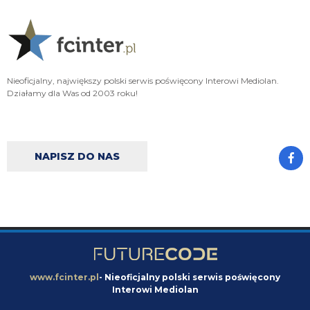
Klinsi64
06.08.2026 18:23
o ile sytuacje z Palestrą można usprawiedliwić,Khalaili to chore wymogi
CONI tak sytuacja z Romero to kompro potężne
Cyrax
06.08.2026 18:04
Nieoficjalny, największy polski serwis poświęcony Interowi Mediolan.
Strona ostatnio śmiga niczym Inter na rynku transferowym
Działamy dla Was od 2003 roku!
Cny
06.08.2026 17:26
jak nie czujesz pewnej różnicy to twoja sprawa
NAPISZ DO NAS
Xucatlan
06.08.2026 17:07
No czyli chodzi o fundusze, bo pensja to przecież kwestia finansowa, a nie
braku miejsca.
Cny
06.08.2026 17:04
bardziej chodzi o pensję. przecież nikt nie chce ryzykować zostania pavarda
z 5M pensji. kwestia strategii, w mojej opinii to też głupota bo zwyczajnie
nie potrafi Ałzyljo sprzedać i to jest powód całej szopki
www.fcinter.pl
- Nieoficjalny polski serwis poświęcony
Xucatlan
06.08.2026 17:00
Interowi Mediolan
A to jest jakiś limit ilu możesz mieć obrońców w kadrze? Oczywiście, że