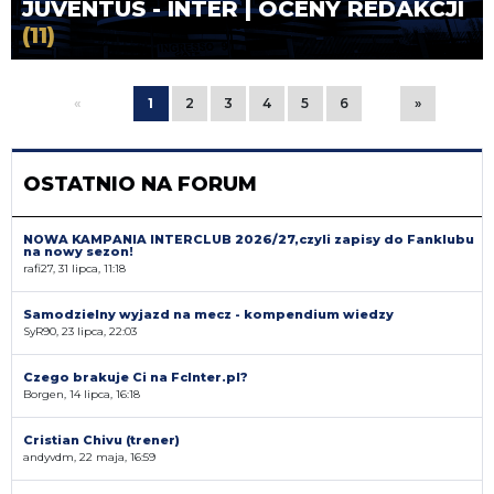
JUVENTUS - INTER | OCENY REDAKCJI
(11)
«
1
2
3
4
5
6
»
OSTATNIO NA FORUM
NOWA KAMPANIA INTERCLUB 2026/27,czyli zapisy do Fanklubu
na nowy sezon!
rafi27, 31 lipca, 11:18
Samodzielny wyjazd na mecz - kompendium wiedzy
SyR90, 23 lipca, 22:03
Czego brakuje Ci na FcInter.pl?
Borgen, 14 lipca, 16:18
Cristian Chivu (trener)
andyvdm, 22 maja, 16:59