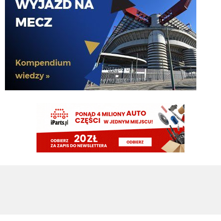
Bekowe te doniesienia i całe mercato. Po fiasku z Palestrą: "Pieniądze
zostaną zainwestowane w klasowego obrońcę". Teraz podają, że Romero
blisko Ateltico i pojawiło się "Pieniądze zaoszczędzone na Romero zostaną
przeznaczone na Jonesa". Za tydzień zapewne "Pieniądze zaoszczędzone
na Dżonsie zostaną wydane zimą". To okienko póki co przebija wszystko
Claudio
06.08.2026 19:21
Oby tak blisko jak Palestra Interu
Claudio
06.08.2026 19:21
Argentynskie media: Romero blisko Atletico.
Rebelde
06.08.2026 18:51
A do obrony ściągną Ostigarda z Genoa i będą wmawiać że Stones to od
poczatku był kupowany do pierwszego składu, bo jest wybitny
Rebelde
06.08.2026 18:50
zaraz napiszą że te 40mln "zaoszczędzone" na Romero to zostanie
zainwestowane w Jonesa.... Oczywiście najpierw musi odejść Frattesi i Asllani
G3nesis
06.08.2026 18:47
Kapelutek michellaga jeszcze tu zagląda?