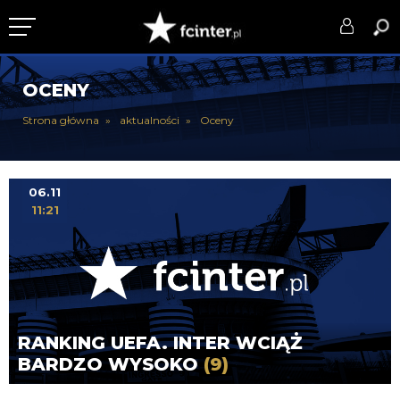
KLUB
OCENY
DRUŻYNA
Strona główna
aktualności
Oceny
SERIE A
PUCHARY
06.11
11:21
DLA TIFOSICH
SERWIS
RANKING UEFA. INTER WCIĄŻ
BARDZO WYSOKO
(9)