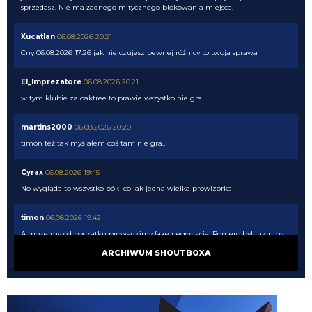
sprzedasz. Nie ma żadnego mitycznego blokowania miejsca.
Xucatlan
06.08.2026 20:21
Cny 06.08.2026 17:26 jak nie czujesz pewnej różnicy to twoja sprawa
El_Imprezatore
06.08.2026 20:21
w tym klubie za oaktree to prawie wszystko nie gra
martins2000
06.08.2026 20:20
timon też tak myślałem coś tam nie gra..
Cyrax
06.08.2026 19:45
No wygląda to wszystko póki co jak jedna wielka prowizorka
timon
06.08.2026 19:42
A moze my od poczatku prowadzimy fake negocjacje. Romero byl juz niby
dogadanu, niby problemem nie bylo 40 mln tylko prowizje, dogadali
ARCHIWUM SHOUTBOXA
prowizje to nagle jednak trzeba sprzedac. Pewnie gdyby Chelsea nie weszla
po Palestre to bagle by sie okazalo, ze w sumie to musimy Asllaniego
najpierw sprzedac
Cyrax
06.08.2026 19:37