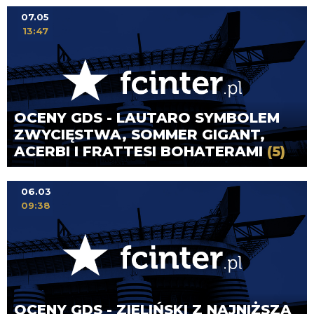
07.05
13:47
OCENY GDS - LAUTARO SYMBOLEM
ZWYCIĘSTWA, SOMMER GIGANT,
ACERBI I FRATTESI BOHATERAMI
(5)
06.03
09:38
OCENY GDS - ZIELIŃSKI Z NAJNIŻSZĄ