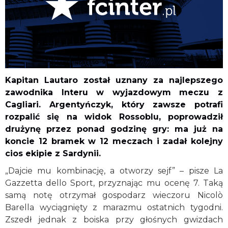
Kapitan Lautaro został uznany za najlepszego
zawodnika Interu w wyjazdowym meczu z
Cagliari. Argentyńczyk, który zawsze potrafi
rozpalić się na widok Rossoblu, poprowadził
drużynę przez ponad godzinę gry: ma już na
koncie 12 bramek w 12 meczach i zadał kolejny
cios ekipie z Sardynii.
„Dajcie mu kombinację, a otworzy sejf” – pisze La
Gazzetta dello Sport, przyznając mu ocenę 7. Taką
samą notę otrzymał gospodarz wieczoru Nicolò
Barella wyciągnięty z marazmu ostatnich tygodni.
Zszedł jednak z boiska przy głośnych gwizdach