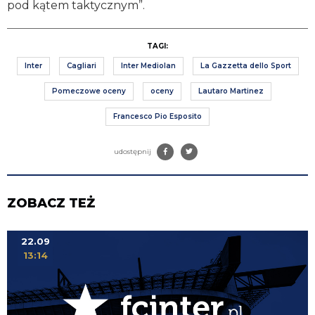
pod kątem taktycznym”.
TAGI:
Inter
Cagliari
Inter Mediolan
La Gazzetta dello Sport
Pomeczowe oceny
oceny
Lautaro Martinez
Francesco Pio Esposito
udostępnij
ZOBACZ TEŻ
22.09
13:14