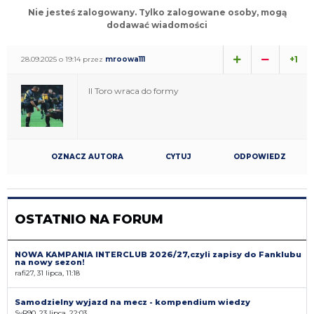
Nie jesteś zalogowany. Tylko zalogowane osoby, mogą
dodawać wiadomości
+1
28.09.2025 o 19:14 przez
mroowa111
Il Toro wraca do formy
OZNACZ AUTORA
CYTUJ
ODPOWIEDZ
OSTATNIO NA FORUM
NOWA KAMPANIA INTERCLUB 2026/27,czyli zapisy do Fanklubu
na nowy sezon!
rafi27, 31 lipca, 11:18
Samodzielny wyjazd na mecz - kompendium wiedzy
SyR90, 23 lipca, 22:03