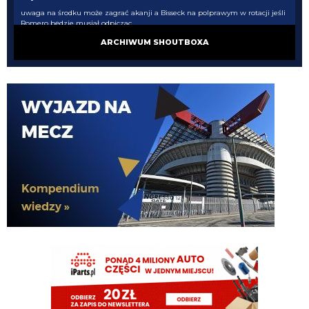
uwaga na środku może zagrać akanji a Bisseck na polprawym w rotacji jeśli
Romero będzie musiał odpiczac
ARCHIWUM SHOUTBOXA
Cny
06.08.2026 09:31
tak wszyscy będą połamani. akurat nasze sztaby wiedzą jak prowadzić
piłkarzy.
timon
06.08.2026 09:25
Przeciez przy Romero i Stonesie potrzeba obroncy nr 7 inaczej tego nie
poskladamy. Stones wypadnie na dwa miechy i Romero bedzie mial grac co
3 dni od dechy do dechy i sie nie posypac?
timon
06.08.2026 09:15
A jak dodamy jeszcze wahadlo oparte na Dioufie i LH to juz na bank liga
mistrzow nasza
timon
06.08.2026 09:15
Na Romero i Stonesie
timon
06.08.2026 09:15
Cny racja lepiej oprzec gre obronną na Romero ktorzy łącznie opuszczali 6
miesięcy z 10 miesiecy grania w kazdym z ostatnich dwoch sezonow i mieli