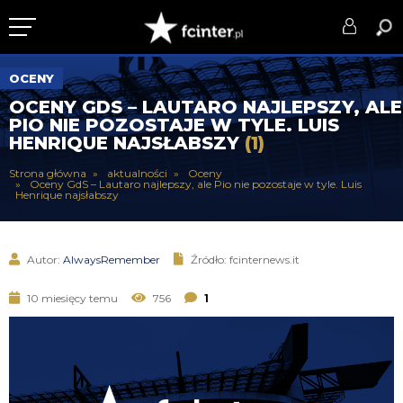
KLUB
OCENY
OCENY GDS – LAUTARO NAJLEPSZY, ALE
DRUŻYNA
PIO NIE POZOSTAJE W TYLE. LUIS
HENRIQUE NAJSŁABSZY
(1)
SERIE A
Strona główna
aktualności
Oceny
Oceny GdS – Lautaro najlepszy, ale Pio nie pozostaje w tyle. Luis
PUCHARY
Henrique najsłabszy
DLA TIFOSICH
Autor:
AlwaysRemember
Źródło: fcinternews.it
SERWIS
10 miesięcy temu
756
1