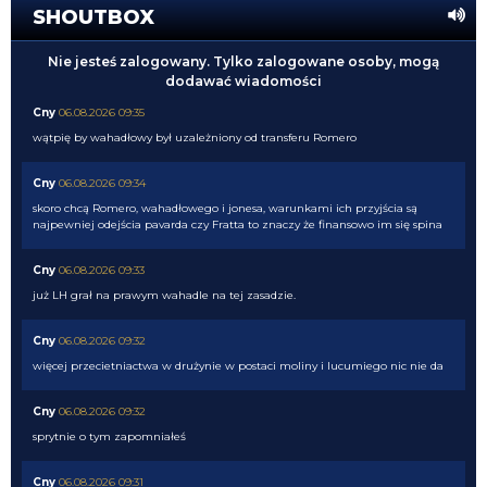
SHOUTBOX
Nie jesteś zalogowany. Tylko zalogowane osoby, mogą
dodawać wiadomości
Cny
06.08.2026 09:35
wątpię by wahadłowy był uzależniony od transferu Romero
Cny
06.08.2026 09:34
skoro chcą Romero, wahadłowego i jonesa, warunkami ich przyjścia są
najpewniej odejścia pavarda czy Fratta to znaczy że finansowo im się spina
Cny
06.08.2026 09:33
już LH grał na prawym wahadle na tej zasadzie.
Cny
06.08.2026 09:32
więcej przecietniactwa w drużynie w postaci moliny i lucumiego nic nie da
Cny
06.08.2026 09:32
sprytnie o tym zapomniałeś
Cny
06.08.2026 09:31