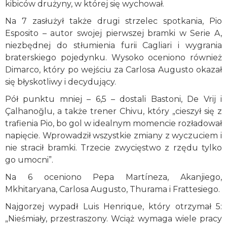
kibiców drużyny, w której się wychował.
Na 7 zasłużył także drugi strzelec spotkania, Pio
Esposito – autor swojej pierwszej bramki w Serie A,
niezbędnej do stłumienia furii Cagliari i wygrania
braterskiego pojedynku. Wysoko oceniono również
Dimarco, który po wejściu za Carlosa Augusto okazał
się błyskotliwy i decydujący.
Pół punktu mniej – 6,5 – dostali Bastoni, De Vrij i
Çalhanoğlu, a także trener Chivu, który „cieszył się z
trafienia Pio, bo gol w idealnym momencie rozładował
napięcie. Wprowadził wszystkie zmiany z wyczuciem i
nie stracił bramki. Trzecie zwycięstwo z rzędu tylko
go umocni”.
Na 6 oceniono Pepa Martíneza, Akanjiego,
Mkhitaryana, Carlosa Augusto, Thurama i Frattesiego.
Najgorzej wypadł Luis Henrique, który otrzymał 5:
„Nieśmiały, przestraszony. Wciąż wymaga wiele pracy