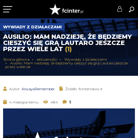
KLUB
WYWIADY Z DZIAŁACZAMI
AUSILIO: MAM NADZIEJĘ, ŻE BĘDZIEMY
DRUŻYNA
CIESZYĆ SIĘ GRĄ LAUTARO JESZCZE
PRZEZ WIELE LAT
(1)
SERIE A
Strona główna
aktualności
Wywiady z działaczami
Ausilio: Mam nadzieję, że będziemy cieszyć się grą Lautaro jeszcze
PUCHARY
przez wiele lat
DLA TIFOSICH
Autor:
AlwaysRemember
Źródło: fcinternews.it
SERWIS
4 miesiące temu
484
1