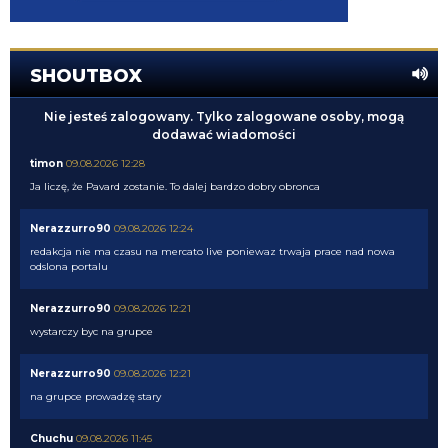
SHOUTBOX
Nie jesteś zalogowany. Tylko zalogowane osoby, mogą
dodawać wiadomości
timon
09.08.2026 12:28
Ja liczę, że Pavard zostanie. To dalej bardzo dobry obronca
Nerazzurro90
09.08.2026 12:24
redakcja nie ma czasu na mercato live poniewaz trwaja prace nad nowa
odslona portalu
Nerazzurro90
09.08.2026 12:21
wystarczy byc na grupce
Nerazzurro90
09.08.2026 12:21
na grupce prowadzę stary
Chuchu
09.08.2026 11:45