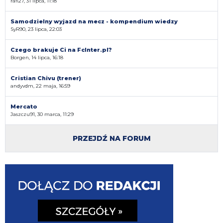
rafi27, 31 lipca, 11:18
Samodzielny wyjazd na mecz - kompendium wiedzy
SyR90, 23 lipca, 22:03
Czego brakuje Ci na FcInter.pl?
Borgen, 14 lipca, 16:18
Cristian Chivu (trener)
andyvdm, 22 maja, 16:59
Mercato
Jaszczu91, 30 marca, 11:29
PRZEJDŹ NA FORUM