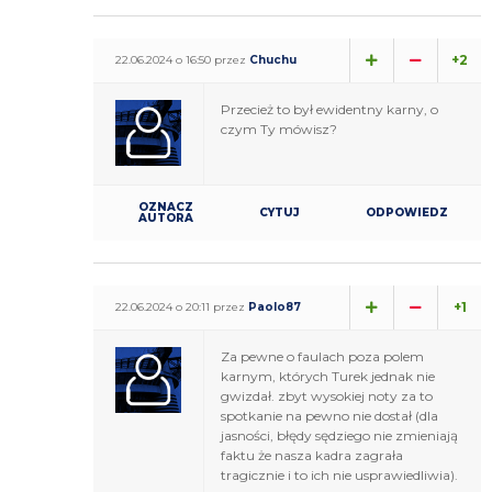
+2
22.06.2024 o 16:50 przez
Chuchu
Przecież to był ewidentny karny, o
czym Ty mówisz?
OZNACZ
CYTUJ
ODPOWIEDZ
AUTORA
+1
22.06.2024 o 20:11 przez
Paolo87
Za pewne o faulach poza polem
karnym, których Turek jednak nie
gwizdał. zbyt wysokiej noty za to
spotkanie na pewno nie dostał (dla
jasności, błędy sędziego nie zmieniają
faktu że nasza kadra zagrała
tragicznie i to ich nie usprawiedliwia).