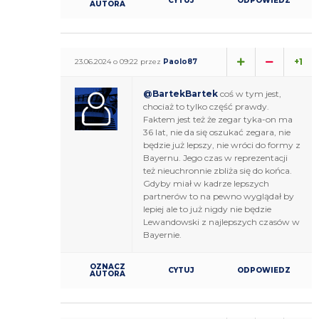
CYTUJ
ODPOWIEDZ
AUTORA
+1
23.06.2024 o 09:22 przez
Paolo87
@BartekBartek
coś w tym jest,
chociaż to tylko część prawdy.
Faktem jest też że zegar tyka-on ma
36 lat, nie da się oszukać zegara, nie
będzie już lepszy, nie wróci do formy z
Bayernu. Jego czas w reprezentacji
też nieuchronnie zbliża się do końca.
Gdyby miał w kadrze lepszych
partnerów to na pewno wyglądał by
lepiej ale to już nigdy nie będzie
Lewandowski z najlepszych czasów w
Bayernie.
OZNACZ
CYTUJ
ODPOWIEDZ
AUTORA