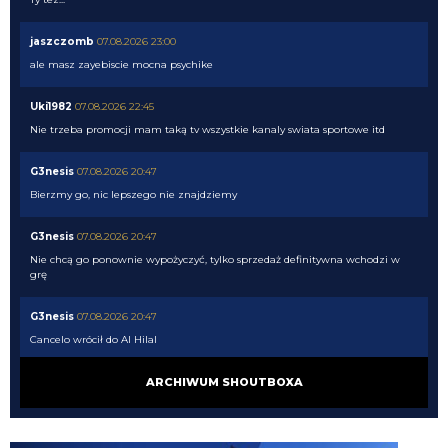
jaszczomb
07.08.2026 23:00
ale masz zayebiscie mocna psychike
Uki1982
07.08.2026 22:45
Nie trzeba promocji mam taką tv wszystkie kanaly swiata sportowe itd
G3nesis
07.08.2026 20:47
Bierzmy go, nic lepszego nie znajdziemy
G3nesis
07.08.2026 20:47
Nie chcą go ponownie wypożyczyć, tylko sprzedaż definitywna wchodzi w
grę
G3nesis
07.08.2026 20:47
Cancelo wrócił do Al Hilal
Nerazzurro90
07.08.2026 19:42
ARCHIWUM SHOUTBOXA
Botmon publicznie czci zmarlego bandyte piscitelliego brak slow obraz
nedzy i rozpaczy