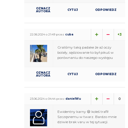
OZNACZ
CYTUJ
ODPOWIEDZ
AUTORA
+3
22.06.2024 o 21:49 przez
cuba
Graliśmy taką padake że aż oczy
bolały, sędziowanie to był pikuś w
porównaniu do naszego występu
OZNACZ
CYTUJ
ODPOWIEDZ
AUTORA
0
23.06.2024 o 04:44 przez
danielWu
Ewidentny karny 😆 koleś trafił
Szczęsnemu w twarz. Bardzo mnie
dziwie brak varu w tej sytuacji.