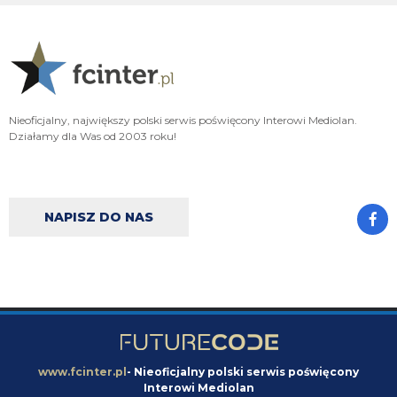
Oleeks
07.08.2026 18:28
Wiem, że on tutaj coś pisał, pewnie ma w zwyczaju też czytać i pompować
sobie ego na każdą wspominkę o nim xD Żałosny typek
Oleeks
07.08.2026 18:27
Nieoficjalny, największy polski serwis poświęcony Interowi Mediolan.
Ooo Bartman zjebus mnie zbanował za to, że nazwałem czczonego przez
Działamy dla Was od 2003 roku!
niego w poście wspominkowym faszola z Lazio - Fabrizio Piscittelego
Claudio
07.08.2026 17:11
https://www.elevensports.pl/pakiety
jakby ktoś myślał o zakupie to znowu
jest promocja
NAPISZ DO NAS
martins2000
07.08.2026 16:21
Lucumi ustalił z Juventusem 5-letni kontrakt wart 2,5 mln € rocznie.
Nottingham oferuje mu 3,5 mln, ale Kolumbijczyk preferuje Juventus.
Bologna póki co odrzuciła ofertę w wysokości 17 mln €. Juve chce się
dogadać na kwotę poniżej 25 mln. [Schira]
FENDI_SOSA
07.08.2026 16:14
capri sun
www.fcinter.pl
- Nieoficjalny polski serwis poświęcony
Interowi Mediolan