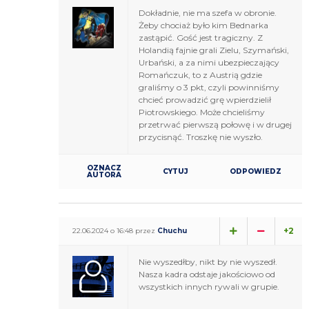
Dokładnie, nie ma szefa w obronie.
Żeby chociaż było kim Bednarka
zastąpić. Gość jest tragiczny. Z
Holandią fajnie grali Zielu, Szymański,
Urbański, a za nimi ubezpieczający
Romańczuk, to z Austrią gdzie
graliśmy o 3 pkt, czyli powinniśmy
chcieć prowadzić grę wpierdzielił
Piotrowskiego. Może chcieliśmy
przetrwać pierwszą połowę i w drugej
przycisnąć. Troszkę nie wyszło.
OZNACZ
CYTUJ
ODPOWIEDZ
AUTORA
+2
22.06.2024 o 16:48 przez
Chuchu
Nie wyszedłby, nikt by nie wyszedł.
Nasza kadra odstaje jakościowo od
wszystkich innych rywali w grupie.