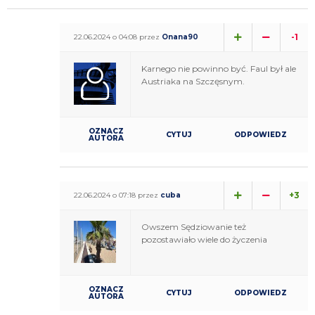
-1
22.06.2024 o 04:08 przez
Onana90
Karnego nie powinno być. Faul był ale
Austriaka na Szczęsnym.
OZNACZ
CYTUJ
ODPOWIEDZ
AUTORA
+3
22.06.2024 o 07:18 przez
cuba
Owszem Sędziowanie też
pozostawiało wiele do życzenia
OZNACZ
CYTUJ
ODPOWIEDZ
AUTORA