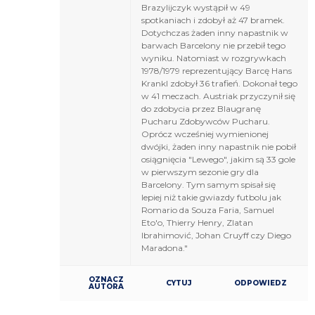
Brazylijczyk wystąpił w 49
spotkaniach i zdobył aż 47 bramek.
Dotychczas żaden inny napastnik w
barwach Barcelony nie przebił tego
wyniku. Natomiast w rozgrywkach
1978/1979 reprezentujący Barcę Hans
Krankl zdobył 36 trafień. Dokonał tego
w 41 meczach. Austriak przyczynił się
do zdobycia przez Blaugranę
Pucharu Zdobywców Pucharu.
Oprócz wcześniej wymienionej
dwójki, żaden inny napastnik nie pobił
osiągnięcia "Lewego", jakim są 33 gole
w pierwszym sezonie gry dla
Barcelony. Tym samym spisał się
lepiej niż takie gwiazdy futbolu jak
Romario da Souza Faria, Samuel
Eto'o, Thierry Henry, Zlatan
Ibrahimović, Johan Cruyff czy Diego
Maradona."
OZNACZ
CYTUJ
ODPOWIEDZ
AUTORA