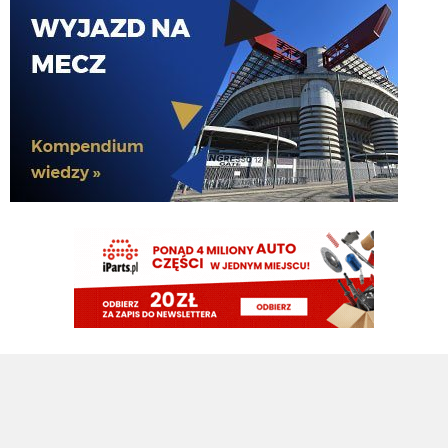
G3nesis
07.08.2026 19:15
Jak tam Adriano, co słychać
G3nesis
07.08.2026 19:15
Hehe 😁
FENDI_SOSA
07.08.2026 18:56
Adriano ty already dead a nie forever he xd
FENDI_SOSA
07.08.2026 18:56
Oleeks ciśnij go he
Adriano_forever
07.08.2026 18:30
mnie też zbanował za danie reakcji haha na jego ostatnie stanowisko które
było ostatnie ostatnim ostatniejsze i najostatniejsze
Adriano_forever
07.08.2026 18:29
don korleone polskiej kibolki
Adriano_forever
07.08.2026 18:29
typ jest odklejony