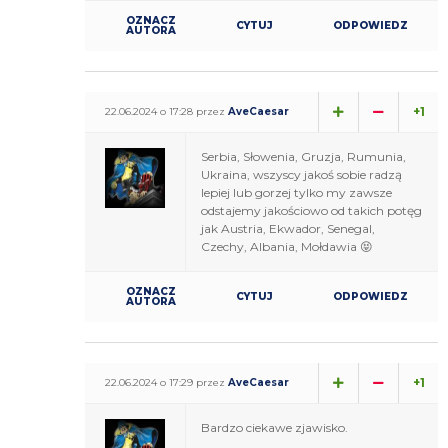
OZNACZ
CYTUJ
ODPOWIEDZ
AUTORA
+1
22.06.2024 o 17:28 przez
AveCaesar
Serbia, Słowenia, Gruzja, Rumunia,
Ukraina, wszyscy jakoś sobie radzą
lepiej lub gorzej tylko my zawsze
odstajemy jakościowo od takich potęg
jak Austria, Ekwador, Senegal,
Czechy, Albania, Mołdawia 😝
OZNACZ
CYTUJ
ODPOWIEDZ
AUTORA
+1
22.06.2024 o 17:29 przez
AveCaesar
Bardzo ciekawe zjawisko.