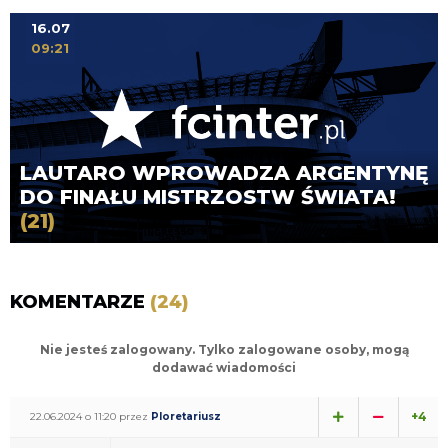
16.07
09:21
LAUTARO WPROWADZA ARGENTYNĘ
DO FINAŁU MISTRZOSTW ŚWIATA!
(21)
KOMENTARZE
(24)
Nie jesteś zalogowany. Tylko zalogowane osoby, mogą
dodawać wiadomości
+4
22.06.2024 o 11:20 przez
Ploretariusz