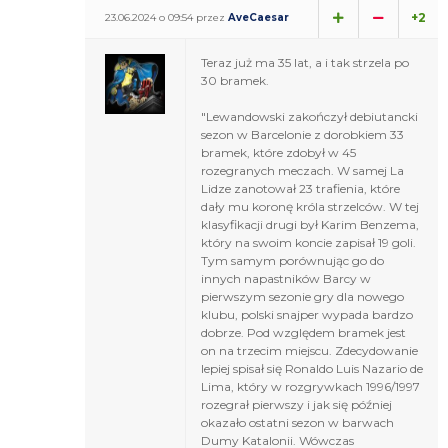
+2
23.06.2024 o 09:54 przez
AveCaesar
Teraz już ma 35 lat, a i tak strzela po
30 bramek.
"Lewandowski zakończył debiutancki
sezon w Barcelonie z dorobkiem 33
bramek, które zdobył w 45
rozegranych meczach. W samej La
Lidze zanotował 23 trafienia, które
dały mu koronę króla strzelców. W tej
klasyfikacji drugi był Karim Benzema,
który na swoim koncie zapisał 19 goli.
Tym samym porównując go do
innych napastników Barcy w
pierwszym sezonie gry dla nowego
klubu, polski snajper wypada bardzo
dobrze. Pod względem bramek jest
on na trzecim miejscu. Zdecydowanie
lepiej spisał się Ronaldo Luis Nazario de
Lima, który w rozgrywkach 1996/1997
rozegrał pierwszy i jak się później
okazało ostatni sezon w barwach
Dumy Katalonii. Wówczas