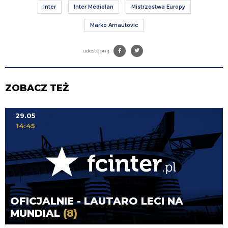
Inter
Inter Mediolan
Mistrzostwa Europy
Marko Arnautovic
udostępnij
ZOBACZ TEŻ
29.05
14:45
OFICJALNIE - LAUTARO LECI NA
MUNDIAL
(8)