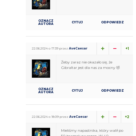
OZNACZ
CYTUJ
ODPOWIEDZ
AUTORA
+1
22.06.2024 o 17:39 przez
AveCaesar
Żeby zaraz nie okazało się, że
Gibraltar jest dla nas za mocny 🤣
OZNACZ
CYTUJ
ODPOWIEDZ
AUTORA
+2
22.06.2024 o 18:09 przez
AveCaesar
Mieliśmy napastnika, który walił po
50 bramek na sezon. W 40