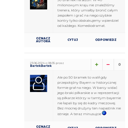
milionowym kraju nie znaleźliśmy
trenera, który umiałby bronić całym
zespołem i grać na niego szybkie
kontry tylko obskakujemy wpierdziel
od każdego. Komediodramat.
OZNACZ
CYTUJ
ODPOWIEDZ
AUTORA
23.06.2024 o 08:35 przez
0
BartekBartek
Ale po 50 bramek to walił gdy
przepotężny Bayern w historycznej
formie grał na niego. W barcy widać
jego braki piłkarskie a w reprezentacji
są piłkarze którzy w tamtym bayernie
nie łapali by się do kadry meczowej.
Bez mocnej drużyny ten napastnik nie
istnieje. A teraz minusujcie
OZNACZ