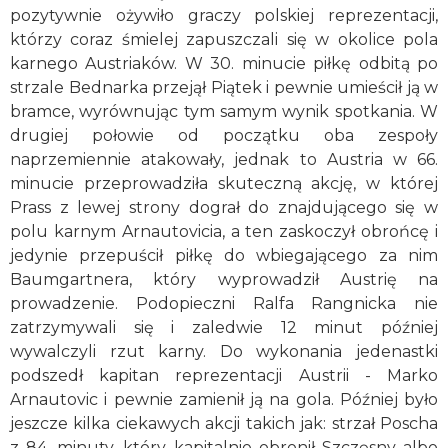
pozytywnie ożywiło graczy polskiej reprezentacji,
którzy coraz śmielej zapuszczali się w okolice pola
karnego Austriaków. W 30. minucie piłkę odbitą po
strzale Bednarka przejął Piątek i pewnie umieścił ją w
bramce, wyrównując tym samym wynik spotkania. W
drugiej połowie od początku oba zespoły
naprzemiennie atakowały, jednak to Austria w 66.
minucie przeprowadziła skuteczną akcję, w której
Prass z lewej strony dograł do znajdującego się w
polu karnym Arnautovicia, a ten zaskoczył obrońcę i
jedynie przepuścił piłkę do wbiegającego za nim
Baumgartnera, który wyprowadził Austrię na
prowadzenie. Podopieczni Ralfa Rangnicka nie
zatrzymywali się i zaledwie 12 minut później
wywalczyli rzut karny. Do wykonania jedenastki
podszedł kapitan reprezentacji Austrii - Marko
Arnautovic i pewnie zamienił ją na gola. Później było
jeszcze kilka ciekawych akcji takich jak: strzał Poscha
z 84. minuty, który kapitalnie obronił Szczęsny albo