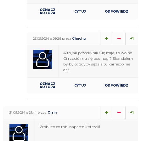
OZNACZ
CYTUJ
ODPOWIEDZ
AUTORA
+1
23.06.2024 o 09:26 przez
Chuchu
A to jak przeciwnik Cię mija, to wolno
Ci rzucić mu się pod nogi? Skandalem
by było, gdyby sędzia tu karnego nie
dał.
OZNACZ
CYTUJ
ODPOWIEDZ
AUTORA
+1
21.06.2024 o 21:44 przez
Orrin
Zrobił to co robi napastnik strzelił