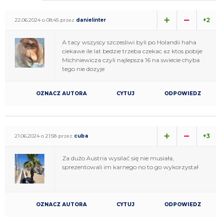
+2
22.06.2024 o 08:45 przez
danielinter
A tacy wszyscy szczesliwi byli po Holandii haha
ciekawe ile lat bedzie trzeba czekac az ktos pobije
Michniewicza czyli najlepsza 16 na swiecie chyba
tego nie dozyje
OZNACZ AUTORA
CYTUJ
ODPOWIEDZ
+3
21.06.2024 o 21:58 przez
cuba
Za dużo Austria wysilać się nie musiała,
sprezentowali im karnego no to go wykorzystał
OZNACZ AUTORA
CYTUJ
ODPOWIEDZ