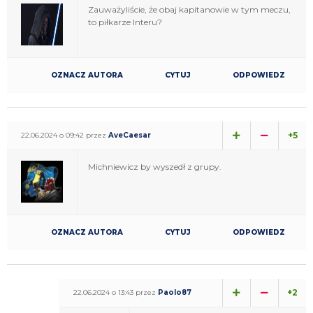
Zauważyliście, że obaj kapitanowie w tym meczu,
to piłkarze Interu?
OZNACZ AUTORA
CYTUJ
ODPOWIEDZ
+5
22.06.2024 o 09:42 przez
AveCaesar
Michniewicz by wyszedł z grupy.
OZNACZ AUTORA
CYTUJ
ODPOWIEDZ
+2
22.06.2024 o 13:43 przez
Paolo87