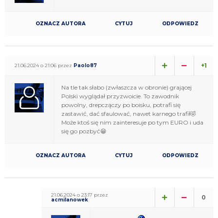
OZNACZ AUTORA
CYTUJ
ODPOWIEDZ
+1
21.06.2024 o 21:06 przez
Paolo87
Na tle tak słabo (zwłaszcza w obronie) grającej
Polski wyglądał przyzwoicie. To zawodnik
powolny, drepczączy po boisku, potrafi się
zastawić, dać sfaulować, nawet karnego trafił🤣
Może ktoś się nim zainteresuje po tym EURO i uda
się go pozbyć😁
OZNACZ AUTORA
CYTUJ
ODPOWIEDZ
21.06.2024 o 23:17 przez
0
acmilanowek