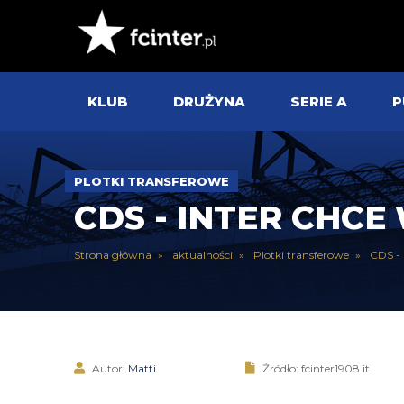
KLUB
DRUŻYNA
SERIE A
P
PLOTKI TRANSFEROWE
CDS - INTER CHC
Strona główna
aktualności
Plotki transferowe
CDS - 
Autor:
Matti
Źródło: fcinter1908.it