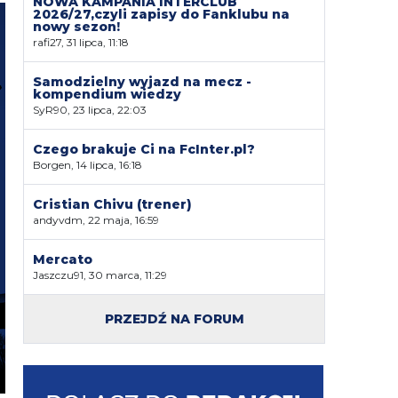
NOWA KAMPANIA INTERCLUB
2026/27,czyli zapisy do Fanklubu na
nowy sezon!
rafi27, 31 lipca, 11:18
Samodzielny wyjazd na mecz -
kompendium wiedzy
SyR90, 23 lipca, 22:03
Czego brakuje Ci na FcInter.pl?
Borgen, 14 lipca, 16:18
Cristian Chivu (trener)
andyvdm, 22 maja, 16:59
Mercato
Jaszczu91, 30 marca, 11:29
PRZEJDŹ NA FORUM