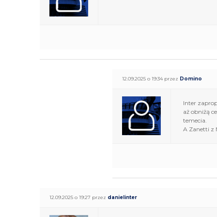
12.09.2025 o 19:34 przez
Domino
Inter zaprop
aż obniżą c
temecia.
A Zanetti z 
12.09.2025 o 19:27 przez
danielinter