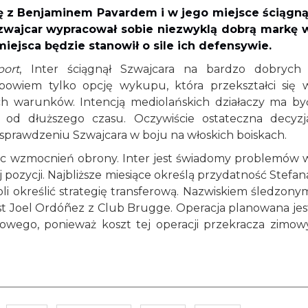
ę z Benjaminem Pavardem i w jego miejsce ściągną
Szwajcar wypracował sobie niezwyklą dobrą markę 
 miejsca będzie stanowił o sile ich defensywie.
port
, Inter ściągnął Szwajcara na bardzo dobrych 
owiem tylko opcję wykupu, która przekształci się 
h warunków. Intencją mediolańskich działaczy ma by
 od dłuższego czasu. Oczywiście ostateczna decyzj
prawdzeniu Szwajcara w boju na włoskich boiskach.
iec wzmocnień obrony. Inter jest świadomy problemów 
pozycji. Najbliższe miesiące określą przydatność Stefan
oli określić strategię transferową. Nazwiskiem śledzony
st Joel Ordóñez z Club Brugge. Operacja planowana jes
rowego, ponieważ koszt tej operacji przekracza zimow