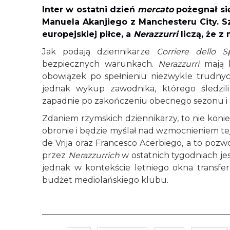
Inter w ostatni dzień
mercato
pożegnał si
Manuela Akanjiego z Manchesteru City. 
europejskiej piłce, a
Nerazzurri
liczą, że z
Jak podają dziennikarze
Corriere dello S
bezpiecznych warunkach.
Nerazzurri
mają b
obowiązek po spełnieniu niezwykle trudnyc
jednak wykup zawodnika, którego śledzili
zapadnie po zakończeniu obecnego sezonu i s
Zdaniem rzymskich dziennikarzy, to nie kon
obronie i będzie myślał nad wzmocnieniem tej 
de Vrija oraz Francesco Acerbiego, a to pozw
przez
Nerazzurrich
w ostatnich tygodniach je
jednak w kontekście letniego okna transfe
budżet mediolańskiego klubu.