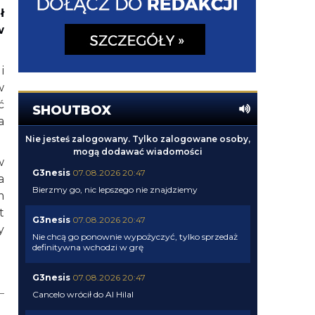
ł
w
i
w
ć
SHOUTBOX
a
Nie jesteś zalogowany. Tylko zalogowane osoby,
mogą dodawać wiadomości
w
G3nesis
07.08.2026 20:47
a
Bierzmy go, nic lepszego nie znajdziemy
m
t
G3nesis
07.08.2026 20:47
y
Nie chcą go ponownie wypożyczyć, tylko sprzedaż
definitywna wchodzi w grę
G3nesis
07.08.2026 20:47
Cancelo wrócił do Al Hilal