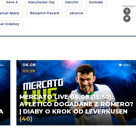
Serie A
Manchester City
transfer
kontrakt
udostępn
nuel Akanji
Benjamin Pavard
obrońca
oel Ordóñez
06.08
09:38
MERCATO LIVE 06.08 (15:50):
ATLETICO DOGADANE Z ROMERO?
A
| DIABY O KROK OD LEVERKUSEN
(40)