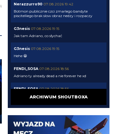
Nerazzurro90
07.08.2026 19:42
ij
Botmon publicznie czci zmarlego bandyte
piscitelliego brak slow obraz nedzy i rozpaczy
G3nesis
07.08.2026 19:15
Jak tam Adriano, co słychać
G3nesis
07.08.2026 19:15
Hehe 😁
FENDI_SOSA
07.08.2026 18:56
Adriano ty already dead a nie forever he xd
FENDI_SOSA
07.08.2026 18:56
Oleeks ciśnij go he
ARCHIWUM SHOUTBOXA
Adriano_forever
07.08.2026 18:30
mnie też zbanował za danie reakcji haha na jego
ostatnie stanowisko które było ostatnie ostatnim
ostatniejsze i najostatniejsze