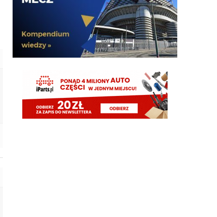
Adriano_forever
07.08.2026 18:29
don korleone polskiej kibolki
Adriano_forever
07.08.2026 18:29
typ jest odklejony
Oleeks
07.08.2026 18:28
Wiem, że on tutaj coś pisał, pewnie ma w zwyczaju
też czytać i pompować sobie ego na każdą
wspominkę o nim xD Żałosny typek
Oleeks
07.08.2026 18:27
Ooo Bartman zjebus mnie zbanował za to, że
nazwałem czczonego przez niego w poście
wspominkowym faszola z Lazio - Fabrizio
Piscittelego
Claudio
07.08.2026 17:11
https://www.elevensports.pl/pakiety
jakby ktoś
myślał o zakupie to znowu jest promocja
martins2000
07.08.2026 16:21