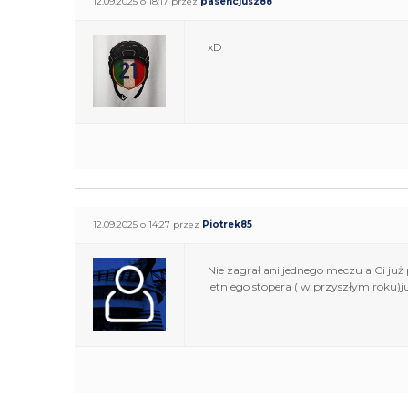
12.09.2025 o 18:17 przez
pasencjusz88
xD
12.09.2025 o 14:27 przez
Piotrek85
Nie zagrał ani jednego meczu a Ci już
letniego stopera ( w przyszłym roku)ju