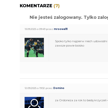
KOMENTARZE
(7)
Nie jesteś zalogowany. Tylko z
13.09.2025 o 09:49 przez
mroowa111
Spoko tylko najpierw niech udowodni k
zawsze powie boisko
12.09.2025 o 19:32 przez
Domino
za Ordoneza za rok to bedą krzyczeli