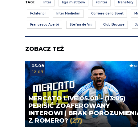
TAGI:
Inter
liga mistrzów
FcInter
transfery
FcInter.pl
Inter Mediolan
Corriere dello Sport
Ma
Francesco Acerbi
Stefan de Vrij
Club Brugge
J
ZOBACZ TEŻ
05.08
12:07
MERCATO LIVE 05.08 - (13:05)
PERIŠIĆ ZOAFEROWANY
INTEROWI | BRAK POROZUMIENI
Z ROMERO?
(27)