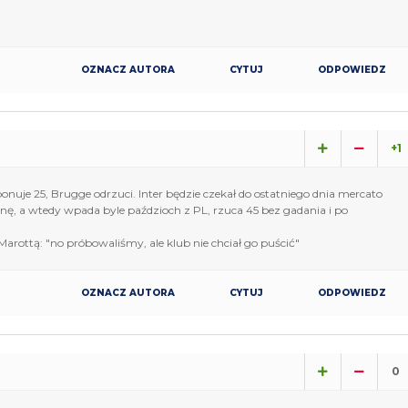
OZNACZ AUTORA
CYTUJ
ODPOWIEDZ
+1
onuje 25, Brugge odrzuci. Inter będzie czekał do ostatniego dnia mercato
enę, a wtedy wpada byle paździoch z PL, rzuca 45 bez gadania i po
Marottą: "no próbowaliśmy, ale klub nie chciał go puścić"
OZNACZ AUTORA
CYTUJ
ODPOWIEDZ
0