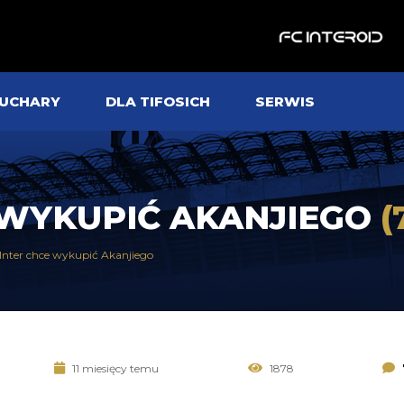
UCHARY
DLA TIFOSICH
SERWIS
E WYKUPIĆ AKANJIEGO
(
Inter chce wykupić Akanjiego
11 miesięcy temu
1878