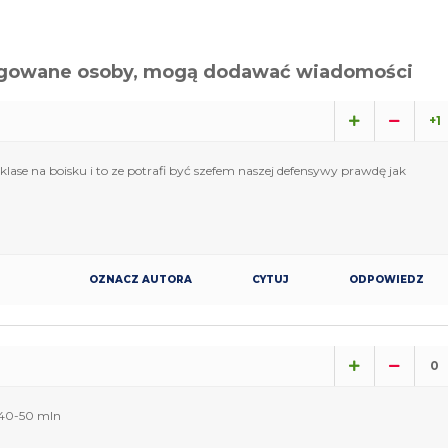
alogowane osoby, mogą dodawać wiadomości
+1
lase na boisku i to ze potrafi być szefem naszej defensywy prawdę jak
OZNACZ AUTORA
CYTUJ
ODPOWIEDZ
0
 40-50 mln