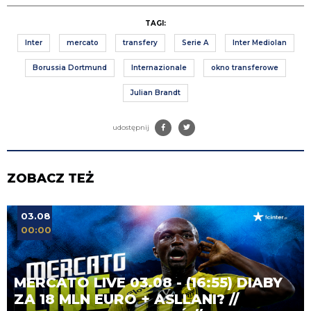
TAGI:
Inter
mercato
transfery
Serie A
Inter Mediolan
Borussia Dortmund
Internazionale
okno transferowe
Julian Brandt
udostępnij
ZOBACZ TEŻ
03.08
00:00
MERCATO LIVE 03.08 - (16:55) DIABY
ZA 18 MLN EURO + ASLLANI? //