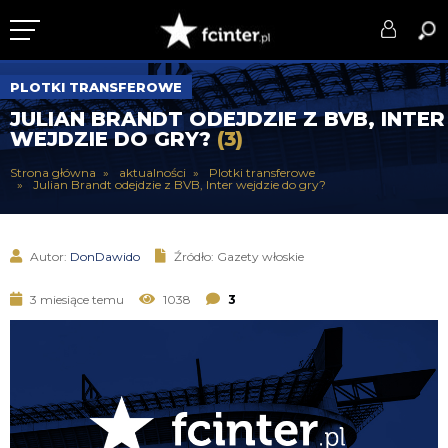
KLUB
PLOTKI TRANSFEROWE
JULIAN BRANDT ODEJDZIE Z BVB, INTER
DRUŻYNA
WEJDZIE DO GRY?
(3)
SERIE A
Strona główna
aktualności
Plotki transferowe
Julian Brandt odejdzie z BVB, Inter wejdzie do gry?
PUCHARY
DLA TIFOSICH
Autor:
DonDawido
Źródło: Gazety włoskie
SERWIS
3 miesiące temu
1038
3