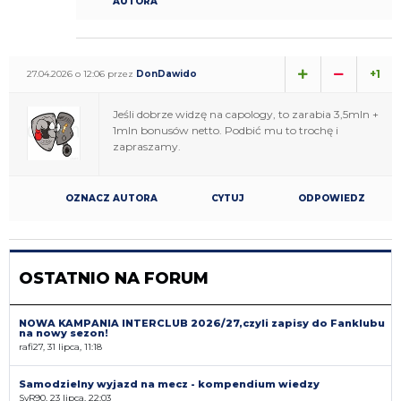
AUTORA
+1
27.04.2026 o 12:06 przez
DonDawido
Jeśli dobrze widzę na capology, to zarabia 3,5mln +
1mln bonusów netto. Podbić mu to trochę i
zapraszamy.
OZNACZ AUTORA
CYTUJ
ODPOWIEDZ
OSTATNIO NA FORUM
NOWA KAMPANIA INTERCLUB 2026/27,czyli zapisy do Fanklubu
na nowy sezon!
rafi27, 31 lipca, 11:18
Samodzielny wyjazd na mecz - kompendium wiedzy
SyR90, 23 lipca, 22:03