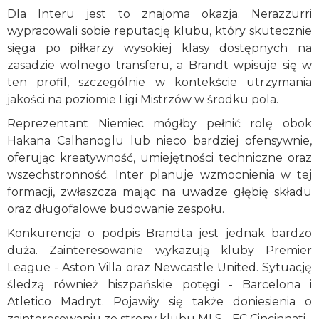
Dla Interu jest to znajoma okazja. Nerazzurri
wypracowali sobie reputację klubu, który skutecznie
sięga po piłkarzy wysokiej klasy dostępnych na
zasadzie wolnego transferu, a Brandt wpisuje się w
ten profil, szczególnie w kontekście utrzymania
jakości na poziomie Ligi Mistrzów w środku pola.
Reprezentant Niemiec mógłby pełnić rolę obok
Hakana Calhanoglu lub nieco bardziej ofensywnie,
oferując kreatywność, umiejętności techniczne oraz
wszechstronność. Inter planuje wzmocnienia w tej
formacji, zwłaszcza mając na uwadze głębię składu
oraz długofalowe budowanie zespołu.
Konkurencja o podpis Brandta jest jednak bardzo
duża. Zainteresowanie wykazują kluby Premier
League - Aston Villa oraz Newcastle United. Sytuację
śledzą również hiszpańskie potęgi - Barcelona i
Atletico Madryt. Pojawiły się także doniesienia o
zainteresowaniu ze strony klubu MLS - FC Cincinnati.