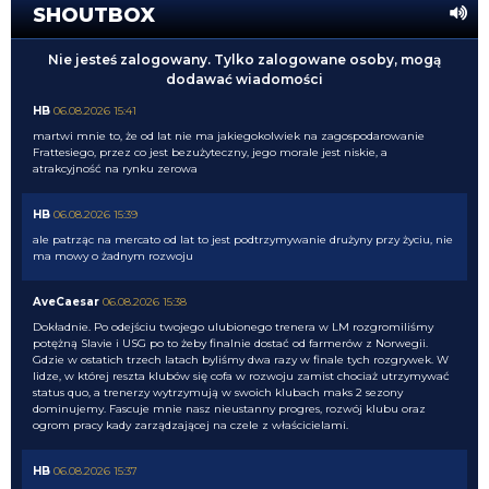
SHOUTBOX
Nie jesteś zalogowany. Tylko zalogowane osoby, mogą
dodawać wiadomości
HB
06.08.2026 15:41
martwi mnie to, że od lat nie ma jakiegokolwiek na zagospodarowanie
Frattesiego, przez co jest bezużyteczny, jego morale jest niskie, a
atrakcyjność na rynku zerowa
HB
06.08.2026 15:39
ale patrząc na mercato od lat to jest podtrzymywanie drużyny przy życiu, nie
ma mowy o żadnym rozwoju
AveCaesar
06.08.2026 15:38
Dokładnie. Po odejściu twojego ulubionego trenera w LM rozgromiliśmy
potężną Slavie i USG po to żeby finalnie dostać od farmerów z Norwegii.
Gdzie w ostatich trzech latach byliśmy dwa razy w finale tych rozgrywek. W
lidze, w której reszta klubów się cofa w rozwoju zamist chociaż utrzymywać
status quo, a trenerzy wytrzymują w swoich klubach maks 2 sezony
dominujemy. Fascuje mnie nasz nieustanny progres, rozwój klubu oraz
ogrom pracy kady zarządzającej na czele z właścicielami.
HB
06.08.2026 15:37