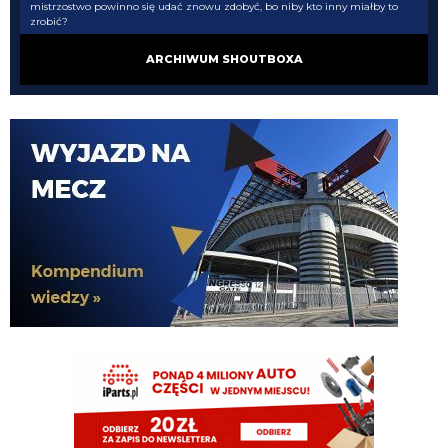
mistrzostwo powinno się udać znowu zdobyć, bo niby kto inny miałby to
zrobić?
ARCHIWUM SHOUTBOXA
HB
06.08.2026 15:36
Inter we Włoszech jest silny słabością konkurencji
Kielben
06.08.2026 15:32
Diaby w Leverkusen
Kredence
06.08.2026 15:21
Rok temu był płacz, że zatrudnili Chivu, dzisiaj jak widać znów mieli rację
dyrektorzy, ale dla zaślepionych nic nie ma znaczenia, stajnia ausiliasza itp
itd aha
Kredence
06.08.2026 15:19
Inter od 6-7 lat mimo ograniczonych finansów ma najlepszy zespół w lidze i
poza jednym sezonem z Inzaghim bije się o scudetto. To jest miara pracy
Marotty i Ausilio, reszta to popierdywanie kibiców
DonDawido
06.08.2026 15:01
Kolejne podziękowania kieruję do oaktree, które wierzy w projekt sportowy
Interu i wspaniale zarządza klubem, dając mu możliwości rozwoju i
budowania kadry na miarę oczekiwań, tj. Top4 Serie A i walki w LM.