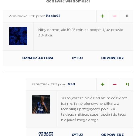
dodawać wiadomości
0
27.04.2026 o 12:38 przez
Paolo92
Niby darmo, ale 10-15 mln za podpis. I już prawie
30-stka.
OZNACZ AUTORA
CYTUJ
ODPOWIEDZ
+1
27.04.2026 o 13:15 przez
fred
30 to jeszcze nie dziad ale młodzik też
już nie, fajny ofensywny piłkarz z
techniką i przeglądem pola. Za
takiego mikiego super opcja i do tego
nie jakaś mega droga.
OZNACZ
CYTUJ
ODPOWIEDZ