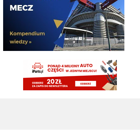
Rebelde
10.08.2026 07:57
Patrzac na jego statystki, bardziej 2,5mln
Tifosinho
10.08.2026 07:54
Zgaduję, że wyceniany na 25mln euro
timon
10.08.2026 07:33
NOWE: #Inter prowadzi rozmowy z AJ Auxerre w sprawie 23-letniego
bocznego obrońcy, Lamine Sy. 🇫🇷
timon
10.08.2026 07:32
Maszyna losująca uległa awarii podobno, więc Ausilio wrócił do tego co
potrafi najlepiej
HB
09.08.2026 22:13
to Ci sie udalo VVujek
HB
09.08.2026 22:13
xD