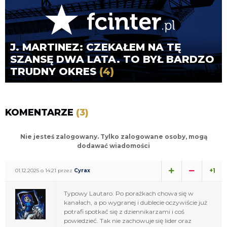
J. MARTINEZ: CZEKAŁEM NA TĘ
SZANSĘ DWA LATA. TO BYŁ BARDZO
TRUDNY OKRES
(4)
KOMENTARZE
(3)
Nie jesteś zalogowany. Tylko zalogowane osoby, mogą
dodawać wiadomości
+1
01.12.2025 o 14:21 przez
Cyrax
Typowy Lautaro. Po porażkach chowa się w
kanałach, a po wygranej i dublecie oczywiście już
potrafi spotkać się z dziennikarzami i coś
powiedzieć. Tak nie zachowuje się lider oraz