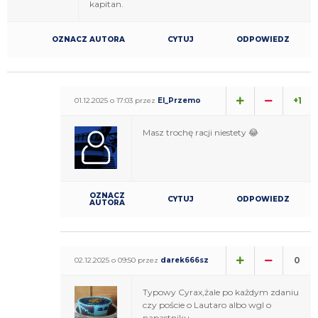
kapitan.
OZNACZ AUTORA
CYTUJ
ODPOWIEDZ
+1
01.12.2025 o 17:03 przez
El_Przemo
Masz trochę racji niestety 😂
OZNACZ
CYTUJ
ODPOWIEDZ
AUTORA
0
02.12.2025 o 09:50 przez
darek666sz
Typowy Cyrax,żale po każdym zdaniu
czy poście o Lautaro albo wgl o
napastniku.