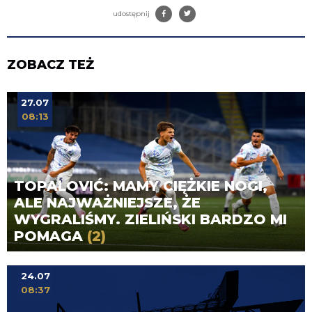
udostępnij
ZOBACZ TEŻ
27.07
08:13
TOPALOVIĆ: MAMY CIĘŻKIE NOGI,
ALE NAJWAŻNIEJSZE, ŻE
WYGRALIŚMY. ZIELIŃSKI BARDZO MI
POMAGA
(2)
24.07
08:37