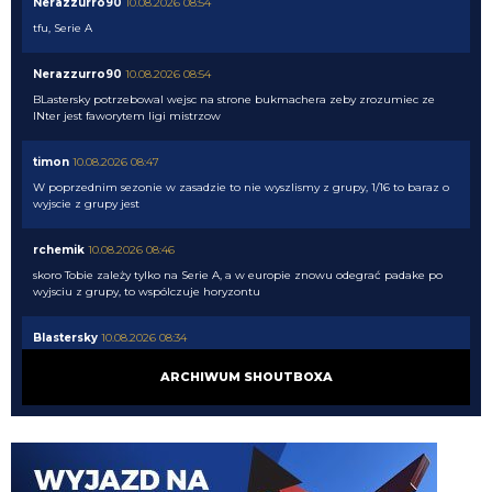
Nerazzurro90
10.08.2026 08:54
tfu, Serie A
Nerazzurro90
10.08.2026 08:54
BLastersky potrzebowal wejsc na strone bukmachera zeby zrozumiec ze
INter jest faworytem ligi mistrzow
timon
10.08.2026 08:47
W poprzednim sezonie w zasadzie to nie wyszlismy z grupy, 1/16 to baraz o
wyjscie z grupy jest
rchemik
10.08.2026 08:46
skoro Tobie zależy tylko na Serie A, a w europie znowu odegrać padake po
wyjsciu z grupy, to wspólczuje horyzontu
Blastersky
10.08.2026 08:34
Nie wiem co wy tak panikujcie z tymi transferami. Wg bukmacherów
ARCHIWUM SHOUTBOXA
jesteśmy Zdecydowanym faworytem do wygrania ligi na ten moment mimo
tych "wspaniałych" transferów naszych rywali. Inter 1.9 Napoli 6 Juve 6.5
Milan 7.5...
Kielben
10.08.2026 08:10
kolejny wynalazek z Ligue 1... dajcie spokój