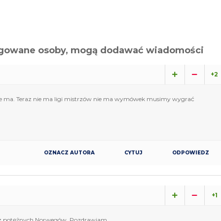
alogowane osoby, mogą dodawać wiadomości
+2
nie ma. Teraz nie ma ligi mistrzów nie ma wymówek musimy wygrać
OZNACZ AUTORA
CYTUJ
ODPOWIEDZ
+1
zez potężnych Norwegów. Pozdrawiam