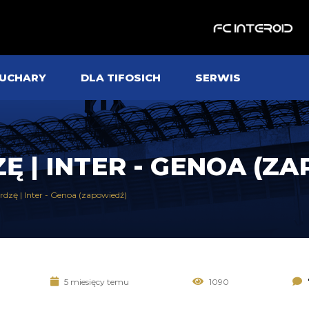
UCHARY
DLA TIFOSICH
SERWIS
Ę | INTER - GENOA (Z
rdzę | Inter - Genoa (zapowiedź)
5 miesięcy temu
1090