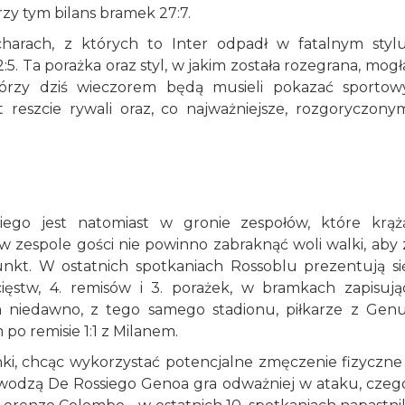
przy tym bilans bramek 27:7.
harach, z których to Inter odpadł w fatalnym stylu
 Ta porażka oraz styl, w jakim została rozegrana, mogł
tórzy dziś wieczorem będą musieli pokazać sportow
t reszcie rywali oraz, co najważniejsze, rozgoryczony
ego jest natomiast w gronie zespołów, które krąż
 w zespole gości nie powinno zabraknąć woli walki, aby 
nkt. W ostatnich spotkaniach Rossoblu prezentują si
cięstw, 4. remisów i 3. porażek, w bramkach zapisują
em niedawno, z tego samego stadionu, piłkarze z Genu
o remisie 1:1 z Milanem.
nki, chcąc wykorzystać potencjalne zmęczenie fizyczne 
 wodzą De Rossiego Genoa gra odważniej w ataku, czeg