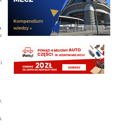
k
G3nesis
07.08.2026 19:15
Hehe 😁
.
FENDI_SOSA
07.08.2026 18:56
u
Adriano ty already dead a nie forever he xd
FENDI_SOSA
07.08.2026 18:56
Oleeks ciśnij go he
i
Adriano_forever
07.08.2026 18:30
mnie też zbanował za danie reakcji haha na jego
ostatnie stanowisko które było ostatnie ostatnim
ostatniejsze i najostatniejsze
Adriano_forever
07.08.2026 18:29
,
don korleone polskiej kibolki
,
Adriano_forever
07.08.2026 18:29
typ jest odklejony