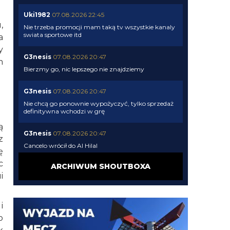
Uki1982
07.08.2026 22:45
,
Nie trzeba promocji mam taką tv wszystkie kanaly
swiata sportowe itd
a
y
G3nesis
07.08.2026 20:47
m
Bierzmy go, nic lepszego nie znajdziemy
G3nesis
07.08.2026 20:47
Nie chcą go ponownie wypożyczyć, tylko sprzedaż
definitywna wchodzi w grę
ą
G3nesis
07.08.2026 20:47
z
Cancelo wrócił do Al Hilal
ę
c
ARCHIWUM SHOUTBOXA
Nerazzurro90
07.08.2026 19:42
i
Botmon publicznie czci zmarlego bandyte
piscitelliego brak slow obraz nedzy i rozpaczy
i
G3nesis
07.08.2026 19:15
o
Jak tam Adriano, co słychać