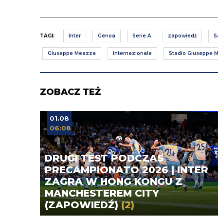
TAGI:
Inter
Genoa
Serie A
zapowiedź
S
Giuseppe Meazza
Internazionale
Stadio Giuseppe 
ZOBACZ TEŻ
01.08
06:08
DRUGI TEST PODCZAS
PRECAMPIONATO 2026 | INTER
ZAGRA W HONG KONGU Z
MANCHESTEREM CITY
(ZAPOWIEDŹ)
(2)