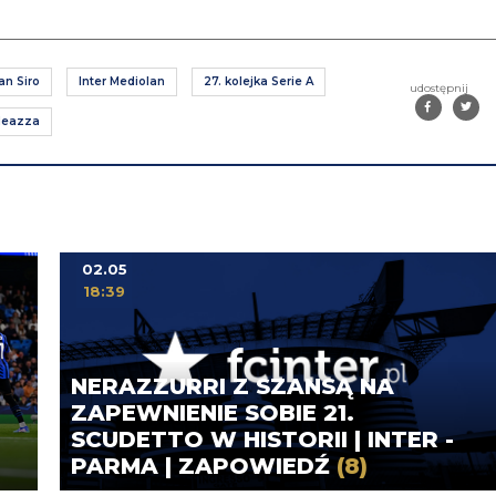
an Siro
Inter Mediolan
27. kolejka Serie A
udostępnij
Meazza
02.05
18:39
NERAZZURRI Z SZANSĄ NA
ZAPEWNIENIE SOBIE 21.
SCUDETTO W HISTORII | INTER -
PARMA | ZAPOWIEDŹ
(8)