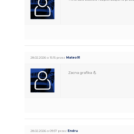
28.02.2026 o 15:15 przez
Mateo91
Zacna grafika 💪
28.02.2026 o 09:37 przez
Endru