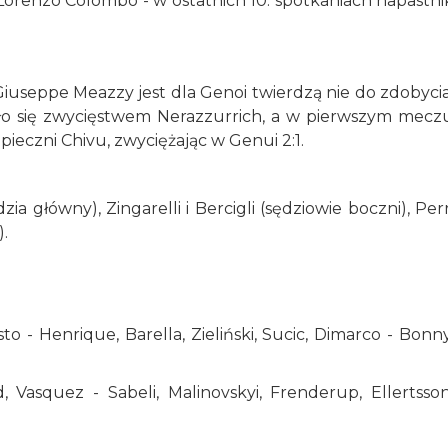
Lorenzo Colombo - w ostatnich 10. spotkaniach napastni
iuseppe Meazzy jest dla Genoi twierdzą nie do zdobycia
yło się zwycięstwem Nerazzurrich, a w pierwszym mecz
ieczni Chivu, zwyciężając w Genui 2:1.
ia główny), Zingarelli i Bercigli (sędziowie boczni), Perr
).
to - Henrique, Barella, Zieliński, Sucic, Dimarco - Bonny
d, Vasquez - Sabeli, Malinovskyi, Frenderup, Ellertsson