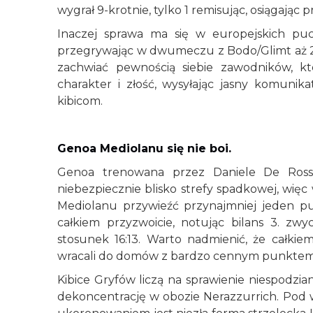
wygrał 9-krotnie, tylko 1 remisując, osiągając 
Inaczej sprawa ma się w europejskich puc
przegrywając w dwumeczu z Bodo/Glimt aż 2:5.
zachwiać pewnością siebie zawodników, k
charakter i złość, wysyłając jasny komunika
kibicom.
Genoa Mediolanu się nie boi.
Genoa trenowana przez Daniele De Rossi
niebezpiecznie blisko strefy spadkowej, więc
Mediolanu przywieźć przynajmniej jeden pu
całkiem przyzwoicie, notując bilans 3. zwy
stosunek 16:13. Warto nadmienić, że całki
wracali do domów z bardzo cennym punktem p
Kibice Gryfów liczą na sprawienie niespodzia
dekoncentrację w obozie Nerazzurrich. Pod