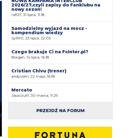
NOWA KAMPANIA INTERCLUB
2026/27,czyli zapisy do Fanklubu na
nowy sezon!
rafi27, 31 lipca, 11:18
Samodzielny wyjazd na mecz -
kompendium wiedzy
SyR90, 23 lipca, 22:03
Czego brakuje Ci na FcInter.pl?
Borgen, 14 lipca, 16:18
Cristian Chivu (trener)
andyvdm, 22 maja, 16:59
Mercato
Jaszczu91, 30 marca, 11:29
PRZEJDŹ NA FORUM