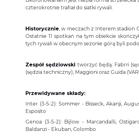
ukoronowaniem jest niezła forma strzelecka 
czterokrotnie trafiał do siatki rywali.
Historycznie
, w meczach z Interem stadion G
Ostatnie 11 spotkań na tym obiekcie skończ
tych rywali w obecnym sezonie górą byli podop
Zespół sędziowski
tworzyć będą: Fabrri (sędz
(sędzia techniczny), Maggioni oraz Guida (VAR
Przewidywane składy:
Inter (3-5-2): Sommer - Bisseck, Akanji, Augus
Esposito
Genoa (3-5-2): Bijlow - Marcandalli, Ostigar
Baldanzi - Ekuban, Colombo