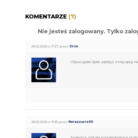
KOMENTARZE
(7)
Nie jesteś zalogowany. Tylko z
28.02.2026 o 17:27 przez
Orrin
Obowiązek 3pkt zdobyć innej opcji 
28.02.2026 o 15:35 przez
Nerazzurro90
Twierdza została rozpierdoqlona pr