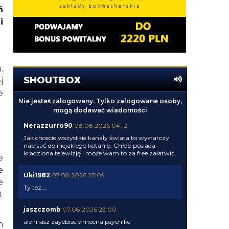
ń
i
.
SHOUTBOX
j
e
Nie jesteś zalogowany. Tylko zalogowane osoby,
mogą dodawać wiadomości
Nerazzurro90
08.08.2026 04:12
Jak chcecie wszystkie kanały świata to wystarczy
napisać do niejakiego kotanio. Chłop posiada
kradziona telewizję i może wam to za free załatwić.
e
e
Uki1982
07.08.2026 23:09
e
Ty tez...
t
jaszczomb
07.08.2026 23:00
ale masz zayebiscie mocna psychike
h