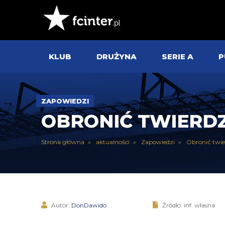
KLUB
DRUŻYNA
SERIE A
P
ZAPOWIEDZI
OBRONIĆ TWIERDZ
Strona główna
aktualności
Zapowiedzi
Obronić twie
Autor:
DonDawido
Źródło: inf. własna