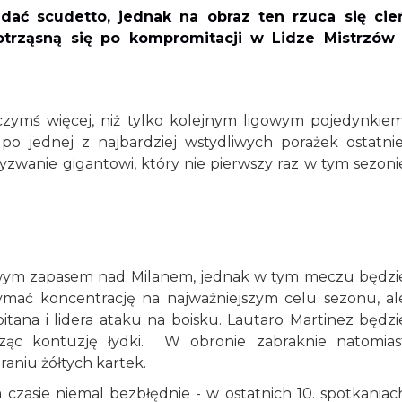
idać scudetto, jednak na obraz ten rzuca się cie
otrząsną się po kompromitacji w Lidze Mistrzów 
czymś więcej, niż tylko kolejnym ligowym pojedynkiem
po jednej z najbardziej wstydliwych porażek ostatnie
zwanie gigantowi, który nie pierwszy raz w tym sezoni
towym zapasem nad Milanem, jednak w tym meczu będzi
zymać koncentrację na najważniejszym celu sezonu, al
itana i lidera ataku na boisku. Lautaro Martinez będzi
cząc kontuzję łydki. W obronie zabraknie natomias
raniu żółtych kartek.
czasie niemal bezbłędnie - w ostatnich 10. spotkaniac