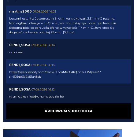
martins2000
07.08.2026 16:21
Lucumi ustalił z Juventusem 5-letni kontrakt wart 2,5 mln € rocznie.
Nottingham oferuje mu 3,5 mln, ale Kolumbijczyk preferuje Juventus.
Bologna póki co odrzuciła ofertę w wysokości 17 mln €. Juve chce się
dogadać na kwotę poniżej 25 mln. [Schira]
FENDI_SOSA
07.08.2026 16:14
capri sun
FENDI_SOSA
07.08.2026 16:14
https://open.spotify.com/track/1XpmMe95dk9jh3zuOMpeU2?
si=905de6a7a51a48cb
FENDI_SOSA
07.08.2026 16:12
ty smigales niegdys na napadzie he
FENDI_SOSA
07.08.2026 16:12
ARCHIWUM SHOUTBOXA
martins he
martins2000
07.08.2026 16:12
Atletico Madryt chce sprzedać Alexandra Sorlotha i oczekuje za niego ok. 40