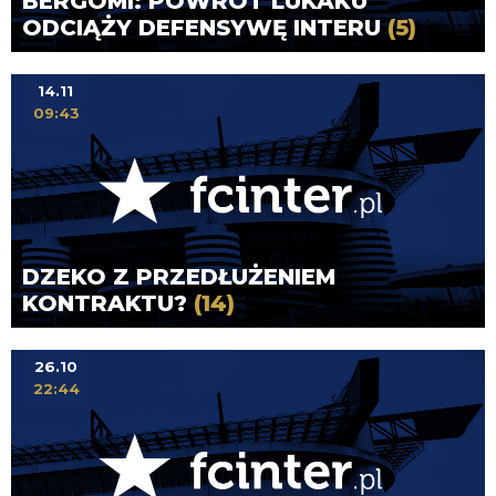
BERGOMI: POWRÓT LUKAKU
ODCIĄŻY DEFENSYWĘ INTERU
(5)
14.11
09:43
DZEKO Z PRZEDŁUŻENIEM
KONTRAKTU?
(14)
26.10
22:44