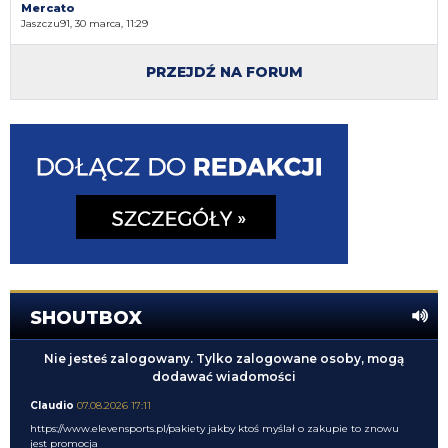
Mercato
Jaszczu91, 30 marca, 11:29
PRZEJDŹ NA FORUM
SHOUTBOX
Nie jesteś zalogowany. Tylko zalogowane osoby, mogą
dodawać wiadomości
Claudio
07.08.2026 17:11
https://www.elevensports.pl/pakiety
jakby ktoś myślał o zakupie to znowu
jest promocja