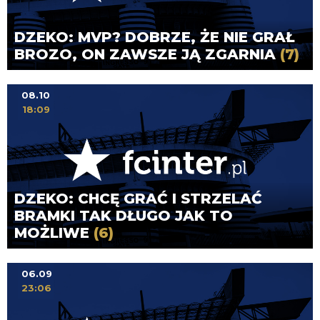
DZEKO: MVP? DOBRZE, ŻE NIE GRAŁ
BROZO, ON ZAWSZE JĄ ZGARNIA
(7)
08.10
18:09
DZEKO: CHCĘ GRAĆ I STRZELAĆ
BRAMKI TAK DŁUGO JAK TO
MOŻLIWE
(6)
06.09
23:06