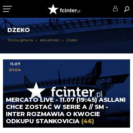
KLUB
DZEKO
DRUŻYNA
Strona główna
aktualności
Dzeko
SERIE A
PUCHARY
11.07
01:04
DLA TIFOSICH
SERWIS
MERCATO LIVE - 11.07 (19:45) ASLLANI
CHCE ZOSTAĆ W SERIE A // SM -
INTER ROZMAWIA O KWOCIE
ODKUPU STANKOVICIA
(46)