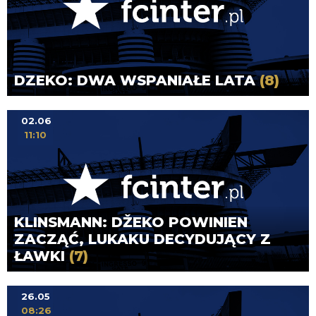
DZEKO: DWA WSPANIAŁE LATA
(8)
02.06
11:10
KLINSMANN: DŽEKO POWINIEN
ZACZĄĆ, LUKAKU DECYDUJĄCY Z
ŁAWKI
(7)
26.05
08:26