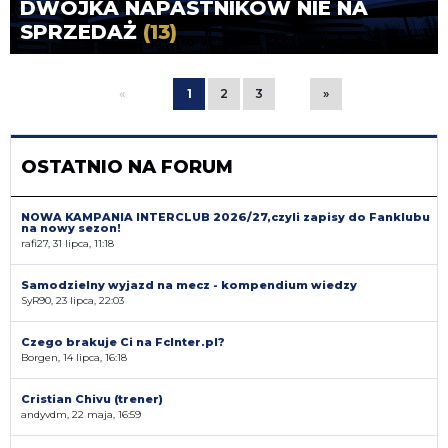
DWÓJKA NAPASTNIKÓW NIE NA
SPRZEDAŻ
(13)
«
1
2
3
»
OSTATNIO NA FORUM
NOWA KAMPANIA INTERCLUB 2026/27,czyli zapisy do Fanklubu
na nowy sezon!
rafi27, 31 lipca, 11:18
Samodzielny wyjazd na mecz - kompendium wiedzy
SyR90, 23 lipca, 22:03
Czego brakuje Ci na FcInter.pl?
Borgen, 14 lipca, 16:18
Cristian Chivu (trener)
andyvdm, 22 maja, 16:59