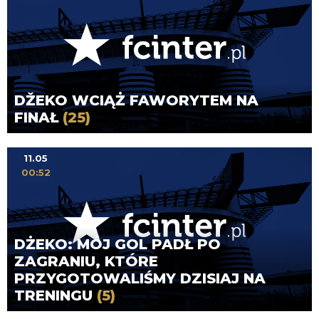
DŽEKO WCIĄŻ FAWORYTEM NA
FINAŁ
(25)
11.05
00:52
DŻEKO: MÓJ GOL PADŁ PO
ZAGRANIU, KTÓRE
PRZYGOTOWALIŚMY DZISIAJ NA
TRENINGU
(5)