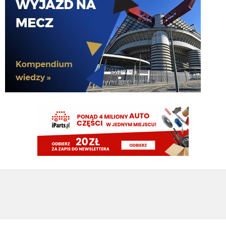
mln €. Norweg jest otwarty na transfer do ligi tureckiej, jeżeli tylko dostanie
bardzo dobry kontrakt. Jeśli Sorloth odejdzie, Atletico będzie chciało
ściągnąć Dusana Vlahovicia. [Moretto]
FENDI_SOSA
07.08.2026 16:10
Lucek!
FENDI_SOSA
07.08.2026 16:09
oni wygrali z cwe. he
FENDI_SOSA
07.08.2026 16:09
u he jutro z gadami z j?!
martins2000
07.08.2026 16:09
Prawdopodobny skład na jutrzejszy sparing z Interem (Sky): Di Gregorio -
Kalulu, Bremer, Koopmeiners, Cambiaso - Locatelli Douglas Luiz -
Alajbegović, McKennie, Conceicao - David
FENDI_SOSA
07.08.2026 16:09
ty nie randi? he
FENDI_SOSA
07.08.2026 16:09