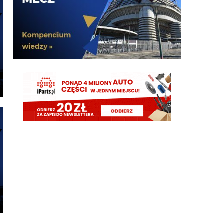
timon
05.08.2026 19:44
Molina niby za 13mln plus 4 bonusy. Jak mialbym
te 40mln to wolalbym za to wziac dwojke Lucumi-
Molina i mamy kadre gotową
martins2000
05.08.2026 19:43
AusilioOut
ragnar
05.08.2026 19:42
Ostatnie dwa sezony połowę opuścił, wcześniej grał
prawie wszystko, o dziwo w pl ostatnie 4 sezony
tylko 2 czerwone...a niby taka nagonka ile to
czerwonych nie łapie romero
martins2000
05.08.2026 19:42
i by tak czekał do dziś
Klinsi64
05.08.2026 19:42
Ordonez
Klinsi64
05.08.2026 19:41