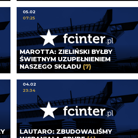
05.02
07:25
MAROTTA: ZIELIŃSKI BYŁBY
ŚWIETNYM UZUPEŁNIENIEM
NASZEGO SKŁADU
(7)
04.02
23:34
ŻY
LAUTARO: ZBUDOWALIŚMY