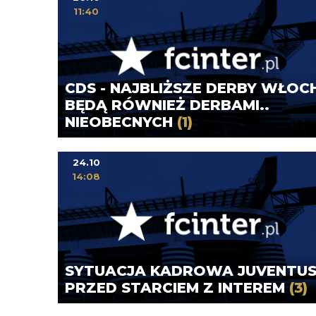
11:40
CDS - NAJBLIŻSZE DERBY WŁOC
BĘDĄ RÓWNIEŻ DERBAMI..
NIEOBECNYCH
(1)
24.10
14:08
SYTUACJA KADROWA JUVENTU
PRZED STARCIEM Z INTEREM
(3)