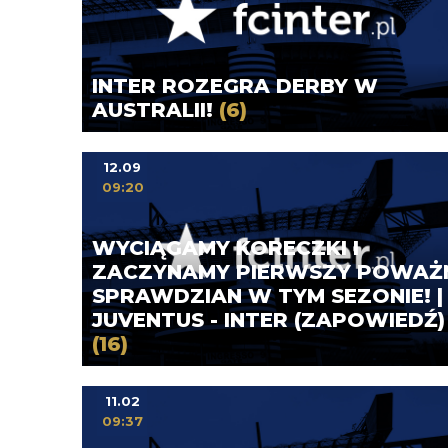
INTER ROZEGRA DERBY W
AUSTRALII!
(6)
12.09
09:20
WYCIĄGAMY KORECZKI I
ZACZYNAMY PIERWSZY POWAŻ
SPRAWDZIAN W TYM SEZONIE! |
JUVENTUS - INTER (ZAPOWIEDŹ)
(16)
11.02
09:37