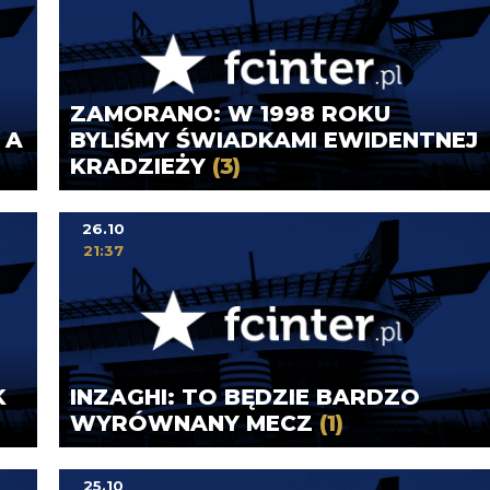
ZAMORANO: W 1998 ROKU
 A
BYLIŚMY ŚWIADKAMI EWIDENTNEJ
KRADZIEŻY
(3)
26.10
21:37
K
INZAGHI: TO BĘDZIE BARDZO
WYRÓWNANY MECZ
(1)
25.10