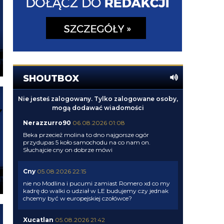
SHOUTBOX
Nie jesteś zalogowany. Tylko zalogowane osoby,
mogą dodawać wiadomości
Nerazzurro90
06.08.2026 01:08
Beka przecież molina to dno najgorsze ogór
przydupas 5 koło samochodu na co nam on.
Słuchajcie cny on dobrze mówi
Cny
05.08.2026 22:15
nie no Modlina i pucumi zamiast Romero xd co my
kadrę do walki o udział w LE budujemy czy jednak
chcemy być w europejskiej czołówce?
Xucatlan
05.08.2026 21:42