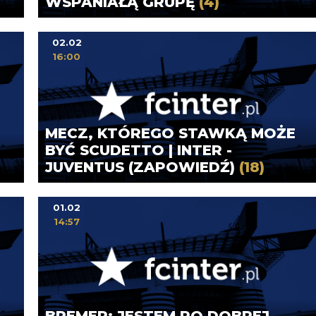
WSPANIAŁĄ GRUPĘ
(4)
02.02
16:00
MECZ, KTÓREGO STAWKĄ MOŻE
BYĆ SCUDETTO | INTER -
JUVENTUS (ZAPOWIEDŹ)
(18)
01.02
14:57
BREMER: JESTEM PO DOBREJ