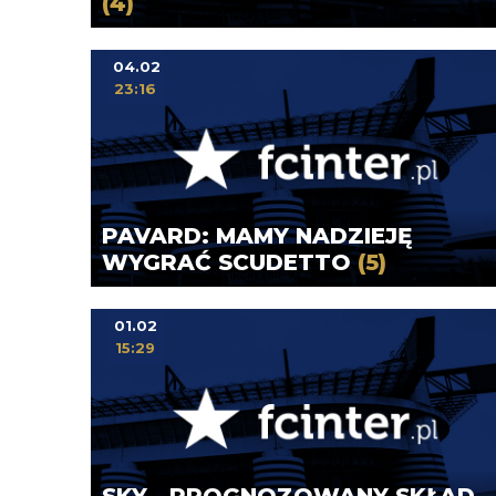
(4)
04.02
23:16
PAVARD: MAMY NADZIEJĘ
WYGRAĆ SCUDETTO
(5)
01.02
15:29
SKY - PROGNOZOWANY SKŁAD