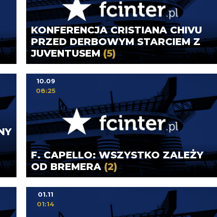
KONFERENCJA CRISTIANA CHIVU
PRZED DERBOWYM STARCIEM Z
JUVENTUSEM
(5)
10.09
08:25
NY
F. CAPELLO: WSZYSTKO ZALEŻY
OD BREMERA
(2)
01.11
01:14