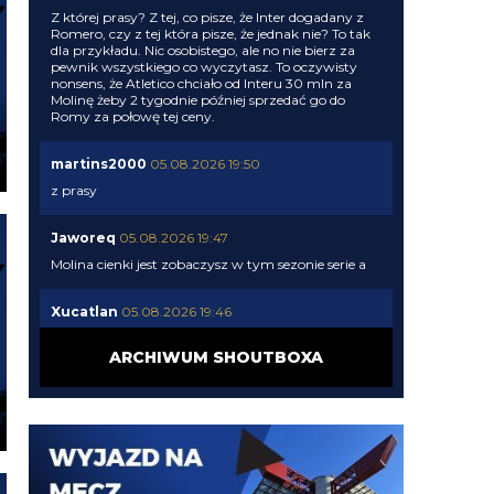
Z której prasy? Z tej, co pisze, że Inter dogadany z
Romero, czy z tej która pisze, że jednak nie? To tak
dla przykładu. Nic osobistego, ale no nie bierz za
pewnik wszystkiego co wyczytasz. To oczywisty
nonsens, że Atletico chciało od Interu 30 mln za
Molinę żeby 2 tygodnie później sprzedać go do
Romy za połowę tej ceny.
martins2000
05.08.2026 19:50
z prasy
Jaworeq
05.08.2026 19:47
Molina cienki jest zobaczysz w tym sezonie serie a
Xucatlan
05.08.2026 19:46
Skąd wiesz?
ARCHIWUM SHOUTBOXA
martins2000
05.08.2026 19:45
Ausilio jak pytał o Molinę to 30 chcieli
timon
05.08.2026 19:44
Zarobkami wyszloby podobnie