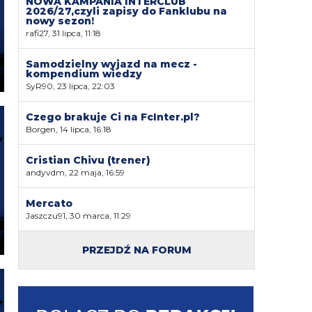
NOWA KAMPANIA INTERCLUB
2026/27,czyli zapisy do Fanklubu na
nowy sezon!
rafi27, 31 lipca, 11:18
Samodzielny wyjazd na mecz -
kompendium wiedzy
SyR90, 23 lipca, 22:03
Czego brakuje Ci na FcInter.pl?
Borgen, 14 lipca, 16:18
Cristian Chivu (trener)
andyvdm, 22 maja, 16:59
Mercato
Jaszczu91, 30 marca, 11:29
PRZEJDŹ NA FORUM