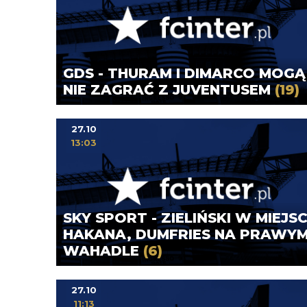
GDS - THURAM I DIMARCO MOGĄ
NIE ZAGRAĆ Z JUVENTUSEM
(19)
27.10
13:03
SKY SPORT - ZIELIŃSKI W MIEJS
HAKANA, DUMFRIES NA PRAWY
WAHADLE
(6)
27.10
11:13