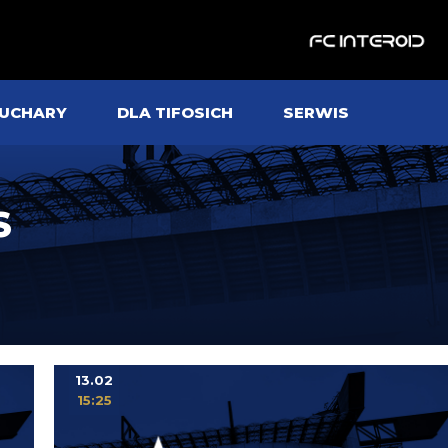
UCHARY
DLA TIFOSICH
SERWIS
S
13.02
15:25