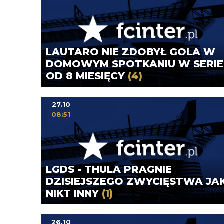
LAUTARO NIE ZDOBYŁ GOLA W
DOMOWYM SPOTKANIU W SERIE
OD 8 MIESIĘCY
(4)
27.10
08:51
LGDS - THULA PRAGNIE
DZISIEJSZEGO ZWYCIĘSTWA JA
NIKT INNY
(1)
26.10