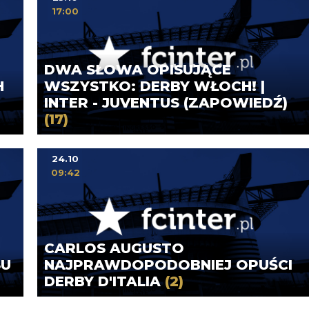
17:00
DWA SŁOWA OPISUJĄCE
H
WSZYSTKO: DERBY WŁOCH! |
INTER - JUVENTUS (ZAPOWIEDŹ)
(17)
24.10
09:42
CARLOS AUGUSTO
SU
NAJPRAWDOPODOBNIEJ OPUŚCI
DERBY D'ITALIA
(2)