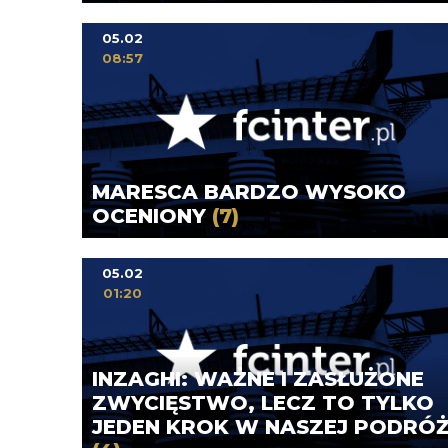
05.02
08:57
MARESCA BARDZO WYSOKO
OCENIONY
(7)
05.02
01:20
INZAGHI: WAŻNE I ZASŁUŻONE
ZWYCIĘSTWO, LECZ TO TYLKO
JEDEN KROK W NASZEJ PODRÓ