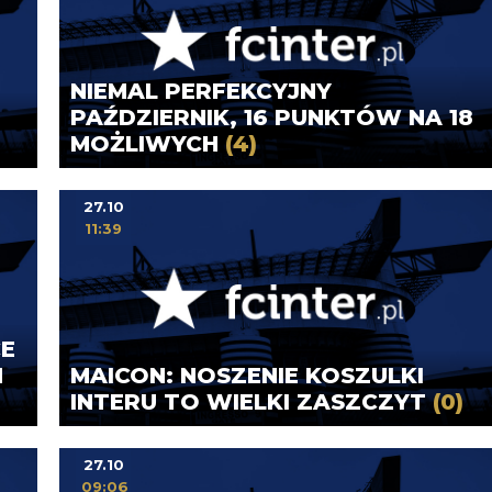
NIEMAL PERFEKCYJNY
PAŹDZIERNIK, 16 PUNKTÓW NA 18
MOŻLIWYCH
(4)
27.10
11:39
CE
M
MAICON: NOSZENIE KOSZULKI
INTERU TO WIELKI ZASZCZYT
(0)
27.10
09:06