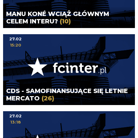
MANU KONÉ WCIĄŻ GŁÓWNYM
CELEM INTERU?
(10)
27.02
15:20
CDS - SAMOFINANSUJĄCE SIĘ LETNIE
MERCATO
(26)
27.02
13:18