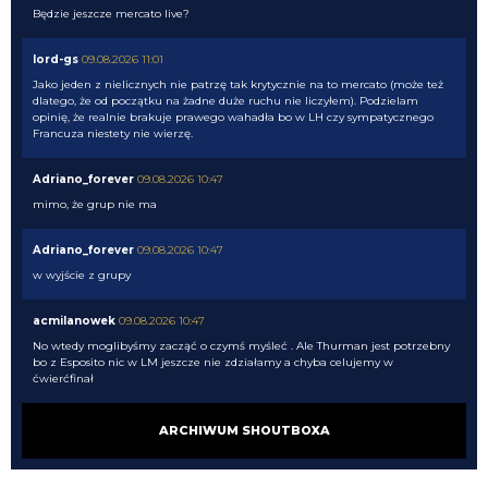
Będzie jeszcze mercato live?
lord-gs
09.08.2026 11:01
Jako jeden z nielicznych nie patrzę tak krytycznie na to mercato (może też
dlatego, że od początku na żadne duże ruchu nie liczyłem). Podzielam
opinię, że realnie brakuje prawego wahadła bo w LH czy sympatycznego
Francuza niestety nie wierzę.
Adriano_forever
09.08.2026 10:47
mimo, że grup nie ma
Adriano_forever
09.08.2026 10:47
w wyjście z grupy
acmilanowek
09.08.2026 10:47
No wtedy moglibyśmy zacząć o czymś myśleć . Ale Thurman jest potrzebny
bo z Esposito nic w LM jeszcze nie zdziałamy a chyba celujemy w
ćwierćfinał
Nerazzurro90
09.08.2026 10:16
ARCHIWUM SHOUTBOXA
dalej nie chce mi sie zglebiac