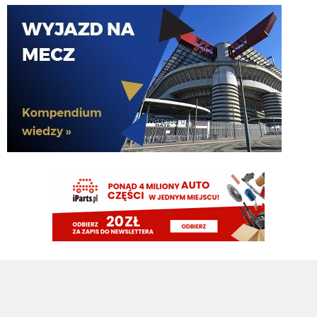
Nerazzurro90
09.08.2026 10:16
Mordo, tak na szybko to Pavard, Henrique, Frattesi, Thuram won
Nerazzurro90
09.08.2026 10:16
acmilanowek 09.08.2026 10:02 a co w tej chwili oprocz wahadla nam trzeba
? po Lm nie idziemy z pustymi kieszeniami a we Wloszech wciaz bedziemy
miec najlepszy sklad.
timon
09.08.2026 10:10
Wiec uwazam, ze i tak to co mamy teraz, mimo balaganu, to i tak progres w
stosunku do trzech ostatnich lat Suning
timon
09.08.2026 10:06
Przypominam, ze Suning szukalo kogokolwiek kto da kredyt zeby nie stracic
klubu, wiec koszt obslugi dlugu wynosilby pewnie 60-70 mln rocznie
timon
09.08.2026 10:04
Zawsze to jakis plus
timon
09.08.2026 10:04
Orzeł Mercato kiepsko ale przynajmniej nie musielismy sprzedac Bastoniego
do konca czerwca zeby wyjsc na zero