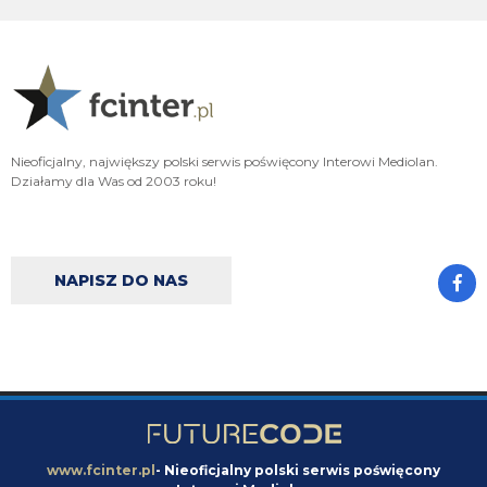
acmilanowek
09.08.2026 10:02
a co w tej chwili oprocz wahadla nam trzeba ? po Lm nie idziemy z pustymi
kieszeniami a we Wloszech wciaz bedziemy miec najlepszy sklad.
Xucatlan
09.08.2026 09:48
Nasze saldo na tę chwilę to 14 mln na minusie. To o jedynie 2 mln więcej niż
Genoa, czy Venezia. Nawet Parma więcej zainwestowała w transfery.
Nieoficjalny, największy polski serwis poświęcony Interowi Mediolan.
Działamy dla Was od 2003 roku!
Xucatlan
09.08.2026 09:42
Ja to przypuszczam, że gdybyśmy mieli całkiem nowy zarząd bez ludzi
takich jak Zanrtti, Ausilio czy Marotta, którzy rozumieją klub, nie tylko
cyferki, to nawet Stankovica byśmy nie mieli.
NAPISZ DO NAS
Claudio
09.08.2026 09:34
nie no po całym sezonie oglądania LH to poprzeczka nie jest wysoko
ustawiona
Claudio
09.08.2026 09:33
VVujek 09.08.2026 06:24 Dajcie spokój z Perisiciem, jeszcze byśmy nim
rzygali.
www.fcinter.pl
- Nieoficjalny polski serwis poświęcony
Orzeu
09.08.2026 09:24