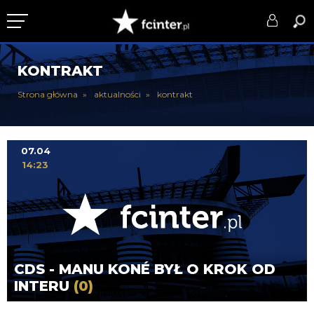
KLUB
KONTRAKT
DRUŻYNA
Strona główna
aktualności
kontrakt
SERIE A
PUCHARY
07.04
14:23
DLA TIFOSICH
SERWIS
CDS - MANU KONÉ BYŁ O KROK OD
INTERU
(0)