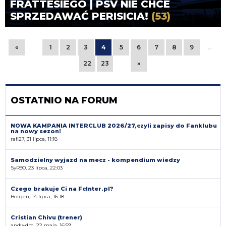
FRATTESIEGO | PSV NIE CHCE
SPRZEDAWAĆ PERISICIA!
(53)
«
1
2
3
4
5
6
7
8
9
…
22
23
»
OSTATNIO NA FORUM
NOWA KAMPANIA INTERCLUB 2026/27,czyli zapisy do Fanklubu
na nowy sezon!
rafi27, 31 lipca, 11:18
Samodzielny wyjazd na mecz - kompendium wiedzy
SyR90, 23 lipca, 22:03
Czego brakuje Ci na FcInter.pl?
Borgen, 14 lipca, 16:18
Cristian Chivu (trener)
andyvdm, 22 maja, 16:59