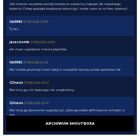
Jak chcecie wszystkie kanały świata to wystarczy napisać do niejakiego
kotanio. Chłop posiada kradziona telewizję i może wam to za free załatwić.
Uki1982
07.08.2026 23:09
Ty tez...
jaszczomb
07.08.2026 23:00
ale masz zayebiscie mocna psychike
Uki1982
07.08.2026 22:45
Nie trzeba promocji mam taką tv wszystkie kanaly swiata sportowe itd
G3nesis
07.08.2026 20:47
Bierzmy go, nic lepszego nie znajdziemy
G3nesis
07.08.2026 20:47
Nie chcą go ponownie wypożyczyć, tylko sprzedaż definitywna wchodzi w
grę
ARCHIWUM SHOUTBOXA
G3nesis
07.08.2026 20:47
Cancelo wrócił do Al Hilal