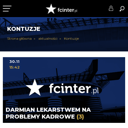
KLUB
KONTUZJE
DRUŻYNA
Strona główna
aktualności
Kontuzje
SERIE A
PUCHARY
30.11
15:42
DLA TIFOSICH
SERWIS
DARMIAN LEKARSTWEM NA
PROBLEMY KADROWE
(3)