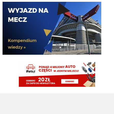
Nerazzurro90
07.08.2026 19:42
Botmon publicznie czci zmarlego bandyte piscitelliego brak slow obraz
nedzy i rozpaczy
G3nesis
07.08.2026 19:15
Jak tam Adriano, co słychać
G3nesis
07.08.2026 19:15
Hehe 😁
FENDI_SOSA
07.08.2026 18:56
Adriano ty already dead a nie forever he xd
FENDI_SOSA
07.08.2026 18:56
Oleeks ciśnij go he
Adriano_forever
07.08.2026 18:30
mnie też zbanował za danie reakcji haha na jego ostatnie stanowisko które
było ostatnie ostatnim ostatniejsze i najostatniejsze
Adriano_forever
07.08.2026 18:29