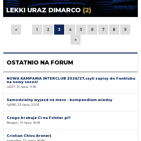
LEKKI URAZ DIMARCO
(2)
«
1
2
3
4
5
6
7
8
9
»
OSTATNIO NA FORUM
NOWA KAMPANIA INTERCLUB 2026/27,czyli zapisy do Fanklubu
na nowy sezon!
rafi27, 31 lipca, 11:18
Samodzielny wyjazd na mecz - kompendium wiedzy
SyR90, 23 lipca, 22:03
Czego brakuje Ci na FcInter.pl?
Borgen, 14 lipca, 16:18
Cristian Chivu (trener)
andyvdm, 22 maja, 16:59